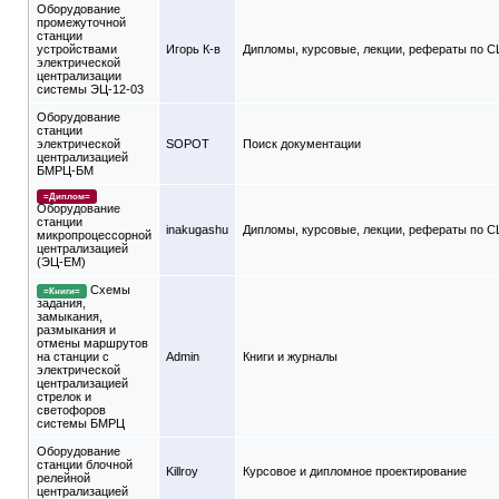
Оборудование
промежуточной
станции
устройствами
Игорь К-в
Дипломы, курсовые, лекции, рефераты по 
электрической
централизации
системы ЭЦ-12-03
Оборудование
станции
электрической
SOPOT
Поиск документации
централизацией
БМРЦ-БМ
=Диплом=
Оборудование
станции
inakugashu
Дипломы, курсовые, лекции, рефераты по 
микропроцессорной
централизацией
(ЭЦ-ЕМ)
Схемы
=Книги=
задания,
замыкания,
размыкания и
отмены маршрутов
на станции с
Admin
Книги и журналы
электрической
централизацией
стрелок и
светофоров
системы БМРЦ
Оборудование
станции блочной
Killroy
Курсовое и дипломное проектирование
релейной
централизацией