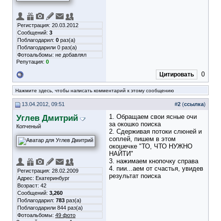
Регистрация: 20.03.2012
Сообщений:
3
Поблагодарил:
0
раз(а)
Поблагодарили 0 раз(а)
Фотоальбомы:
не добавлял
Репутация:
0
0
Цитировать
Нажмите здесь, чтобы написать комментарий к этому сообщению
13.04.2012, 09:51
#
2
(
ссылка
)
Углев Дмитрий
1. Обращаем свои ясные очи
за окошко поиска
Копченый
2. Сдерживая потоки слюней и
соплей, пишем в этом
окошечке "ТО, ЧТО НУЖНО
НАЙТИ"
3. нажимаем кнопочку справа
4. пии...аем от счастья, увидев
Регистрация: 28.02.2009
результат поиска
Адрес: Екатеринбург
Возраст: 42
Сообщений:
3,260
Поблагодарил:
783
раз(а)
Поблагодарили 844 раз(а)
Фотоальбомы:
49 фото