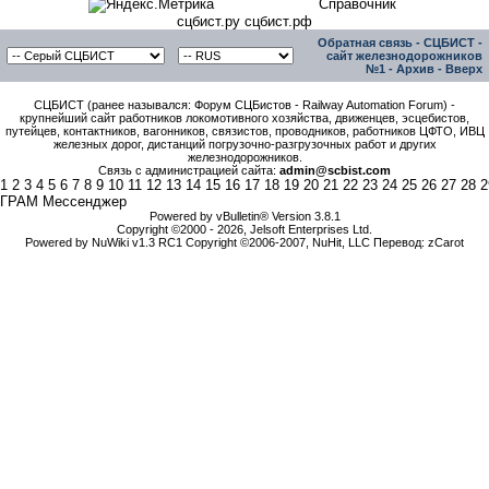
Справочник
сцбист.ру сцбист.рф
Обратная связь
-
СЦБИСТ -
сайт железнодорожников
№1
-
Архив
-
Вверх
СЦБИСТ (ранее назывался: Форум СЦБистов - Railway Automation Forum) -
крупнейший сайт работников локомотивного хозяйства, движенцев, эсцебистов,
путейцев, контактников, вагонников, связистов, проводников, работников ЦФТО, ИВЦ
железных дорог, дистанций погрузочно-разгрузочных работ и других
железнодорожников.
Связь с администрацией сайта:
admin@scbist.com
1
2
3
4
5
6
7
8
9
10
11
12
13
14
15
16
17
18
19
20
21
22
23
24
25
26
27
28
2
ГРАМ Мессенджер
Powered by vBulletin® Version 3.8.1
Copyright ©2000 - 2026, Jelsoft Enterprises Ltd.
Powered by NuWiki v1.3 RC1 Copyright ©2006-2007, NuHit, LLC Перевод: zCarot