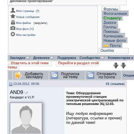
дипломное проектирование"
Форумы
Моя страница
(
?
)
Фотогалерея
Новые сообщения
Студенту
Дороги
Мои файлы
(
загрузить
)
Группы
(
+
)
Мои фото
Помощь
Мои настройки
Календарь
Новые фото
Почта
Ошибка
Закладки
Дневники
Поддержка
Сообщество
Комментарии к
Ответить в этой теме
Перейти в раздел этой
темы
Опции
13.04.2012, 09:06
#
1
(
ссылка
)
AND9
Тема:
Оборудование
промежуточной станции
Кандидат в V.I.P.
электрической централизацией по
типовым решениям ЭЦ 12.03.
Ищу любую информацию
(литература, ссылки и прочее)
по данной теме!