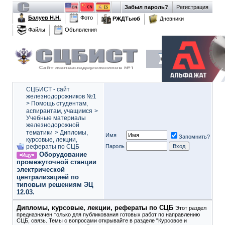
Забыл пароль?
Регистрация
Балуев Н.Н.
Фото
РЖДТьюб
Дневники
Файлы
Объявления
СЦБИСТ - сайт
железнодорожников №1
>
Помощь студентам,
аспирантам, учащимся
>
Учебные материалы
железнодорожной
тематики
>
Дипломы,
Имя
Запомнить?
курсовые, лекции,
рефераты по СЦБ
Пароль
Оборудование
=Ищу=
промежуточной станции
электрической
централизацией по
типовым решениям ЭЦ
12.03.
Дипломы, курсовые, лекции, рефераты по СЦБ
Этот раздел
предназначен только для публикования готовых работ по направлению
СЦБ, связь. Темы с вопросами открывайте в разделе "Курсовое и