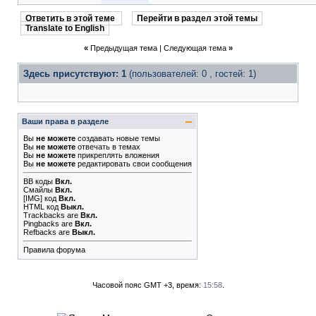
Ответить в этой теме
Перейти в раздел этой темы
Translate to English
«
Предыдущая тема
|
Следующая тема
»
Здесь присутствуют: 1
(пользователей: 0 , гостей: 1)
Ваши права в разделе
Вы
не можете
создавать новые темы
Вы
не можете
отвечать в темах
Вы
не можете
прикреплять вложения
Вы
не можете
редактировать свои сообщения
BB коды
Вкл.
Смайлы
Вкл.
[IMG]
код
Вкл.
HTML код
Выкл.
Trackbacks
are
Вкл.
Pingbacks
are
Вкл.
Refbacks
are
Выкл.
Правила форума
Часовой пояс GMT +3, время:
15:58
.