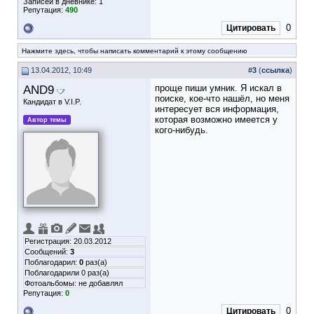
Записей в дневнике:
1
Репутация:
490
0
Цитировать
Нажмите здесь, чтобы написать комментарий к этому сообщению
13.04.2012, 10:49
#
3
(
ссылка
)
AND9
проще пиши умник. Я искал в
поиске, кое-что нашёл, но меня
Кандидат в V.I.P.
интересует вся информация,
которая возможно имеется у
Автор темы
кого-нибудь.
Регистрация: 20.03.2012
Сообщений:
3
Поблагодарил:
0
раз(а)
Поблагодарили 0 раз(а)
Фотоальбомы:
не добавлял
Репутация:
0
0
Цитировать