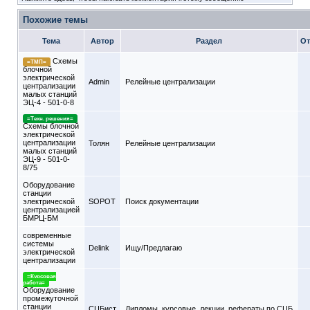
Похожие темы
Тема
Автор
Раздел
От
Схемы
=ТМП=
блочной
электрической
Admin
Релейные централизации
централизации
малых станций
ЭЦ-4 - 501-0-8
=Техн. решения=
Схемы блочной
электрической
централизации
Толян
Релейные централизации
малых станций
ЭЦ-9 - 501-0-
8/75
Оборудование
станции
электрической
SOPOT
Поиск документации
централизацией
БМРЦ-БМ
современные
системы
Delink
Ищу/Предлагаю
электрической
централизации
=Курсовая
работа=
Оборудование
промежуточной
станции
СЦБист
Дипломы, курсовые, лекции, рефераты по СЦБ