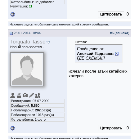
Фотоальбомы:
не добавлял
Репутация:
11
0
Цитировать
Нажмите здесь, чтобы написать комментарий к этому сообщению
25.01.2014, 18:44
#
5
(
ссылка
)
Torquato Tasso
Цитата:
Новый пользователь
Сообщение от
Алексей Падышев
ГДЕ СХЕМЫ!!!
исчезли после атаки кетайских
хакеров
Регистрация: 07.07.2009
Сообщений:
5,880
Поблагодарил:
282
раз(а)
Поблагодарили 1013 раз(а)
Фотоальбомы:
1 фото
0
Цитировать
Нажмите здесь, чтобы написать комментарий к этому сообщению