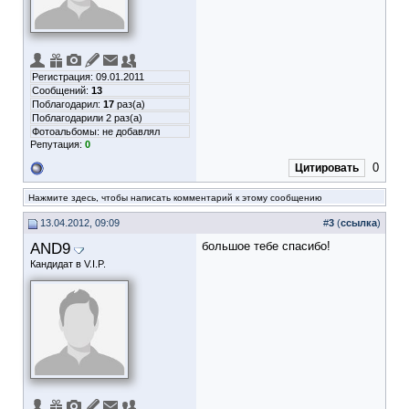
Регистрация: 09.01.2011
Сообщений:
13
Поблагодарил:
17
раз(а)
Поблагодарили 2 раз(а)
Фотоальбомы:
не добавлял
Репутация:
0
0
Цитировать
Нажмите здесь, чтобы написать комментарий к этому сообщению
13.04.2012, 09:09
#
3
(
ссылка
)
AND9
большое тебе спасибо!
Кандидат в V.I.P.