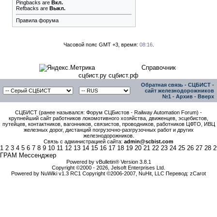
Pingbacks
are
Вкл.
Refbacks
are
Выкл.
Правила форума
Часовой пояс GMT +3, время:
08:16
.
Справочник
сцбист.ру сцбист.рф
Обратная связь
-
СЦБИСТ -
сайт железнодорожников
№1
-
Архив
-
Вверх
СЦБИСТ (ранее назывался: Форум СЦБистов - Railway Automation Forum) -
крупнейший сайт работников локомотивного хозяйства, движенцев, эсцебистов,
путейцев, контактников, вагонников, связистов, проводников, работников ЦФТО, ИВЦ
железных дорог, дистанций погрузочно-разгрузочных работ и других
железнодорожников.
Связь с администрацией сайта:
admin@scbist.com
1
2
3
4
5
6
7
8
9
10
11
12
13
14
15
16
17
18
19
20
21
22
23
24
25
26
27
28
2
ГРАМ Мессенджер
Powered by vBulletin® Version 3.8.1
Copyright ©2000 - 2026, Jelsoft Enterprises Ltd.
Powered by NuWiki v1.3 RC1 Copyright ©2006-2007, NuHit, LLC Перевод: zCarot