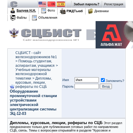
Забыл пароль?
Регистрация
Балуев Н.Н.
Фото
РЖДТьюб
Дневники
Файлы
Объявления
СЦБИСТ - сайт
железнодорожников №1
>
Помощь студентам,
аспирантам, учащимся
>
Учебные материалы
железнодорожной
тематики
>
Дипломы,
Имя
Запомнить?
курсовые, лекции,
рефераты по СЦБ
Пароль
Оборудование
промежуточной станции
устройствами
электрической
централизации системы
ЭЦ-12-03
Дипломы, курсовые, лекции, рефераты по СЦБ
Этот раздел
предназначен только для публикования готовых работ по направлению
СЦБ, связь. Темы с вопросами открывайте в разделе "Курсовое и