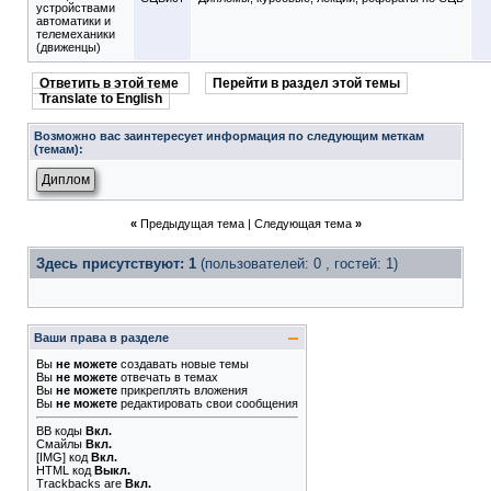
устройствами
автоматики и
телемеханики
(движенцы)
Ответить в этой теме
Перейти в раздел этой темы
Translate to English
Возможно вас заинтересует информация по следующим меткам
(темам):
Диплом
«
Предыдущая тема
|
Следующая тема
»
Здесь присутствуют: 1
(пользователей: 0 , гостей: 1)
Ваши права в разделе
Вы
не можете
создавать новые темы
Вы
не можете
отвечать в темах
Вы
не можете
прикреплять вложения
Вы
не можете
редактировать свои сообщения
BB коды
Вкл.
Смайлы
Вкл.
[IMG]
код
Вкл.
HTML код
Выкл.
Trackbacks
are
Вкл.