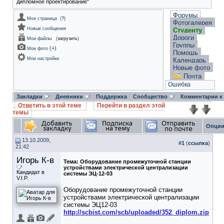
дипломное проектирование"
Форумы
Моя страница
(
?
)
Фотогалерея
Новые сообщения
Студенту
Дороги
Мои файлы
(
загрузить
)
Группы
(
+
)
Мои фото
Помощь
Мои настройки
Календарь
Новые фото
Почта
Ошибка
Закладки
Дневники
Поддержка
Сообщество
Комментарии к
Ответить в этой теме
Перейти в раздел этой
темы
Опции
13.10.2009,
#
1
(
ссылка
)
21:42
Игорь К-в
Тема:
Оборудование промежуточной станции
устройствами электрической централизации
Кандидат в
системы ЭЦ-12-03
V.I.P.
Оборудование промежуточной станции
устройствами электрической централизации
системы ЭЦ12-03
http://scbist.com/scb/uploaded/352_diplom.zip