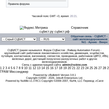
Правила форума
Часовой пояс GMT +3, время:
20:21
.
Справочник
сцбист.ру сцбист.рф
Обратная связь
-
СЦБИСТ -
сайт железнодорожников
№1
-
Архив
-
Вверх
СЦБИСТ (ранее назывался: Форум СЦБистов - Railway Automation Forum) -
крупнейший сайт работников локомотивного хозяйства, движенцев, эсцебистов,
путейцев, контактников, вагонников, связистов, проводников, работников ЦФТО, ИВЦ
железных дорог, дистанций погрузочно-разгрузочных работ и других
железнодорожников.
Связь с администрацией сайта:
admin@scbist.com
1
2
3
4
5
6
7
8
9
10
11
12
13
14
15
16
17
18
19
20
21
22
23
24
25
26
27
28
2
ГРАМ Мессенджер
Powered by vBulletin® Version 3.8.1
Copyright ©2000 - 2026, Jelsoft Enterprises Ltd.
Powered by NuWiki v1.3 RC1 Copyright ©2006-2007, NuHit, LLC Перевод: zCarot