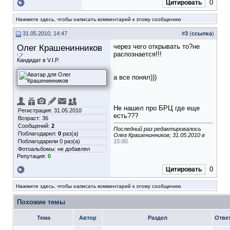
0
Цитировать
Нажмите здесь, чтобы написать комментарий к этому сообщению
31.05.2010, 14:47
#
3
(
ссылка
)
Олег Крашенинников
через чего открывать то?не
распознается!!!
Кандидат в V.I.P.
а все понял)))
Не нашел про БРЦ где еще
Регистрация: 31.05.2010
есть???
Возраст: 36
Сообщений:
2
Последний раз редактировалось
Поблагодарил:
0
раз(а)
Олег Крашенинников; 31.05.2010 в
Поблагодарили 0 раз(а)
15:00
.
Фотоальбомы:
не добавлял
Репутация:
0
0
Цитировать
Нажмите здесь, чтобы написать комментарий к этому сообщению
Похожие темы
Тема
Автор
Раздел
Отве