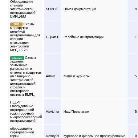
Оборудование
станции
электрической
SOPOT
Поиск документации
9
централизацией
БМРЦ-БМ
Схемы
=ТМП=
маршрутно-
релейной
централизации для
СЦБист
Релейные централизации
1
станции
стыкования
электротяги
МРЦ-16-78
Схемы
=Книги=
задания,
замыкания,
размыкания и
отмены маршрутов
на станции с
Admin
Книги и журналы
5
электрической
централизацией
стрелок и
светофоров
системы БМРЦ
HELP!!!
Оборудование
сортировочной
Valvicher
Ищу/Предлагаю
5
горки горочной
микропроцессорной
централизацией
оборудование
сортировочной
горки
alexey91
Курсовое и дипломное проектирование
0