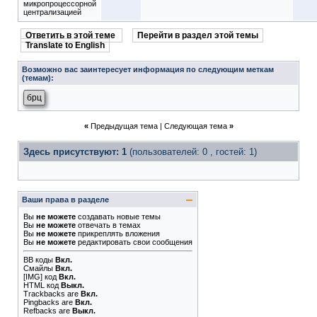
микропроцессорной
централизацией
Ответить в этой теме
Перейти в раздел этой темы
Translate to English
Возможно вас заинтересует информация по следующим меткам
(темам):
брц
«
Предыдущая тема
|
Следующая тема
»
Здесь присутствуют: 1
(пользователей: 0 , гостей: 1)
Ваши права в разделе
Вы
не можете
создавать новые темы
Вы
не можете
отвечать в темах
Вы
не можете
прикреплять вложения
Вы
не можете
редактировать свои сообщения
BB коды
Вкл.
Смайлы
Вкл.
[IMG]
код
Вкл.
HTML код
Выкл.
Trackbacks
are
Вкл.
Pingbacks
are
Вкл.
Refbacks
are
Выкл.