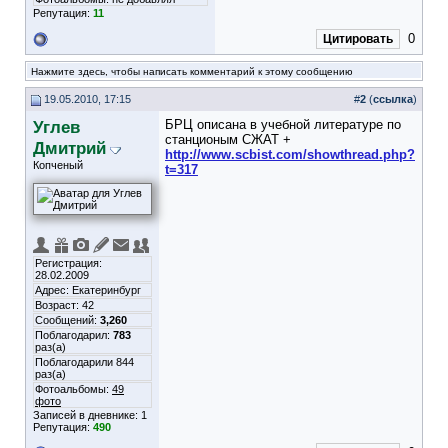
Репутация:
11
0
Цитировать
Нажмите здесь, чтобы написать комментарий к этому сообщению
19.05.2010, 17:15
#
2
(
ссылка
)
Углев
БРЦ описана в учебной литературе по
станционым СЖАТ +
Дмитрий
http://www.scbist.com/showthread.php?
Копченый
t=317
Регистрация:
28.02.2009
Адрес: Екатеринбург
Возраст: 42
Сообщений:
3,260
Поблагодарил:
783
раз(а)
Поблагодарили 844
раз(а)
Фотоальбомы:
49
фото
Записей в дневнике:
1
Репутация:
490