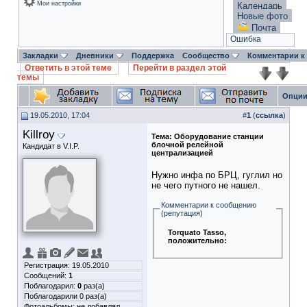
Мои настройки
Календарь
Новые фото
Почта
Ошибка
Закладки
Дневники
Поддержка
Сообщество
Комментарии к
Ответить в этой теме
Перейти в раздел этой
темы
Опции
19.05.2010, 17:04
#
1
(
ссылка
)
Killroy
Тема:
Оборудование станции
блочной релейной
Кандидат в V.I.P.
централизацией
Нужно инфа по БРЦ, гуглил но
не чего путного не нашел.
Комментарии к сообщению
(репутация)
Torquato Tasso
,
положительно:
Регистрация: 19.05.2010
Сообщений:
1
Поблагодарил:
0
раз(а)
Поблагодарили 0 раз(а)
Фотоальбомы:
не добавлял