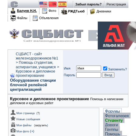
Забыл пароль?
Регистрация
Балуев Н.Н.
Фото
РЖДТьюб
Дневники
Файлы
Объявления
СЦБИСТ - сайт
железнодорожников №1
>
Помощь студентам,
аспирантам, учащимся
>
Имя
Запомнить?
Курсовое и дипломное
Пароль
проектирование
Оборудование станции
блочной релейной
централизацией
Курсовое и дипломное проектирование
Помощь в написании
дипломов и курсовых работ
Форумы
Моя страница
(
?
)
Фотогалерея
Новые сообщения
Студенту
Дороги
Мои файлы
(
загрузить
)
Группы
(
+
)
Мои фото
Помощь