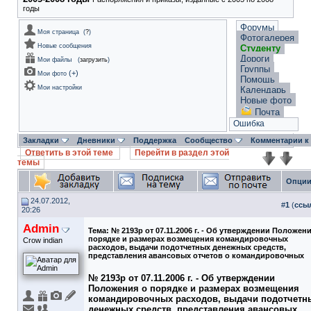
годы
Форумы
Моя страница
(
?
)
Фотогалерея
Новые сообщения
Студенту
Дороги
Мои файлы
(
загрузить
)
Группы
(
+
)
Мои фото
Помощь
Мои настройки
Календарь
Новые фото
Почта
Ошибка
Закладки
Дневники
Поддержка
Сообщество
Комментарии к
Ответить в этой теме
Перейти в раздел этой
темы
Опции
24.07.2012,
#
1
(
ссы
20:26
Admin
Тема:
№ 2193р от 07.11.2006 г. - Об утверждении Положени
порядке и размерах возмещения командировочных
Crow indian
расходов, выдачи подотчетных денежных средств,
представления авансовых отчетов о командировочных
№ 2193р от 07.11.2006 г. - Об утверждении
Положения о порядке и размерах возмещения
командировочных расходов, выдачи подотчетн
денежных средств, представления авансовых