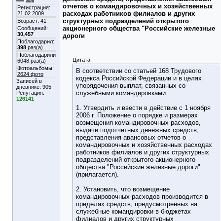
отчетов о командировочных и хозяйственных
Регистрация:
расходах работников филиалов и других
21.02.2009
структурных подразделений открытого
Возраст: 41
акционерного общества "Российские железные
Сообщений:
30,457
дороги
Поблагодарил:
398
раз(а)
Поблагодарили
Цитата:
6048 раз(а)
Фотоальбомы:
В соответствии со статьей 168 Трудового
2624 фото
кодекса Российской Федерации и в целях
Записей в
упорядочения выплат, связанных со
дневнике:
905
служебными командировками:
Репутация:
126141
1. Утвердить и ввести в действие с 1 ноября
2006 г. Положение о порядке и размерах
возмещения командировочных расходов,
выдачи подотчетных денежных средств,
представления авансовых отчетов о
командировочных и хозяйственных расходах
работников филиалов и других структурных
подразделений открытого акционерного
общества "Российские железные дороги"
(прилагается).
2. Установить, что возмещение
командировочных расходов производится в
пределах средств, предусмотренных на
служебные командировки в бюджетах
филиалов и других структурных