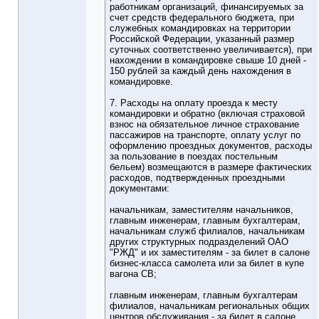
работникам организаций, финансируемых за
счет средств федерального бюджета, при
служебных командировках на территории
Российской Федерации, указанный размер
суточных соответственно увеличивается), при
нахождении в командировке свыше 10 дней -
150 рублей за каждый день нахождения в
командировке.
7. Расходы на оплату проезда к месту
командировки и обратно (включая страховой
взнос на обязательное личное страхование
пассажиров на транспорте, оплату услуг по
оформлению проездных документов, расходы
за пользование в поездах постельным
бельем) возмещаются в размере фактических
расходов, подтвержденных проездными
документами:
начальникам, заместителям начальников,
главным инженерам, главным бухгалтерам,
начальникам служб филиалов, начальникам
других структурных подразделений ОАО
"РЖД" и их заместителям - за билет в салоне
бизнес-класса самолета или за билет в купе
вагона СВ;
главным инженерам, главным бухгалтерам
филиалов, начальникам региональных общих
центров обслуживания - за билет в салоне