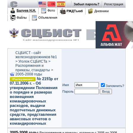
Забыл пароль?
Регистрация
Балуев Н.Н.
Фото
РЖДТьюб
Дневники
Файлы
Объявления
СЦБИСТ - сайт
железнодорожников №1
>
Уголок СЦБИСТа
>
Распоряжения и
приказы, стандарты
>
2005-2008 годы
№ 2193р от
=Распоряжение=
07.11.2006 г. - Об
Имя
Запомнить?
утверждении Положения
Пароль
о порядке и размерах
возмещения
командировочных
расходов, выдачи
подотчетных денежных
средств, представления
авансовых отчетов о
командировочных
2005-2008 годы
Распоряжения и приказы, изданные с 2005 по 2008