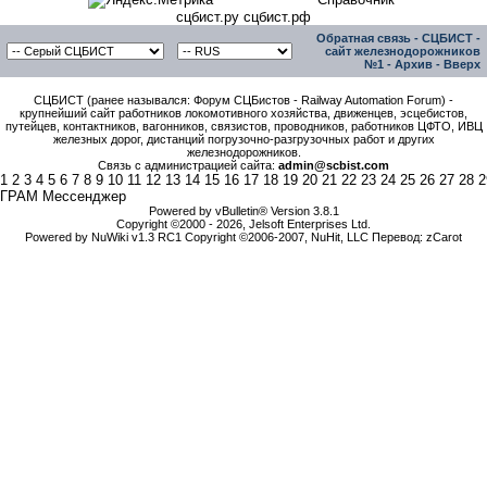
сцбист.ру сцбист.рф
Обратная связь
-
СЦБИСТ -
сайт железнодорожников
№1
-
Архив
-
Вверх
СЦБИСТ (ранее назывался: Форум СЦБистов - Railway Automation Forum) -
крупнейший сайт работников локомотивного хозяйства, движенцев, эсцебистов,
путейцев, контактников, вагонников, связистов, проводников, работников ЦФТО, ИВЦ
железных дорог, дистанций погрузочно-разгрузочных работ и других
железнодорожников.
Связь с администрацией сайта:
admin@scbist.com
1
2
3
4
5
6
7
8
9
10
11
12
13
14
15
16
17
18
19
20
21
22
23
24
25
26
27
28
2
ГРАМ Мессенджер
Powered by vBulletin® Version 3.8.1
Copyright ©2000 - 2026, Jelsoft Enterprises Ltd.
Powered by NuWiki v1.3 RC1 Copyright ©2006-2007, NuHit, LLC Перевод: zCarot