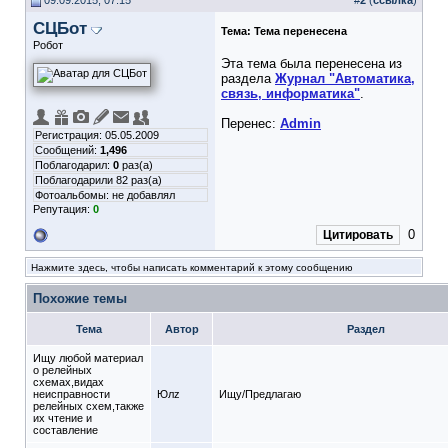
09.09.2015, 07:15
#
2
(
ссылка
)
СЦБот
Тема:
Тема перенесена
Робот
Эта тема была перенесена из
раздела
Журнал "Автоматика,
связь, информатика"
.
Перенес:
Admin
Регистрация: 05.05.2009
Сообщений:
1,496
Поблагодарил:
0
раз(а)
Поблагодарили 82 раз(а)
Фотоальбомы:
не добавлял
Репутация:
0
0
Цитировать
Нажмите здесь, чтобы написать комментарий к этому сообщению
Похожие темы
Тема
Автор
Раздел
Ищу любой материал
о релейных
схемах,видах
неисправности
Юлz
Ищу/Предлагаю
релейных схем,также
их чтение и
составление