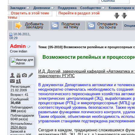
Ошибка
Закладки
Дневники
Поддержка
Сообщество
Комментарии к
Ответить в этой теме
Перейти в раздел этой
темы
Опции
18.06.2011,
08:29
Admin
Тема:
[05-2010] Возможности релейных и процессорных 
Crow indian
Возможности релейных и процессорн
И.Д. Долгий, заведующий кафедрой «Автоматика и
транспорте» РГУПС
В документах Департамента автоматики и телемех
Регистрация:
неоднократно отмечалась необходимость создания 
21.02.2009
технологического переоснащения хозяйства автомат
Возраст: 41
электрических централизаций (ЭЦ), выработавших р
Сообщений:
процессорные (РПЦ) и микропроцессорные (МПЦ) ц
30,458
соответствующий уровень безопасности. Также ну
Поблагодарил:
398
раз(а)
развитыми функциями логического контроля, удален
Поблагодарили
Таким образом, объективная необходимость исполь
6048 раз(а)
управления станциями подтверждена распоряжения
Фотоальбомы:
2624 фото
Сегодня в каждом, традиционно сложившемся функ
Записей в
автоматики (АБ, ЭЦ, ДЦ и т. д.) внедряются нескол