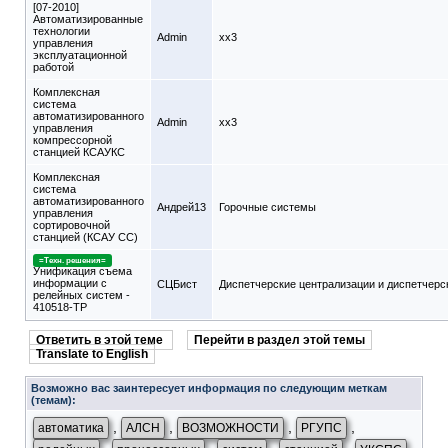
[07-2010]
Автоматизированные
технологии
Admin
xx3
управления
эксплуатационной
работой
Комплексная
система
автоматизированного
Admin
xx3
управления
компрессорной
станцией КСАУКС
Комплексная
система
автоматизированного
Андрей13
Горочные системы
управления
сортировочной
станцией (КСАУ СС)
=Техн. решения=
Унификация съема
информации с
СЦБист
Диспетчерские централизации и диспетчерс
релейных систем -
410518-ТР
Ответить в этой теме
Перейти в раздел этой темы
Translate to English
Возможно вас заинтересует информация по следующим меткам
(темам):
,
,
,
,
автоматика
АЛСН
ВОЗМОЖНОСТИ
РГУПС