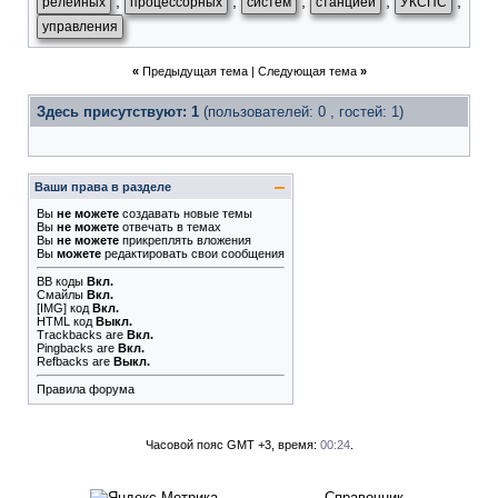
,
,
,
,
,
релейных
процессорных
систем
станцией
УКСПС
управления
«
Предыдущая тема
|
Следующая тема
»
Здесь присутствуют: 1
(пользователей: 0 , гостей: 1)
Ваши права в разделе
Вы
не можете
создавать новые темы
Вы
не можете
отвечать в темах
Вы
не можете
прикреплять вложения
Вы
можете
редактировать свои сообщения
BB коды
Вкл.
Смайлы
Вкл.
[IMG]
код
Вкл.
HTML код
Выкл.
Trackbacks
are
Вкл.
Pingbacks
are
Вкл.
Refbacks
are
Выкл.
Правила форума
Часовой пояс GMT +3, время:
00:24
.
Справочник