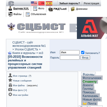
Забыл пароль?
Регистрация
Балуев Н.Н.
Фото
РЖДТьюб
Дневники
Файлы
Объявления
СЦБИСТ - сайт
железнодорожников №1
>
Уголок СЦБИСТа
>
Имя
Книги и журналы
>
xx3
Запомнить?
[05-2010] Возможности
Пароль
релейных и
процессорных систем
управления станцией
Форумы
Моя страница
(
?
)
Фотогалерея
Новые сообщения
Студенту
Дороги
Мои файлы
(
загрузить
)
Группы
(
+
)
Мои фото
Помощь
Мои настройки
Календарь
Новые фото
Почта