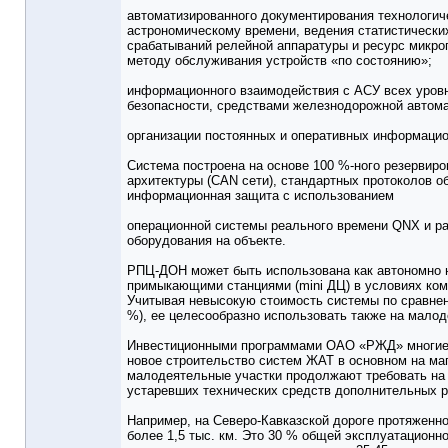
автоматизированного документирования технологиче
астрономическому времени, ведения статистических
срабатываний релейной аппаратуры и ресурс микроп
методу обслуживания устройств «по состоянию»;
информационного взаимодействия с АСУ всех уров
безопасности, средствами железнодорожной автома
организации постоянных и оперативных информацио
Система построена на основе 100 %-ного резервиро
архитектуры (CAN сети), стандартных протоколов о
информационная защита с использованием
операционной системы реального времени QNX и р
оборудования на объекте.
РПЦ-ДОН может быть использована как автономно н
примыкающими станциями (mini ДЦ) в условиях ком
Учитывая невысокую стоимость системы по сравнен
%), ее целесообразно использовать также на малод
Инвестиционными программами ОАО «РЖД» многие 
новое строительство систем ЖАТ в основном на ма
малодеятельные участки продолжают требовать на
устаревших технических средств дополнительных р
Например, на Северо-Кавказской дороге протяженн
более 1,5 тыс. км. Это 30 % общей эксплуатационн