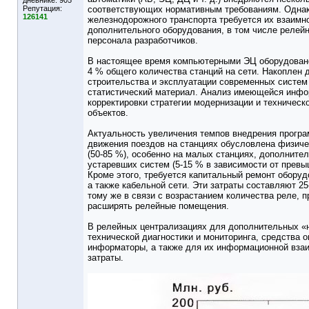
дневнике:
905
Репутация:
соответствующих нормативным требованиям. Однак
126141
железнодорожного транспорта требуется их взаимн
дополнительного оборудования, в том числе релей
персонала разработчиков.
В настоящее время компьютерными ЭЦ оборудовано
4 % общего количества станций на сети. Накоплен 
строительства и эксплуатации современных систем
статистический материал. Анализ имеющейся инфо
корректировки стратегии модернизации и техничес
объектов.
Актуальность увеличения темпов внедрения програ
движения поездов на станциях обусловлена физич
(50-85 %), особенно на малых станциях, дополнит
устаревших систем (5-15 % в зависимости от превы
Кроме этого, требуется капитальный ремонт оборудо
а также кабельной сети. Эти затраты составляют 2
тому же в связи с возрастанием количества реле, п
расширять релейные помещения.
В релейных централизациях для дополнительных «н
технической диагностики и мониторинга, средства 
информаторы, а также для их информационной взаи
затраты.