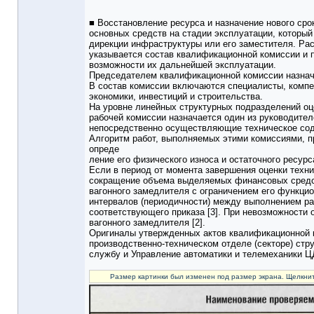
■ Восстановление ресурса и назначение нового ср
основных средств на стадии эксплуатации, который
дирекции инфраструктуры или его заместителя. Рас
указывается состав квалификационной комиссии и 
возможности их дальнейшей эксплуатации.
Председателем квалификационной комиссии назнач
В состав комиссии включаются специалисты, компе
экономики, инвестиций и строительства.
На уровне линейных структурных подразделений оц
рабочей комиссии назначается один из руководител
непосредственно осуществляющие техническое сод
Алгоритм работ, выполняемых этими комиссиями, пр
опреде
ление его физического износа и остаточного ресурс
Если в период от момента завершения оценки техни
сокращение объема выделяемых финансовых средст
вагонного замедлителя с ограничением его функци
интервалов (периодичности) между выполнением ра
соответствующего приказа [3]. При невозможности
вагонного замедлителя [2].
Оригиналы утвержденных актов квалификационной 
производственно-техническом отделе (секторе) стр
службу и Управление автоматики и телемеханики Ц
Размер картинки был изменен под размер экрана. Щелкнит