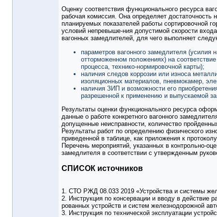
Оценку соответствия функционального ресурса ваго
рабочая комиссия. Она определяет достаточность 
планируемых показателей работы сортировочной гор
условий непревыше-ния допустимой скорости входа
вагонных замедлителей, для чего выполняет следу
параметров вагонного замедлителя (усилия 
отторможенном положениях) на соответствие 
процесса, технико-нормировочной карты);
наличия следов коррозии или износа металли
изоляционных материалов, пневмокамер, эле
наличия ЗИП и возможности его приобретения
разрешенной к применению и выпускаемой за
Результаты оценки функционального ресурса оформ
данные о работе конкретного вагонного замедлител
допущенные неисправности, количество пройденных 
Результаты работ по определению физического изн
приведенной в таблице, как приложения к протокол
Перечень мероприятий, указанных в контрольно-оцен
замедлителя в соответствии с утвержденным руков
СПИСОК источников
1. СТО РЖД 08.033 2019 «Устройства и системы же
2. Инструкция по консервации и вводу в действие р
рованных устройств и систем железнодорожной ав
3. Инструкция по технической эксплуатации устрой