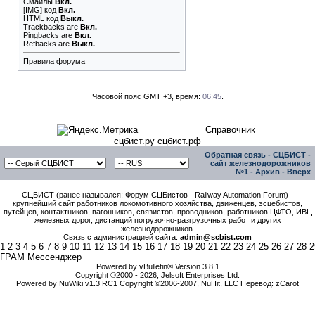
Смайлы
Вкл.
[IMG]
код
Вкл.
HTML код
Выкл.
Trackbacks
are
Вкл.
Pingbacks
are
Вкл.
Refbacks
are
Выкл.
Правила форума
Часовой пояс GMT +3, время:
06:45
.
Справочник
сцбист.ру сцбист.рф
Обратная связь
-
СЦБИСТ -
сайт железнодорожников
№1
-
Архив
-
Вверх
СЦБИСТ (ранее назывался: Форум СЦБистов - Railway Automation Forum) -
крупнейший сайт работников локомотивного хозяйства, движенцев, эсцебистов,
путейцев, контактников, вагонников, связистов, проводников, работников ЦФТО, ИВЦ
железных дорог, дистанций погрузочно-разгрузочных работ и других
железнодорожников.
Связь с администрацией сайта:
admin@scbist.com
1
2
3
4
5
6
7
8
9
10
11
12
13
14
15
16
17
18
19
20
21
22
23
24
25
26
27
28
2
ГРАМ Мессенджер
Powered by vBulletin® Version 3.8.1
Copyright ©2000 - 2026, Jelsoft Enterprises Ltd.
Powered by NuWiki v1.3 RC1 Copyright ©2006-2007, NuHit, LLC Перевод: zCarot