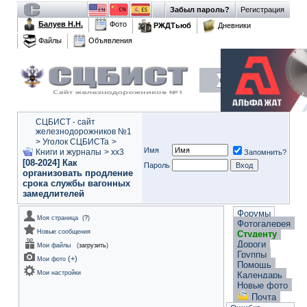
Забыл пароль?
Регистрация
Балуев Н.Н.
Фото
РЖДТьюб
Дневники
Файлы
Объявления
СЦБИСТ - сайт
железнодорожников №1
>
Уголок СЦБИСТа
>
Имя
Книги и журналы
>
xx3
Запомнить?
[08-2024] Как
Пароль
организовать продление
срока службы вагонных
замедлителей
Форумы
Моя страница
(
?
)
Фотогалерея
Новые сообщения
Студенту
Дороги
Мои файлы
(
загрузить
)
Группы
(
+
)
Мои фото
Помощь
Мои настройки
Календарь
Новые фото
Почта