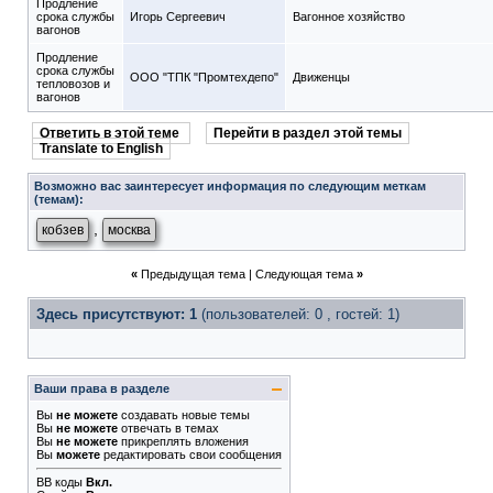
Продление
срока службы
Игорь Сергеевич
Вагонное хозяйство
вагонов
Продление
срока службы
ООО "ТПК "Промтехдепо"
Движенцы
тепловозов и
вагонов
Ответить в этой теме
Перейти в раздел этой темы
Translate to English
Возможно вас заинтересует информация по следующим меткам
(темам):
,
кобзев
москва
«
Предыдущая тема
|
Следующая тема
»
Здесь присутствуют: 1
(пользователей: 0 , гостей: 1)
Ваши права в разделе
Вы
не можете
создавать новые темы
Вы
не можете
отвечать в темах
Вы
не можете
прикреплять вложения
Вы
можете
редактировать свои сообщения
BB коды
Вкл.