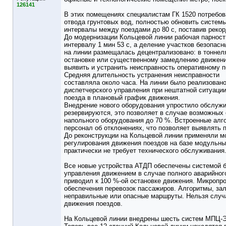
126141
В этих помещениях специалистам ГК 1520 потребов
отвода грунтовых вод, полностью обновить систем
интервалы между поездами до 80 с, поставив рекор
До модернизации Кольцевой линии рабочая парность
интервалу 1 мин 53 с, а деление участков безопас
на линии размещалась децентрализовано: в тоннеля
остановке или существенному замедлению движения
выявить и устранить неисправность оперативному п
Средняя длительность устранения неисправности
составляла около часа. На линии было реализовано
диспетчерского управления при нештатной ситуации
поезда в плановый график движения.
Внедрение нового оборудования упростило обслужи
резервируются, это позволяет в случае возможных
напольного оборудования до 70 %. Встроенные ал
персонал об отклонениях, что позволяет выявлять 
До реконструкции на Кольцевой линии применяли 
регулирования движения поездов на базе модульны
практически не требует технического обслуживания
Все новые устройства АТДП обеспечены системой б
управления движением в случае полного аварийног
приводил к 100 %-ой остановке движения. Микроп
обеспечения перевозок пассажиров. Алгоритмы, за
неправильные или опасные маршруты. Нельзя случа
движения поездов.
На Кольцевой линии внедрены шесть систем МПЦ-ЭЛ