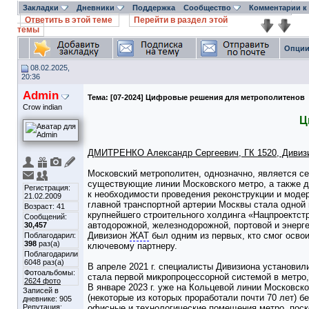
Закладки
Дневники
Поддержка
Сообщество
Комментарии к
Ответить в этой теме
Перейти в раздел этой
темы
Опции
08.02.2025,
20:36
Admin
Тема:
[07-2024] Цифровые решения для метрополитенов
Crow indian
Ц
ДМИТРЕНКО Александр Сергеевич, ГК 1520, Диви
Московский метрополитен, однозначно, является с
существующие линии Московского метро, а также д
Регистрация:
к необходимости проведения реконструкции и моде
21.02.2009
главной транспортной артерии Москвы стала одной
Возраст: 41
крупнейшего строительного холдинга «Нацпроектст
Сообщений:
автодорожной, железнодорожной, портовой и энерг
30,457
Дивизион
ЖАТ
был одним из первых, кто смог осво
Поблагодарил:
398
раз(а)
ключевому партнеру.
Поблагодарили
6048 раз(а)
В апреле 2021 г. специалисты Дивизиона установи
Фотоальбомы:
стала первой микропроцессорной системой в метро,
2624 фото
В январе 2023 г. уже на Кольцевой линии Московск
Записей в
(некоторые из которых проработали почти 70 лет) 
дневнике:
905
Репутация:
офисные и технологические помещения метро, пос