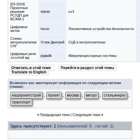
[03-2024]
Проектные
решения
Admin
xx3
РСУДП для
ВСЖМ-1
Цифровые
horon
Локомотивные устройства безопасности
метки
Схемы
метрополитенов
Углев Дмитрий
СЦБ в метрополитенах
СНГ
Цифровые реле
jogladik
Микропроцессорные системы
эл.сетей жд
Ответить в этой теме
Перейти в раздел этой темы
Translate to English
Возможно вас заинтересует информация по следующим меткам
(темам):
,
,
,
,
,
нацпроектстрой
проект
москва
метро
стальэнерго
транспорт
«
Предыдущая тема
|
Следующая тема
»
Здесь присутствуют: 1
(пользователей: 0 , гостей: 1)