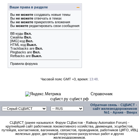
Ваши права в разделе
Вы
не можете
создавать новые темы
Вы
не можете
отвечать в темах
Вы
не можете
прикреплять вложения
Вы
можете
редактировать свои сообщения
BB коды
Вкл.
Смайлы
Вкл.
[IMG]
код
Вкл.
HTML код
Выкл.
Trackbacks
are
Вкл.
Pingbacks
are
Вкл.
Refbacks
are
Выкл.
Правила форума
Часовой пояс GMT +3, время:
13:48
.
Справочник
сцбист.ру сцбист.рф
Обратная связь
-
СЦБИСТ -
сайт железнодорожников
№1
-
Архив
-
Вверх
СЦБИСТ (ранее назывался: Форум СЦБистов - Railway Automation Forum) -
крупнейший сайт работников локомотивного хозяйства, движенцев, эсцебистов,
путейцев, контактников, вагонников, связистов, проводников, работников ЦФТО, ИВЦ
железных дорог, дистанций погрузочно-разгрузочных работ и других
железнодорожников.