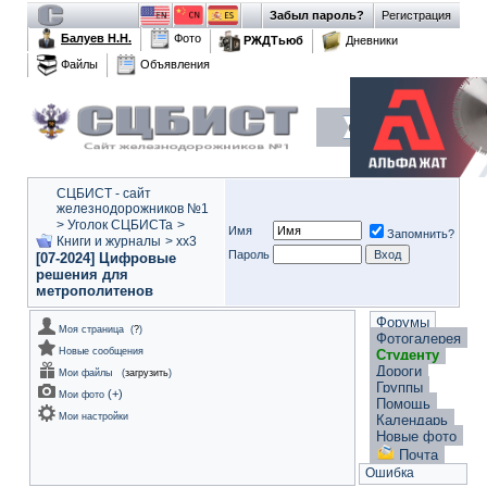
Забыл пароль?
Регистрация
Балуев Н.Н.
Фото
РЖДТьюб
Дневники
Файлы
Объявления
СЦБИСТ - сайт
железнодорожников №1
>
Уголок СЦБИСТа
>
Имя
Запомнить?
Книги и журналы
>
xx3
Пароль
[07-2024] Цифровые
решения для
метрополитенов
Форумы
Моя страница
(
?
)
Фотогалерея
Новые сообщения
Студенту
Дороги
Мои файлы
(
загрузить
)
Группы
(
+
)
Мои фото
Помощь
Мои настройки
Календарь
Новые фото
Почта
Ошибка