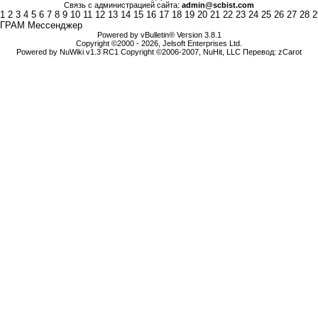
Связь с администрацией сайта:
admin@scbist.com
1
2
3
4
5
6
7
8
9
10
11
12
13
14
15
16
17
18
19
20
21
22
23
24
25
26
27
28
2
ГРАМ Мессенджер
Powered by vBulletin® Version 3.8.1
Copyright ©2000 - 2026, Jelsoft Enterprises Ltd.
Powered by NuWiki v1.3 RC1 Copyright ©2006-2007, NuHit, LLC Перевод: zCarot