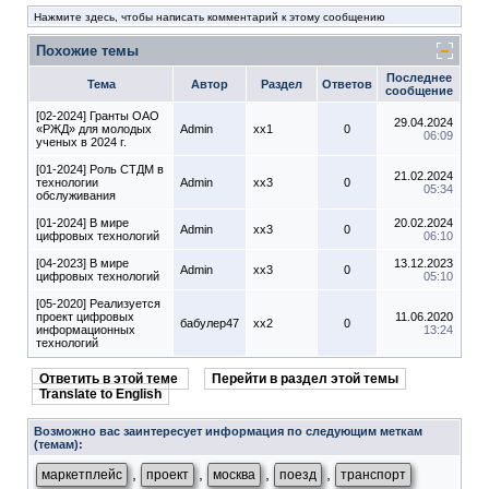
Нажмите здесь, чтобы написать комментарий к этому сообщению
Похожие темы
Последнее
Тема
Автор
Раздел
Ответов
сообщение
[02-2024] Гранты ОАО
29.04.2024
«РЖД» для молодых
Admin
xx1
0
06:09
ученых в 2024 г.
[01-2024] Роль СТДМ в
21.02.2024
технологии
Admin
xx3
0
05:34
обслуживания
[01-2024] В мире
20.02.2024
Admin
xx3
0
цифровых технологий
06:10
[04-2023] В мире
13.12.2023
Admin
xx3
0
цифровых технологий
05:10
[05-2020] Реализуется
проект цифровых
11.06.2020
бабулер47
xx2
0
информационных
13:24
технологий
Ответить в этой теме
Перейти в раздел этой темы
Translate to English
Возможно вас заинтересует информация по следующим меткам
(темам):
,
,
,
,
маркетплейс
проект
москва
поезд
транспорт