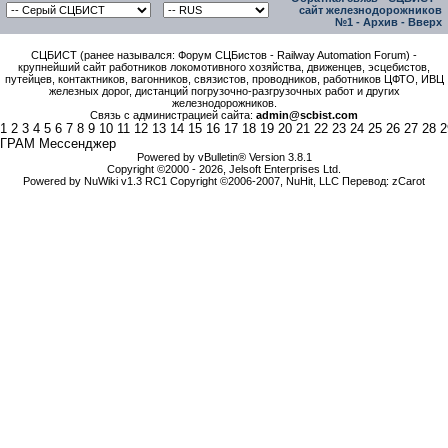
сайт железнодорожников
№1
-
Архив
-
Вверх
СЦБИСТ (ранее назывался: Форум СЦБистов - Railway Automation Forum) -
крупнейший сайт работников локомотивного хозяйства, движенцев, эсцебистов,
путейцев, контактников, вагонников, связистов, проводников, работников ЦФТО, ИВЦ
железных дорог, дистанций погрузочно-разгрузочных работ и других
железнодорожников.
Связь с администрацией сайта:
admin@scbist.com
1
2
3
4
5
6
7
8
9
10
11
12
13
14
15
16
17
18
19
20
21
22
23
24
25
26
27
28
2
ГРАМ Мессенджер
Powered by vBulletin® Version 3.8.1
Copyright ©2000 - 2026, Jelsoft Enterprises Ltd.
Powered by NuWiki v1.3 RC1 Copyright ©2006-2007, NuHit, LLC Перевод: zCarot