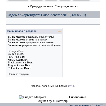
«
Предыдущая тема
|
Следующая тема
»
Здесь присутствуют: 1
(пользователей: 0 , гостей: 1)
Ваши права в разделе
Вы
не можете
создавать новые темы
Вы
не можете
отвечать в темах
Вы
не можете
прикреплять вложения
Вы
можете
редактировать свои сообщения
BB коды
Вкл.
Смайлы
Вкл.
[IMG]
код
Вкл.
HTML код
Выкл.
Trackbacks
are
Вкл.
Pingbacks
are
Вкл.
Refbacks
are
Выкл.
Правила форума
Часовой пояс GMT +3, время:
07:05
.
Справочник
сцбист.ру сцбист.рф
Обратная связь
-
СЦБИСТ -