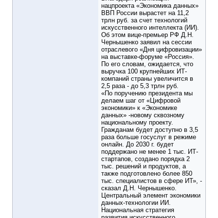
нацпроекта «Экономика данных»
ВВП России вырастет на 11,2
трлн руб. за счет технологий
искусственного интеллекта (ИИ).
Об этом вице-премьер РФ Д.Н.
Чернышенко заявил на сессии
отраслевого «Дня цифровизации»
на выставке-форуме «Россия».
По его словам, ожидается, что
выручка 100 крупнейших ИТ-
компаний страны увеличится в
2,5 раза - до 5,3 трлн руб.
«По поручению президента мы
делаем шаг от «Цифровой
экономики» к «Экономике
данных» -новому сквозному
национальному проекту.
Гражданам будет доступно в 3,5
раза больше госуслуг в режиме
онлайн. До 2030 г. будет
поддержано не менее 1 тыс. ИТ-
стартапов, создано порядка 2
тыс. решений и продуктов, а
также подготовлено более 850
тыс. специалистов в сфере ИТ», -
сказал Д.Н. Чернышенко.
Центральный элемент экономики
данных-технологии ИИ.
Национальная стратегия
развития искусственного