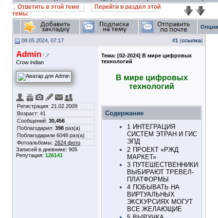
Ответить в этой теме
Перейти в раздел этой
темы
Опции
08.05.2024, 07:17
#
1
(
ссылка
)
Admin
Тема:
[02-2024] В мире цифровых
технологий
Crow indian
В мире цифровых
технологий
Регистрация: 21.02.2009
Содержание
Возраст: 41
Сообщений:
30,456
1
ИНТЕГРАЦИЯ
Поблагодарил:
398
раз(а)
СИСТЕМ ЭТРАН И ГИС
Поблагодарили 6048 раз(а)
ЭПД
Фотоальбомы:
2624 фото
2
ПРОЕКТ «РЖД
Записей в дневнике:
905
Репутация:
126141
МАРКЕТ»
3
ПУТЕШЕСТВЕННИКИ
ВЫБИРАЮТ ТРЕВЕЛ-
ПЛАТФОРМЫ
4
ПОБЫВАТЬ НА
ВИРТУАЛЬНЫХ
ЭКСКУРСИЯХ МОГУТ
ВСЕ ЖЕЛАЮЩИЕ
5
ВЫРУЧКА