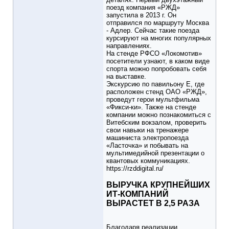
поезд компания «РЖД»
запустила в 2013 г. Он
отправился по маршруту Москва
- Адлер. Сейчас такие поезда
курсируют на многих популярных
направлениях.
На стенде РФСО «Локомотив»
посетители узнают, в каком виде
спорта можно попробовать себя
на выставке.
Экскурсию по павильону Е, где
расположен стенд ОАО «РЖД»,
проведут герои мультфильма
«Фикси-ки». Также на стенде
компании можно познакомиться с
Витебским вокзалом, проверить
свои навыки на тренажере
машиниста электропоезда
«Ласточка» и побывать на
мультимедийной презентации о
квантовых коммуникациях.
https://rzddigital.ru/
ВЫРУЧКА КРУПНЕЙШИХ
ИТ-КОМПАНИЙ
ВЫРАСТЕТ В 2,5 РАЗА
Благодаря реализации