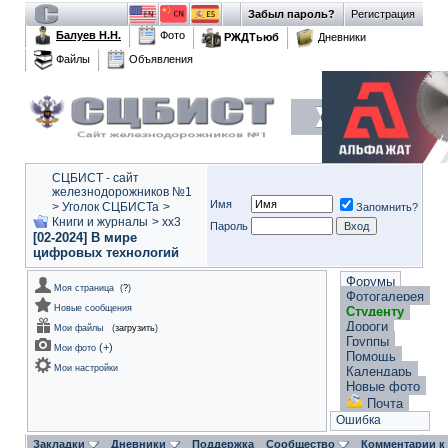
Забыл пароль?
Регистрация
Балуев Н.Н.
Фото
РЖДТьюб
Дневники
Файлы
Объявления
СЦБИСТ - сайт
железнодорожников №1
Имя
>
Уголок СЦБИСТа
>
Запомнить?
Книги и журналы
>
xx3
Пароль
[02-2024] В мире
цифровых технологий
Форумы
Моя страница
(
?
)
Фотогалерея
Новые сообщения
Студенту
Дороги
Мои файлы
(
загрузить
)
Группы
(
+
)
Мои фото
Помощь
Мои настройки
Календарь
Новые фото
Почта
Ошибка
Закладки
Дневники
Поддержка
Сообщество
Комментарии к