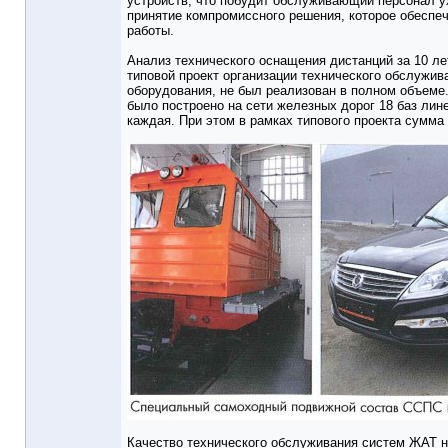
устройств, что побудит обслуживающий персонал у
принятие компромиссного решения, которое обеспе
работы.
Анализ технического оснащения дистанций за 10 ле
типовой проект организации технического обслужи
оборудования, не был реализован в полном объеме
было построено на сети железных дорог 18 баз лин
каждая. При этом в рамках типового проекта сумма
Качество технического обслуживания систем
ЖАТ
н