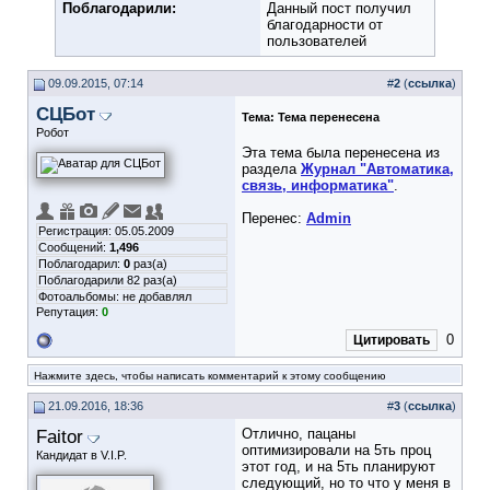
Поблагодарили:
Данный пост получил
благодарности от
пользователей
09.09.2015, 07:14
#
2
(
ссылка
)
СЦБот
Тема:
Тема перенесена
Робот
Эта тема была перенесена из
раздела
Журнал "Автоматика,
связь, информатика"
.
Перенес:
Admin
Регистрация: 05.05.2009
Сообщений:
1,496
Поблагодарил:
0
раз(а)
Поблагодарили 82 раз(а)
Фотоальбомы:
не добавлял
Репутация:
0
0
Цитировать
Нажмите здесь, чтобы написать комментарий к этому сообщению
21.09.2016, 18:36
#
3
(
ссылка
)
Faitor
Отлично, пацаны
оптимизировали на 5ть проц
Кандидат в V.I.P.
этот год, и на 5ть планируют
следующий, но то что у меня в