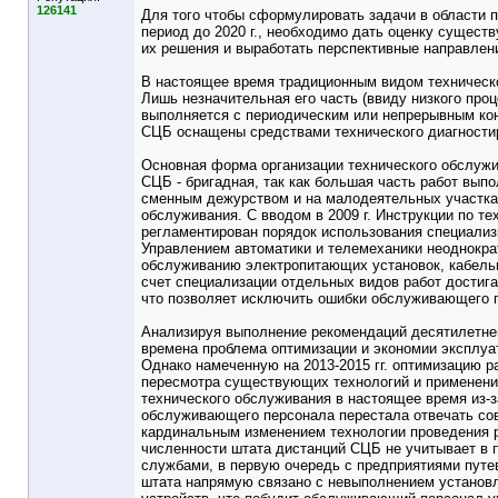
126141
Для того чтобы сформулировать задачи в области 
период до 2020 г., необходимо дать оценку сущес
их решения и выработать перспективные направлени
В настоящее время традиционным видом техническ
Лишь незначительная его часть (ввиду низкого пр
выполняется с периодическим или непрерывным конт
СЦБ оснащены средствами технического диагностир
Основная форма организации технического обслужив
СЦБ - бригадная, так как большая часть работ выпо
сменным дежурством и на малодеятельных участка
обслуживания. С вводом в 2009 г. Инструкции по 
регламентирован порядок использования специализ
Управлением автоматики и телемеханики неоднокра
обслуживанию электропитающих установок, кабельны
счет специализации отдельных видов работ достиг
что позволяет исключить ошибки обслуживающего п
Анализируя выполнение рекомендаций десятилетней
времена проблема оптимизации и экономии эксплуа
Однако намеченную на 2013-2015 гг. оптимизацию р
пересмотра существующих технологий и применени
технического обслуживания в настоящее время из-з
обслуживающего персонала перестала отвечать сов
кардинальным изменением технологии проведения 
численности штата дистанций СЦБ не учитывает в 
службами, в первую очередь с предприятиями путе
штата напрямую связано с невыполнением установл