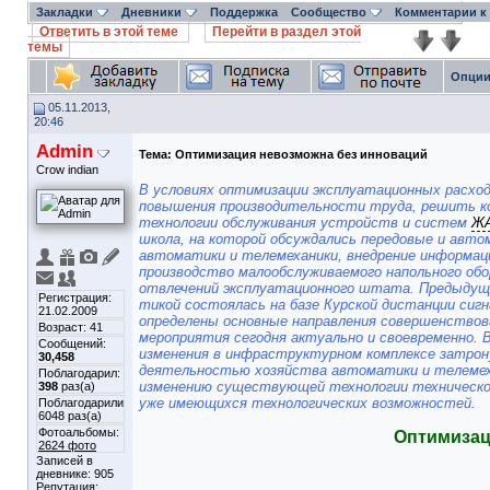
Закладки
Дневники
Поддержка
Сообщество
Комментарии к
Ответить в этой теме
Перейти в раздел этой
темы
Опции
05.11.2013,
20:46
Admin
Тема:
Оптимизация невозможна без инноваций
Crow indian
В условиях оптимизации эксплуатационных расхо
повышения производительности труда, решить ко
технологии обслуживания устройств и систем
Ж
школа, на которой обсуждались передовые и авт
автоматики и телемеханики, внедрение информаци
производство малообслуживаемого напольного обо
отвлечений эксплуатационного штата. Предыдуща
Регистрация:
тикой состоялась на базе Курской дистанции сигна
21.02.2009
определены основные направления совершенствов
Возраст: 41
мероприятия сегодня актуально и своевременно.
Сообщений:
изменения в инфраструктурном комплексе затрон
30,458
деятельностью хозяйства автоматики и телемех
Поблагодарил:
изменению существующей технологии техническ
398
раз(а)
уже имеющихся технологических возможностей.
Поблагодарили
6048 раз(а)
Фотоальбомы:
Оптимизац
2624 фото
Записей в
дневнике:
905
Репутация: