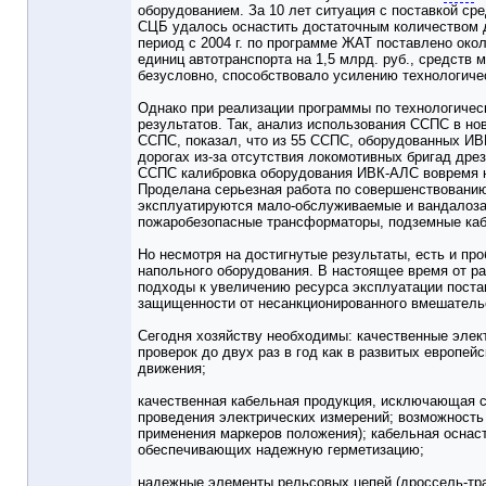
оборудованием. За 10 лет ситуация с поставкой ср
СЦБ удалось оснастить достаточным количеством др
период с 2004 г. по программе ЖАТ поставлено окол
единиц автотранспорта на 1,5 млрд. руб., средств 
безусловно, способствовало усилению технологиче
Однако при реализации программы по технологичес
результатов. Так, анализ использования ССПС в но
ССПС, показал, что из 55 ССПС, оборудованных ИВ
дорогах из-за отсутствия локомотивных бригад дрез
ССПС калибровка оборудования ИВК-АЛС вовремя н
Проделана серьезная работа по совершенствованию
эксплуатируются мало-обслуживаемые и вандалоз
пожаробезопасные трансформаторы, подземные ка
Но несмотря на достигнутые результаты, есть и п
напольного оборудования. В настоящее время от ра
подходы к увеличению ресурса эксплуатации поста
защищенности от несанкционированного вмешатель
Сегодня хозяйству необходимы: качественные элек
проверок до двух раз в год как в развитых европе
движения;
качественная кабельная продукция, исключающая 
проведения электрических измерений; возможность
применения маркеров положения); кабельная оснас
обеспечивающих надежную герметизацию;
надежные элементы рельсовых цепей (дроссель-тр