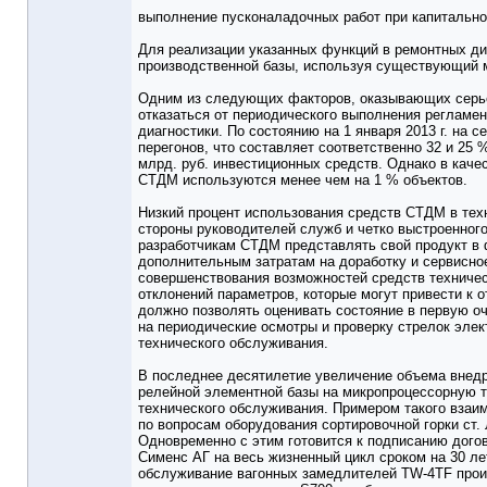
выполнение пусконаладочных работ при капитально
Для реализации указанных функций в ремонтных д
производственной базы, используя существующий м
Одним из следующих факторов, оказывающих серье
отказаться от периодического выполнения регламен
диагностики. По состоянию на 1 января 2013 г. на
перегонов, что составляет соответственно 32 и 25 
млрд. руб. инвестиционных средств. Однако в кач
СТДМ используются менее чем на 1 % объектов.
Низкий процент использования средств СТДМ в тех
стороны руководителей служб и четко выстроенног
разработчикам СТДМ представлять свой продукт в 
дополнительным затратам на доработку и сервисно
совершенствования возможностей средств техничес
отклонений параметров, которые могут привести к
должно позволять оценивать состояние в первую о
на периодические осмотры и проверку стрелок элек
технического обслуживания.
В последнее десятилетие увеличение объема внедр
релейной элементной базы на микропроцессорную т
технического обслуживания. Примером такого взаи
по вопросам оборудования сортировочной горки ст
Одновременно с этим готовится к подписанию дог
Сименс АГ на весь жизненный цикл сроком на 30 ле
обслуживание вагонных замедлителей TW-4TF произ