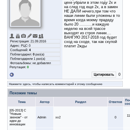
цехе убрали в этом году 2х и
на след год еще 2х, а в замен
НЕ ДАЛИ нечего,при том что
наши линии были уложены в то
время когда моему прадеду
было 20 ...........и каждую
неделю на всей трассе
выходят из строя линии....
ВАНГУЮ 2017-2018 год будет
Регистрация: 21.09.2016
сход на сходе, так как скупой
Адрес: РЦС-3
платит 2жды
Сообщений:
4
Поблагодарил:
0
раз(а)
Поблагодарили 1 раз(а)
Фотоальбомы:
не добавлял
Репутация:
0
0
Цитировать
Нажмите здесь, чтобы написать комментарий к этому сообщению
Похожие темы
По
Тема
Автор
Раздел
Ответов
со
[05-2013] C
"Новым
11
звеном" - от
Admin
xx2
0
идеи до
инновации