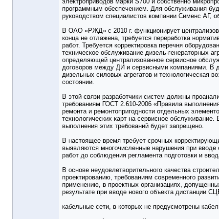
электроприводов марки S700 и собственно микроп
программным обеспечением. Для обслуживания буд
руководством специалистов компании Сименс АГ, 
В ОАО «РЖД» с 2010 г. функционирует централизов
конца не отлажена, требуется переработка норма
работ. Требуется корректировка перечня оборудов
техническое обслуживание дизель-генераторных агр
определяющей централизованное сервисное обслуж
договоров между ДИ и сервисными компаниями. В 
дизельных силовых агрегатов и технологическая во
состоянии.
В этой связи разработчики систем должны проана
требованиям ГОСТ 2.610-2006 «Правила выполнени
ремонта и ремонтопригодности отдельных элементо
технологических карт на сервисное обслуживание.
выполнения этих требований будет запрещено.
В настоящее время требует срочных корректирующи
выявляются многочисленные нарушения при вводе 
работ до соблюдения регламента подготовки и ввод
В основе неудовлетворительного качества строител
проектированию, требованиям современного развити
применению, в проектных организациях, допущенны
результате при вводе нового объекта дистанции С
кабельные сети, в которых не предусмотрены кабе