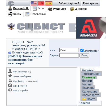
Забыл пароль?
Регистрация
Балуев Н.Н.
Фото
РЖДТьюб
Дневники
Файлы
Объявления
СЦБИСТ - сайт
железнодорожников №1
>
Уголок СЦБИСТа
>
Имя
Запомнить?
Книги и журналы
>
xx3
Пароль
[09-2013] Оптимизация
невозможна без
инноваций
Форумы
Моя страница
(
?
)
Фотогалерея
Новые сообщения
Студенту
Дороги
Мои файлы
(
загрузить
)
Группы
(
+
)
Мои фото
Помощь
Мои настройки
Календарь
Новые фото
Почта
Ошибка