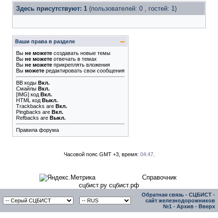
Здесь присутствуют: 1
(пользователей: 0 , гостей: 1)
Ваши права в разделе
Вы
не можете
создавать новые темы
Вы
не можете
отвечать в темах
Вы
не можете
прикреплять вложения
Вы
можете
редактировать свои сообщения
BB коды
Вкл.
Смайлы
Вкл.
[IMG]
код
Вкл.
HTML код
Выкл.
Trackbacks
are
Вкл.
Pingbacks
are
Вкл.
Refbacks
are
Выкл.
Правила форума
Часовой пояс GMT +3, время:
04:47
.
Справочник
сцбист.ру сцбист.рф
Обратная связь
-
СЦБИСТ -
сайт железнодорожников
№1
-
Архив
-
Вверх