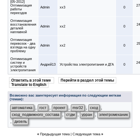
[05-2012]
Оптимизация
27
Admin
xx3
0
работы
переездов
Оптимизация
восстановления
24
Admin
xx2
0
деталей
наплавкой
Оптимизация
перевозок - два
25
Admin
xx2
0
взгляда на одну
проблему
Оптимизация
систем и
24
Андрей13
Устройства электропитания и ДГА
0
устройств
электропитания
Ответить в этой теме
Перейти в раздел этой темы
Translate to English
Возможно вас заинтересует информация по следующим меткам
(темам):
,
,
,
,
,
автоматика
гост
проект
msr32
сход
,
,
,
сход_подвижного_состава
стдм
урран
электромеханик
,
дизель
«
Предыдущая тема
|
Следующая тема
»