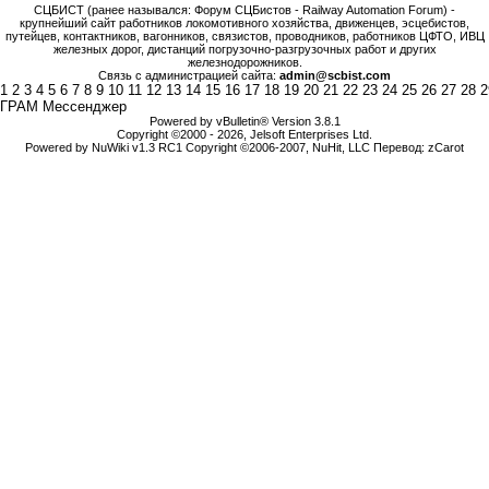
СЦБИСТ (ранее назывался: Форум СЦБистов - Railway Automation Forum) -
крупнейший сайт работников локомотивного хозяйства, движенцев, эсцебистов,
путейцев, контактников, вагонников, связистов, проводников, работников ЦФТО, ИВЦ
железных дорог, дистанций погрузочно-разгрузочных работ и других
железнодорожников.
Связь с администрацией сайта:
admin@scbist.com
1
2
3
4
5
6
7
8
9
10
11
12
13
14
15
16
17
18
19
20
21
22
23
24
25
26
27
28
2
ГРАМ Мессенджер
Powered by vBulletin® Version 3.8.1
Copyright ©2000 - 2026, Jelsoft Enterprises Ltd.
Powered by NuWiki v1.3 RC1 Copyright ©2006-2007, NuHit, LLC Перевод: zCarot