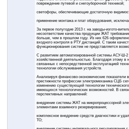
повреждение путевой и снегоуборочной техникой;
светофоры, обеспечивающие достаточную видимост
применение монтажа и плат оборудования, исключ
За первое полугодие 2013 г. на заводы-изгото-вит
несоответствие качества продукции ЖАТ требовани
больше, чем в прошлом году. Из них 626 оформлено
входного контроля в РТУ дистанций. С таким качес
функционирования систем не представляется возм
С развитием автоматизированной системы АСУ-Ш-2 
хозяйственной деятельностью. Благодаря этому в 
связанных с непосредственной эксплуатацией техн
технологии обслуживания устройств.
Анализируя финансово-экономические показатели в
престижности профессии электромеханика СЦБ сего
изменению существующей технологии технического
имеющихся технологических возможностей. В связи
перспективных направлений:
внедрение системы ЖАТ на микропроцессорной эл
элементами взаимного резервирования;
комплексное внедрение средств диагностики и уда
ТО;
внедрение системы интервального регулирования 