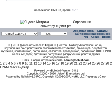
Часовой пояс GMT +3, время:
15:31
.
Справочник
сцбист.ру сцбист.рф
Обратная связь
-
СЦБИСТ -
сайт железнодорожников
№1
-
Архив
-
Вверх
СЦБИСТ (ранее назывался: Форум СЦБистов - Railway Automation Forum) -
крупнейший сайт работников локомотивного хозяйства, движенцев, эсцебистов,
путейцев, контактников, вагонников, связистов, проводников, работников ЦФТО, ИВЦ
железных дорог, дистанций погрузочно-разгрузочных работ и других
железнодорожников.
Связь с администрацией сайта:
admin@scbist.com
1
2
3
4
5
6
7
8
9
10
11
12
13
14
15
16
17
18
19
20
21
22
23
24
25
26
27
28
2
ГРАМ Мессенджер
Powered by vBulletin® Version 3.8.1
Copyright ©2000 - 2026, Jelsoft Enterprises Ltd.
Powered by NuWiki v1.3 RC1 Copyright ©2006-2007, NuHit, LLC Перевод: zCarot