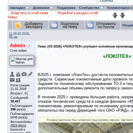
Ошибка
Закладки
Дневники
Поддержка
Сообщество
Комментарии к
Ответить в этой теме
Перейти в раздел этой
темы
Опции
28.05.2026,
06:48
Admin
Тема:
[03-2026] «ЛОКОТЕХ» улучшил основные производ
Crow indian
«ЛОКОТЕХ» 
В2025 г. компания «ЛокоТех» достигла положитель
средств. Сервисные локомотивные депо провели те
Задание по техническому обслуживанию ТО-3 и теку
Регистрация:
дополнительные объемы ремонта по запросу заказч
21.02.2009
Возраст: 41
В течение 2025 г. проведена большая работа, напр
Сообщений:
отказов технических средств в каждом филиале «
#
30,457
локомотивам, ремонтируемым по основному договор
Поблагодарил:
398
раз(а)
обязательства перед Дирекцией тяги ОАО «РЖД», к
Поблагодарили
6048 раз(а)
Размер картинки был изменен под размер экрана. Щелкнит
Фотоальбомы:
2624 фото
Записей в