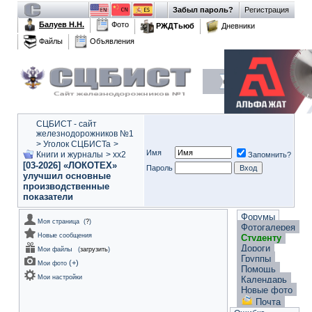
Забыл пароль?
Регистрация
Балуев Н.Н.
Фото
РЖДТьюб
Дневники
Файлы
Объявления
СЦБИСТ - сайт
железнодорожников №1
>
Уголок СЦБИСТа
>
Имя
Книги и журналы
>
xx2
Запомнить?
[03-2026] «ЛОКОТЕХ»
Пароль
улучшил основные
производственные
показатели
Форумы
Моя страница
(
?
)
Фотогалерея
Новые сообщения
Студенту
Дороги
Мои файлы
(
загрузить
)
Группы
(
+
)
Мои фото
Помощь
Мои настройки
Календарь
Новые фото
Почта