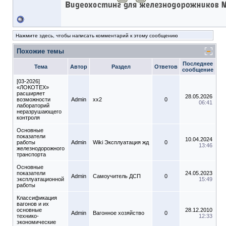
Нажмите здесь, чтобы написать комментарий к этому сообщению
Похожие темы
Последнее
Тема
Автор
Раздел
Ответов
сообщение
[03-2026]
«ЛОКОТЕХ»
расширяет
28.05.2026
возможности
Admin
xx2
0
06:41
лабораторий
неразрушающего
контроля
Основные
показатели
10.04.2024
работы
Admin
Wiki Эксплуатация жд
0
13:46
железнодорожного
транспорта
Основные
показатели
24.05.2023
Admin
Самоучитель ДСП
0
эксплуатационной
15:49
работы
Классификация
вагонов и их
основные
28.12.2010
Admin
Вагонное хозяйство
0
технико-
12:33
экономические