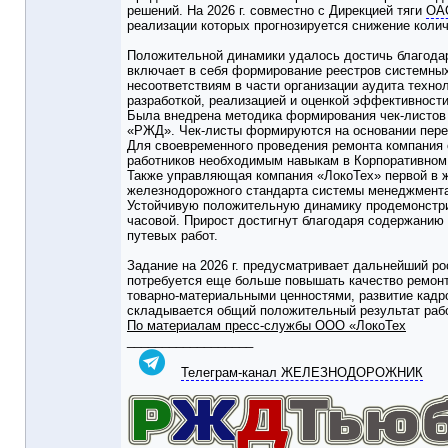
решений. На 2026 г. совместно с Дирекцией тяги
ОА
реализации которых прогнозируется снижение количе
Положительной динамики удалось достичь благодар
включает в себя формирование реестров системных
несоответствиям в части организации аудита техно
разработкой, реализацией и оценкой эффективност
Была внедрена методика формирования чек-листов 
«РЖД». Чек-листы формируются на основании переч
Для своевременного проведения ремонта компания
работников необходимым навыкам в Корпоративном 
Также управляющая компания «ЛокоТех» первой в 
железнодорожного стандарта системы менеджмента
Устойчивую положительную динамику продемонстрир
часовой. Прирост достигнут благодаря содержанию 
путевых работ.
Задание на 2026 г. предусматривает дальнейший ро
потребуется еще больше повышать качество ремонт
товарно-материальными ценностями, развитие кадр
складывается общий положительный результат раб
По материалам пресс-службы ООО «ЛокоТех
__________________
Телеграм-канал ЖЕЛЕЗНОДОРОЖНИК