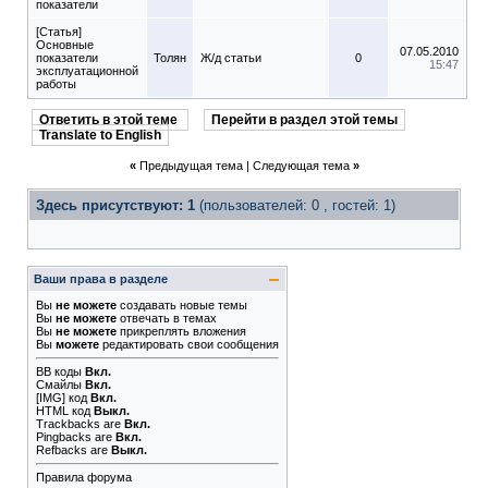
показатели
[Статья]
Основные
07.05.2010
показатели
Толян
Ж/д статьи
0
15:47
эксплуатационной
работы
Ответить в этой теме
Перейти в раздел этой темы
Translate to English
«
Предыдущая тема
|
Следующая тема
»
Здесь присутствуют: 1
(пользователей: 0 , гостей: 1)
Ваши права в разделе
Вы
не можете
создавать новые темы
Вы
не можете
отвечать в темах
Вы
не можете
прикреплять вложения
Вы
можете
редактировать свои сообщения
BB коды
Вкл.
Смайлы
Вкл.
[IMG]
код
Вкл.
HTML код
Выкл.
Trackbacks
are
Вкл.
Pingbacks
are
Вкл.
Refbacks
are
Выкл.
Правила форума