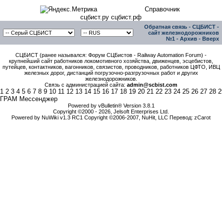
Справочник
сцбист.ру сцбист.рф
Обратная связь
-
СЦБИСТ -
сайт железнодорожников
№1
-
Архив
-
Вверх
СЦБИСТ (ранее назывался: Форум СЦБистов - Railway Automation Forum) -
крупнейший сайт работников локомотивного хозяйства, движенцев, эсцебистов,
путейцев, контактников, вагонников, связистов, проводников, работников ЦФТО, ИВЦ
железных дорог, дистанций погрузочно-разгрузочных работ и других
железнодорожников.
Связь с администрацией сайта:
admin@scbist.com
1
2
3
4
5
6
7
8
9
10
11
12
13
14
15
16
17
18
19
20
21
22
23
24
25
26
27
28
2
ГРАМ Мессенджер
Powered by vBulletin® Version 3.8.1
Copyright ©2000 - 2026, Jelsoft Enterprises Ltd.
Powered by NuWiki v1.3 RC1 Copyright ©2006-2007, NuHit, LLC Перевод: zCarot