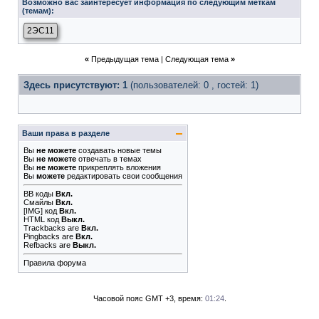
Возможно вас заинтересует информация по следующим меткам
(темам):
2ЭС11
«
Предыдущая тема
|
Следующая тема
»
Здесь присутствуют: 1
(пользователей: 0 , гостей: 1)
Ваши права в разделе
Вы
не можете
создавать новые темы
Вы
не можете
отвечать в темах
Вы
не можете
прикреплять вложения
Вы
можете
редактировать свои сообщения
BB коды
Вкл.
Смайлы
Вкл.
[IMG]
код
Вкл.
HTML код
Выкл.
Trackbacks
are
Вкл.
Pingbacks
are
Вкл.
Refbacks
are
Выкл.
Правила форума
Часовой пояс GMT +3, время:
01:24
.