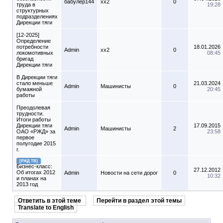
бабулер144
xx2
0
труда в
19:28
структурных
подразделениях
Дирекции тяги
[12-2025]
Определение
потребности
18.01.2026
Admin
xx2
0
локомотивных
08:45
бригад
Дирекции тяги
В Дирекции тяги
стало меньше
21.03.2024
Admin
Машинисты
0
бумажной
20:45
работы
Преодолевая
трудности.
Итоги работы
Дирекции тяги
17.09.2015
Admin
Машинисты
2
ОАО «РЖД» за
23:58
первое
полугодие 2015
г.
[РЖД ТВ]
Бизнес-класс:
27.12.2012
Об итогах 2012
Admin
Новости на сети дорог
0
10:32
и планах на
2013 год
Ответить в этой теме
Перейти в раздел этой темы
Translate to English