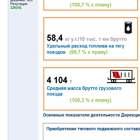
дневнике:
905
Репутация:
126141