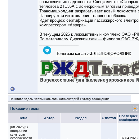
повышению их надежности. Специалисты «Синары» з
тепловоза 2ТЭ35А с асинхронным тяговым приводо
Трансмашхолдинг разрабатывает новый локомотив с
Планируется изготовление головного образца.
Идёт процесс сертификации пассажирского электро
компрессором «Аврора».
В текущем 2026 г. локомотивный комплекс ОАО «Р
По материалам Дирекции тяги — филиала ОАО РЖ
__________________
Телеграм-канал ЖЕЛЕЗНОДОРОЖНИК
Нажмите здесь, чтобы написать комментарий к этому сообщению
Похожие темы
Последнее
Тема
Автор
Раздел
Ответов
сообщение
[08-2025] О
внедрении
культуры
безопасности
07.04.2026