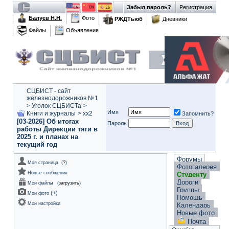
Забыл пароль?
Регистрация
Балуев Н.Н.
Фото
РЖДТьюб
Дневники
Файлы
Объявления
СЦБИСТ - сайт
железнодорожников №1
>
Уголок СЦБИСТа
>
Имя
Книги и журналы
>
xx2
Запомнить?
[03-2026] Об итогах
Пароль
работы Дирекции тяги в
2025 г. и планах на
текущий год
Форумы
Моя страница
(
?
)
Фотогалерея
Новые сообщения
Студенту
Дороги
Мои файлы
(
загрузить
)
Группы
(
+
)
Мои фото
Помощь
Мои настройки
Календарь
Новые фото
Почта