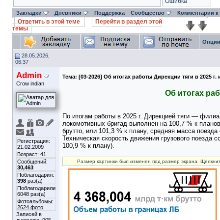
Ошибка
Закладки
Дневники
Поддержка
Сообщество
Комментарии к
Ответить в этой теме
Перейти в раздел этой
темы
Опции
28.05.2026,
06:37
Admin
Тема:
[03-2026] Об итогах работы Дирекции тяги в 2025 г.
Crow indian
Об итогах раб
По итогам работы в 2025 г. Дирекцией тяги — фил
локомотивных бригад выполнен на 100,7 % к плано
брутто, или 101,3 % к плану, средняя масса поезда 
Техническая скорость движения грузового поезда с
Регистрация:
100,9 % к плану).
21.02.2009
Возраст: 41
Сообщений:
Размер картинки был изменен под размер экрана. Щелкнит
30,463
Поблагодарил:
398
раз(а)
Поблагодарили
6048 раз(а)
Фотоальбомы:
2624 фото
Записей в