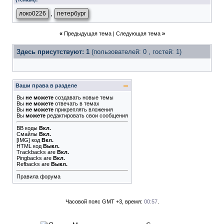
,
локо0226
петербург
«
Предыдущая тема
|
Следующая тема
»
Здесь присутствуют: 1
(пользователей: 0 , гостей: 1)
Ваши права в разделе
Вы
не можете
создавать новые темы
Вы
не можете
отвечать в темах
Вы
не можете
прикреплять вложения
Вы
можете
редактировать свои сообщения
BB коды
Вкл.
Смайлы
Вкл.
[IMG]
код
Вкл.
HTML код
Выкл.
Trackbacks
are
Вкл.
Pingbacks
are
Вкл.
Refbacks
are
Выкл.
Правила форума
Часовой пояс GMT +3, время:
00:57
.