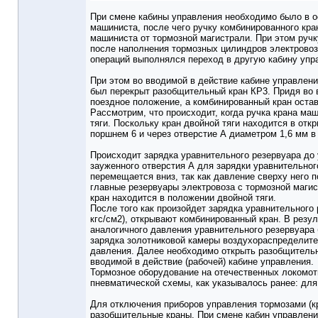
При смене кабины управления необходимо было в о
машиниста, после чего ручку комбинированного кран
машиниста от тормозной магистрали. При этом ручк
после наполнения тормозных цилиндров электрово
операций выполнялся переход в другую кабину упр
При этом во вводимой в действие кабине управлени
был перекрыт разобщительный кран КР3. Придя во 
поездное положение, а комбинированный кран остав
Рассмотрим, что происходит, когда ручка крана ма
тяги. Поскольку кран двойной тяги находится в отк
поршнем 6 и через отверстие А диаметром 1,6 мм в
Происходит зарядка уравнительного резервуара до
зауженного отверстия А для зарядки уравнительног
перемещается вниз, так как давление сверху него 
главные резервуары электровоза с тормозной маги
кран находится в положении двойной тяги.
После того как произойдет зарядка уравнительного
кгс/см2), открывают комбинированный кран. В резу
аналогичного давления уравнительного резервуара 
зарядка золотниковой камеры воздухораспределите
давления. Далее необходимо открыть разобщительн
вводимой в действие (рабочей) кабине управления.
Тормозное оборудование на отечественных локомот
пневматической схемы, как указывалось ранее: для 
Для отключения приборов управления тормозами (к
разобщительные краны. При смене кабин управлени