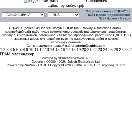
Справочник
сцбист.ру сцбист.рф
Обратная связь
-
СЦБИСТ -
сайт железнодорожников
№1
-
Архив
-
Вверх
СЦБИСТ (ранее назывался: Форум СЦБистов - Railway Automation Forum) -
крупнейший сайт работников локомотивного хозяйства, движенцев, эсцебистов,
путейцев, контактников, вагонников, связистов, проводников, работников ЦФТО, ИВЦ
железных дорог, дистанций погрузочно-разгрузочных работ и других
железнодорожников.
Связь с администрацией сайта:
admin@scbist.com
1
2
3
4
5
6
7
8
9
10
11
12
13
14
15
16
17
18
19
20
21
22
23
24
25
26
27
28
2
ГРАМ Мессенджер
Powered by vBulletin® Version 3.8.1
Copyright ©2000 - 2026, Jelsoft Enterprises Ltd.
Powered by NuWiki v1.3 RC1 Copyright ©2006-2007, NuHit, LLC Перевод: zCarot