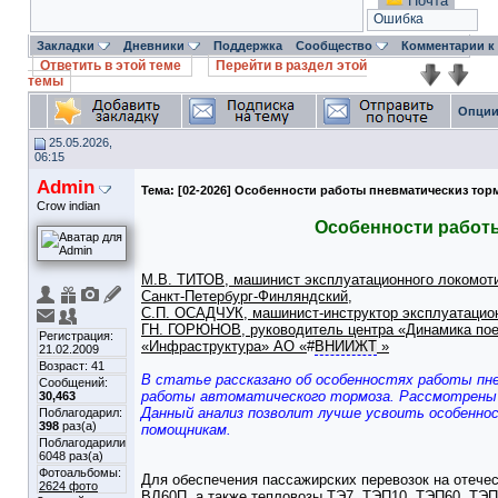
Почта
Ошибка
Закладки
Дневники
Поддержка
Сообщество
Комментарии к
Ответить в этой теме
Перейти в раздел этой
темы
Опции
25.05.2026,
06:15
Admin
Тема:
[02-2026] Особенности работы пневматическиз тор
Crow indian
Особенности работы
М.В. ТИТОВ, машинист эксплуатационного локомот
Санкт-Петербург-Финляндский,
С.П. ОСАДЧУК, машинист-инструктор эксплуатацион
ГН. ГОРЮНОВ, руководитель центра «Динамика пое
Регистрация:
«Инфраструктура» АО «
#
ВНИИЖТ
»
21.02.2009
Возраст: 41
В статье рассказано об особенностях работы пне
Сообщений:
работы автоматического тормоза. Рассмотрены 
30,463
Данный анализ позволит лучше усвоить особенно
Поблагодарил:
398
раз(а)
помощникам.
Поблагодарили
6048 раз(а)
Фотоальбомы:
Для обеспечения пассажирских перевозок на отече
2624 фото
ВЛ60П, а также тепловозы ТЭ7, ТЭП10, ТЭП60, ТЭП