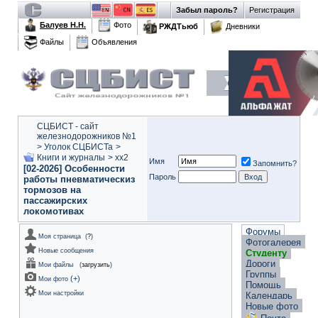
Забыл пароль?
Регистрация
Балуев Н.Н.
Фото
РЖДТьюб
Дневники
Файлы
Объявления
СЦБИСТ - сайт
железнодорожников №1
>
Уголок СЦБИСТа
>
Книги и журналы
>
xx2
Имя
Запомнить?
[02-2026] Особенности
Пароль
работы пневматическиз
тормозов на
пассажирских
локомотивах
Форумы
Моя страница
(
?
)
Фотогалерея
Новые сообщения
Студенту
Дороги
Мои файлы
(
загрузить
)
Группы
(
+
)
Мои фото
Помощь
Мои настройки
Календарь
Новые фото