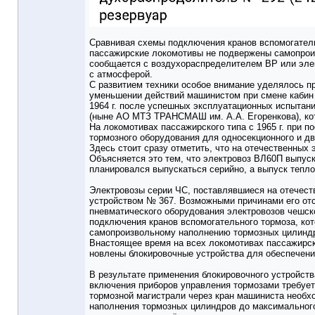
Сравнивая схемы подключения кранов вспомогатель
пассажирские локомотивы не подвержены самопрои
сообщается с воздухораспределителем ВР или эле
с атмосферой.
С развитием техники особое внимание уделялось п
уменьшении действий машинистом при смене кабин 
1964 г. после успешных эксплуатационных испытан
(ныне АО МТЗ ТРАНСМАШ им. А.А. Егоренкова), кот
На локомотивах пассажирского типа с 1965 г. при 
тормозного оборудования для односекционного и дв
Здесь стоит сразу отметить, что на отечественных
Объясняется это тем, что электровоз ВЛ60П выпуска
планировался выпускаться серийно, а выпуск теплов
Электровозы серии ЧС, поставлявшиеся на отечеств
устройством № 367. Возможными причинами его отс
пневматического оборудования электровозов чешск
подключения кранов вспомогательного тормоза, ко
самопроизвольному наполнению тормозных цилиндр
Внастоящее время на всех локомотивах пассажирс
новлены блокировочные устройства для обеспечени
В результате применения блокировочного устройст
включения приборов управления тормозами требуетс
тормозной магистрали через кран машиниста необхо
наполнения тормозных цилиндров до максимального