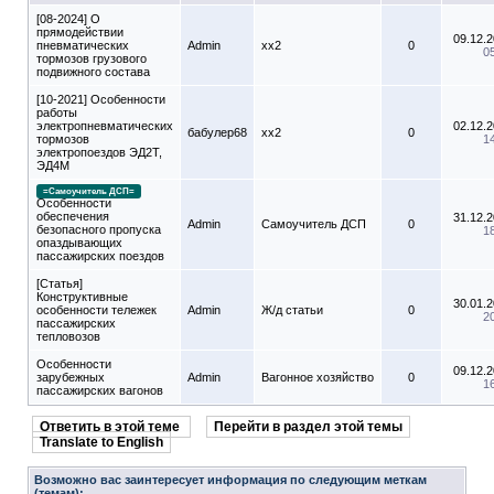
[08-2024] О
прямодействии
09.12.
пневматических
Admin
xx2
0
0
тормозов грузового
подвижного состава
[10-2021] Особенности
работы
электропневматических
02.12.
бабулер68
xx2
0
тормозов
1
электропоездов ЭД2Т,
ЭД4М
=Самоучитель ДСП=
Особенности
обеспечения
31.12.
Admin
Самоучитель ДСП
0
безопасного пропуска
1
опаздывающих
пассажирских поездов
[Статья]
Конструктивные
30.01.
особенности тележек
Admin
Ж/д статьи
0
2
пассажирских
тепловозов
Особенности
09.12.
зарубежных
Admin
Вагонное хозяйство
0
1
пассажирских вагонов
Ответить в этой теме
Перейти в раздел этой темы
Translate to English
Возможно вас заинтересует информация по следующим меткам
(темам):