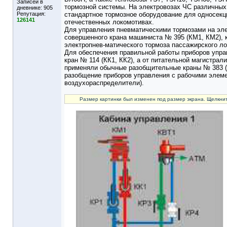
Записей в
тормозной системы. На электровозах ЧС различных 
дневнике:
905
Репутация:
стандартное тормозное оборудование для односекцио
126141
отечественных локомотивах.
Для управления пневматическими тормозами на эл
совершенного крана машиниста № 395 (КМ1, КМ2), к
электропнев-матического тормоза пассажирского л
Для обеспечения правильной работы приборов упра
кран № 114 (КК1, КК2), а от питательной магистрал
применяли обычные разобщительные краны № 383 (
разобщение приборов управления с рабочими элеме
воздухораспределители).
Размер картинки был изменен под размер экрана. Щелкнит