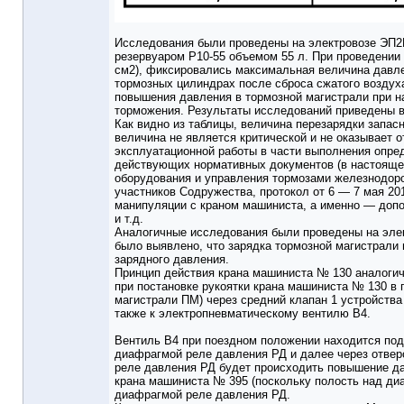
Исследования были проведены на электровозе ЭП2
резервуаром Р10-55 объемом 55 л. При проведении 
см2), фиксировались максимальная величина давле
тормозных цилиндрах после сброса сжатого воздух
повышения давления в тормозной магистрали при н
торможения. Результаты исследований приведены в
Как видно из таблицы, величина перезарядки запасн
величина не является критической и не оказывает 
эксплуатационной работы в части выполнения опре
действующих нормативных документов (в настояще
оборудования и управления тормозами железнодоро
участников Содружества, протокол от 6 — 7 мая 2
манипуляции с краном машиниста, а именно — допо
и т.д.
Аналогичные исследования были проведены на эле
было выявлено, что зарядка тормозной магистрали
зарядного давления.
Принцип действия крана машиниста № 130 аналогич
при постановке рукоятки крана машиниста № 130 в 
магистрали ПМ) через средний клапан 1 устройства
также к электропневматическому вентилю В4.
Вентиль В4 при поездном положении находится под 
диафрагмой реле давления РД и далее через отверс
реле давления РД будет происходить повышение дав
крана машиниста № 395 (поскольку полость над ди
диафрагмой реле давления РД.