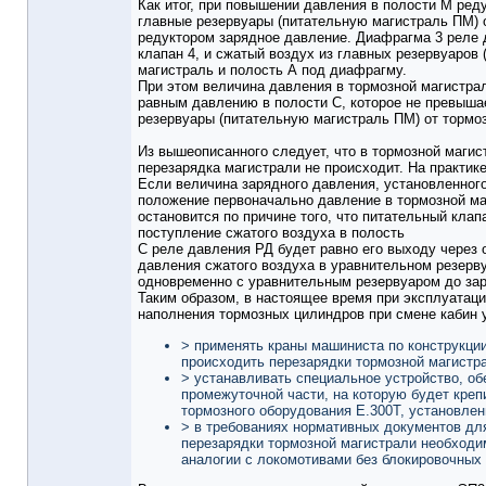
Как итог, при повышении давления в полости М ре
главные резервуары (питательную магистраль ПМ) 
редуктором зарядное давление. Диафрагма 3 реле д
клапан 4, и сжатый воздух из главных резервуаров
магистраль и полость А под диафрагму.
При этом величина давления в тормозной магистрал
равным давлению в полости С, которое не превыша
резервуары (питательную магистраль ПМ) от тормо
Из вышеописанного следует, что в тормозной магис
перезарядка магистрали не происходит. На практи
Если величина зарядного давления, установленного 
положение первоначально давление в тормозной маги
остановится по причине того, что питательный клап
поступление сжатого воздуха в полость
С реле давления РД будет равно его выходу через 
давления сжатого воздуха в уравнительном резерву
одновременно с уравнительным резервуаром до зар
Таким образом, в настоящее время при эксплуатац
наполнения тормозных цилиндров при смене кабин 
> применять краны машиниста по конструкции
происходить перезарядки тормозной магистр
> устанавливать специальное устройство, о
промежуточной части, на которую будет креп
тормозного оборудования Е.300Т, установлен
> в требованиях нормативных документов дл
перезарядки тормозной магистрали необходи
аналогии с локомотивами без блокировочных 