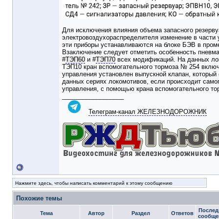
Для исключения влияния объема запасного резерв
электровоздухораспределителя изменение в части ус
эти приборы устанавливаются на блоке БЭВ в проме
Взаключение следует отметить особенность пневма
#
ТЭП60
и
#
ТЭП70
всех модификаций. На данных лок
ТЭП10 кран вспомогательного тормоза № 254 включ
управления установлен выпускной клапан, который
данных сериях локомотивов, если происходит само
управления, с помощью крана вспомогательного то
__________________
Телеграм-канал ЖЕЛЕЗНОДОРОЖНИК
Нажмите здесь, чтобы написать комментарий к этому сообщению
Похожие темы
Послед
Тема
Автор
Раздел
Ответов
сообще