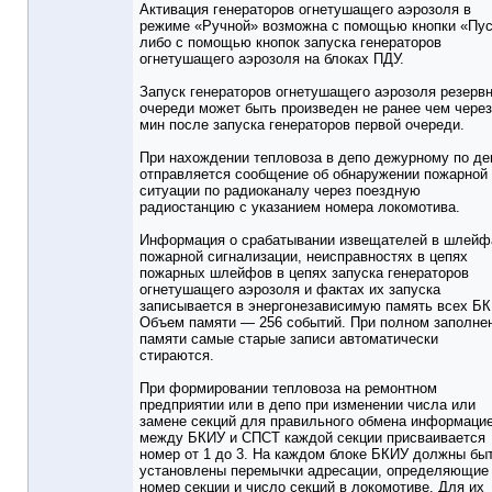
Активация генераторов огнетушащего аэрозоля в
режиме «Ручной» возможна с помощью кнопки «Пу
либо с помощью кнопок запуска генераторов
огнетушащего аэрозоля на блоках ПДУ.
Запуск генераторов огнетушащего аэрозоля резерв
очереди может быть произведен не ранее чем через
мин после запуска генераторов первой очереди.
При нахождении тепловоза в депо дежурному по де
отправляется сообщение об обнаружении пожарной
ситуации по радиоканалу через поездную
радиостанцию с указанием номера локомотива.
Информация о срабатывании извещателей в шлейф
пожарной сигнализации, неисправностях в цепях
пожарных шлейфов в цепях запуска генераторов
огнетушащего аэрозоля и фактах их запуска
записывается в энергонезависимую память всех БК
Объем памяти — 256 событий. При полном заполне
памяти самые старые записи автоматически
стираются.
При формировании тепловоза на ремонтном
предприятии или в депо при изменении числа или
замене секций для правильного обмена информаци
между БКИУ и СПСТ каждой секции присваивается
номер от 1 до 3. На каждом блоке БКИУ должны бы
установлены перемычки адресации, определяющие
номер секции и число секций в локомотиве. Для их