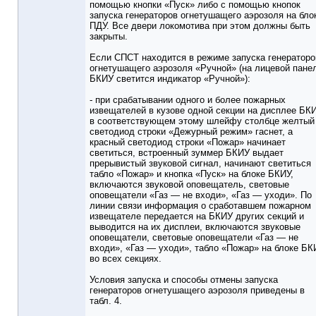
помощью кнопки «Пуск» либо с помощью кнопок
запуска генераторов огнетушащего аэрозоля на бло
ПДУ. Все двери локомотива при этом должны быть
закрыты.
Если СПСТ находится в режиме запуска генераторо
огнетушащего аэрозоля «Ручной» (на лицевой пане
БКИУ светится индикатор «Ручной»):
- при срабатывании одного и более пожарных
извещателей в кузове одной секции на дисплее БК
в соответствующем этому шлейфу столбце желтый
светодиод строки «Дежурный режим» гаснет, а
красный светодиод строки «Пожар» начинает
светиться, встроенный зуммер БКИУ выдает
прерывистый звуковой сигнал, начинают светиться
табло «Пожар» и кнопка «Пуск» на блоке БКИУ,
включаются звуковой оповещатель, световые
оповещатели «Газ — не входи», «Газ — уходи». По
линии связи информация о сработавшем пожарном
извещателе передается на БКИУ других секций и
выводится на их дисплеи, включаются звуковые
оповещатели, световые оповещатели «Газ — не
входи», «Газ — уходи», табло «Пожар» на блоке БК
во всех секциях.
Условия запуска и способы отмены запуска
генераторов огнетушащего аэрозоля приведены в
табл. 4.