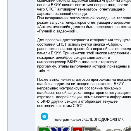
окончании отсчета задержки кнопка «Пуск» на лице
панели БКИУ начнет светиться непрерывно, после
чего СПСТ активирует генераторы огнетушащего
аэрозоля основной очереди.
При возвращении локомотивной бригады на теплово
режим запуска генераторов огнетушащего аэрозоля
«Автоматический» должен быть переведен на режи
«Ручной с задержкой».
Для проверки достоверности отображения текущего
состояния СПСТ используется кнопка «Сброс»,
расположенная под крышкой в верхней части перед
панели БКИУ. При нажатии этой кнопки напряжение 
пожарных шлейфов секции снимается, и
микропроцессор БКИУ выполняет стартовую
программу, этапы выполнения которой приведены в
табл. 6.
После выполнения стартовой программы на пожарн
шлейфы подается питающее напряжение. БКИУ
непрерывно контролирует состояние пожарных
шлейфов, цепей запуска генераторов огнетушащего
аэрозоля, дверей секции, обменивается информаци
с БКИУ других секций и отображает текущее
состояние системы СПСТ.
__________________
Телеграм-канал ЖЕЛЕЗНОДОРОЖНИК