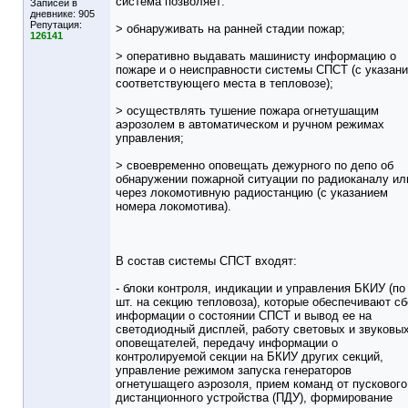
система позволяет:
Записей в
дневнике:
905
Репутация:
> обнаруживать на ранней стадии пожар;
126141
> оперативно выдавать машинисту информацию о
пожаре и о неисправности системы СПСТ (с указан
соответствующего места в тепловозе);
> осуществлять тушение пожара огнетушащим
аэрозолем в автоматическом и ручном режимах
управления;
> своевременно оповещать дежурного по депо об
обнаружении пожарной ситуации по радиоканалу ил
через локомотивную радиостанцию (с указанием
номера локомотива).
В состав системы СПСТ входят:
- блоки контроля, индикации и управления БКИУ (по
шт. на секцию тепловоза), которые обеспечивают сб
информации о состоянии СПСТ и вывод ее на
светодиодный дисплей, работу световых и звуковы
оповещателей, передачу информации о
контролируемой секции на БКИУ других секций,
управление режимом запуска генераторов
огнетушащего аэрозоля, прием команд от пускового
дистанционного устройства (ПДУ), формирование