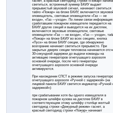
гаснет, а красный светодиод строки «Пожар» начин
светиться, встроенный зуммер БКИУ выдает
прерывистый звуковой сигнал, начинают светиться
табло «Пожар» на блоке БКИУ, включаются звуково
оповещатель, световые оповещатели «Газ — не
входи», «Газ —уходи». По линии связи информация
сработавшем пожарном извещателе передается на
БКИУ других секций и выводится на их дисплеи,
включаются звуковые оповещатели, световые
оповещатели «Газ — не входи», «Газ — уходи», таб
«Пожар» на блоке БКИУ во всех секциях, кнопка
«Пуск» на блоке БКИУ секции, где обнаружено
возгорание начинает светиться прерывисто. При
закрытых дверях секции тепловоза начинается отсч
30-секундной задержки до выдачи команды на
активацию генераторов огнетушащего аэрозоля
основной очереди, после чего генераторы
огнетушащего аэрозоля основной очереди
активируются.
При нахождении СПСТ в режиме запуска генератор
огнетушащего аэрозоля «Ручной с задержкой» (на
лицевой панели БКИУ светится индикатор «Ручной 
задержкой»):
при срабатывании хотя бы одного извещателя в
пожарном шлейфе кузова на дисплее БКИУ в
соответствующем этому шлейфу столбце желтый
светодиод строки «Дежурный режим» гаснет, а
красный светодиод строки «Пожар» начинает