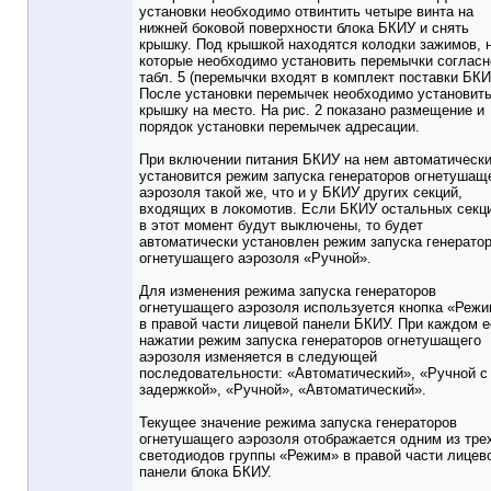
установки необходимо отвинтить четыре винта на
нижней боковой поверхности блока БКИУ и снять
крышку. Под крышкой находятся колодки зажимов, 
которые необходимо установить перемычки согласн
табл. 5 (перемычки входят в комплект поставки БКИ
После установки перемычек необходимо установит
крышку на место. На рис. 2 показано размещение и
порядок установки перемычек адресации.
При включении питания БКИУ на нем автоматическ
установится режим запуска генераторов огнетушащ
аэрозоля такой же, что и у БКИУ других секций,
входящих в локомотив. Если БКИУ остальных секц
в этот момент будут выключены, то будет
автоматически установлен режим запуска генерато
огнетушащего аэрозоля «Ручной».
Для изменения режима запуска генераторов
огнетушащего аэрозоля используется кнопка «Реж
в правой части лицевой панели БКИУ. При каждом е
нажатии режим запуска генераторов огнетушащего
аэрозоля изменяется в следующей
последовательности: «Автоматический», «Ручной с
задержкой», «Ручной», «Автоматический».
Текущее значение режима запуска генераторов
огнетушащего аэрозоля отображается одним из тре
светодиодов группы «Режим» в правой части лицев
панели блока БКИУ.