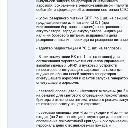
импульсов запуска генераторов огнетушащего
аэрозоля, сохранение в энергонезависимой «памяти
событий» информации об изменении состояния СПС
- блоки резервного питания БРП (по 1 шт. на секцию)
предназначенные для питания СПСТ (при
исчезновении бортового питания) от встроенного
аккумулятора, зарядки аккумулятора, индикации
наличия бортового питания, исправности цепи
резервного питания, перехода на резервное питание
- адаптер радиостанции АРС (1 шт. на тепловоз);
- блоки коммутации БК (по 1 шт. на секцию) для
согласования характеристик сигналов управления,
вырабатываемых БКИУ, и пусковых устройств
генераторов огнетушащего аэрозоля, а также для
индикации обрыва цепей запуска генераторов
огнетушащего аэрозоля и фактов запуска генератор
огнетушащего аэрозоля;
- световой оповещатель «Автопуск включен» (по 2 ш
на секцию) для светового оповещения локомотивно
бригады о включении автоматического режима запу
генераторов огнетушащего аэрозоля;
- световые оповещатели «Газ — уходи» и «Газ — не
входи» (по 2 шт. на секцию), служащие для светово
оповещения локомотивной бригады и обслуживающ
персонала депо о возникновении пожара и