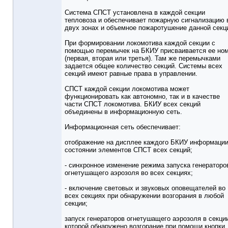
Система СПСТ установлена в каждой секции
тепловоза и обеспечивает пожарную сигнализацию 
двух зонах и объемное пожаротушение данной секц
При формировании локомотива каждой секции с
помощью перемычек на БКИУ присваивается ее но
(первая, вторая или третья). Там же перемычками
задается общее количество секций. Системы всех
секций имеют равные права в управлении.
СПСТ каждой секции локомотива может
функционировать как автономно, так и в качестве
части СПСТ локомотива. БКИУ всех секций
объединены в информационную сеть.
Информационная сеть обеспечивает:
отображение на дисплее каждого БКИУ информации
состоянии элементов СПСТ всех секций;
- синхронное изменение режима запуска генераторо
огнетушащего аэрозоля во всех секциях;
- включение световых и звуковых оповещателей во
всех секциях при обнаружении возгорания в любой
секции;
запуск генераторов огнетушащего аэрозоля в секции
которой обнаружено возгорание при помощи кнопки