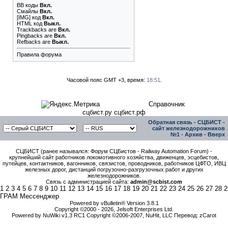
BB коды
Вкл.
Смайлы
Вкл.
[IMG]
код
Вкл.
HTML код
Выкл.
Trackbacks
are
Вкл.
Pingbacks
are
Вкл.
Refbacks
are
Выкл.
Правила форума
Часовой пояс GMT +3, время:
18:51
.
Справочник
сцбист.ру сцбист.рф
Обратная связь
-
СЦБИСТ -
сайт железнодорожников
№1
-
Архив
-
Вверх
СЦБИСТ (ранее назывался: Форум СЦБистов - Railway Automation Forum) -
крупнейший сайт работников локомотивного хозяйства, движенцев, эсцебистов,
путейцев, контактников, вагонников, связистов, проводников, работников ЦФТО, ИВЦ
железных дорог, дистанций погрузочно-разгрузочных работ и других
железнодорожников.
Связь с администрацией сайта:
admin@scbist.com
1
2
3
4
5
6
7
8
9
10
11
12
13
14
15
16
17
18
19
20
21
22
23
24
25
26
27
28
2
ГРАМ Мессенджер
Powered by vBulletin® Version 3.8.1
Copyright ©2000 - 2026, Jelsoft Enterprises Ltd.
Powered by NuWiki v1.3 RC1 Copyright ©2006-2007, NuHit, LLC Перевод: zCarot