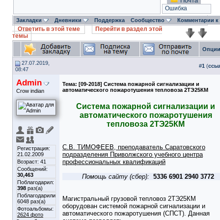
Почта
Ошибка
Закладки
Дневники
Поддержка
Сообщество
Комментарии к
Ответить в этой теме
Перейти в раздел этой
темы
Опции
27.07.2019,
#
1
(
ссы
08:47
Admin
Тема:
[09-2018] Система пожарной сигнализации и
автоматического пожаротушения тепловоза 2ТЭ25КМ
Crow indian
Система пожарной сигнализации и
автоматического пожаротушения
тепловоза 2ТЭ25КМ
С.В. ТИМОФЕЕВ, преподаватель Саратовского
Регистрация:
подразделения Приволжского учебного центра
21.02.2009
профессиональных квалификаций
Возраст: 41
Сообщений:
30,463
Помощь сайту (сбер):
5336 6901 2940 3772
Поблагодарил:
398
раз(а)
Поблагодарили
Магистральный грузовой тепловоз 2ТЭ25КМ
6048 раз(а)
оборудован системой пожарной сигнализации и
Фотоальбомы:
автоматического пожаротушения (СПСТ). Данная
2624 фото