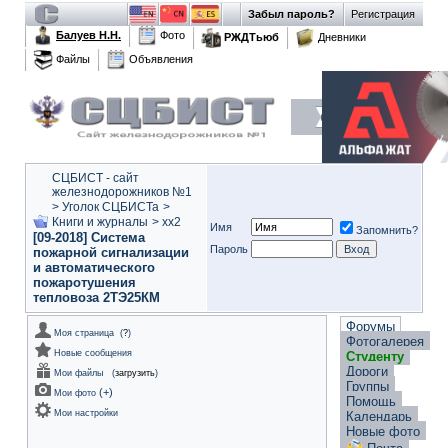
Забыл пароль?
Регистрация
Балуев Н.Н.
Фото
РЖДТьюб
Дневники
Файлы
Объявления
СЦБИСТ - сайт
железнодорожников №1
>
Уголок СЦБИСТа
>
Книги и журналы
>
xx2
Имя
Запомнить?
[09-2018] Система
Пароль
пожарной сигнализации
и автоматического
пожаротушения
тепловоза 2ТЭ25КМ
Форумы
Моя страница
(
?
)
Фотогалерея
Новые сообщения
Студенту
Дороги
Мои файлы
(
загрузить
)
Группы
(
+
)
Мои фото
Помощь
Мои настройки
Календарь
Новые фото