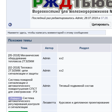
Последний раз редактировалось Admin; 28.07.2019 в
07:28
.
Цитировать
Нажмите здесь, чтобы написать комментарий к этому сообщению
Похожие темы
Тема
Автор
Раздел
[05-2018] Механические
оборудование
Admin
xx2
тепловоза 2ТЭ25КМ
[02-2018] Тепловоз
2ТЭ25КМ: цепи
Admin
xx2
сигнализации и защиты
Система пожарной
сигнализации и
автоматического
Admin
Тяговый подвижной состав
пожаротушения СПСТ
для электровозов - РЭ
Система
=Реферат=
автоматического
Лизаветта
Курсовое и дипломное проектирование
регулирования,контроля
и сигнализации