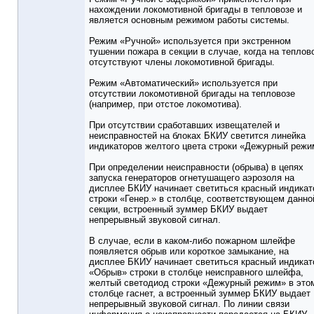
нахождении локомотивной бригады в тепловозе и
является основным режимом работы системы.
Режим «Ручной» используется при экстренном
тушении пожара в секции в случае, когда на теплов
отсутствуют члены локомотивной бригады.
Режим «Автоматический» используется при
отсутствии локомотивной бригады на тепловозе
(например, при отстое локомотива).
При отсутствии сработавших извещателей и
неисправностей на блоках БКИУ светится линейка
индикаторов желтого цвета строки «Дежурный режи
При определении неисправности (обрыва) в цепях
запуска генераторов огнетушащего аэрозоля на
дисплее БКИУ начинает светиться красный индикат
строки «Генер.» в столбце, соответствующем данно
секции, встроенный зуммер БКИУ выдает
непрерывный звуковой сигнал.
В случае, если в каком-либо пожарном шлейфе
появляется обрыв или короткое замыкание, на
дисплее БКИУ начинает светиться красный индикат
«Обрыв» строки в столбце неисправного шлейфа,
желтый светодиод строки «Дежурный режим» в это
столбце гаснет, а встроенный зуммер БКИУ выдает
непрерывный звуковой сигнал. По линии связи