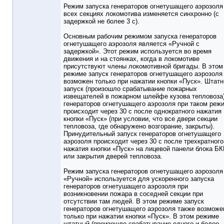
Режим запуска генераторов огнетушащего аэрозоля
всех секциях локомотива изменяется синхронно (с
задержкой не более 3 с).
Основным рабочим режимом запуска генераторов
огнетушащего аэрозоля является «Ручной с
задержкой». Этот режим используется во время
движения и на стоянках, когда в локомотиве
присутствуют члены локомотивной бригады. В этом
режиме запуск генераторов огнетушащего аэрозоля
возможен только при нажатии кнопки «Пуск». Штат
запуск (произошло срабатывание пожарных
извещателей в пожарном шлейфе кузова тепловоза
генераторов огнетушащего аэрозоля при таком реж
происходит через 30 с после однократного нажатия
кнопки «Пуск» (при условии, что все двери секции
тепловоза, где обнаружено возгорание, закрыты).
Принудительный запуск генераторов огнетушащего
аэрозоля происходит через 30 с после трехкратного
нажатия кнопки «Пуск» на лицевой панели блока Б
или закрытия дверей тепловоза.
Режим запуска генераторов огнетушащего аэрозоля
«Ручной» используется для ускоренного запуска
генераторов огнетушащего аэрозоля при
возникновении пожара в соседней секции при
отсутствии там людей. В этом режиме запуск
генераторов огнетушащего аэрозоля также возможе
только при нажатии кнопки «Пуск». В этом режиме
штатный (произошло срабатывание одного и более