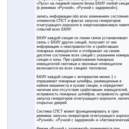
«Пуск» на лицевой панели блока БКИУ любой секци
(в режимах «Ручной», «Ручной с задержкой»);
запись информации обо всех изменениях состояния
элементов СПСТ и фактах запуска генераторов
огнетушащего аэрозоля в энергонезависимую памя
событий всех БКИУ.
БКИУ каждой секции по линии связи устанавливает
связь с БКИУ других секций, получает от них
информацию о неисправностях и сработавших
пожарных извещателях и отображает на своем
дисплее состояние всех секций с указанием номера
секции и зоны. При срабатывании пожарных
извещателей световые и звуковые оповещатели
включаются во всех секциях тепловоза.
БКИУ каждой секции с интервалом менее 1 с
опрашивает пожарные шлейфы, размещенные в
кабине машиниста и кузове секции, и определяет
наличие или отсутствие сработавших извещателей,
исправность пожарных шлейфов, исправность цепе
запуска генераторов огнетушащего аэрозоля, налич
открытых дверей.
Система СПСТ может функционировать в трех
режимах запуска генераторов огнетушащего аэрозо
«Ручной», «Ручной с задержкой» и «Автоматически
Режим «Ручной с задержкой» применяется при