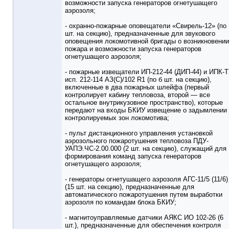
возможности запуска генераторов огнетушащего
аэрозоля;
- охранно-пожарные оповещатели «Свирель-12» (по 
шт. на секцию), предназначенные для звукового
оповещения локомотивной бригады о возникновении
пожара и возможности запуска генераторов
огнетушащего аэрозоля;
- пожарные извещатели ИП-212-44 (ДИП-44) и ИПК-
исп. 212-114 АЗ(С)/102 R1 (по б шт. на секцию),
включенные в два пожарных шлейфа (первый
контролирует кабину тепловоза, второй — все
остальное внутрикузовное пространство), которые
передают на входы БКИУ извещение о задымлении
контролируемых зон локомотива;
- пульт дистанционного управления установкой
аэрозольного пожаротушения тепловоза ПДУ-
УАПЭ.ЧС-2.00.000 (2 шт. на секцию), служащий для
формирования команд запуска генераторов
огнетушащего аэрозоля;
- генераторы огнетушащего аэрозоля АГС-11/5 (11/6)
(15 шт. на секцию), предназначенные для
автоматического пожаротушения путем выработки
аэрозоля по командам блока БКИУ;
- магнитоуправляемые датчики АЯКС ИО 102-26 (6
шт.), предназначенные для обеспечения контроля