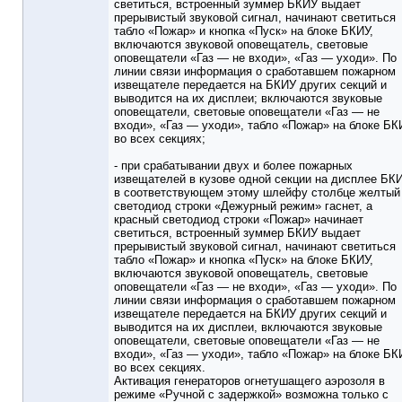
светиться, встроенный зуммер БКИУ выдает
прерывистый звуковой сигнал, начинают светиться
табло «Пожар» и кнопка «Пуск» на блоке БКИУ,
включаются звуковой оповещатель, световые
оповещатели «Газ — не входи», «Газ — уходи». По
линии связи информация о сработавшем пожарном
извещателе передается на БКИУ других секций и
выводится на их дисплеи; включаются звуковые
оповещатели, световые оповещатели «Газ — не
входи», «Газ — уходи», табло «Пожар» на блоке БК
во всех секциях;
- при срабатывании двух и более пожарных
извещателей в кузове одной секции на дисплее БК
в соответствующем этому шлейфу столбце желтый
светодиод строки «Дежурный режим» гаснет, а
красный светодиод строки «Пожар» начинает
светиться, встроенный зуммер БКИУ выдает
прерывистый звуковой сигнал, начинают светиться
табло «Пожар» и кнопка «Пуск» на блоке БКИУ,
включаются звуковой оповещатель, световые
оповещатели «Газ — не входи», «Газ — уходи». По
линии связи информация о сработавшем пожарном
извещателе передается на БКИУ других секций и
выводится на их дисплеи, включаются звуковые
оповещатели, световые оповещатели «Газ — не
входи», «Газ — уходи», табло «Пожар» на блоке БК
во всех секциях.
Активация генераторов огнетушащего аэрозоля в
режиме «Ручной с задержкой» возможна только с