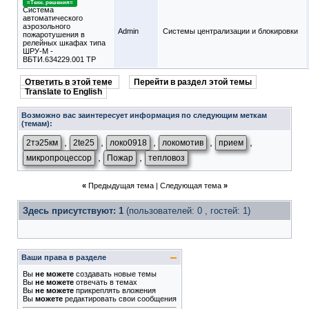
=Техн. решения=
Система
автоматического
аэрозольного
Admin
Системы централизации и блокировки
пожаротушения в
релейных шкафах типа
ШРУ-М -
ВБТИ.634229.001 ТР
Ответить в этой теме
Перейти в раздел этой темы
Translate to English
Возможно вас заинтересует информация по следующим меткам
(темам):
,
,
,
,
,
2тэ25км
2te25
локо0918
локомотив
прием
,
,
микропроцессор
Пожар
тепловоз
«
Предыдущая тема
|
Следующая тема
»
Здесь присутствуют: 1
(пользователей: 0 , гостей: 1)
Ваши права в разделе
Вы
не можете
создавать новые темы
Вы
не можете
отвечать в темах
Вы
не можете
прикреплять вложения
Вы
можете
редактировать свои сообщения