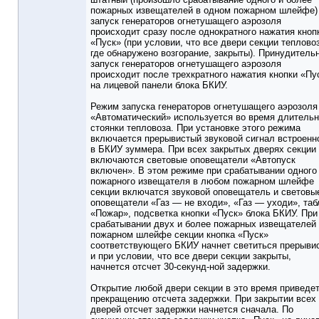
пожарных извещателей в одном пожарном шлейфе)
запуск генераторов огнетушащего аэрозоля
происходит сразу после однократного нажатия кноп
«Пуск» (при условии, что все двери секции теплово
где обнаружено возгорание, закрыты). Принудитель
запуск генераторов огнетушащего аэрозоля
происходит после трехкратного нажатия кнопки «Пу
на лицевой панели блока БКИУ.
Режим запуска генераторов огнетушащего аэрозоля
«Автоматический» используется во время длитель
стоянки тепловоза. При установке этого режима
включается прерывистый звуковой сигнал встроенн
в БКИУ зуммера. При всех закрытых дверях секции
включаются световые оповещатели «Автопуск
включен». В этом режиме при срабатывании одного
пожарного извещателя в любом пожарном шлейфе
секции включатся звуковой оповещатель и световы
оповещатели «Газ — не входи», «Газ — уходи», таб
«Пожар», подсветка кнопки «Пуск» блока БКИУ. При
срабатывании двух и более пожарных извещателей
пожарном шлейфе секции кнопка «Пуск»
соответствующего БКИУ начнет светиться прерыви
и при условии, что все двери секции закрыты,
начнется отсчет 30-секунд-ной задержки.
Открытие любой двери секции в это время приведет
прекращению отсчета задержки. При закрытии всех
дверей отсчет задержки начнется сначала. По