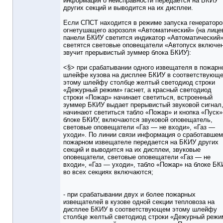
информация о неисправности передается на БКИУ
других секций и выводится на их дисплеи.
Если СПСТ находится в режиме запуска генераторо
огнетушащего аэрозоля «Автоматический» (на лице
панели БКИУ светится индикатор «Автоматический»
светятся световые оповещатели «Автопуск включен
звучит прерывистый зуммер блока БКИУ):
<§> при срабатывании одного извещателя в пожарн
шлейфе кузова на дисплее БКИУ в соответствующ
этому шлейфу столбце желтый светодиод строки
«Дежурный режим» гаснет, а красный светодиод
строки «Пожар» начинает светиться, встроенный
зуммер БКИУ выдает прерывистый звуковой сигнал
начинают светиться табло «Пожар» и кнопка «Пуск»
блоке БКИУ, включаются звуковой оповещатель,
световые оповещатели «Газ — не входи», «Газ —
уходи». По линии связи информация о сработавшем
пожарном извещателе передается на БКИУ других
секций и выводится на их дисплеи, звуковые
оповещатели, световые оповещатели «Газ — не
входи», «Газ — уходи», табло «Пожар» на блоке БК
во всех секциях включаются;
- при срабатывании двух и более пожарных
извещателей в кузове одной секции тепловоза на
дисплее БКИУ в соответствующем этому шлейфу
столбце желтый светодиод строки «Дежурный режи