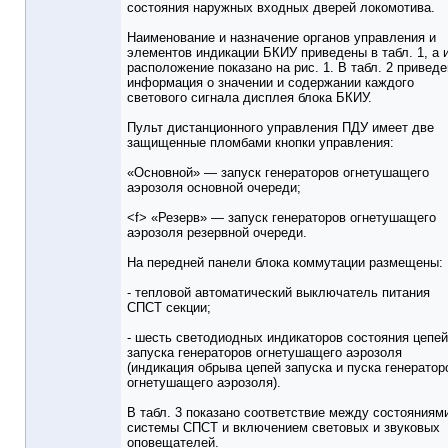
состояния наружных входных дверей локомотива.
Наименование и назначение органов управления и
элементов индикации БКИУ приведены в табл. 1, а 
расположение показано на рис. 1. В табл. 2 привед
информация о значении и содержании каждого
светового сигнала дисплея блока БКИУ.
Пульт дистанционного управления ПДУ имеет две
защищенные пломбами кнопки управления:
«Основной» — запуск генераторов огнетушащего
аэрозоля основной очереди;
<f> «Резерв» — запуск генераторов огнетушащего
аэрозоля резервной очереди.
На передней панели блока коммутации размещены:
- тепловой автоматический выключатель питания
СПСТ секции;
- шесть светодиодных индикаторов состояния цепей
запуска генераторов огнетушащего аэрозоля
(индикация обрыва цепей запуска и пуска генератор
огнетушащего аэрозоля).
В табл. 3 показано соответствие между состояниям
системы СПСТ и включением световых и звуковых
оповещателей.