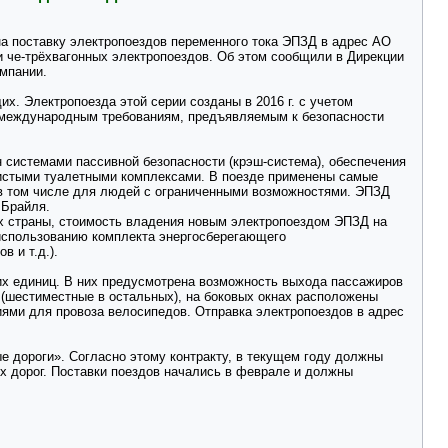
а поставку электропоездов переменного тока ЭПЗД в адрес АО
и че-трёхвагонных электропоездов. Об этом сообщили в Дирекции
мпании.
. Электропоезда этой серии созданы в 2016 г. с учетом
 международным требованиям, предъявляемым к безопасности
н системами пассивной безопасности (крэш-система), обеспечения
чистыми туалетными комплексами. В поезде применены самые
 в том числе для людей с ограниченными возможностями. ЭПЗД
 Брайля.
х страны, стоимость владения новым электропоездом ЭПЗД на
 использованию комплекта энергосберегающего
 и т.д.).
их единиц. В них предусмотрена возможность выхода пассажиров
 (шестиместные в остальных), на боковых окнах расположены
ями для провоза велосипедов. Отправка электропоездов в адрес
е дороги». Согласно этому контракту, в текущем году должны
х дорог. Поставки поездов начались в феврале и должны