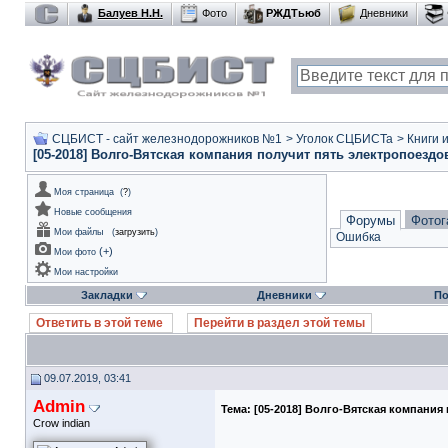
Балуев Н.Н.
Фото
РЖДТьюб
Дневники
СЦБИСТ - сайт железнодорожников №1
>
Уголок СЦБИСТа
>
Книги 
[05-2018] Волго-Вятская компания получит пять электропоезд
Моя страница
(
?
)
Новые сообщения
Форумы
Фотог
Мои файлы
(
загрузить
)
Ошибка
(
+
)
Мои фото
Мои настройки
Закладки
Дневники
По
Ответить в этой теме
Перейти в раздел этой темы
09.07.2019, 03:41
Admin
Тема:
[05-2018] Волго-Вятская компания
Crow indian