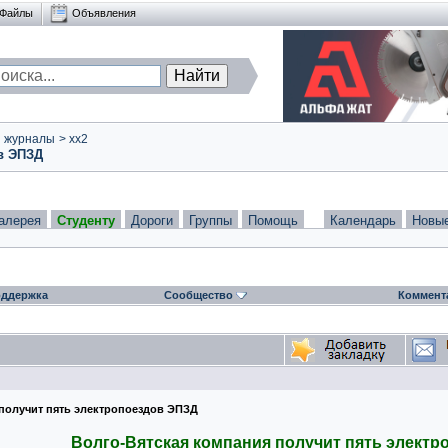
Файлы
Объявления
и журналы
>
xx2
ов ЭПЗД
алерея
Студенту
Дороги
Группы
Помощь
Календарь
Новы
ддержка
Сообщество
Коммент
 получит пять электропоездов ЭПЗД
Волго-Вятская компания получит пять элект