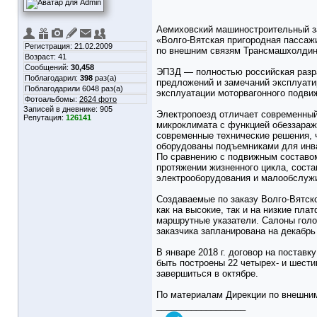
Аемиховский машиностроительный за
«Волго-Вятская пригородная пассаж
Регистрация: 21.02.2009
по внешним связям Трансмашхолдинг
Возраст: 41
Сообщений:
30,458
ЭПЗД — полностью российская разраб
Поблагодарил:
398
раз(а)
предложений и замечаний эксплуат
Поблагодарили 6048 раз(а)
эксплуатации моторвагонного подвиж
Фотоальбомы:
2624 фото
Записей в дневнике:
905
Электропоезд отличает современный 
Репутация:
126141
микроклимата с функцией обеззараж
современные технические решения, 
оборудованы подъемниками для инв
По сравнению с подвижным составом
протяжении жизненного цикла, сост
электрооборудования и малообслужив
Создаваемые по заказу Волго-Вятск
как на высокие, так и на низкие пл
маршрутные указатели. Салоны голо
заказчика запланирована на декабрь 
В январе 2018 г. договор на постав
быть построены 22 четырех- и шест
завершиться в октябре.
По материалам Дирекции по внешни
__________________