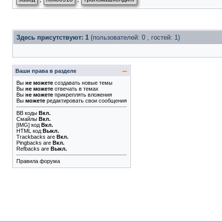
Здесь присутствуют: 1
(пользователей: 0 , гостей: 1)
Ваши права в разделе
Вы
не можете
создавать новые темы
Вы
не можете
отвечать в темах
Вы
не можете
прикреплять вложения
Вы
можете
редактировать свои сообщения
BB коды
Вкл.
Смайлы
Вкл.
[IMG]
код
Вкл.
HTML код
Выкл.
Trackbacks
are
Вкл.
Pingbacks
are
Вкл.
Refbacks
are
Выкл.
Правила форума