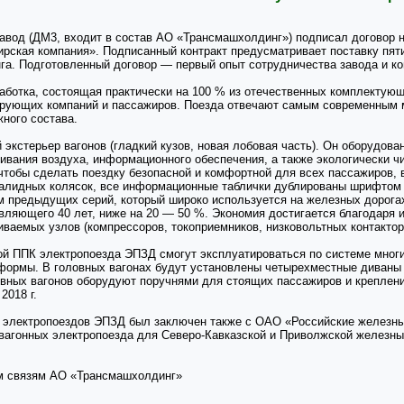
вод (ДМ3, входит в состав АО «Трансмашхолдинг») подписал договор н
ирская компания». Подписанный контракт предусматривает поставку пят
а. Подготовленный договор — первый опыт сотрудничества завода и ко
отка, состоящая практически на 100 % из отечественных комплектующих
ирующих компаний и пассажиров. Поезда отвечают самым современным
ного состава.
экстерьер вагонов (гладкий кузов, новая лобовая часть). Он оборудова
ивания воздуха, информационного обеспечения, а также экологически 
чтобы сделать поездку безопасной и комфортной для всех пассажиров,
алидных колясок, все информационные таблички дублированы шрифтом
 предыдущих серий, который широко используется на железных дорога
авляющего 40 лет, ниже на 20 — 50 %. Экономия достигается благодаря
аемых узлов (компрессоров, токоприемников, низковольтных контакторов
ой ППК электропоезда ЭПЗД смогут эксплуатироваться по системе мног
атформы. В головных вагонах будут установлены четырехместные диваны
вных вагонов оборудуют поручнями для стоящих пассажиров и креплени
2018 г.
ку электропоездов ЭПЗД был заключен также с ОАО «Российские железны
ивагонных электропоезда для Северо-Кавказской и Приволжской железны
м связям АО «Трансмашхолдинг»