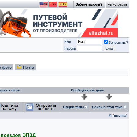
Забыл пароль?
Регистрация
Имя
Запомнить?
Пароль
е фото
Почта
арии к фото
Сообщения за день
Опции темы
Поиск в этой теме
#
1
(
ссылка
)
ропоездов ЭПЗД