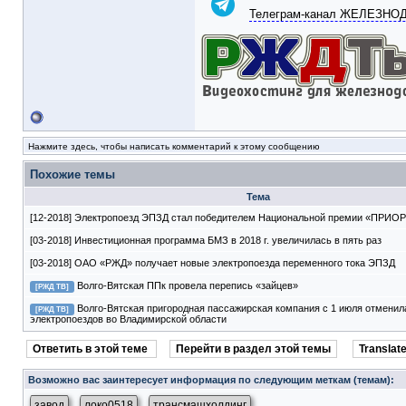
Телеграм-канал ЖЕЛЕЗН
Нажмите здесь, чтобы написать комментарий к этому сообщению
Похожие темы
Тема
[12-2018] Электропоезд ЭПЗД стал победителем Национальной премии «ПРИО
[03-2018] Инвестиционная программа БМЗ в 2018 г. увеличилась в пять раз
[03-2018] ОАО «РЖД» получает новые электропоезда переменного тока ЭПЗД
Волго-Вятская ППк провела перепись «зайцев»
[РЖД ТВ]
Волго-Вятская пригородная пассажирская компания с 1 июля отменил
[РЖД ТВ]
электропоездов во Владимирской области
Ответить в этой теме
Перейти в раздел этой темы
Translate
Возможно вас заинтересует информация по следующим меткам (темам):
,
,
завод
локо0518
трансмашхолдинг