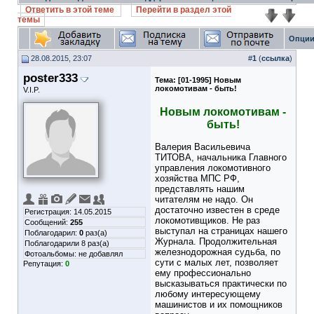
Ответить в этой теме
Перейти в раздел этой
темы
Опции
28.08.2015, 23:07
#
1
(
ссылка
)
poster333
Тема:
[01-1995] Новым
локомотивам - быть!
V.I.P.
Новым локомотивам -
быть!
Валерия Васильевича
ТИТОВА, начальника Главного
управления локомотивного
хозяйства МПС РФ,
представлять нашим
читателям не надо. Он
достаточно известен в среде
Регистрация: 14.05.2015
локомотивщиков. Не раз
Сообщений:
255
выступал на страницах нашего
Поблагодарил:
0
раз(а)
Журнала. Продолжительная
Поблагодарили 8 раз(а)
железнодорожная судьба, по
Фотоальбомы:
не добавлял
сути с малых лет, позволяет
Репутация:
0
ему профессионально
высказываться практически по
любому интересующему
машинистов и их помощников