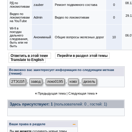
РД по
08.1
zauber
Ремонт подвижного состава
0
локомотивам
Видео по
29.1
локомотивам
Admin
Видео по локомотивам
0
на YouTube
Wi-fi в
поездах
дальнего
06.0
Анонимный
Общие вопросы железных дорог
10
следования,
быть или не
быть
Ответить в этой теме
Перейти в раздел этой темы
Translate to English
Возможно вас заинтересует информация по следующим меткам
(темам):
,
,
,
,
2ТЭ10Л
завод
локо0195
нэвз
дизель
«
Предыдущая тема
|
Следующая тема
»
Здесь присутствуют: 1
(пользователей: 0 , гостей: 1)
Ваши права в разделе
Вы
не можете
создавать новые темы