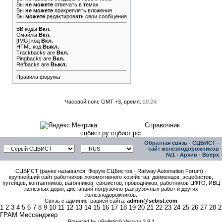
Вы
не можете
отвечать в темах
Вы
не можете
прикреплять вложения
Вы
можете
редактировать свои сообщения
BB коды
Вкл.
Смайлы
Вкл.
[IMG]
код
Вкл.
HTML код
Выкл.
Trackbacks
are
Вкл.
Pingbacks
are
Вкл.
Refbacks
are
Выкл.
Правила форума
Часовой пояс GMT +3, время:
20:24
.
Справочник
сцбист.ру сцбист.рф
Обратная связь
-
СЦБИСТ -
сайт железнодорожников
№1
-
Архив
-
Вверх
СЦБИСТ (ранее назывался: Форум СЦБистов - Railway Automation Forum) -
крупнейший сайт работников локомотивного хозяйства, движенцев, эсцебистов,
путейцев, контактников, вагонников, связистов, проводников, работников ЦФТО, ИВЦ
железных дорог, дистанций погрузочно-разгрузочных работ и других
железнодорожников.
Связь с администрацией сайта:
admin@scbist.com
1
2
3
4
5
6
7
8
9
10
11
12
13
14
15
16
17
18
19
20
21
22
23
24
25
26
27
28
2
ГРАМ Мессенджер
Powered by vBulletin® Version 3.8.1