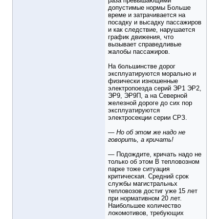
раза превышающими
допустимые нормы Больше
време и затрачивается на
посадку и высадку пассажиров
и как следствие, нарушается
график движения, что
вызывает справедливые
жалобы пассажиров.
На большинстве дорог
эксплуатируются морально и
физически изношенные
электропоезда серий ЭР1 ЭР2,
ЭР9, ЭР9П, а на Северной
железной дороге до сих пор
эксплуатируются
электросекции серии СРЗ.
— Но об этом же надо не
говорить, а кричать!
— Подождите, кричать надо не
только об этом В тепловозном
парке тоже ситуация
критическая. Средний срок
службы магистральньх
тепловозов достиг уже 15 лет
при нормативном 20 лет.
Наибольшее количество
локомотивов, требующих