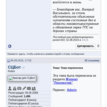
воплотятся в жизнь
— Благодарим вас, Валерий
Васильевич, за столь
обстоятельное объяснение
читателям состояния дел в
области локомотивостроения
и обновления парка ТПС на
дорогах страны.
Последний раз редактировалось
poster333; 31.08.2015 в
14:21
.
0
Цитировать
Нажмите здесь, чтобы написать комментарий к этому сообщению
06.09.2015, 17:03
#
2
(
ссылка
)
СЦБот
Тема:
Тема перенесена
Робот
Эта тема была перенесена из
раздела
Журнал
"Локомотив"
.
Перенес:
Admin
Регистрация: 05.05.2009
Сообщений:
1,496
Поблагодарил:
0
раз(а)
Поблагодарили 82 раз(а)