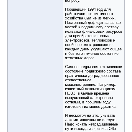
вопросу.
Прошедший 1994 год для
работников локомотивного
хозяйства был не из легких.
Постоянный дефицит запасных
частей к подвижному составу,
нехватка финансовых ресурсов
для приобретения новых
электровозов, тепловозов н
особенно электропоездов с
каждым днем ухудшают общее
н без того тяжелое состояние
железных дорог.
Сильно подрывает техническое
состояние подвижного состава
практически деградированное
отечественное
машиностроение. Например,
известный локомотивщикам
НЭВЗ, в былые времена
выпускавший электровозы
сотнями, в прошлом году
изготовил их менее десятка.
И несмотря на это, унывать
локомотивщикам не следует.
Надо искать нетрадиционные
пути выхода из кризиса.Обо