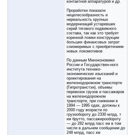
контактной аппаратурой и др.
Проработки показали
нецелесообразность и
нереальность крупных
модернизаций устаревших
серий тягового подвижного
состава, так как это требует
коренной ломки конструкции
больших финансовых затрат
соизмеримых с приобретением
новых локомотивов
По данным Минэкономики
России и Государствен-ного
института технико-
экономических изысканий и
проектирования на
железнодорожном транспорте
(Гипротранстэи), объемы
перевозок грузов и пассажиров
на железнодорожном
транспорте, при снижении в
1994 — 1995 одах, должны к
2000 году возрасти по
грузообороту до 2330 млрд, т
км брутто, пассажирообороту
— до 282 млрд пасс км в том
числе в дальнем сообщении до
248 млрд, пасс км