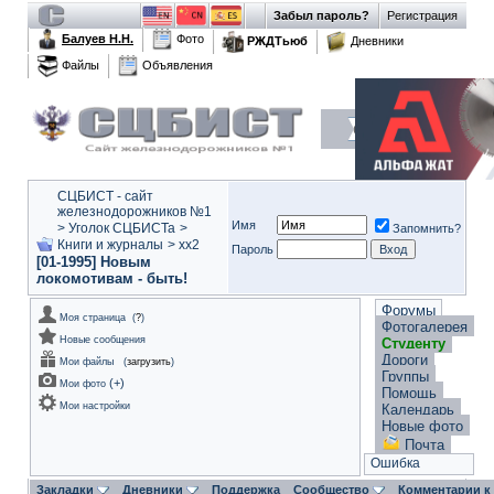
Забыл пароль?
Регистрация
Балуев Н.Н.
Фото
РЖДТьюб
Дневники
Файлы
Объявления
СЦБИСТ - сайт
железнодорожников №1
Имя
>
Уголок СЦБИСТа
>
Запомнить?
Книги и журналы
>
xx2
Пароль
[01-1995] Новым
локомотивам - быть!
Форумы
Моя страница
(
?
)
Фотогалерея
Новые сообщения
Студенту
Дороги
Мои файлы
(
загрузить
)
Группы
(
+
)
Мои фото
Помощь
Мои настройки
Календарь
Новые фото
Почта
Ошибка
Закладки
Дневники
Поддержка
Сообщество
Комментарии к