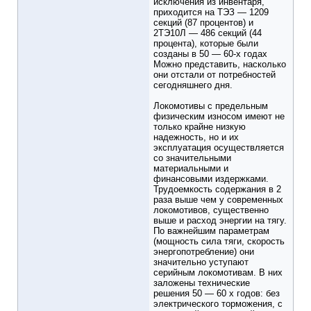
исключения из инвентаря,
приходится на ТЭЗ — 1209
секций (87 процентов) и
2ТЭ10Л — 486 секций (44
процента), которые были
созданы в 50 — 60-х годах
Можно представить, насколько
они отстали от потребностей
сегодняшнего дня.
Локомотивы с предельным
физическим износом имеют не
только крайне низкую
надежность, но и их
эксплуатация осуществляется
со значительными
материальными и
финансовыми издержками.
Трудоемкость содержания в 2
раза выше чем у современных
локомотивов, существенно
выше и расход энергии на тягу.
По важнейшим параметрам
(мощность сила тяги, скорость
энергопотребление) они
значительно уступают
серийным локомотивам. В них
заложены технические
решения 50 — 60 х годов: без
электрического торможения, с