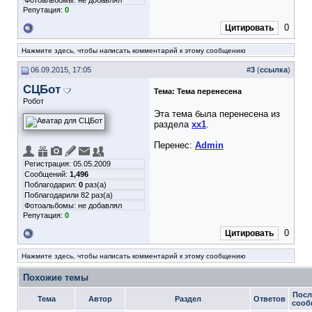
Фотоальбомы:
не добавлял
Репутация:
0
0
Цитировать
Нажмите здесь, чтобы написать комментарий к этому сообщению
06.09.2015, 17:05
#
3
(
ссылка
)
СЦБот
Тема:
Тема перенесена
Робот
Эта тема была перенесена из
раздела
xx1
.
Перенес:
Admin
Регистрация: 05.05.2009
Сообщений:
1,496
Поблагодарил:
0
раз(а)
Поблагодарили 82 раз(а)
Фотоальбомы:
не добавлял
Репутация:
0
0
Цитировать
Нажмите здесь, чтобы написать комментарий к этому сообщению
Похожие темы
Посл
Тема
Автор
Раздел
Ответов
сооб