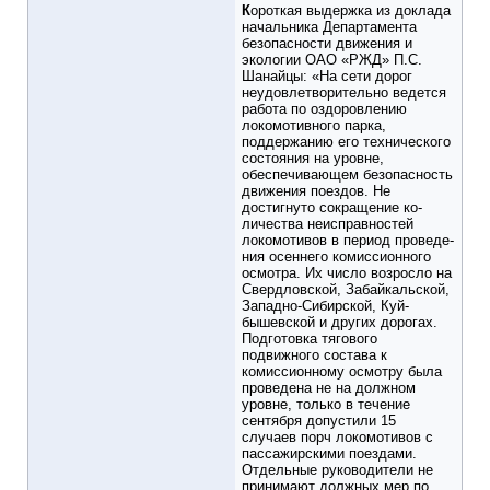
К
ороткая выдержка из доклада
начальника Департамента
безопасности движения и
экологии ОАО «РЖД» П.С.
Шанайцы: «На сети дорог
неудовлетворительно ведется
ра­бота по оздоровлению
локомотивного парка,
поддержанию его технического
состояния на уровне,
обеспечивающем без­опасность
движения поездов. Не
достигнуто сокращение ко­
личества неисправностей
локомотивов в период проведе­
ния осеннего комиссионного
осмотра. Их число возросло на
Свердловской, Забайкальской,
Западно-Сибирской, Куй­
бышевской и других дорогах.
Подготовка тягового
подвижного состава к
комиссионно­му осмотру была
проведена не на должном
уровне, только в течение
сентября допустили 15
случаев порч локомоти­вов с
пассажирскими поездами.
Отдельные руководители не
принимают должных мер по