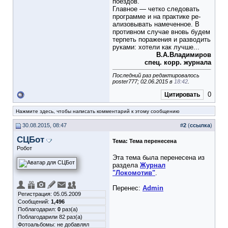
поездов.
Главное — четко следовать
программе и на практике ре­
ализовывать намеченное. В
противном случае вновь будем
терпеть поражения и разводить
руками: хотели как лучше...
В.А.Владимиров
спец. корр. журнала
Последний раз редактировалось
poster777; 02.06.2015 в
18:42
.
0
Цитировать
Нажмите здесь, чтобы написать комментарий к этому сообщению
30.08.2015, 08:47
#
2
(
ссылка
)
СЦБот
Тема:
Тема перенесена
Робот
Эта тема была перенесена из
раздела
Журнал
"Локомотив"
.
Перенес:
Admin
Регистрация: 05.05.2009
Сообщений:
1,496
Поблагодарил:
0
раз(а)
Поблагодарили 82 раз(а)
Фотоальбомы:
не добавлял