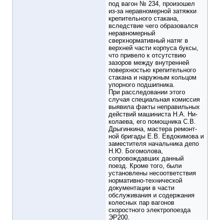
под вагон № 234, произошел
из-за неравномерной затяжки
кре­пительного стакана,
вследствие чего образовался
неравно­мерный
сверхнормативный натяг в
верхней части корпуса буксы,
что привело к отсутствию
зазоров между внутренней
поверхностью крепительного
стакана и наружным кольцом
упорного подшипника.
При расследовании этого
случая специальная комиссия
выявила факты неправильных
действий машиниста Н.А. Ни­
колаева, его помощника С.В.
Дрыгинкина, мастера ремонт­
ной бригады Е.В. Евдокимова и
заместителя начальника депо
Н.Ю. Богомолова,
сопровождавших данный
поезд. Кроме того, были
установлены несоответствия
нормативно-технической
документации в части
обслуживания и содержания
колесных пар вагонов
скоростного электропоезда
ЭР200.