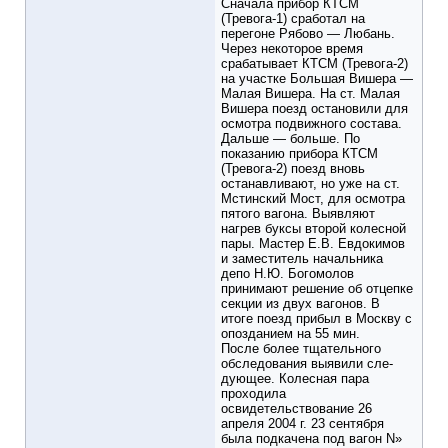
Сначала прибор КТСМ
(Тревога-1) сработал на
перегоне Рябово — Любань.
Через некоторое время
срабатывает КТСМ (Тревога-2)
на участке Большая Вишера —
Малая Вишера. На ст. Малая
Вишера поезд ос­тановили для
осмотра подвижного состава.
Дальше — больше. По
показанию прибора КТСМ
(Трево­га-2) поезд вновь
останавливают, но уже на ст.
Мстинский Мост, для осмотра
пятого вагона. Выявляют
нагрев буксы второй колесной
пары. Мастер Е.В. Евдокимов
и замести­тель начальника
депо Н.Ю. Богомолов
принимают решение об отцепке
секции из двух вагонов. В
итоге поезд прибыл в Москву с
опозданием на 55 мин.
После более тщательного
обследования выявили сле­
дующее. Колесная пара
проходила
освидетельствование 26
апреля 2004 г. 23 сентября
была подкачена под вагон N»