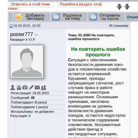
Ответить в этой теме
Перейти в раздел этой
темы
Опции
02.06.2015, 18:39
#
1
(
ссылка
)
poster777
Тема:
01-2005 Не повторять
ошибок прошлого
Кандидат в V.I.P.
Не повторять ошибок
прошлого
С
итуация с обеспечением
безопасности движения поез­
дов в локомотивном хозяйстве
остается напряженной.
Крушения, проезды
запрещающих сигналов, рост
случаев брака в работе
наводят на некоторые
Регистрация: 19.05.2015
размышления. Основ­ными
Сообщений:
48
причинами, негативно
Поблагодарил:
0
раз(а)
влияющими на уровень
Поблагодарили 1 раз(а)
безопас­ности движения
Фотоальбомы:
не добавлял
поездов, остаются недостатки
Репутация:
0
в техничес­ком содержании
локомотивов, безграмотные
действия бри­гад в
нестандартных ситуациях,