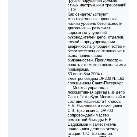
грубые нарушения должно­
стных инструкций и требований
ПТЭ.
Как свидетельствуют
многочисленные проверки,
низкий уровень безопасности
движения — результат
серьезных упущений
руководителей депо, отделов,
служб в предупреж­дении
аварийности, упрощенчество и
безответственное от­ношение к
исполнению своих
обязанностей. Проиллюстри­
ровать это можно несколькими
примерами.
30 сентября 2004 г.
электропоездом ЭР200 № 163
сооб­щением Санкт-Петербург
— Москва управляла
локомотив­ная бригада из депо
Санкт-Петербург-Московский в
составе машиниста I класса
Н.А. Николаева и помощника
С.В. Дрыгинкина. ЭР200
сопровождали мастер
ремонтной бригады Е В.
Евдокимов и заместитель
начальника депо по эксплу­
атации Н.Ю. Богомолов.