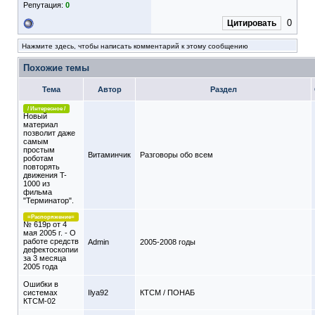
Репутация:
0
0
Цитировать
Нажмите здесь, чтобы написать комментарий к этому сообщению
Похожие темы
Тема
Автор
Раздел
/ Интересное /
Новый
материал
позволит даже
самым
простым
Витаминчик
Разговоры обо всем
роботам
повторять
движения T-
1000 из
фильма
"Терминатор".
=Распоряжение=
№ 619р от 4
мая 2005 г. - О
работе средств
Admin
2005-2008 годы
дефектоскопии
за 3 месяца
2005 года
Ошибки в
системах
Ilya92
КТСМ / ПОНАБ
КТСМ-02