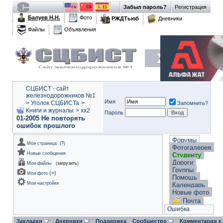
Забыл пароль?
Регистрация
Балуев Н.Н.
Фото
РЖДТьюб
Дневники
Файлы
Объявления
СЦБИСТ - сайт
железнодорожников №1
Имя
>
Уголок СЦБИСТа
>
Запомнить?
Книги и журналы
>
xx2
Пароль
01-2005 Не повторять
ошибок прошлого
Форумы
Моя страница
(
?
)
Фотогалерея
Новые сообщения
Студенту
Дороги
Мои файлы
(
загрузить
)
Группы
(
+
)
Мои фото
Помощь
Мои настройки
Календарь
Новые фото
Почта
Ошибка
Закладки
Дневники
Поддержка
Сообщество
Комментарии к