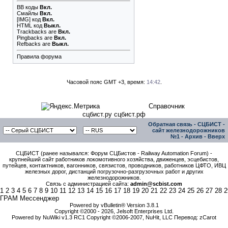
BB коды
Вкл.
Смайлы
Вкл.
[IMG]
код
Вкл.
HTML код
Выкл.
Trackbacks
are
Вкл.
Pingbacks
are
Вкл.
Refbacks
are
Выкл.
Правила форума
Часовой пояс GMT +3, время:
14:42
.
Справочник
сцбист.ру сцбист.рф
Обратная связь
-
СЦБИСТ -
сайт железнодорожников
№1
-
Архив
-
Вверх
СЦБИСТ (ранее назывался: Форум СЦБистов - Railway Automation Forum) -
крупнейший сайт работников локомотивного хозяйства, движенцев, эсцебистов,
путейцев, контактников, вагонников, связистов, проводников, работников ЦФТО, ИВЦ
железных дорог, дистанций погрузочно-разгрузочных работ и других
железнодорожников.
Связь с администрацией сайта:
admin@scbist.com
1
2
3
4
5
6
7
8
9
10
11
12
13
14
15
16
17
18
19
20
21
22
23
24
25
26
27
28
2
ГРАМ Мессенджер
Powered by vBulletin® Version 3.8.1
Copyright ©2000 - 2026, Jelsoft Enterprises Ltd.
Powered by NuWiki v1.3 RC1 Copyright ©2006-2007, NuHit, LLC Перевод: zCarot