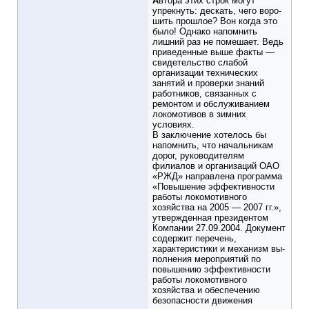
А
втора этих строк могут
упрекнуть: дескать, чего воро­
шить прошлое? Вон когда это
было! Однако напом­нить
лишний раз не помешает. Ведь
приведенные выше факты —
свидетельство слабой
организации технических
занятий и проверки знаний
работников, связанных с
ремон­том и обслуживанием
локомотивов в зимних
условиях.
В заключение хотелось бы
напомнить, что начальникам
дорог, руководителям
филиалов и организаций ОАО
«РЖД» направлена программа
«Повышение эффективно­сти
работы локомотивного
хозяйства на 2005 — 2007 гг.»,
утвержденная президентом
Компании 27.09.2004. Доку­мент
содержит перечень,
характеристики и механизм вы­
полнения мероприятий по
повышению эффективности
работы локомотивного
хозяйства и обеспечению
безопас­ности движения