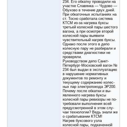
234. Его обкатку проводили на
участке Славянка — Чудово —
Обухово в течение двух дней.
При обкаточных испытаниях на
ст. Тосно сработала систе­ма
КТСМ из-за нагрева буксы
третьей колесной пары шестого
вагона, а при осмотре второй
колесной пары выявили
чувстви­тельный нагрев буксы.
Однако после этого в депо
колесную пару не разбирали и
средствами диагностики не
проверяли.
Руководством депо Санкт-
Петербург-Московский вагон №
234 был выдан в эксплуатацию
в нарушение норматив­ных
документов по ремонту и
текущему содержанию колес­
ных пар электропоезда ЭР200.
Почему после обкатки и вы­
явленного нагрева буксы
колесной пары ревизоры не по­
требовали выполнения всей
предусмотренной в этом слу­
чаи технологии? Ведь знали же
о срабатывании КТСМ!
Нагрев буксового узла
колесной пары, подкаченной