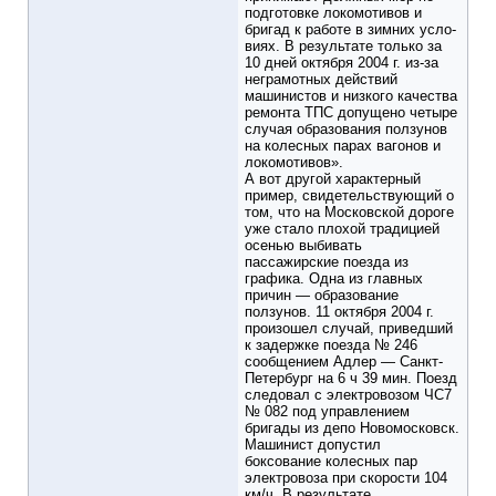
подготовке локомотивов и
бригад к работе в зимних усло­
виях. В результате только за
10 дней октября 2004 г. из-за
неграмотных действий
машинистов и низкого качества
ре­монта ТПС допущено четыре
случая образования ползунов
на колесных парах вагонов и
локомотивов».
А вот другой характерный
пример, свидетельствующий о
том, что на Московской дороге
уже стало плохой тради­цией
осенью выбивать
пассажирские поезда из
графика. Одна из главных
причин — образование
ползунов. 11 ок­тября 2004 г.
произошел случай, приведший
к задержке по­езда № 246
сообщением Адлер — Санкт-
Петербург на 6 ч 39 мин. Поезд
следовал с электровозом ЧС7
№ 082 под управлением
бригады из депо Новомосковск.
Машинист допустил
боксование колесных пар
электровоза при ско­рости 104
км/ч. В результате