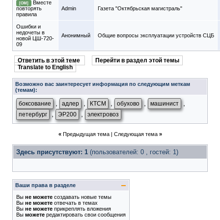
Вместе
[ОМ]
повторять
Admin
Газета "Октябрьская магистраль"
правила
Ошибки и
недочеты в
Анонимный
Общие вопросы эксплуатации устройств СЦБ
новой ЦШ-720-
09
Ответить в этой теме
Перейти в раздел этой темы
Translate to English
Возможно вас заинтересует информация по следующим меткам
(темам):
,
,
,
,
,
боксование
адлер
КТСМ
обухово
машинист
,
,
петербург
ЭР200
электровоз
«
Предыдущая тема
|
Следующая тема
»
Здесь присутствуют: 1
(пользователей: 0 , гостей: 1)
Ваши права в разделе
Вы
не можете
создавать новые темы
Вы
не можете
отвечать в темах
Вы
не можете
прикреплять вложения
Вы
можете
редактировать свои сообщения