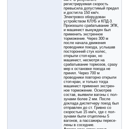
регистрируемая скорость
превысила допустимый предел
и достигла 150 км/ч.
Электровоз оборудован
устройством КЛУБ и КПД-3.
Произошло срабатывание ЭПК,
и машинист вынужден был
применить экстренное
торможение. Через 300 м
после начала движения
проводники поезда, услышав
посторон­ний стук колес,
открыли стоп-кран, но
машинист, несмот­ря на
срабатывание тормозов, сразу
мер к остановке по­езда не
принял. Через 700 м
проводники повторно откры­ли
стоп-кран, и только тогда
машинист применил экстрен­
ное торможение. Осмотрев
состав, выявили вагоны с пол­
зунами более 2 мм. После
доклада диспетчеру поезд был
отправлен до ст. Гривно со
скоростью 15 км/ч, где с пол­
зунами были отцеплены 5
вагонов, а пассажиры пересе­
лены в соседние.