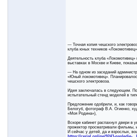
— Точная копия чешского электрово
клуба юных техников «Локомотивец»
Деятельность клуба «Локомотивец» 
выставках в Москве и Киеве, показы
— На одном из заседаний администр
«Юный локомотивец». Планировалось 
чешского электровоза.
Идея заключалась в следующем. По 
испытательный стенд моделей в типо
Предложение одобрили, и, как говор
Белогуб, фотограф В.А. Огиенко, ху
«Моя Родина»),
Вскоре кабинет распахнул двери в у
прожектор просматривали фильмы, и
И сейчас у детей, да и взрослых, в
https://cerial.online/9243-nasledie-...