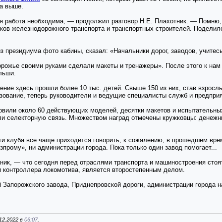
на выше.
оя работа необходима, — продолжил разговор Н.Е. Плахотник. — Помню,
в железнодорожного транспорта и транспортных строителей. Поделилс
з президиума фото кабины, сказал: «Начальники дорог, заводов, учитес
орожье своими руками сделали макеты и тренажеры». После этого к нам 
льши.
ение здесь прошли более 10 тыс. детей. Свыше 150 из них, став взрос
зование, теперь руководители и ведущие специалисты служб и предприя
товили около 60 действующих моделей, десятки макетов и испытательных
ли селекторную связь. Множеством наград отмечены кружковцы: денеж
ти клуба все чаще приходится говорить, к сожалению, в прошедшем вре
зпрому», ни администрации города. Пока только один завод помогает...
ик, — что сегодня перед отраслями транспорта и машиностроения стоят 
и контроллера локомотива, является второстепенным делом.
й Запорожского завода, Приднепровской дороги, администрации города н
12.2022 в
06:07
.