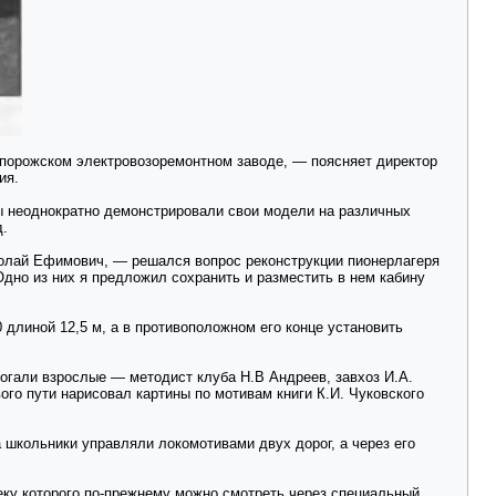
апорожском электровозоремонтном заводе, — поясняет директор
ия.
цы неоднократно демонстрировали свои модели на различных
д.
колай Ефимович, — решался вопрос реконструкции пионерлагеря
дно из них я предложил сохранить и разместить в нем кабину
линой 12,5 м, а в противоположном его конце установить
могали взрослые — методист клуба Н.В Андреев, завхоз И.А.
ого пути нарисовал картины по мотивам книги К.И. Чуковского
 школьники управляли локомотивами двух дорог, а через его
теку которого по-прежнему можно смотреть через специальный