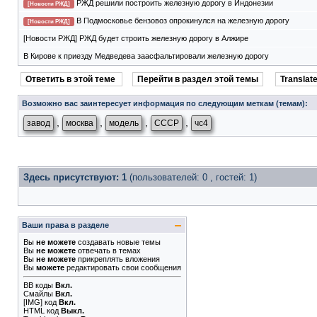
РЖД решили построить железную дорогу в Индонезии
[Новости РЖД]
В Подмосковье бензовоз опрокинулся на железную дорогу
[Новости РЖД]
[Новости РЖД] РЖД будет строить железную дорогу в Алжире
В Кирове к приезду Медведева заасфальтировали железную дорогу
Ответить в этой теме
Перейти в раздел этой темы
Translate
Возможно вас заинтересует информация по следующим меткам (темам):
,
,
,
,
завод
москва
модель
СССР
чс4
Здесь присутствуют: 1
(пользователей: 0 , гостей: 1)
Ваши права в разделе
Вы
не можете
создавать новые темы
Вы
не можете
отвечать в темах
Вы
не можете
прикреплять вложения
Вы
можете
редактировать свои сообщения
BB коды
Вкл.
Смайлы
Вкл.
[IMG]
код
Вкл.
HTML код
Выкл.