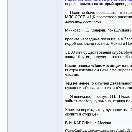
сервис, ссылка на который приведе
— Приятно было осознавать, что тв
МПС СССР и ЦК профсоюза работнико
железнодорожников.
Министр Н.С. Конарев, покашливая и
просите наглядные пособия, а в Зап
подобное. Были гости из Чехии и По
За 30 лет существования клуба обуч
завод. Другие, получив высшее обра
Воспитанники «
Локомотивца
» изго
инструментальном цехе смонтирова
часами.
Тем не менее, о кипучей деятельнос
нужен ни «Укрзализныци» и «Укрзали
— Я понимаю, — сетует Н.Е. Плахотн
займет место у кульмана, станка ил
Хочется верить, что у руководителе
окупится сторицей.
В.И. КАРЯНИН, г. Москва
Последний раз редактировалось Admin; 21.