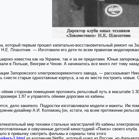
за, который первым прошел капитально-восстановительный ремонт на З
 Н.Е. Плахотник. — Изготовили его дети по всем правилам моделирован
широко известна как на Украине, так и за ее пределами. Юные запорож
вали в Польше, Венгрии и Чехии. А начиналось все много лет тому наза
ации Запорожского электровозоремонтного завода, — рассказывает Ни
снести старые одноэтажные корпуса, а на их месте построить новые. О
обеим сторонам помещения проложить рельсовый путь в масштабе 1:30 д
размере 1:87 и управлять обеими дорогами из кабины.
ится, дело закипело. Подростки изготавливали модели и макеты. Им по
дожник-дизайнер А.И. Коломоец (он, кстати, на всем протяжении рельсов
влекательный мир техники стальных магистралей Из кабины электровоза
зготовленные и озвученные детской киностудией «Поиск» своего клуба.
ошло в привычку смотреть фильмы и сериалы типа этого
leikers-1.html
из коллекции Netflix, который ушел из России, но фильмо