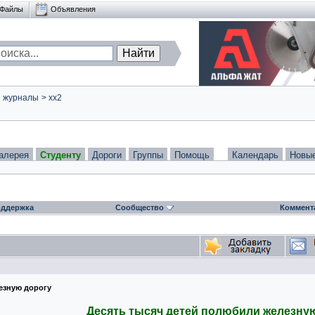
Файлы
Объявления
и журналы
>
xx2
алерея
Студенту
Дороги
Группы
Помощь
Календарь
Новы
ддержка
Сообщество
Коммент
езную дорогу
Десять тысяч детей полюбили железну