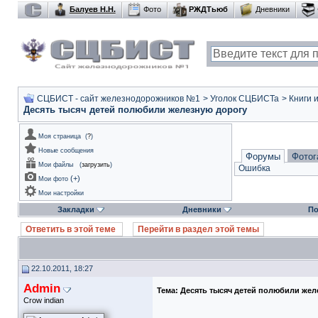
Балуев Н.Н.
Фото
РЖДТьюб
Дневники
СЦБИСТ - сайт железнодорожников №1
>
Уголок СЦБИСТа
>
Книги 
Десять тысяч детей полюбили железную дорогу
Моя страница
(
?
)
Новые сообщения
Форумы
Фотог
Мои файлы
(
загрузить
)
Ошибка
(
+
)
Мои фото
Мои настройки
Закладки
Дневники
По
Ответить в этой теме
Перейти в раздел этой темы
22.10.2011, 18:27
Admin
Тема:
Десять тысяч детей полюбили жел
Crow indian