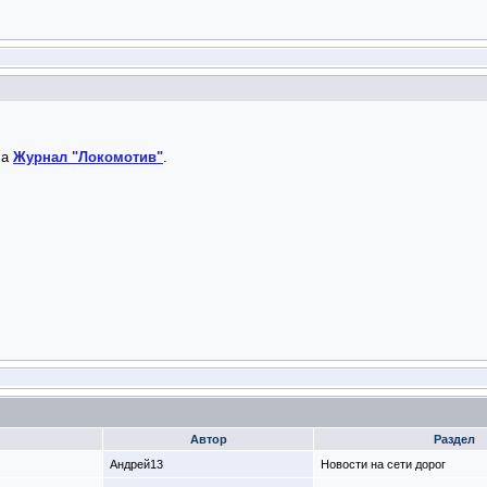
ла
Журнал "Локомотив"
.
Автор
Раздел
Андрей13
Новости на сети дорог