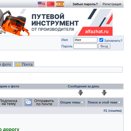
Забыл пароль?
Регистрация
Имя
Запомнить?
Пароль
е фото
Почта
арии к фото
Сообщения за день
Опции темы
Поиск в этой теме
#
1
(
ссылка
)
ю дорогу