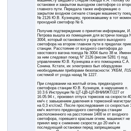
машинисту шедшего следом поезда К.А. Попову об
остановке и закрытом выходном светофоре со втор
главного пути. Передала также информацию о
закрытом входном сигнале станции машинисту поез
№ 2126 Ю.В. Кузнецову, проезжавшему в тот момен
проходной светофор № 6.
Получив подтверждение о принятии информации, И.
Петрова вышла иэ помещения для встречи поезда
3004, который остановился у красного выходного
светофора на втором главном пути в пределах при
станции. Расстояние от входного светофора до
хвостового вагона поезда № 3004 было 38 м. Именн
за ним следовал поезд N° 2126 (весом 5281 т) под
управлением Ю.В. Кузнецова и его помощника С.А.
Сонина. Кстати, их электровоз был оборудован
необходимыми приборами безопасности: УКБМ, Л15
системой от ухода назад № 1227.
При следовании на желтый огонь предвходного
светофора станции Ю.В. Кузнецов, в нарушение п.
10.3.6 Инструкции № ЦТ-ЦВ-ЦЛ-ВНИИЖТ/227 от
16.05.94 г., произвел отпуск тормозов на скорости 4
км/ч с завышением давления в тормозной магистра
на 0,3 кгс/см2. После проследования со скоростью 
км/ч желтого предвходного светофора станции
расположенного на расстоянии 1400 м от входного
светофора, горевшего красным огнем, машинист не
принял мер к снижению скорости до 20 км/ч и
последующей остановки перед запрещающим