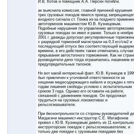
И.В. Котов и помощник А.А. Персин погибли.
ак выяснила комиссия, главной причиной крушения
трех грузовых поездов явился проезд запрещающе
входного сигнала ст. Гонжа из-за позднего примене
автотормозов машинистом Ю.В. Кузнецовым.
Подобные нарушения по управлению автотормозами
грузовых поездах он имел и ранее. Только в ноябре
2001 г. дважды допускал регулировочные торможен
с разрядкой тормозной магистрали на 0,3 кгс/см2 и
последующий отпуск без соответствующей выдерж
времени, в его действиях также отмечались случаи
прерывания автостопного торможения. Как ни стран
руководители депо тогда ограничились лишением е
предупредительных талонов.
Но вот какой интересный факт. Ю.В. Кузнецов в 1999
был привлечен к уголовной ответственности за
хищение медесодержащего кабеля и осужден к пят
годам лишения свободы условно с испытательным
сроком 3 года. Однако его оставили на работе,
связанной с движением поездов. Он продолжал
трудиться на грузовых локомотивах и
рельсосмазывателе.
При бесконтрольности со стороны руководителей д
Магдагачи машинист-инструктор С.Е. Матафонов
провел с Ю.В. Кузнецовым девять из 11 контрольно
инструкторских поездок с рельсосмазывателем, и
только две поездки с грузовыми поездами без