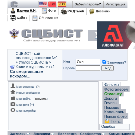
Забыл пароль?
Регистрация
Балуев Н.Н.
Фото
РЖДТьюб
Дневники
Файлы
Объявления
СЦБИСТ - сайт
железнодорожников №1
Имя
>
Уголок СЦБИСТа
>
Запомнить?
Книги и журналы
>
xx2
Пароль
Со смертельным
исходом...
Форумы
Моя страница
(
?
)
Фотогалерея
Новые сообщения
Студенту
Дороги
Мои файлы
(
загрузить
)
Группы
(
+
)
Мои фото
Помощь
Мои настройки
Календарь
Новые фото
Почта
Ошибка
Закладки
Дневники
Поддержка
Сообщество
Комментарии к