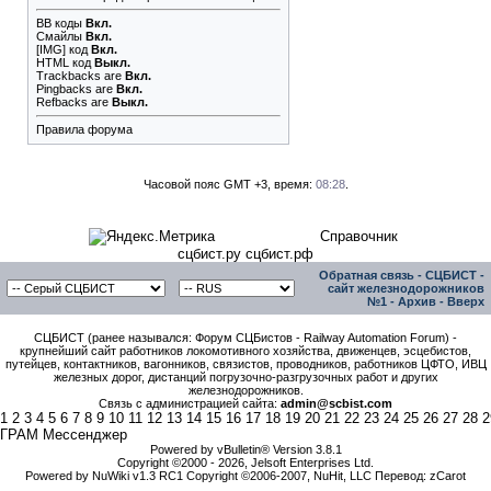
BB коды
Вкл.
Смайлы
Вкл.
[IMG]
код
Вкл.
HTML код
Выкл.
Trackbacks
are
Вкл.
Pingbacks
are
Вкл.
Refbacks
are
Выкл.
Правила форума
Часовой пояс GMT +3, время:
08:28
.
Справочник
сцбист.ру сцбист.рф
Обратная связь
-
СЦБИСТ -
сайт железнодорожников
№1
-
Архив
-
Вверх
СЦБИСТ (ранее назывался: Форум СЦБистов - Railway Automation Forum) -
крупнейший сайт работников локомотивного хозяйства, движенцев, эсцебистов,
путейцев, контактников, вагонников, связистов, проводников, работников ЦФТО, ИВЦ
железных дорог, дистанций погрузочно-разгрузочных работ и других
железнодорожников.
Связь с администрацией сайта:
admin@scbist.com
1
2
3
4
5
6
7
8
9
10
11
12
13
14
15
16
17
18
19
20
21
22
23
24
25
26
27
28
2
ГРАМ Мессенджер
Powered by vBulletin® Version 3.8.1
Copyright ©2000 - 2026, Jelsoft Enterprises Ltd.
Powered by NuWiki v1.3 RC1 Copyright ©2006-2007, NuHit, LLC Перевод: zCarot