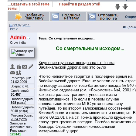
Ответить в этой теме
Перейти в раздел этой
темы
Опции
23.07.2011,
#
1
(
ссы
19:12
Admin
Тема:
Со смертельным исходом...
Crow indian
Со смертельным исходом...
Крушение грузовых поездов на ст. Гонжа
Забайкальской дороги: как это было
Что-то непонятное творится в последнее время на
Регистрация:
Забайкальской дороге. Еще не успели остыть страс
21.02.2009
по поводу аварии почтово-багажного поезда № 940 
Возраст: 41
Читинском отделении (см. «Локомотив» №4, 2001 г.)
Сообщений:
как разыгралась трагедия, унесшая жизни
30,457
локомотивщиков. Но если в первом случае
Поблагодарил:
398
раз(а)
специальная комиссия МПС установила вину
Поблагодарили
путейцев, то во втором заложниками собственной
6048 раз(а)
безалаберности оказались машинист и помощник. В
Фотоальбомы:
итоге 09.12.01 г. на ст. Гонжа произошло крушение
2624 фото
сразу трех грузовых поездов. Погибла локомотивна
Записей в
бригада. Отрасли нанесен колоссальный
дневнике:
905
Репутация:
материальный ущерб.
126141