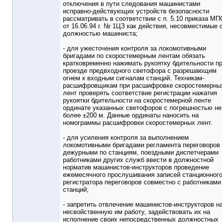
отключения в пути следования машинистами
исправно-действующих устройств безопасности
рассматривать в соответствии с п. 5.10 приказа МП
от 16.06.94 г. № 1ЦЗ как действия, несовместимые 
должностью машиниста;
- для ужесточения контроля за локомотивными
бригадами по скоростемерным лентам обязать
кратковременно нажимать рукоятку бдительности п
проезде предвходного светофора с разрешающим
огнем к входным сигналам станций. Техникам-
расшифровщикам при расшифровке скоростемерны
лент проверять соответствие регистрации нажатия
рукоятки бдительности на скоростемерной ленте
ординате указанных светофоров с погрешностью не
более ±200 м. Данные ординаты наносить на
номограммы расшифровки скоростемерных лент.
- для усиления контроля за выполнением
локомотивными бригадами регламента переговоров
дежурными по станциям, поездными диспетчерами
работниками других служб ввести в должностной
норматив машинистов-инструкторов проведение
ежемесячного прослушивания записей станционног
регистратора переговоров совместно с работниками
станций;
- запретить отвлечение машинистов-инструкторов н
несвойственную им работу, задействовать их на
исполнение своих непосредственных должностных