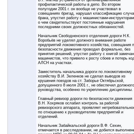
профилактической работы в депо. Во втором
полугодии 2001 г. он вообще не участвовал в
совещаниях бригад, нарушал классификацию случ
брака, упустил работу с машинистами-инструкторам
о чем свидетельствуют постоянные нарушения
последними своих должностных обязанностей.
Начальник Свободненского отделения дороги Н.К.
Воробьёв не уделял должного внимания работе
предприятий локомотивного хозяйства, совещания 
безопасности движения проводил формально, без
принятия решений, упустил работу с книгой замеча
машинистов, что привело к росту сбоев и потерь ко
АЛСН на участках.
Заместитель начальника дороги по локомотивному
хозяйству В.И. Зеленков не сделал выводов из
крушения поездов на ст. Заборье Октябрьской,
допущенного 8 июля 2001 г., не обеспечил должног
руководства, особенно по укреплению дисциплины.
Главный ревизор дороги по безопасности движения
В.Н. Хохряков ослабил контроль за работой
ревизорского аппарата, проявляет нетребовательно
по отношению к руководителям предприятий и
отделений.
Начальник Забайкальской дороги В.Ф. Сехин,
отмечается в расследовании, не добился выполнен