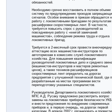
обязанностей.
Необходимо срочно восстановить в полном объеме
систему по предупреждению проездов запрещающи
сигналов. Особое внимание в приказе обращается н
работу с локомотивными бригадами по результатам
расшифровки скоростемерных лент. В частности,
требуется повысить спрос с руководителей за
повседневную работу с «книгой замечаний
машинистов», соблюдение режима труда и отдыха
локомотивных бригад.
Требуется в 2-месячный срок провести внеочередн
аттестацию всех машинистов-инструкторов по
автотормозам в комиссиях служб локомотивного
хозяйства. Для повышения квалификации
руководителей локомотивных депо и среднего звен
(машинистов-инструкторов и мастеров ремонтных
цехов), а также техников-расшифровщиков
скоростемерных лент определить на дорогах
предприятия с улучшенной технической базой, где 
разработанным на местах программам вести
переподготовку указанных специалистов.
Руководителю Департамента локомотивного хозяйс
МПС А.Д. Русаку предложено рассмотреть вопрос
замены на локомотивах приборов безопасности УК
и внести предложения по внедрению современных
приборов и, в первую очередь, на дорогах первой
категории. В апреле 2002 г. организовать и провести