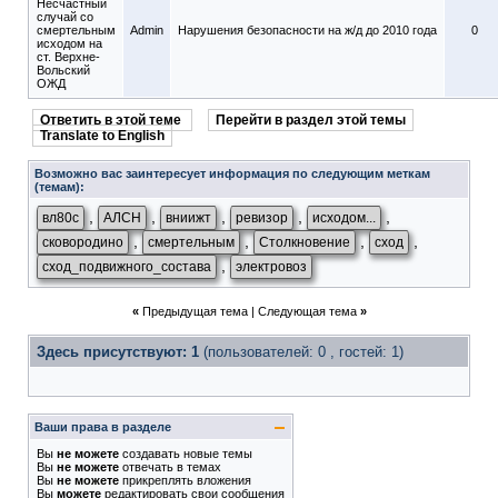
Несчастный
случай со
смертельным
Admin
Нарушения безопасности на ж/д до 2010 года
0
исходом на
ст. Верхне-
Вольский
ОЖД
Ответить в этой теме
Перейти в раздел этой темы
Translate to English
Возможно вас заинтересует информация по следующим меткам
(темам):
,
,
,
,
,
вл80с
АЛСН
вниижт
ревизор
исходом...
,
,
,
,
сковородино
смертельным
Столкновение
сход
,
сход_подвижного_состава
электровоз
«
Предыдущая тема
|
Следующая тема
»
Здесь присутствуют: 1
(пользователей: 0 , гостей: 1)
Ваши права в разделе
Вы
не можете
создавать новые темы
Вы
не можете
отвечать в темах
Вы
не можете
прикреплять вложения
Вы
можете
редактировать свои сообщения