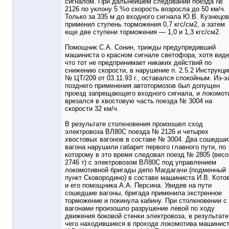
сигналом. При дальнейшем следовании поезда №
2126 по уклону 5 %о скорость возросла до 50 км/ч.
Только за 335 м до входного сигнала Ю.В. Кузнецов
применил ступень торможения 0,7 кгс/см2, а затем
еще две ступени торможения — 1,0 и 1,3 кгс/см2.
Помощник С.А. Сонин, трижды предупредивший
машиниста о красном сигнале светофора, хотя виде
что тот не предпринимает никаких действий по
снижению скорости, в нарушение п. 2.5.2 Инструкци
№ ЦТ/209 от 03.11.93 г., оставался спокойным. Иэ-э
позднего применения автотормозов был допущен
проезд запрещающего входного сигнала, и локомот
врезался в хвостовую часть поезда № 3004 на
скорости 32 км/ч.
В результате столкновения произошел сход
электровоза ВЛ80С поезда № 2126 и четырех
хвостовых вагонов в составе № 3004. Два сошедши
вагона нарушили габарит первого главного пути, по
которому в это время следовал поезд № 2805 (вес
2746 т) с электровозом ВЛ80С под управлением
локомотивной бригады депо Магдагачи (подменный
пункт Сковородино) в составе машиниста И.В. Кото
и его помощника А.А. Персина. Увидев на пути
сошедшие вагоны, бригада применила экстренное
торможение и покинула кабину. При столкновении с
вагонами произошло разрушение левой по ходу
движения боковой стенки электровоза, в результате
чего находившиеся в проходе локомотива машинис