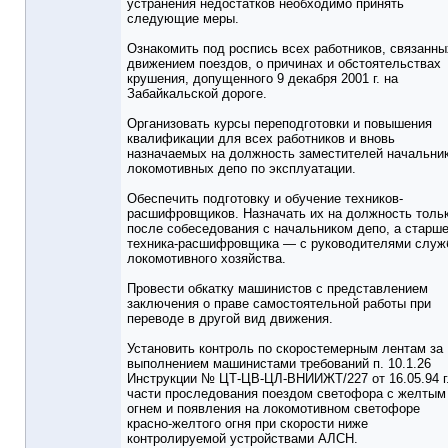
устранения недостатков необходимо принять
следующие меры.
Ознакомить под роспись всех работников, связанны
движением поездов, о причинах и обстоятельствах
крушения, допущенного 9 декабря 2001 г. на
Забайкальской дороге.
Организовать курсы переподготовки и повышения
квалификации для всех работников и вновь
назначаемых на должность заместителей начальни
локомотивных депо по эксплуатации.
Обеспечить подготовку и обучение техников-
расшифровщиков. Назначать их на должность толь
после собеседования с начальником депо, а старше
техника-расшифровщика — с руководителями служ
локомотивного хозяйства.
Провести обкатку машинистов с представлением
заключения о праве самостоятельной работы при
переводе в другой вид движения.
Установить контроль по скоростемерным лентам за
выполнением машинистами требований п. 10.1.26
Инструкции № ЦТ-ЦВ-ЦЛ-ВНИИЖТ/227 от 16.05.94 г.
части проследования поездом светофора с желтым
огнем и появления на локомотивном светофоре
красно-желтого огня при скорости ниже
контролируемой устройствами АЛСН.