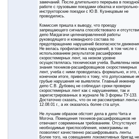
замечаний. После длительного перерыва в поездно
работе с грузовыми поездами обкатка и контрольно-
инструкторские поездки с Ю.В. Кузнецовым не
проводились.
Комиссия пришла к выводу, что проезду
запрещающего сигнала способствовало и отсутстви
депо Магдагачи целенаправленной работы
руководящего и командного состава по
предотвращению нарушений безопасности движени
Не велась профилактика нарушений, в том числе с
использованием результатов расшифровки
скоростемерных лент, на низком уровне
осуществлялась техническая учеба. Выявлены низ
знания техников-расшифровщиков скоростемерных
лент, учеба с ними проводилась формально, и это, 
конечном итоге, привело к тому, что допускаемые и
грубые нарушения не выявляли. Главный инженер
депо С.В. Дубовец не соблюдал сроки проверки
скоростемерных лент как с нарушениями, так и
зарегистрированных в журнале № 3 формы ТУ-133.
Достаточно сказать, что он не рассматривал ленты 
12.08.01 г., а их оказалось более ста штук.
Не лучшим образом обстоят дела в депо Чита и
Могоча. Помещения техников-расшифровщиков не
отвечают современным требованиям. Отсутствуют
необходимые приспособления, номограммы не
позволяют качественно расшифровывать ленты.
Более того, на совещаниях локомотивных бригад не