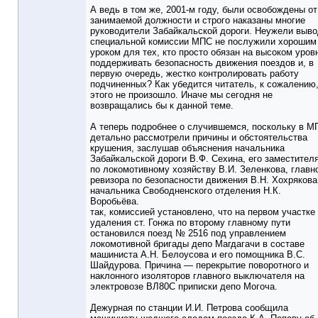
А ведь в том же, 2001-м году, были освобождены от
занимаемой должности и строго наказаны многие
руководители Забайкальской дороги. Неужели выв
специальной комиссии МПС не послужили хорошим
уроком для тех, кто просто обязан на высоком уров
поддерживать безопасность движения поездов и, в
первую очередь, жестко контролировать работу
подчиненных? Как убедится читатель, к сожалению
этого не произошло. Иначе мы сегодня не
возвращались бы к данной теме.
А теперь подробнее о случившемся, поскольку в М
детально рассмотрели причины и обстоятельства
крушения, заслушав объяснения начальника
Забайкальской дороги В.Ф. Сехина, его заместител
по локомотивному хозяйству В.И. Зеленкова, главн
ревизора по безопасности движения В.Н. Хохрякова
начальника Свободненского отделения Н.К.
Воробьёва.
так, комиссией установлено, что на первом участке
удаления ст. Гонжа по второму главному пути
остановился поезд № 2516 под управлением
локомотивной бригады депо Магдагачи в составе
машиниста А.Н. Белоусова и его помощника B.C.
Шайдурова. Причина — перекрытие поворотного и
наклонного изоляторов главного выключателя на
электровозе ВЛ80С приписки депо Могоча.
Дежурная по станции И.И. Петрова сообщила