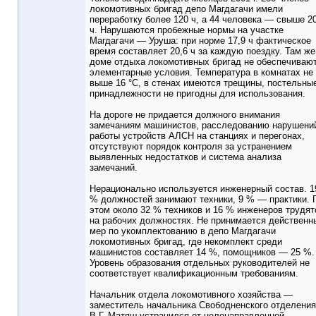
локомотивных бригад депо Магдагачи имели
переработку более 120 ч, а 44 человека — свыше 2
ч. Нарушаются пробежные нормы на участке
Магдагачи — Уруша: при норме 17,9 ч фактическое
время составляет 20,6 ч за каждую поездку. Там же
доме отдыха локомотивных бригад не обеспечиваю
элементарные условия. Температура в комнатах не
выше 16 °С, в стенах имеются трещины, постельны
принадлежности не пригодны для использования.
На дороге не придается должного внимания
замечаниям машинистов, расследованию нарушени
работы устройств АЛСН на станциях и перегонах,
отсутствуют порядок контроля за устранением
выявленных недостатков и система анализа
замечаний.
Нерационально используется инженерный состав. 1
% должностей занимают техники, 9 % — практики. 
этом около 32 % техников и 16 % инженеров трудят
на рабочих должностях. Не принимается действенн
мер по укомплектованию в депо Магдагачи
локомотивных бригад, где некомплект среди
машинистов составляет 14 %, помощников — 25 %.
Уровень образования отдельных руководителей не
соответствует квалификационным требованиям.
Начальник отдела локомотивного хозяйства —
заместитель начальника Свободненского отделения
В.Г. Матяш устранился от целенаправленной