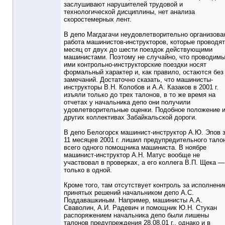
заслушивают нарушителей трудовой и
технологической дисциплины, нет анализа
скоростемерных лент.
В депо Магдагачи неудовлетворительно организова
работа машинистов-инструкторов, которые проводят
месяц от двух до шести поездок действующими
машинистами. Поэтому не случайно, что проводим
ими контрольно-инструкторские поездки носят
формальный характер и, как правило, остаются без
замечаний. Достаточно сказать, что машинисты-
инструкторы В.Н. Колобов и А.А. Казаков в 2001 г.
изъяли только до трех талонов, в то же время на
отчетах у начальника депо они получили
удовлетворительные оценки. Подобное положение и
других коллективах Забайкальской дороги.
В депо Белогорск машинист-инструктор А.Ю. Эпов 
11 месяцев 2001 г. лишил предупредительного тало
всего одного помощника машиниста. В ноябре
машинист-инструктор А.Н. Матус вообще не
участвовал в проверках, а его коллега В.П. Щека —
только в одной.
Кроме того, там отсутствует контроль за исполнени
принятых решений начальником депо А.С.
Поддавашкиным. Например, машинисты А.А.
Сваволин, А.И. Радевич и помощник Ю.Н. Стукан
распоряжением начальника депо были лишены
талонов предупреждения 28.08.01 г., однако и в