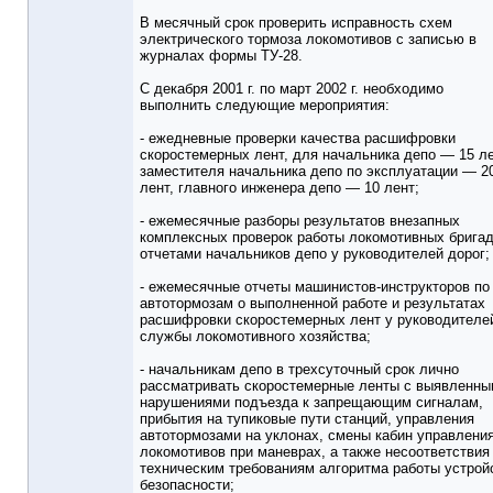
В месячный срок проверить исправность схем
электрического тормоза локомотивов с записью в
журналах формы ТУ-28.
С декабря 2001 г. по март 2002 г. необходимо
выполнить следующие мероприятия:
- ежедневные проверки качества расшифровки
скоростемерных лент, для начальника депо — 15 ле
заместителя начальника депо по эксплуатации — 2
лент, главного инженера депо — 10 лент;
- ежемесячные разборы результатов внезапных
комплексных проверок работы локомотивных бригад
отчетами начальников депо у руководителей дорог;
- ежемесячные отчеты машинистов-инструкторов по
автотормозам о выполненной работе и результатах
расшифровки скоростемерных лент у руководителе
службы локомотивного хозяйства;
- начальникам депо в трехсуточный срок лично
рассматривать скоростемерные ленты с выявленн
нарушениями подъезда к запрещающим сигналам,
прибытия на тупиковые пути станций, управления
автотормозами на уклонах, смены кабин управлени
локомотивов при маневрах, а также несоответствия
техническим требованиям алгоритма работы устрой
безопасности;