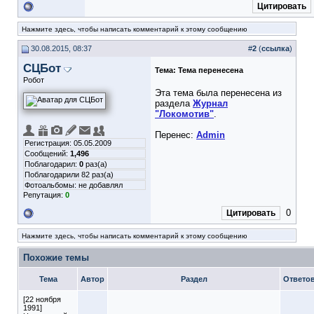
Цитировать
Нажмите здесь, чтобы написать комментарий к этому сообщению
30.08.2015, 08:37
#
2
(
ссылка
)
СЦБот
Тема:
Тема перенесена
Робот
Эта тема была перенесена из
раздела
Журнал
"Локомотив"
.
Перенес:
Admin
Регистрация: 05.05.2009
Сообщений:
1,496
Поблагодарил:
0
раз(а)
Поблагодарили 82 раз(а)
Фотоальбомы:
не добавлял
Репутация:
0
0
Цитировать
Нажмите здесь, чтобы написать комментарий к этому сообщению
Похожие темы
Тема
Автор
Раздел
Ответо
[22 ноября
1991]