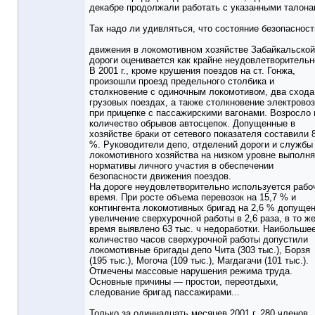
декабре продолжали работать с указанными талона
Так надо ли удивляться, что состояние безопасност
движения в локомотивном хозяйстве Забайкальской
дороги оценивается как крайне неудовлетворительн
В 2001 г., кроме крушения поездов на ст. Гонжа,
произошли проезд предельного столбика и
столкновение с одиночным локомотивом, два схода
грузовых поездах, а также столкновение электрово
при прицепке с пассажирскими вагонами. Возросло 
количество обрывов автосцепок. Допущенные в
хозяйстве браки от сетевого показателя составили 
%. Руководители депо, отделений дороги и службы
локомотивного хозяйства на низком уровне выполн
нормативы личного участия в обеспечении
безопасности движения поездов.
На дороге неудовлетворительно используется рабо
время. При росте объема перевозок на 15,7 % и
контингента локомотивных бригад на 2,6 % допуще
увеличение сверхурочной работы в 2,6 раза, в то ж
время выявлено 63 тыс. ч недоработки. Наибольше
количество часов сверхурочной работы допустили
локомотивные бригады депо Чита (303 тыс.), Борзя
(195 тыс.), Могоча (109 тыс.), Магдагачи (101 тыс.).
Отмечены массовые нарушения режима труда.
Основные причины — простои, переотдыхи,
следование бригад пассажирами...
Только за одиннадцать месяцев 2001 г. 280 членов