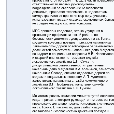
приказа МПС от 08.01.94 г. № 1Ц в части повышени
ответственности первых руководителей
подразделений за обеспечение безопасности
движения, проявляет терпимость к недостаткам,
самоустранился от принятия мер по улучшению
использования труда и отдыха локомотивных брига
не создал жесткую систему контроля.
МПС приняло к сведению, что за упущения в
организации профилактической работы по
безопасности движения, допущенное на ст. Гонжа
крушение грузовых поездов, приказом начальника
Забайкальской дороги освобождены от занимаемых
должностей заместитель начальника депо Магдага
по кадрам и социальным вопросам Н.В. Невенгловс
и старший инспектор по тормозам службы
локомотивного хозяйства Е.Н. Стусь. К
дисциплинарной ответственности привлечены
начальник депо Магдагачи В А Колмыков, заместит
начальника Свободненского отделения дороги по
кадрам и социальным вопросам А.П. Адаменко,
заместитель начальника службы локомотивного
хозяйства В.Г. Перфильев, начальник службы
локомотивного хозяйства К.Н. Гунбин.
Мо итогам работы комиссии министр путей сообщен
издал приказ, в котором руководителям всех рангов
предложено детально проанализировать случивше
на ст. Гонжа. В частности, для стабилизации
обстановки с безопасностью движения поездов и