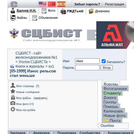
Забыл пароль?
Регистрация
Балуев Н.Н.
Фото
РЖДТьюб
Дневники
Файлы
Объявления
СЦБИСТ - сайт
железнодорожников №1
Имя
>
Уголок СЦБИСТа
>
Запомнить?
Книги и журналы
>
xx1
Пароль
[05-1999] Износ рельсов
стал меньше
Форумы
Моя страница
(
?
)
Фотогалерея
Новые сообщения
Студенту
Дороги
Мои файлы
(
загрузить
)
Группы
(
+
)
Мои фото
Помощь
Мои настройки
Календарь
Новые фото
Почта
Ошибка
Закладки
Дневники
Поддержка
Сообщество
Комментарии к