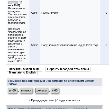
[12
[Гудок]
мая 2011]
Независимое
вращение.
Admin
Газета "Гудок"
0
Учёные смогли
снизить износ
рельсов и
гребней колёс
[1999 год]
Чрезвычайное
положение с
обеспечением
безопасности
движения в
Admin
Нарушения безопасности на ж/д до 2010 года
0
связи с
повышением
температуры
воздуха выше
30°С, рельсов
выше 50°С
Ответить в этой теме
Перейти в раздел этой темы
Translate to English
Возможно вас заинтересует информация по следующим меткам
(темам):
,
,
,
вл60
вниижт
рельсы
vl60
«
Предыдущая тема
|
Следующая тема
»