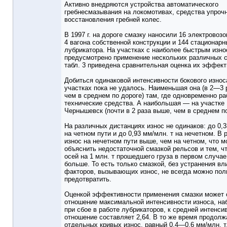
Активно внедряются устройства автоматического
гребнесмазывания на локомотивах, средства упроч
восстановления гребней колес.
В 1997 г. на дороге смазку наносили 16 электровозо
4 вагона собственной конструкции и 144 стационарн
лубрикатора. На участках с наиболее быстрым изн
предусмотрено применение нескольких различных с
табл. 3 приведена сравнительная оценка их эффект
Добиться одинаковой интенсивности бокового износ
участках пока не удалось. Наименьшая она (в 2—3 
чем в среднем по дороге) там, где одновременно р
технические средства. А наибольшая — на участк
Чернышевск (почти в 2 раза выше, чем в среднем по
На различных дистанциях износ не одинаков: до 0,3
на четном пути и до 0,93 мм/млн. т на нечетном. В 
износ на нечетном пути выше, чем на четном, что 
объяснить недостаточной смазкой рельсов и тем, ч
осей на 1 млн. т прошедшего груза в первом случае
больше. То есть только смазкой, без устранения вл
факторов, вызывающих износ, не всегда можно пол
предотвратить.
Оценкой эффективности применения смазки может
отношение максимальной интенсивности износа, н
при сбое в работе лубрикаторов, к средней интенси
отношение составляет 2,64. В то же время продол
отдельных кривых износ, равный 0,4—0,6 мм/млн. т, 