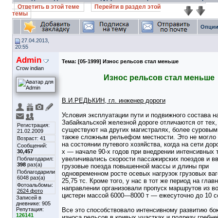
Ответить в этой теме
Перейти в раздел этой
темы
Опции
27.04.2013,
20:55
Admin
Тема:
[05-1999] Износ рельсов стал меньше
Crow indian
Износ рельсов стал меньше
В.И.РЕДЬКИН, гл. инженер дороги
Условия эксплуатации пути и подвижного состава н
Забайкальской железной дороге отличаются от тех,
Регистрация:
существуют на других магистралях, более суровым
21.02.2009
также сложным рельефом местности. Это не могло 
Возраст: 41
на состоянии путевого хозяйства, когда на сети доро
Сообщений:
х — начале 90-х годов при внедрении интенсивных 
30,457
увеличивались скорости пассажирских поездов и в
Поблагодарил:
398
раз(а)
грузовые поезда повышенной массы и длины при
Поблагодарили
одновременном росте осевых нагрузок грузовых ваг
6048 раз(а)
25,75 тс. Кроме того, у нас в тот же период на глав
Фотоальбомы:
направлении организовали пропуск маршрутов из в
2624 фото
цистерн массой 6000—8000 т — ежесуточно до 10 с
Записей в
дневнике:
905
Репутация:
Все это способствовало интенсивному развитию бо
126141
износа рельсов в кривых участках и подрезу гребне