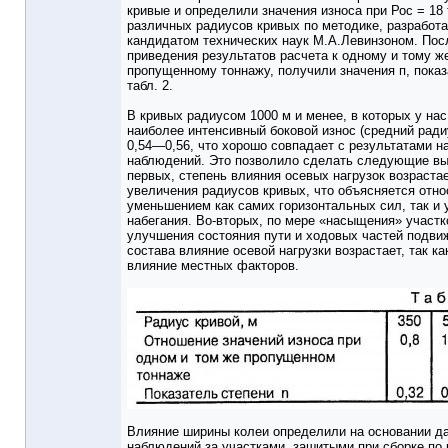
кривые и определили значения износа при Рос = 18 
различных радиусов кривых по методике, разработ
кандидатом технических наук М.А.Левинзоном. Пос
приведения результатов расчета к одному и тому ж
пропущенному тоннажу, получили значения п, пока
табл. 2.
В кривых радиусом 1000 м и менее, в которых у на
наиболее интенсивный боковой износ (средний радиу
0,54—0,56, что хорошо совпадает с результатами н
наблюдений. Это позволило сделать следующие вы
первых, степень влияния осевых нагрузок возраста
увеличения радиусов кривых, что объясняется отн
уменьшением как самих горизонтальных сил, так и 
набегания. Во-вторых, по мере «насыщения» участк
улучшения состояния пути и ходовых частей подви
состава влияние осевой нагрузки возрастает, так ка
влияние местных факторов.
Влияние ширины колеи определили на основании д
наблюдений за участками, зашитыми при сборке по