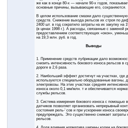
же как в конце 80-х — начале 90-х годов, показывает
основные причины, вызывающие его, сохраняются.
В целом использование смазки дало существенну
средств. Снижение выхода рельсов их строя по деф
2400 шт. в год сократило затраты на их закупку на 1
(в ценах 1998 г.). А расходы, связанные с заменой 
предоставлением соответствующих «окон», умень
на 19,3 млн. руб. в год.
Выводы
1. Применение средств лубрикации дало возможност
снизить интенсивность бокового износа рельсов в 
дороге в 2,6 раза.
2. Наибольший эффект достигнут на участках, где 
используются специально оборудованные вагоны, д
электровозы. На этих участках средняя интенсивно
износа около 0,1 мм/млн. т и обеспечивается норма
службы рельсов.
3. Система измерения бокового износа с помощью 
датчиков позволяет организовать непрерывный кон
состояния рель-' сов и при ускорении износа своев
предупреждать. Это существенно снижает затраты 
рельсов.
4. Доля влияния норматива ширины колеи на боково