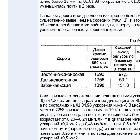
износ более 15 мм, на 01.01.98 по сравнению с 01.0
уменьшилась почти в 2 раза.
На нашей дороге выход рельсов из строя по боково
существенно выше, чем на соседних (табл. 1), и эт
объяснить особенностями работы пути, в первую оч
уровнем непогашенных ускорений в кривых.
Доля кривых с отрицательными непогашенными уск
-0,6 м/с2 составляет на различных дистанциях от 4
а по состоянию на 01.04.98 ускорения ниже -0,3 м/
место в 2258 кривых. По данным за 1997 г., на четно
идут грузовые поезда на восток, интенсивность бок
возрастает от 0,20—0,24 мм/млн. т в диапазоне не
ускорений ±0,3 м/с2 до 0,46 мм/млн. т при -0,5 м/с2
нечетном пути (порожние поезда) интенсивность изн
превышает 0,26 мм/млн. т во всем диапазоне непо
ускорений ±0,5 м/с2.