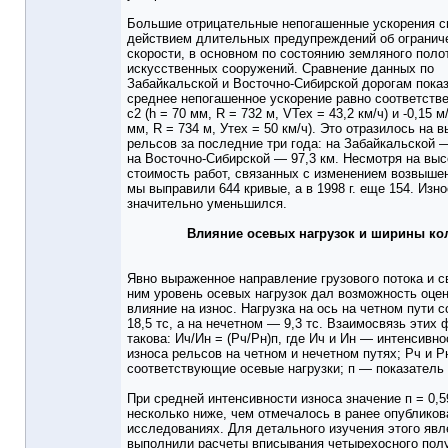
Большие отрицательные непогашенные ускорения с
действием длительных предупреждений об огранич
скорости, в основном по состоянию земляного поло
искусственных сооружений. Сравнение данных по
Забайкальской и Восточно-Сибирской дорогам показ
среднее непогашенное ускорение равно соответствен
с2 (h = 70 мм, R = 732 м, VTex = 43,2 км/ч) и -0,15 м
мм, R = 734 м, Утех = 50 км/ч). Это отразилось на 
рельсов за последние три года: на Забайкальской —
на Восточно-Сибирской — 97,3 км. Несмотря на вы
стоимость работ, связанных с изменением возвышени
мы выправили 644 кривые, а в 1998 г. еще 154. Изно
значительно уменьшился.
Влияние осевых нагрузок и ширины ко
Явно выраженное направление грузового потока и с
ним уровень осевых нагрузок дал возможность оцен
влияние на износ. Нагрузка на ось на четном пути 
18,5 тс, а на нечетном — 9,3 тс. Взаимосвязь этих 
такова: Ич/Ин = (Рч/Рн)п, где Ич и Ин — интенсивно
износа рельсов на четном и нечетном путях; Рч и 
соответствующие осевые нагрузки; п — показатель 
При средней интенсивности износа значение п = 0,5
несколько ниже, чем отмечалось в ранее опублико
исследованиях. Для детального изучения этого явл
выполнили расчеты вписывания четырехосного полу