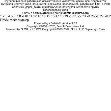
крупнейший сайт работников локомотивного хозяйства, движенцев, эсцебистов,
путейцев, контактников, вагонников, связистов, проводников, работников ЦФТО, ИВЦ
железных дорог, дистанций погрузочно-разгрузочных работ и других
железнодорожников.
Связь с администрацией сайта:
admin@scbist.com
1
2
3
4
5
6
7
8
9
10
11
12
13
14
15
16
17
18
19
20
21
22
23
24
25
26
27
28
2
ГРАМ Мессенджер
Powered by vBulletin® Version 3.8.1
Copyright ©2000 - 2026, Jelsoft Enterprises Ltd.
Powered by NuWiki v1.3 RC1 Copyright ©2006-2007, NuHit, LLC Перевод: zCarot