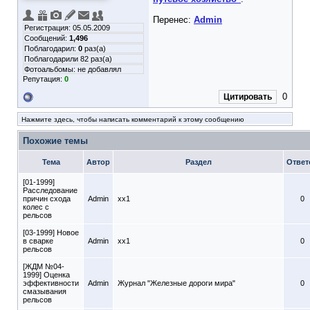
Перенес:
Admin
Регистрация: 05.05.2009
Сообщений:
1,496
Поблагодарил:
0
раз(а)
Поблагодарили 82 раз(а)
Фотоальбомы:
не добавлял
Репутация:
0
0
Цитировать
Нажмите здесь, чтобы написать комментарий к этому сообщению
Похожие темы
Тема
Автор
Раздел
Ответ
[01-1999]
Расследование
причин схода
Admin
xx1
0
колес с
рельсов
[03-1999] Новое
в сварке
Admin
xx1
0
рельсов
[ЖДМ №04-
1999] Оценка
эффективности
Admin
Журнал "Железные дороги мира"
0
смазывания
рельсов