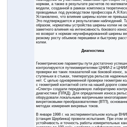
нормам, а также в результате расчетов по математ
модели, созданной в рамках комплекса теоретическ
проводимых под руководством профессора А.Я.Ког
Установлено, что влияние ширины колеи не превыш
Это подтверждается и результатами наблюдений. Т
образом, нормативы устройства ширины колеи не о
заметного влияния на интенсивность бокового износ
но возврат к нормам неунифицированной ширины ве
резкому росту объемов перешивки и быстрому расс
колеи.
Диагностика
Геометрические параметры пути достаточно успешн
контролируются путеизмерителями ЦНИИ-2 и ЦНИИ
проверки же таких показателей как боковой износ, з
ступеньки в стыках, температура рельсов надежных
нет. С целью одновременной проверки геометрии ко
с геометрией контактной сети на нашей дороге сов
«Спектр» создали передвижную лабораторию контр
диагностики (ПЛКД). Для определения износа рельс
оборудовали локальными матричными многопарам
вихретоковыми преобразователями (ВТП), основанн
методах измерения вихревых токов.
В январе 1998 г. на экспериментальном кольце ВН
(станция Щербинка) провели испытания. При этом 
устойчивость и точность работы измерительных кан