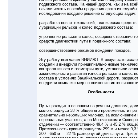
подвижного состава. На нашей дороге, как и на всей
начали искать способы продления срока их службы
исследований входило решение следующих задач:
разработка новых технологий, технических средств
лубрикации рельсов и колес подвижного состава;
упрочнение рельсов и колес; совершенствование т
средств диагностики пути и подвижного состава;
совершенствование режимов вождения поездов.
Эту работу возглавил ВНИИЖТ. В результате иссл
создали и внедрили принципиально новые техничес
контроля износа и геометрии пути, установили осн
закономерности развития износа рельсов и колес п
состава в условиях Забайкальской дороги, разрабо
внедрили комплекс мер по снижению интенсивности
Особенности
Путь проходит в основном по речным долинам, дол
малого радиуса 38 % общей его протяженности при
сравнительно небольших уклонах, за исключением 
перевальных участков, а на Могочинском и Сковор
отделении — соответственно 49,4 % и 45,2 % обще
Протяженность кривых радиусом 299 м и менее 0,3
300—650 м — 22 % развернутой длины пути. При э