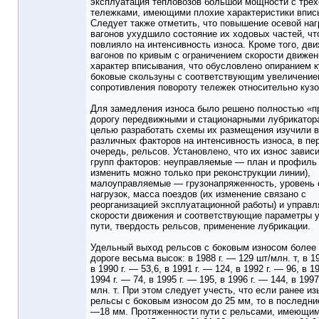
эксплуатация тепловозов большой мощности с тре
тележками, имеющими плохие характеристики впис
Следует также отметить, что повышение осевой наг
вагонов ухудшило состояние их ходовых частей, чт
повлияло на интенсивность износа. Кроме того, дви
вагонов по кривым с ограничением скорости движе
характер вписывания, что обусловлено опиранием к
боковые скользуны с соответствующим увеличени
сопротивления повороту тележек относительно кузо
Для замедления износа было решено полностью «п
дорогу передвижными и стационарными лубрикатор
целью разработать схемы их размещения изучили 
различных факторов на интенсивность износа, в пе
очередь, рельсов. Установлено, что их износ зависи
групп факторов: неуправляемые — план и профиль 
изменить можно только при реконструкции линии),
малоуправляемые — грузонапряженность, уровень
нагрузок, масса поездов (их изменение связано с
реорганизацией эксплуатационной работы) и управ
скорости движения и соответствующие параметры 
пути, твердость рельсов, применение лубрикации.
Удельный выход рельсов с боковым износом более 
дороге весьма высок: в 1988 г. — 129 шт/млн. т, в 19
в 1990 г. — 53,6, в 1991 г. — 124, в 1992 г. — 96, в 1
1994 г. — 74, в 1995 г. — 195, в 1996 г. — 144, в 1997
млн. т. При этом следует учесть, что если ранее и
рельсы с боковым износом до 25 мм, то в последни
—18 мм. Протяженности пути с рельсами, имеющим