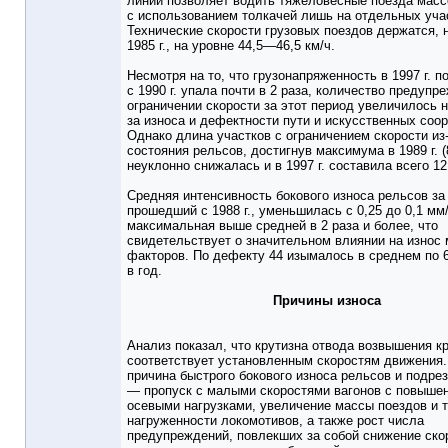
линии позволяет водить тяжеловесные поезда масс
с использованием толкачей лишь на отдельных уча
Технические скорости грузовых поездов держатся, 
1985 г., на уровне 44,5—46,5 км/ч.
Несмотря на то, что грузонапряженность в 1997 г. 
с 1990 г. упала почти в 2 раза, количество предупр
ограничении скорости за этот период увеличилось 
за износа и дефектности пути и искусственных соо
Однако длина участков с ограничением скорости из
состояния рельсов, достигнув максимума в 1989 г. (
неуклонно снижалась и в 1997 г. составила всего 12
Средняя интенсивность бокового износа рельсов за
прошедший с 1988 г., уменьшилась с 0,25 до 0,1 мм/
максимальная выше средней в 2 раза и более, что
свидетельствует о значительном влиянии на износ
факторов. По дефекту 44 изымалось в среднем по 
в год.
Причины износа
Анализ показал, что крутизна отвода возвышения к
соответствует установленным скоростям движения
причина быстрого бокового износа рельсов и подрез
— пропуск с малыми скоростями вагонов с повыше
осевыми нагрузками, увеличение массы поездов и т
нагруженности локомотивов, а также рост числа
предупреждений, повлекших за собой снижение ско