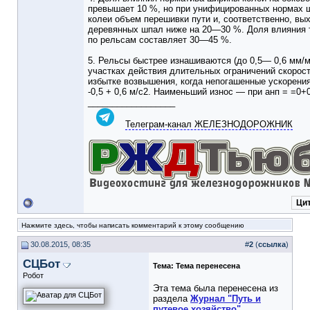
превышает 10 %, но при унифицированных нормах 
колеи объем перешивки пути и, соответственно, вых
деревянных шпал ниже на 20—30 %. Доля влияния 
по рельсам составляет 30—45 %.
5. Рельсы быстрее изнашиваются (до 0,5— 0,6 мм/мл
участках действия длительных ограничений скорост
избытке возвышения, когда непогашенные ускорени
-0,5 + 0,6 м/с2. Наименьший износ — при анп = =0+0
__________________
Телеграм-канал ЖЕЛЕЗНОДОРОЖНИК
Ци
Нажмите здесь, чтобы написать комментарий к этому сообщению
30.08.2015, 08:35
#
2
(
ссылка
)
СЦБот
Тема:
Тема перенесена
Робот
Эта тема была перенесена из
раздела
Журнал "Путь и
путевое хозяйство"
.