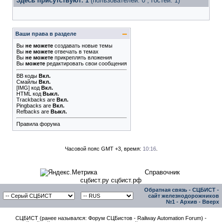
Здесь присутствуют: 1
(пользователей: 0 , гостей: 1)
Ваши права в разделе
Вы
не можете
создавать новые темы
Вы
не можете
отвечать в темах
Вы
не можете
прикреплять вложения
Вы
можете
редактировать свои сообщения
BB коды
Вкл.
Смайлы
Вкл.
[IMG]
код
Вкл.
HTML код
Выкл.
Trackbacks
are
Вкл.
Pingbacks
are
Вкл.
Refbacks
are
Выкл.
Правила форума
Часовой пояс GMT +3, время:
10:16
.
Справочник
сцбист.ру сцбист.рф
Обратная связь
-
СЦБИСТ -
сайт железнодорожников
№1
-
Архив
-
Вверх
СЦБИСТ (ранее назывался: Форум СЦБистов - Railway Automation Forum) -