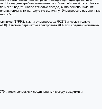
вов. Последнее требует локомотивов с большей силой тяги. Так как
типа могли водить более тяжелые поезда, было решено изменить
личении силы тяги на такую же величину. Электровоз с измененным
начили ЧС6.
емников (17РР2, как на электровозах ЧС2Т) и имеют только
-200). Тяговые параметры электровоза ЧС6 при среднеизношенных
1979 г. электрическими соединениями между секциями и