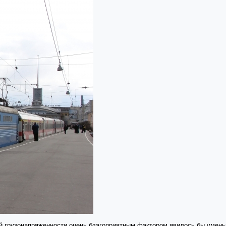
ой грузонапряженности очень благоприятным фактором явилось бы умен