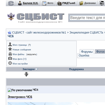
Балуев Н.Н.
Фото
РЖДТьюб
Дневники
СЦБИСТ - сайт железнодорожников №1
>
Энциклопедия СЦБИСТа
ЧС6
Моя страница
(
?
)
Новые сообщения
Форумы
Фотог
Мои файлы
(
загрузить
)
Ошибка
(
+
)
Мои фото
Мои настройки
Закладки
Поддержка
ЧС6
Электровоз ЧС6