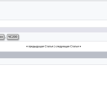
,
оз
ЧС200
«
предыдущая Статья
|
следующая Статья
»