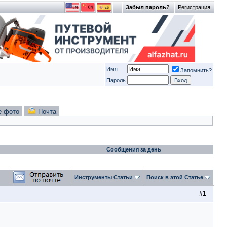
Забыл пароль?
Регистрация
Имя
Запомнить?
Пароль
е фото
Почта
Сообщения за день
Инструменты Статьи
Поиск в этой Статье
#
1