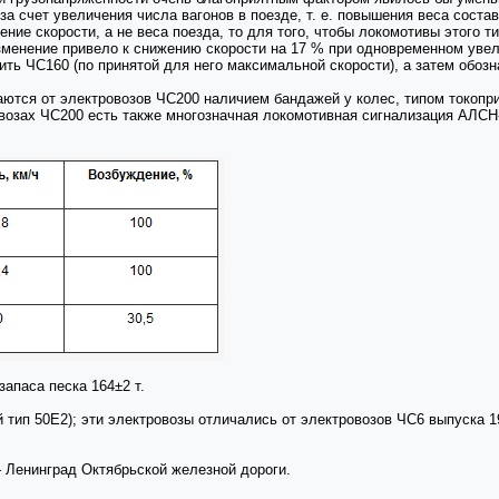
за счет увеличения числа вагонов в поезде, т. е. повышения веса соста
ние скорости, а не веса поезда, то для того, чтобы локомотивы этого 
 изменение привело к снижению скорости на 17 % при одновременном уве
ь ЧС160 (по принятой для него максимальной скорости), а затем обоз
ются от электровозов ЧС200 наличием бандажей у колес, типом токопри
озах ЧС200 есть также многозначная локомотивная сигнализация АЛСН
запаса песка 164±2 т.
й тип 50Е2); эти электровозы отличались от электровозов ЧС6 выпуска 
 Ленинград Октябрьской железной дороги.