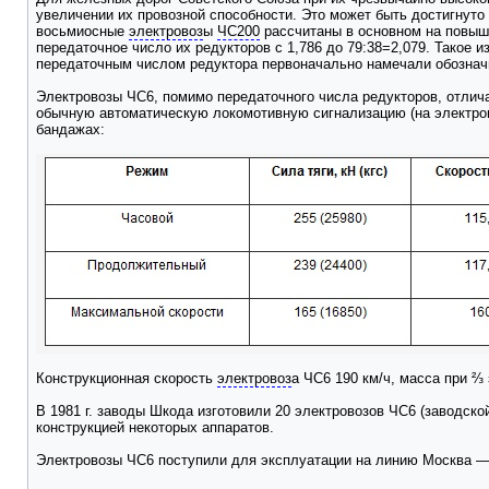
увеличении их провозной способности. Это может быть достигнуто 
восьмиосные
электровоз
ы
ЧС200
рассчитаны в основном на повыше
передаточное число их редукторов с 1,786 до 79:38=2,079. Такое
передаточным числом редуктора первоначально намечали обозначит
Электровозы ЧС6, помимо передаточного числа редукторов, отлича
обычную автоматическую локомотивную сигнализацию (на электров
бандажах:
Конструкционная скорость
электровоз
а ЧС6 190 км/ч, масса при ⅔ 
В 1981 г. заводы Шкода изготовили 20 электровозов ЧС6 (заводско
конструкцией некоторых аппаратов.
Электровозы ЧС6 поступили для эксплуатации на линию Москва —