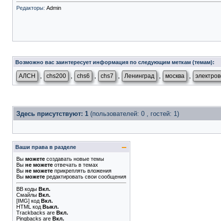
Редакторы:
Admin
Возможно вас заинтересует информация по следующим меткам (темам):
,
,
,
,
,
,
АЛСН
chs200
chs6
chs7
Ленинград
москва
электров
Здесь присутствуют: 1
(пользователей: 0 , гостей: 1)
Ваши права в разделе
Вы
можете
создавать новые темы
Вы
не можете
отвечать в темах
Вы
не можете
прикреплять вложения
Вы
можете
редактировать свои сообщения
BB коды
Вкл.
Смайлы
Вкл.
[IMG]
код
Вкл.
HTML код
Выкл.
Trackbacks
are
Вкл.
Pingbacks
are
Вкл.