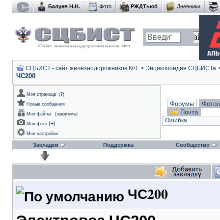
Балуев Н.Н.
Фото
РЖДТьюб
Дневники
СЦБИСТ - сайт железнодорожников №1
>
Энциклопедия СЦБИСТа
ЧС200
Моя страница
(
?
)
Форумы
Фотог
Новые сообщения
Почта
Мои файлы
(
загрузить
)
Ошибка
(
+
)
Мои фото
Мои настройки
Закладки
Поддержка
Сообщество
ЧС200