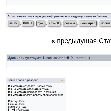
Возможно вас заинтересует информация по следующим меткам (темам):
,
,
,
,
,
,
вл80с
ВЛ80Т
букс
chs200
рельсы
Ленинград
москва
«
предыдущая Ста
Здесь присутствуют: 1
(пользователей: 0 , гостей: 1)
Ваши права в разделе
Вы
можете
создавать новые темы
Вы
не можете
отвечать в темах
Вы
не можете
прикреплять вложения
Вы
можете
редактировать свои сообщения
BB коды
Вкл.
Смайлы
Вкл.
[IMG]
код
Вкл.
HTML код
Выкл.