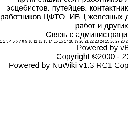
эсцебистов, путейцев, контактник
работников ЦФТО, ИВЦ железных д
работ и други
Связь с администраци
1
2
3
4
5
6
7
8
9
10
11
12
13
14
15
16
17
18
19
20
21
22
23
24
25
26
27
28
2
Powered by vBu
Copyright ©2000 - 20
Powered by NuWiki v1.3 RC1 Cop