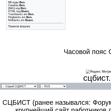
BB коды
Вкл.
Смайлы
Вкл.
[IMG]
код
Вкл.
HTML код
Выкл.
Trackbacks
are
Вкл.
Pingbacks
are
Вкл.
Refbacks
are
Выкл.
Правила форума
Часовой пояс 
сцбист
СЦБИСТ (ранее назывался: Форум 
крупнейший сайт работников 