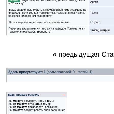
Энциклопедия "Автоматика, телемеханика, связь
=Книги=
Admin
и ВТ на ж.д."
Экзаменационные билеты к государственному экзамену по
специальности 190402 "Автоматика, телемеханика и связь
Толян
на железнодорожном транспорте"
Железнодорожная автоматика и телемеханика
СЦБист
Перечень дисциплин, читаемых на кафедре "Автоматика и
Углев Дмитрий
телемеханика на ж.д. транспоте"
«
предыдущая Ста
Здесь присутствуют: 1
(пользователей: 0 , гостей: 1)
Ваши права в разделе
Вы
можете
создавать новые темы
Вы
не можете
отвечать в темах
Вы
не можете
прикреплять вложения
Вы
можете
редактировать свои сообщения