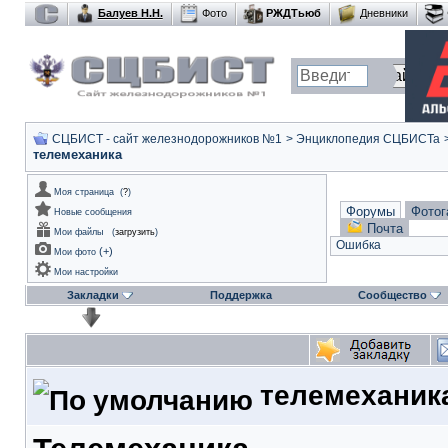
Балуев Н.Н.
Фото
РЖДТьюб
Дневники
СЦБИСТ - сайт железнодорожников №1
>
Энциклопедия СЦБИСТа
телемеханика
Моя страница
(
?
)
Форумы
Фотог
Новые сообщения
Почта
Мои файлы
(
загрузить
)
Ошибка
(
+
)
Мои фото
Мои настройки
Закладки
Поддержка
Сообщество
телемеханик