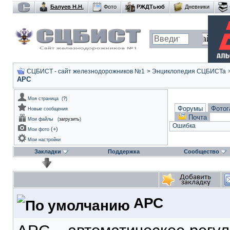
Балуев Н.Н.
Фото
РЖДТьюб
Дневники
СЦБИСТ - сайт железнодорожников №1
>
Энциклопедия СЦБИСТа
АРС
Моя страница
(
?
)
Форумы
Фотог
Новые сообщения
Почта
Мои файлы
(
загрузить
)
Ошибка
(
+
)
Мои фото
Мои настройки
Закладки
Поддержка
Сообщество
АРС