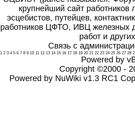
крупнейший сайт работников 
эсцебистов, путейцев, контактник
работников ЦФТО, ИВЦ железных д
работ и други
Связь с администраци
1
2
3
4
5
6
7
8
9
10
11
12
13
14
15
16
17
18
19
20
21
22
23
24
25
26
27
28
2
Powered by vBu
Copyright ©2000 - 20
Powered by NuWiki v1.3 RC1 Cop