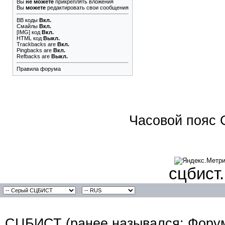
Вы
не можете
прикреплять вложения
Вы
можете
редактировать свои сообщения
BB коды
Вкл.
Смайлы
Вкл.
[IMG]
код
Вкл.
HTML код
Выкл.
Trackbacks
are
Вкл.
Pingbacks
are
Вкл.
Refbacks
are
Выкл.
Правила форума
Часовой пояс 
сцбист
СЦБИСТ (ранее назывался: Форум 