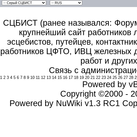
СЦБИСТ (ранее назывался: Форум 
крупнейший сайт работников 
эсцебистов, путейцев, контактник
работников ЦФТО, ИВЦ железных д
работ и други
Связь с администраци
1
2
3
4
5
6
7
8
9
10
11
12
13
14
15
16
17
18
19
20
21
22
23
24
25
26
27
28
2
Powered by vBu
Copyright ©2000 - 20
Powered by NuWiki v1.3 RC1 Cop