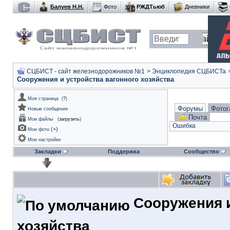
Балуев Н.Н.
Фото
РЖДТьюб
Дневники
СЦБИСТ - сайт железнодорожников №1
>
Энциклопедия СЦБИСТа
Сооружения и устройства вагонного хозяйства
Моя страница
(
?
)
Форумы
Фотог
Новые сообщения
Почта
Мои файлы
(
загрузить
)
Ошибка
(
+
)
Мои фото
Мои настройки
Закладки
Поддержка
Сообщество
Сооружения и
хозяйства