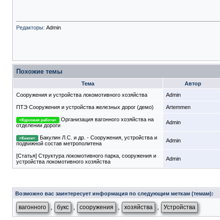
Редакторы:
Admin
Похожие темы
Тема
Автор
Сооружения и устройства локомотивного хозяйства
Admin
ПТЭ Сооружения и устройства железных дорог (демо)
Artemmen
Организация вагонного хозяйства на
=Курсовая работа=
Admin
отделении дороги
Бакулин Л.С. и др. - Сооружения, устройства и
=Книги=
Admin
подвижной состав метрополитена
[Статья] Структура локомотивного парка, сооружения и
Admin
устройства локомотивного хозяйства
Возможно вас заинтересует информация по следующим меткам (темам):
,
,
,
,
вагонного
букс
сооружения
хозяйства
Устройства