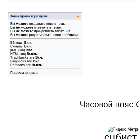
Ваши права в разделе
Вы
можете
создавать новые темы
Вы
не можете
отвечать в темах
Вы
не можете
прикреплять вложения
Вы
можете
редактировать свои сообщения
BB коды
Вкл.
Смайлы
Вкл.
[IMG]
код
Вкл.
HTML код
Выкл.
Trackbacks
are
Вкл.
Pingbacks
are
Вкл.
Refbacks
are
Выкл.
Правила форума
Часовой пояс 
сцбист