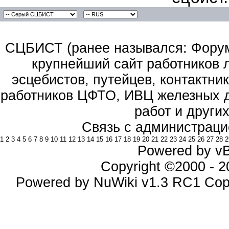
СЦБИСТ (ранее назывался: Форум 
крупнейший сайт работников 
эсцебистов, путейцев, контактник
работников ЦФТО, ИВЦ железных д
работ и други
Связь с администраци
1
2
3
4
5
6
7
8
9
10
11
12
13
14
15
16
17
18
19
20
21
22
23
24
25
26
27
28
2
Powered by vBu
Copyright ©2000 - 20
Powered by NuWiki v1.3 RC1 Cop