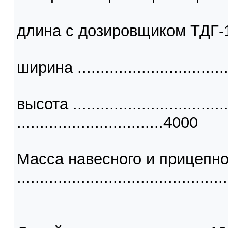
длина с дозировщиком ТДГ-1 ...
ширина ................................
высота ...................................
................................4000
Масса навесного и прицепно
............................................