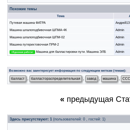
Похожие темы
Тема
Путевая машина ФАТРА
Андрей13
Машина шпалоподбивочная ШПМА-4К
Admin
Машина шпалоподбивочная ШПМ-02
Admin
Машина путерихтовочная ПРМ-2
Admin
Машина для балластировки пути. Машина ЭЛБ
Admin
=Курсовая работа=
Возможно вас заинтересует информация по следующим меткам (темам):
,
,
,
,
балласт
балластораспределительная
завод
машина
СС
«
предыдущая Ста
Здесь присутствуют: 1
(пользователей: 0 , гостей: 1)