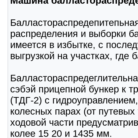
Машина балластораспред
Балластораспредепитепьна
распределения и выборки бал
имеется в избытке, с после
выгрузкой на участках, где 
Балластораспредеглительная
сэбэй прицепной бункер к т
(ТДГ-2) с гидроуправлением
колесных парах (от путевых
ходовой части предусматри
колее 15 20 и 1435 мм.