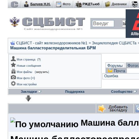
Балуев Н.Н.
Фото
РЖДТьюб
Дневники
СЦБИСТ - сайт железнодорожников №1
>
Энциклопедия СЦБИСТа
Машина балластораспределительная БРМ
Моя страница
(
?
)
Форумы
Фотог
Новые сообщения
Почта
Мои файлы
(
загрузить
)
Ошибка
(
+
)
Мои фото
Мои настройки
Закладки
Поддержка
Сообщество
Машина балл