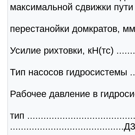
максимальной сдвижки пути
перестанойки домкратов, мм ......
Усилие рихтовки, кН(тс) ............
Тип насосов гидросистемы ........
Рабочее давление в гидросис
тип ........................................
........................................