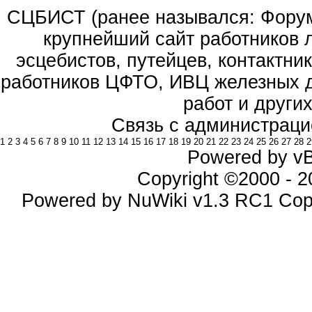
СЦБИСТ (ранее назывался: Форум 
крупнейший сайт работников 
эсцебистов, путейцев, контактник
работников ЦФТО, ИВЦ железных д
работ и други
Связь с администраци
1
2
3
4
5
6
7
8
9
10
11
12
13
14
15
16
17
18
19
20
21
22
23
24
25
26
27
28
2
Powered by vBu
Copyright ©2000 - 20
Powered by NuWiki v1.3 RC1 Cop