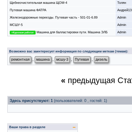
Щебнеочистительная машина ЩОМ-4
Толян
Путевая машина ФАТРА
Андрей13
Железнодорожные переезды. Путевая часть - 501-01-6.89
Admin
МСШУ-5
Admin
Машина для балластировки пути. Машина ЭЛБ
Admin
=Курсовая работа=
Возможно вас заинтересует информация по следующим меткам (темам):
,
,
,
,
ремонтная
машина
мсшу-3
Путевая
дизель
«
предыдущая Ста
Здесь присутствуют: 1
(пользователей: 0 , гостей: 1)
Ваши права в разделе