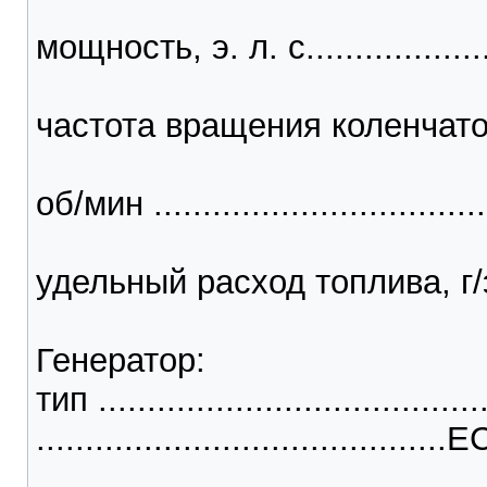
мощность, э. л. с......................
частота вращения коленчато
об/мин ...................................
удельный расход топлива, г/э
Генератор:
тип ........................................
........................................