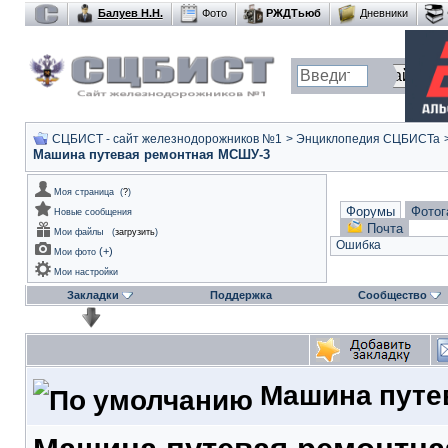
Балуев Н.Н.
Фото
РЖДТьюб
Дневники
СЦБИСТ - сайт железнодорожников №1
>
Энциклопедия СЦБИСТа
Машина путевая ремонтная МСШУ-3
Моя страница
(
?
)
Форумы
Фотог
Новые сообщения
Почта
Мои файлы
(
загрузить
)
Ошибка
(
+
)
Мои фото
Мои настройки
Закладки
Поддержка
Сообщество
Машина путе