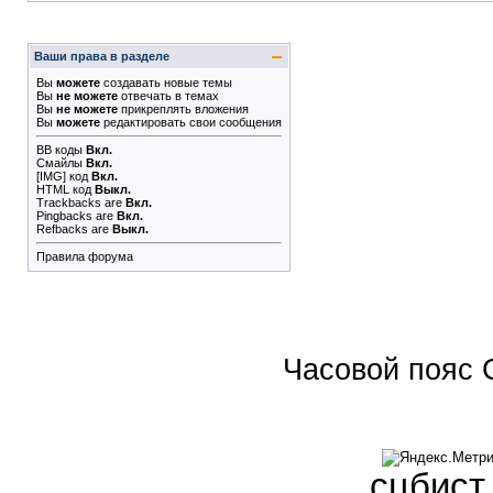
Ваши права в разделе
Вы
можете
создавать новые темы
Вы
не можете
отвечать в темах
Вы
не можете
прикреплять вложения
Вы
можете
редактировать свои сообщения
BB коды
Вкл.
Смайлы
Вкл.
[IMG]
код
Вкл.
HTML код
Выкл.
Trackbacks
are
Вкл.
Pingbacks
are
Вкл.
Refbacks
are
Выкл.
Правила форума
Часовой пояс 
сцбист