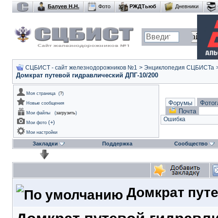
Балуев Н.Н.
Фото
РЖДТьюб
Дневники
СЦБИСТ - сайт железнодорожников №1
>
Энциклопедия СЦБИСТа
Домкрат путевой гидравлический ДПГ-10/200
Моя страница
(
?
)
Форумы
Фотог
Новые сообщения
Почта
Мои файлы
(
загрузить
)
Ошибка
(
+
)
Мои фото
Мои настройки
Закладки
Поддержка
Сообщество
Домкрат путе