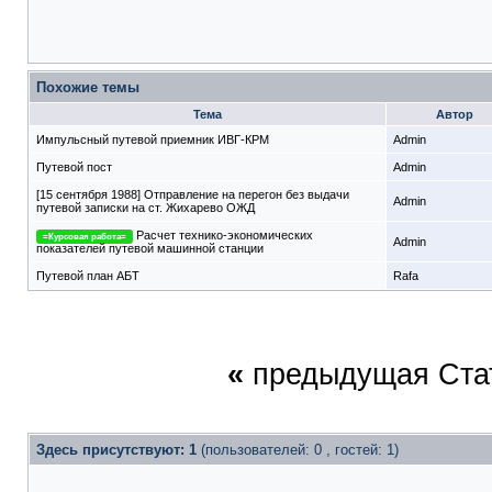
Похожие темы
Тема
Автор
Импульсный путевой приемник ИВГ-КРМ
Admin
Путевой пост
Admin
[15 сентября 1988] Отправление на перегон без выдачи
Admin
путевой записки на ст. Жихарево ОЖД
Расчет технико-экономических
=Курсовая работа=
Admin
показателей путевой машинной станции
Путевой план АБТ
Rafa
«
предыдущая Ста
Здесь присутствуют: 1
(пользователей: 0 , гостей: 1)