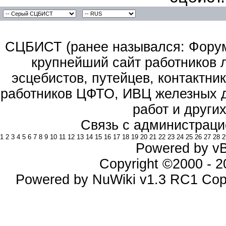
СЦБИСТ (ранее назывался: Форум 
крупнейший сайт работников 
эсцебистов, путейцев, контактник
работников ЦФТО, ИВЦ железных д
работ и други
Связь с администраци
1
2
3
4
5
6
7
8
9
10
11
12
13
14
15
16
17
18
19
20
21
22
23
24
25
26
27
28
2
Powered by vBu
Copyright ©2000 - 20
Powered by NuWiki v1.3 RC1 Cop