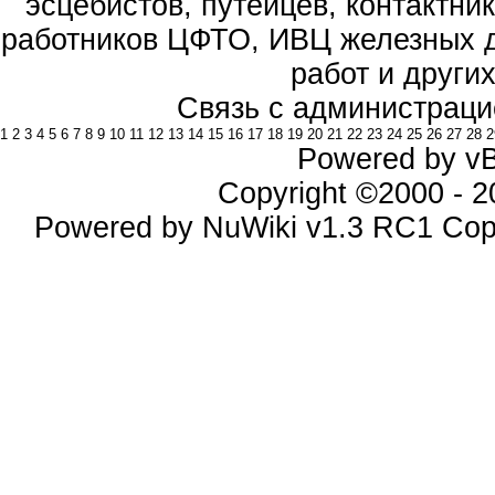
эсцебистов, путейцев, контактник
работников ЦФТО, ИВЦ железных д
работ и други
Связь с администраци
1
2
3
4
5
6
7
8
9
10
11
12
13
14
15
16
17
18
19
20
21
22
23
24
25
26
27
28
2
Powered by vBu
Copyright ©2000 - 20
Powered by NuWiki v1.3 RC1 Cop