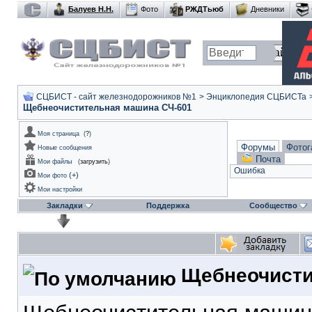
Балуев Н.Н.
Фото
РЖДТьюб
Дневники
СЦБИСТ - сайт железнодорожников №1
>
Энциклопедия СЦБИСТа
Щебнеочистительная машина СЧ-601
Моя страница
(
?
)
Форумы
Фотог
Новые сообщения
Почта
Мои файлы
(
загрузить
)
Ошибка
(
+
)
Мои фото
Мои настройки
Закладки
Поддержка
Сообщество
Щебнеочисти