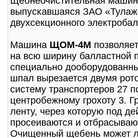
Щебнеочистительная машина
выпускавшаяся ЗАО «Тулаже
двухсекционного электроба
Машина
ЩОМ-4М
позволяет
на всю ширину балластной 
специально дооборудованны
шпал вырезается двумя рот
систему транспортеров 27 п
центробежному грохоту 3. Г
ленту, через которую под д
просеиваются и отбрасывают
Очищенный щебень может л