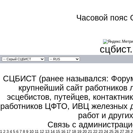
Часовой пояс 
сцбист
СЦБИСТ (ранее назывался: Форум 
крупнейший сайт работников 
эсцебистов, путейцев, контактник
работников ЦФТО, ИВЦ железных д
работ и други
Связь с администраци
1
2
3
4
5
6
7
8
9
10
11
12
13
14
15
16
17
18
19
20
21
22
23
24
25
26
27
28
2