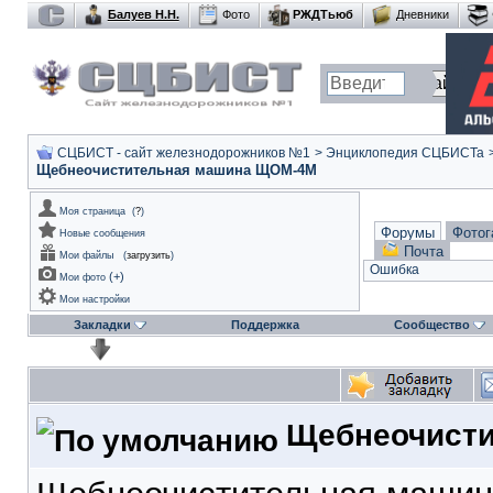
Балуев Н.Н.
Фото
РЖДТьюб
Дневники
СЦБИСТ - сайт железнодорожников №1
>
Энциклопедия СЦБИСТа
Щебнеочистительная машина ЩОМ-4М
Моя страница
(
?
)
Форумы
Фотог
Новые сообщения
Почта
Мои файлы
(
загрузить
)
Ошибка
(
+
)
Мои фото
Мои настройки
Закладки
Поддержка
Сообщество
Щебнеочисти