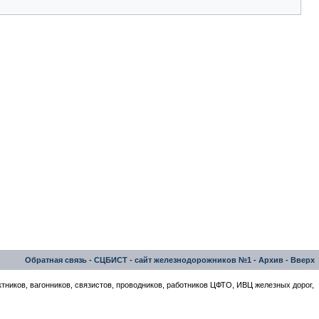
Обратная связь
-
СЦБИСТ - сайт железнодорожников №1
-
Архив
-
Вверх
тников, вагонников, связистов, проводников, работников ЦФТО, ИВЦ железных дорог,