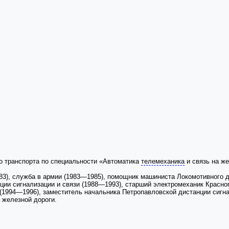
о транспорта по специальности «Автоматика
телемеханика
и связь на ж
), служба в армии (1983—1985), помощник машиниста Локомотивного деп
ии сигнализации и связи (1988—1993), старший электромеханик Красног
(1994—1996), заместитель начальника Петропавловской дистанции сигна
 железной дороги.