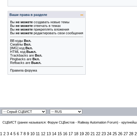
Ваши права в разделе
Вы
не можете
создавать новые темы
Вы
не можете
отвечать в темах
Вы
не можете
прикреплять вложения
Вы
не можете
редактировать свои сообщения
BB коды
Вкл.
Смайлы
Вкл.
[IMG]
код
Вкл.
HTML код
Выкл.
Trackbacks
are
Вкл.
Pingbacks
are
Вкл.
Refbacks
are
Выкл.
Правила форума
СЦБИСТ (ранее назывался: Форум СЦБистов - Railway Automation Forum) - крупнейши
1
2
3
4
5
6
7
8
9
10
11
12
13
14
15
16
17
18
19
20
21
22
23
24
25
26
27
28
2