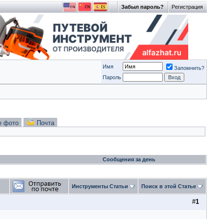
Забыл пароль?
Регистрация
Имя
Запомнить?
Пароль
е фото
Почта
Сообщения за день
Инструменты Статьи
Поиск в этой Статье
#
1