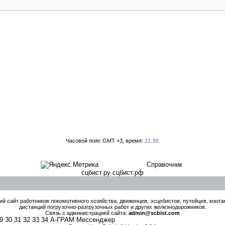
Часовой пояс GMT +3, время:
21:39
.
Справочник
сцбист.ру сцбист.рф
й сайт работников локомотивного хозяйства, движенцев, эсцебистов, путейцев, контак
дистанций погрузочно-разгрузочных работ и других железнодорожников.
Связь с администрацией сайта:
admin@scbist.com
9
30
31
32
33
34
А-ГРАМ Мессенджер