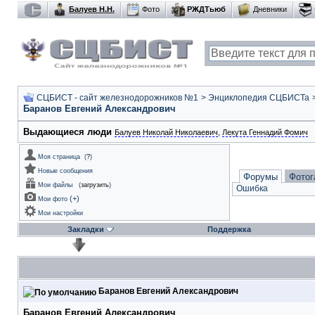
Балуев Н.Н.
Фото
РЖДТьюб
Дневники
СЦБИСТ - сайт железнодорожников №1
>
Энциклопедия СЦБИСТа
Баранов Евгений Александрович
Выдающиеся люди
Балуев Николай Николаевич
,
Лекута Геннадий Фомич
Моя страница
(
?
)
Новые сообщения
Форумы
Фотог
Мои файлы
(
загрузить
)
Ошибка
(
+
)
Мои фото
Мои настройки
Закладки
Поддержка
Баранов Евгений Александрович
Баранов Евгений Александрович