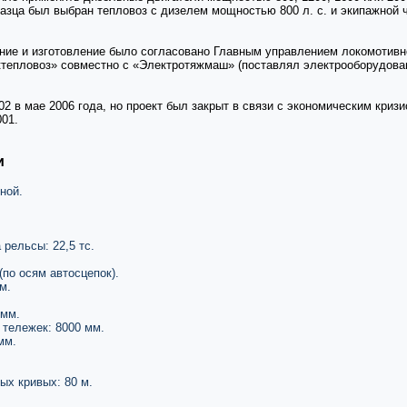
разца был выбран тепловоз с дизелем мощностью 800 л. с. и экипажной 
ние и изготовление было согласовано Главным управлением локомотивно
ктепловоз» совместно с «Электротяжмаш» (поставлял электрооборудован
2 в мае 2006 года, но проект был закрыт в связи с экономическим кризи
01.
и
ной.
 рельсы: 22,5 тс.
(по осям автосцепок).
м.
 мм.
тележек: 8000 мм.
мм.
х кривых: 80 м.