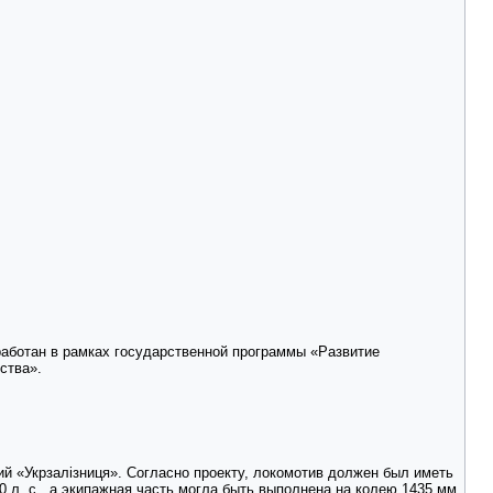
работан в рамках государственной программы «Развитие
ства».
й «Укрзалізниця». Согласно проекту, локомотив должен был иметь
 л. с., а экипажная часть могла быть выполнена на колею 1435 мм