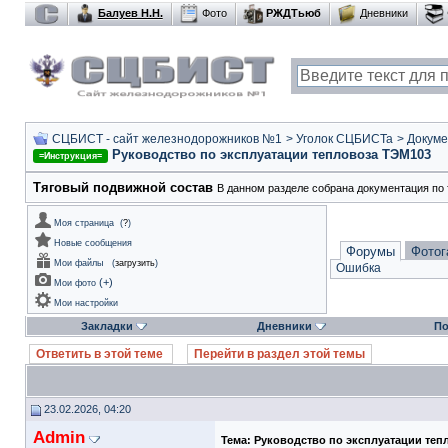
Балуев Н.Н.
Фото
РЖДТьюб
Дневники
СЦБИСТ - сайт железнодорожников №1
>
Уголок СЦБИСТа
>
Докуме
Руководство по эксплуатации тепловоза ТЭМ103
=Инструкция=
Тяговый подвижной состав
В данном разделе собрана документация по 
Моя страница
(
?
)
Новые сообщения
Форумы
Фотог
Мои файлы
(
загрузить
)
Ошибка
(
+
)
Мои фото
Мои настройки
Закладки
Дневники
По
Ответить в этой теме
Перейти в раздел этой темы
23.02.2026, 04:20
Admin
Тема:
Руководство по эксплуатации теп