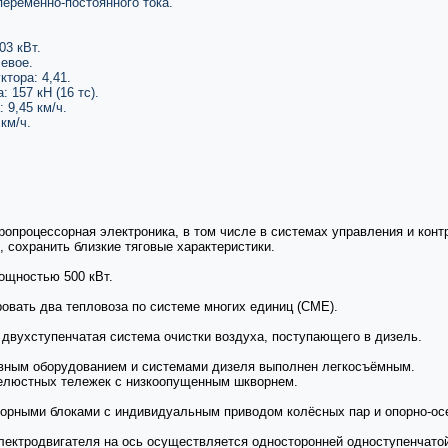
переменно-постоянного тока.
3 кВт.
евое.
тора: 4,41.
 157 кН (16 тс).
 9,45 км/ч.
км/ч.
опроцессорная электроника, в том числе в системах управления и конт
 сохранить близкие тяговые характеристики.
ощностью 500 кВт.
овать два тепловоза по системе многих единиц (СМЕ).
вухступенчатая система очистки воздуха, поступающего в дизель.
овным оборудованием и системами дизеля выполнен легкосъёмным.
челюстных тележек с низкоопущенным шкворнем.
орными блоками с индивидуальным приводом колёсных пар и опорно-ос
лектродвигателя на ось осуществляется односторонней одноступенчатой