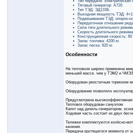
Тип передачи: электрическая 
Тяговый генератор: А720.
Тип ТЭД: ЭД133Б.
Выходная мощность ТЭД: 4×10
Подвешивание ТЭД: опорно-ос
Передаточное отношение редук
Сила тяги длительного режима:
Скорость длительного режима:
Конструкционная скорость: 80 
Запас топлива: 4200 кг.
Запас песка: 920 кг.
Особенности
На тепловозе широко применена микр
меньшей массе, чем у ТЭМ2 и ЧМЭ3,
Оборудован реостатным тормозом м
Оборудование позволяло эксплуатир
Предусмотрена высокоэффективная д
Тепловоз оборудован санузлом.
Капот над дизель-генератором, осн
Ходовая часть состоит из двух бес
Тележки комплектуются колёсно-мот
качения.
Передача крутящегося момента от э