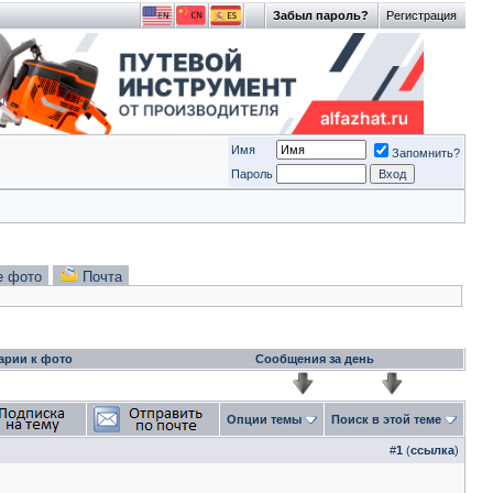
Забыл пароль?
Регистрация
Имя
Запомнить?
Пароль
е фото
Почта
арии к фото
Сообщения за день
Опции темы
Поиск в этой теме
#
1
(
ссылка
)