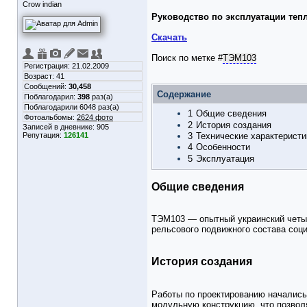
Crow indian
Руководство по эксплуатации теп
Скачать
Поиск по метке
#
ТЭМ103
Регистрация: 21.02.2009
Возраст: 41
Сообщений:
30,458
Содержание
Поблагодарил:
398
раз(а)
Поблагодарили 6048 раз(а)
1
Общие сведения
Фотоальбомы:
2624 фото
2
История создания
Записей в дневнике:
905
3
Технические характеристи
Репутация:
126141
4
Особенности
5
Эксплуатация
Общие сведения
ТЭМ103 — опытный украинский четыр
рельсового подвижного состава соци
История создания
Работы по проектированию начались
модульную конструкцию, что позволя