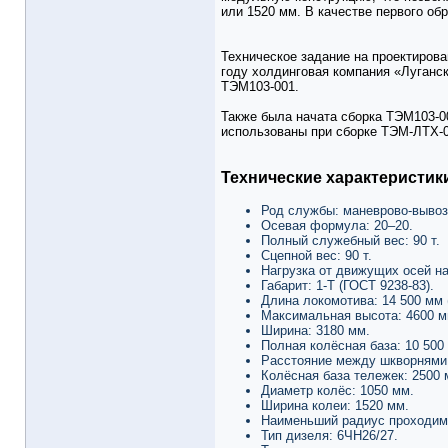
или 1520 мм. В качестве первого об
Техническое задание на проектирова
году холдинговая компания «Луганс
ТЭМ103-001.
Также была начата сборка ТЭМ103-00
использованы при сборке ТЭМ-ЛТХ-0
Технические характеристик
Род службы: маневрово-вывоз
Осевая формула: 20–20.
Полный служебный вес: 90 т.
Сцепной вес: 90 т.
Нагрузка от движущих осей на
Габарит: 1-Т (ГОСТ 9238-83).
Длина локомотива: 14 500 мм 
Максимальная высота: 4600 м
Ширина: 3180 мм.
Полная колёсная база: 10 500
Расстояние между шкворнями 
Колёсная база тележек: 2500 
Диаметр колёс: 1050 мм.
Ширина колеи: 1520 мм.
Наименьший радиус проходимы
Тип дизеля: 6ЧН26/27.