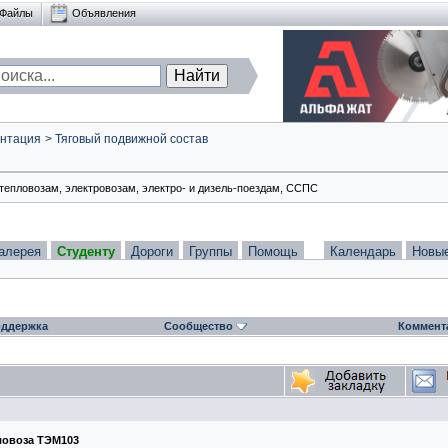
Файлы
Объявления
нтация
>
Тяговый подвижной состав
тепловозам, электровозам, электро- и дизель-поездам, ССПС
алерея
Студенту
Дороги
Группы
Помощь
Календарь
Новы
ддержка
Сообщество
Коммент
ловоза ТЭМ103