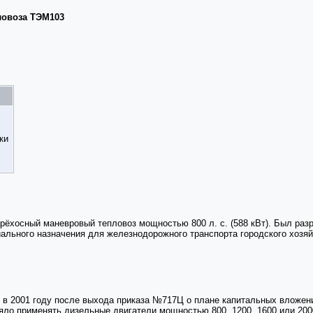
ловоза ТЭМ103
ки
ёхосный маневровый тепловоз мощностью 800 л. с. (588 кВт). Был раз
ального назначения для железнодорожного транспорта городского хозяй
 в 2001 году после выхода приказа №717Ц о плане капитальных вложени
ло применять дизельные двигатели мощностью 800, 1200, 1600 или 2000