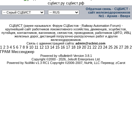
сцбист.ру сцбист.рф
Обратная связь
-
СЦБИСТ -
сайт железнодорожников
№1
-
Архив
-
Вверх
СЦБИСТ (ранее назывался: Форум СЦБистов - Railway Automation Forum) -
крупнейший сайт работников локомотивного хозяйства, движенцев, эсцебистов,
путейцев, контактников, вагонников, связистов, проводников, работников ЦФТО, ИВЦ
железных дорог, дистанций погрузочно-разгрузочных работ и других
железнодорожников.
Связь с администрацией сайта:
admin@scbist.com
1
2
3
4
5
6
7
8
9
10
11
12
13
14
15
16
17
18
19
20
21
22
23
24
25
26
27
28
2
ГРАМ Мессенджер
Powered by vBulletin® Version 3.8.1
Copyright ©2000 - 2026, Jelsoft Enterprises Ltd.
Powered by NuWiki v1.3 RC1 Copyright ©2006-2007, NuHit, LLC Перевод: zCarot