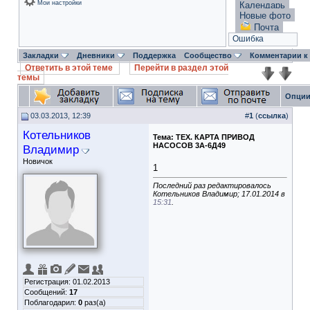
Мои настройки
Календарь
Новые фото
Почта
Ошибка
Закладки
Дневники
Поддержка
Сообщество
Комментарии к
Ответить в этой теме
Перейти в раздел этой
темы
Опции
03.03.2013, 12:39
#
1
(
ссылка
)
Котельников
Тема:
ТЕХ. КАРТА ПРИВОД
НАСОСОВ 3А-6Д49
Владимир
Новичок
1
Последний раз редактировалось
Котельников Владимир; 17.01.2014 в
15:31
.
Регистрация: 01.02.2013
Сообщений:
17
Поблагодарил:
0
раз(а)