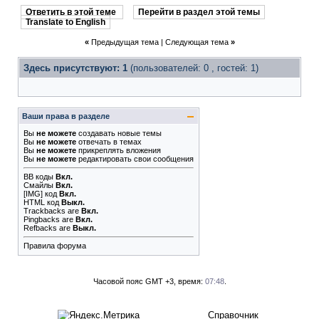
Ответить в этой теме
Перейти в раздел этой темы
Translate to English
«
Предыдущая тема
|
Следующая тема
»
Здесь присутствуют: 1
(пользователей: 0 , гостей: 1)
Ваши права в разделе
Вы
не можете
создавать новые темы
Вы
не можете
отвечать в темах
Вы
не можете
прикреплять вложения
Вы
не можете
редактировать свои сообщения
BB коды
Вкл.
Смайлы
Вкл.
[IMG]
код
Вкл.
HTML код
Выкл.
Trackbacks
are
Вкл.
Pingbacks
are
Вкл.
Refbacks
are
Выкл.
Правила форума
Часовой пояс GMT +3, время:
07:48
.
Справочник