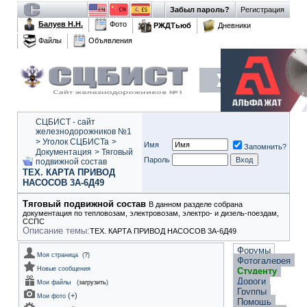
Забыл пароль?
Регистрация
Балуев Н.Н.
Фото
РЖДТьюб
Дневники
Файлы
Объявления
СЦБИСТ - сайт
железнодорожников №1
>
Уголок СЦБИСТа
>
Имя
Запомнить?
Документация
>
Тяговый
Пароль
подвижной состав
ТЕХ. КАРТА ПРИВОД
НАСОСОВ 3А-6Д49
Тяговый подвижной состав
В данном разделе собрана
документация по тепловозам, электровозам, электро- и дизель-поездам,
ССПС
Описание темы:
ТЕХ. КАРТА ПРИВОД НАСОСОВ 3А-6Д49
Форумы
Моя страница
(
?
)
Фотогалерея
Новые сообщения
Студенту
Дороги
Мои файлы
(
загрузить
)
Группы
(
+
)
Мои фото
Помощь