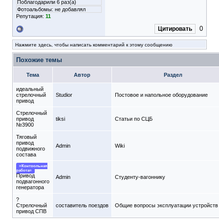
Поблагодарили 6 раз(а)
Фотоальбомы:
не добавлял
Репутация:
11
0
Цитировать
Нажмите здесь, чтобы написать комментарий к этому сообщению
Похожие темы
Тема
Автор
Раздел
идеальный
стрелочный
Studior
Постовое и напольное оборудование
привод
Стрелочный
привод
tiksi
Статьи по СЦБ
№3900
Тяговый
привод
Admin
Wiki
подвижного
состава
=Контрольная
работа=
Привод
Admin
Студенту-вагоннику
подвагонного
генератора
?
Стрелочный
составитель поездов
Общие вопросы эксплуатации устройст
привод СПВ