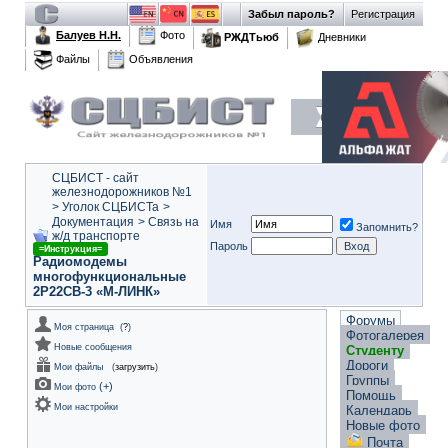
Забыл пароль?
Регистрация
Балуев Н.Н.
Фото
РЖДТьюб
Дневники
Файлы
Объявления
СЦБИСТ - сайт
железнодорожников №1
>
Уголок СЦБИСТа
>
Документация
>
Связь на
Имя
Запомнить?
ж/д транспорте
Пароль
=Инструкция=
Радиомодемы
многофункциональные
2Р22СВ-3 «М-ЛИНК»
Форумы
Моя страница
(
?
)
Фотогалерея
Новые сообщения
Студенту
Дороги
Мои файлы
(
загрузить
)
Группы
(
+
)
Мои фото
Помощь
Мои настройки
Календарь
Новые фото
Почта