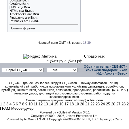
BB коды
Вкл.
Смайлы
Вкл.
[IMG]
код
Вкл.
HTML код
Выкл.
Trackbacks
are
Вкл.
Pingbacks
are
Вкл.
Refbacks
are
Выкл.
Правила форума
Часовой пояс GMT +3, время:
18:39
.
Справочник
сцбист.ру сцбист.рф
Обратная связь
-
СЦБИСТ -
сайт железнодорожников
№1
-
Архив
-
Вверх
СЦБИСТ (ранее назывался: Форум СЦБистов - Railway Automation Forum) -
крупнейший сайт работников локомотивного хозяйства, движенцев, эсцебистов,
путейцев, контактников, вагонников, связистов, проводников, работников ЦФТО, ИВЦ
железных дорог, дистанций погрузочно-разгрузочных работ и других
железнодорожников.
Связь с администрацией сайта:
admin@scbist.com
1
2
3
4
5
6
7
8
9
10
11
12
13
14
15
16
17
18
19
20
21
22
23
24
25
26
27
28
2
ГРАМ Мессенджер
Powered by vBulletin® Version 3.8.1
Copyright ©2000 - 2026, Jelsoft Enterprises Ltd.
Powered by NuWiki v1.3 RC1 Copyright ©2006-2007, NuHit, LLC Перевод: zCarot