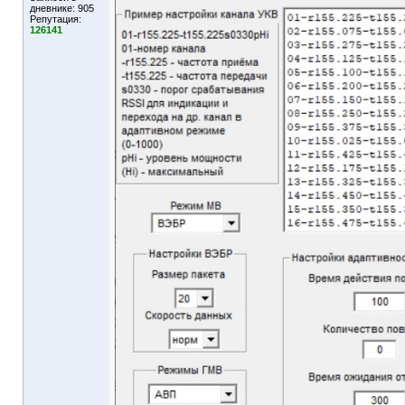
дневнике:
905
Репутация:
126141