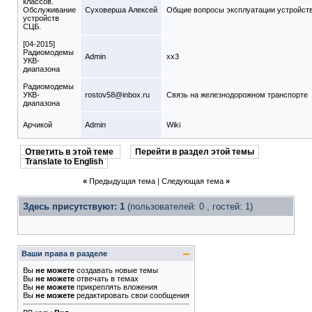
классов.
Обслуживание
Суховерша Алексей
Общие вопросы эксплуатации устройст
устройств
СЦБ.
[04-2015]
Радиомодемы
Admin
xx3
УКВ-
диапазона
Радиомодемы
УКВ-
rostov58@inbox.ru
Связь на железнодорожном транспорте
диапазона
Арчикой
Admin
Wiki
Ответить в этой теме
Перейти в раздел этой темы
Translate to English
«
Предыдущая тема
|
Следующая тема
»
Здесь присутствуют: 1
(пользователей: 0 , гостей: 1)
Ваши права в разделе
Вы
не можете
создавать новые темы
Вы
не можете
отвечать в темах
Вы
не можете
прикреплять вложения
Вы
не можете
редактировать свои сообщения