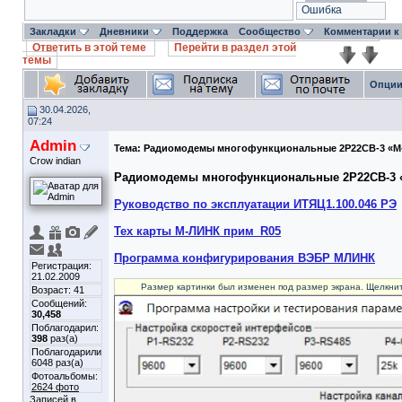
Ошибка
Закладки
Дневники
Поддержка
Сообщество
Комментарии к
Ответить в этой теме
Перейти в раздел этой
темы
Опции
30.04.2026,
07:24
Admin
Тема:
Радиомодемы многофункциональные 2Р22СВ-3 «М
Crow indian
Радиомодемы многофункциональные 2Р22СВ-3 
Руководство по эксплуатации ИТЯЦ1.100.046 РЭ
Тех карты М-ЛИНК прим_R05
Программа конфигурирования ВЭБР МЛИНК
Регистрация:
21.02.2009
Размер картинки был изменен под размер экрана. Щелкнит
Возраст: 41
Сообщений:
30,458
Поблагодарил:
398
раз(а)
Поблагодарили
6048 раз(а)
Фотоальбомы:
2624 фото
Записей в