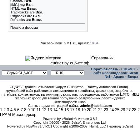
Смайлы
Вкл.
[IMG]
код
Вкл.
HTML код
Выкл.
Trackbacks
are
Вкл.
Pingbacks
are
Вкл.
Refbacks
are
Выкл.
Правила форума
Часовой пояс GMT +3, время:
18:34
.
Справочник
сцбист.ру сцбист.рф
Обратная связь
-
СЦБИСТ -
сайт железнодорожников
№1
-
Архив
-
Вверх
СЦБИСТ (ранее назывался: Форум СЦБистов - Railway Automation Forum) -
крупнейший сайт работников локомотивного хозяйства, движенцев, эсцебистов,
путейцев, контактников, вагонников, связистов, проводников, работников ЦФТО, ИВЦ
железных дорог, дистанций погрузочно-разгрузочных работ и других
железнодорожников.
Связь с администрацией сайта:
admin@scbist.com
1
2
3
4
5
6
7
8
9
10
11
12
13
14
15
16
17
18
19
20
21
22
23
24
25
26
27
28
2
ГРАМ Мессенджер
Powered by vBulletin® Version 3.8.1
Copyright ©2000 - 2026, Jelsoft Enterprises Ltd.
Powered by NuWiki v1.3 RC1 Copyright ©2006-2007, NuHit, LLC Перевод: zCarot