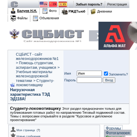
Забыл пароль?
Регистрация
Балуев Н.Н.
Фото
РЖДТьюб
Дневники
Файлы
Объявления
СЦБИСТ - сайт
железнодорожников №1
>
Помощь студентам,
аспирантам, учащимся
>
Учебные материалы
Имя
Запомнить?
железнодорожной
Пароль
тематики
>
Студенту-
локомотивщику
Нагрузочная
характеристика ТЭД
ЭД118А!
Студенту-локомотивщику
Этот раздел предназначен только для
публикования готовых работ по направлению Тяговый подвижной состав.
Темы с вопросами открывайте в разделе "Курсовое и дипломное
проектирование"
Форумы
Моя страница
(
?
)
Фотогалерея
Новые сообщения