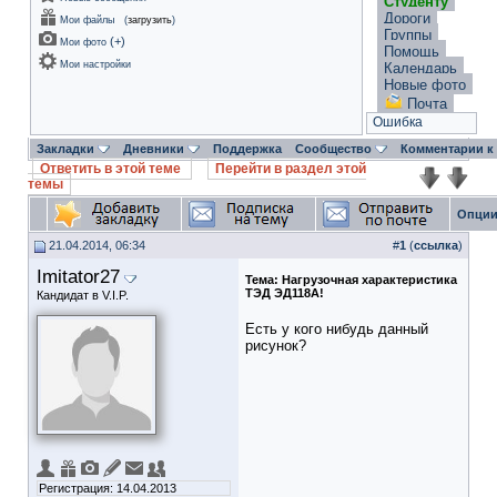
Студенту
Дороги
Мои файлы
(
загрузить
)
Группы
(
+
)
Мои фото
Помощь
Мои настройки
Календарь
Новые фото
Почта
Ошибка
Закладки
Дневники
Поддержка
Сообщество
Комментарии к
Ответить в этой теме
Перейти в раздел этой
темы
Опции
21.04.2014, 06:34
#
1
(
ссылка
)
Imitator27
Тема:
Нагрузочная характеристика
ТЭД ЭД118А!
Кандидат в V.I.P.
Есть у кого нибудь данный
рисунок?
Регистрация: 14.04.2013