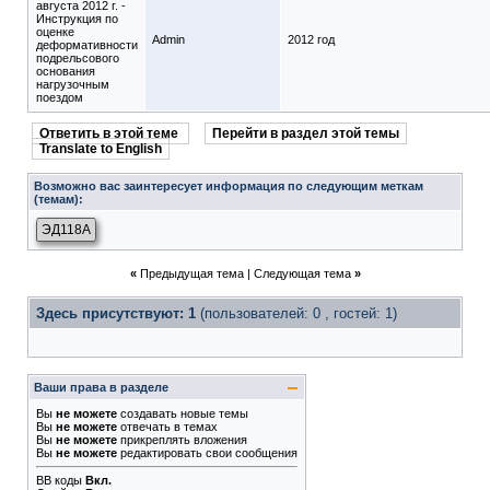
августа 2012 г. -
Инструкция по
оценке
Admin
2012 год
деформативности
подрельсового
основания
нагрузочным
поездом
Ответить в этой теме
Перейти в раздел этой темы
Translate to English
Возможно вас заинтересует информация по следующим меткам
(темам):
ЭД118А
«
Предыдущая тема
|
Следующая тема
»
Здесь присутствуют: 1
(пользователей: 0 , гостей: 1)
Ваши права в разделе
Вы
не можете
создавать новые темы
Вы
не можете
отвечать в темах
Вы
не можете
прикреплять вложения
Вы
не можете
редактировать свои сообщения
BB коды
Вкл.