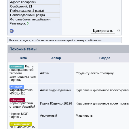
Адрес: Хабаровск
Сообщений:
21
Поблагодарил:
2
раз(а)
Поблагодарили 0 раз(а)
Фотоальбомы:
не добавлял
Репутация:
0
0
Цитировать
Нажмите здесь, чтобы написать комментарий к этому сообщению
Похожие темы
Тема
Автор
Раздел
Карта
=Чертеж=
неисправностей
тягового
Admin
Студенту-локомотивщику
электродвигателя
ЭД118А
=Лекции=
характеристика
Александр Родняный
Курсовое и дипломное проектирова
ИМВШ-110
=Диплом=
Характеристика
Ирина Ющенко 16196
Курсовое и дипломное проектирова
станции Аламбай
Чертеж МОП
Анонимный
Машинисты
ЭД118Б
=Распоряжение=
№ 1648р от от 15