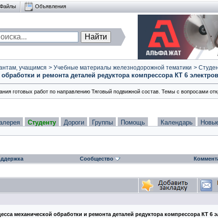
Файлы
Объявления
антам, учащимся
>
Учебные материалы железнодорожной тематики
>
Студен
обработки и ремонта деталей редуктора компрессора КТ 6 электро
вания готовых работ по направлению Тяговый подвижной состав. Темы с вопросами отк
алерея
Студенту
Дороги
Группы
Помощь
Календарь
Новы
ддержка
Сообщество
Коммент
цесса механической обработки и ремонта деталей редуктора компрессора КТ 6 