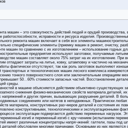
ков
нта машин – это совокупность действий людей и орудий производства,
 работоспособности, исправности и ресурса изделия. Производственный
льного ремонта машин включает в себя все элементы машиностроительно
тельно специфические элементы (приемку машин в ремонт, очистку, раз
нте машин по сравнению с их изготовлением – использование годных дл
ностроительные предприятия используют заготовки, получаемые литьем,
зводстве машин составляет около 75% затрат на их изготовление. При 
тим отпадают затраты на литье, ковку, штамповку и частично на механи
боты фактически отсутствуют, так как роль заготовок выполняют изнош
 транспортных и технологических машин лесного комплекса измеряются
есению тонкого поверхностного слоя или заключительным операциям мех
превышает 50…60% стоимости запасных частей. Восстановление детале
щей среды.
авностей в машине объясняется действием объективно существующих з
езапного снижения физико-механических свойств материала деталей, их 
 напряжений и других причин, вызывающих разрушение деталей. В бол
подвижных соединениях или натягов в неподвижных. Практически любая
йств материала, конструктивных раз¬меров деталей и состояния их пов
ловлено конструктивными, технологическими и эксплуатационными фак
роцессе эксплуатации подвергаются действию переменных нагрузок. Эт
, переменный изгиб и переменный изгиб с кру¬чением (испытаниям перем
ей имеют различные концентраторы напря¬жений: галтели, пазы под шпо
) деталей обусловлен многими причинами. Основными из них являются