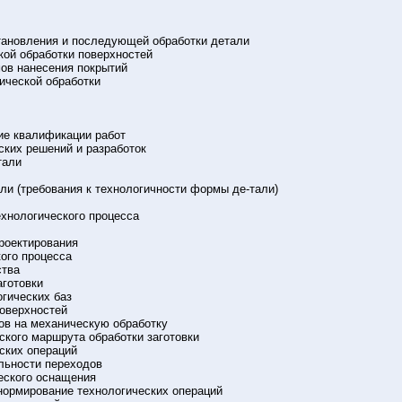
тановления и последующей обработки детали
кой обработки поверхностей
мов нанесения покрытий
ической обработки
ие квалификации работ
ких решений и разработок
тали
ли (требования к технологичности формы де-тали)
технологического процесса
проектирования
ого процесса
ства
аготовки
гических баз
поверхностей
ков на механическую обработку
ского маршрута обработки заготовки
ских операций
льности переходов
ческого оснащения
 нормирование технологических операций