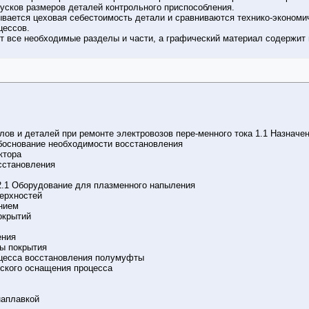
усков размеров деталей контрольного приспособления.
ывается цеховая себестоимость детали и сравниваются технико-экономи
цессов.
т все необходимые разделы и части, а графический материал содержит
лов и деталей при ремонте электровозов пере-менного тока 1.1 Назначе
боснование необходимости восстановления
ктора
сстановления
2.1 Оборудование для плазменного напыления
верхностей
нием
окрытий
ения
ы покрытия
оцесса восстановления полумуфты
еского оснащения процесса
наплавкой