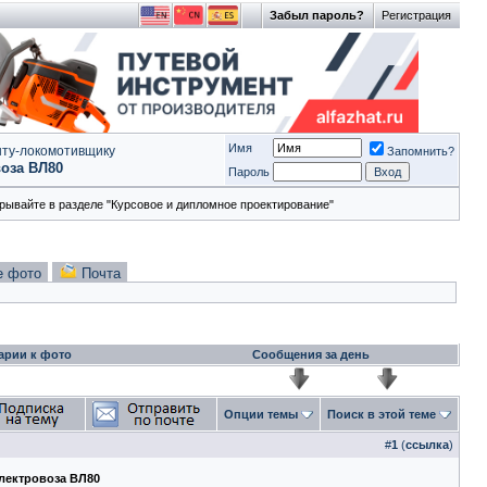
Забыл пароль?
Регистрация
Имя
ту-локомотивщику
Запомнить?
воза ВЛ80
Пароль
рывайте в разделе "Курсовое и дипломное проектирование"
е фото
Почта
арии к фото
Сообщения за день
Опции темы
Поиск в этой теме
#
1
(
ссылка
)
электровоза ВЛ80