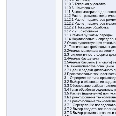
1.10.4 Наплавка
1.10.5 Токарная обработка
1.10.6 Шлифование
1.11 Выбор материала для восс
1.12 Расчет режимов механичес
1.12.1 Расчет параметров режи
1.12.2 Расчет параметров механ
1.12.2.1 Токарная обработка
1.12.2.2 Шлифование
1.13 Ремонт зубчатых передач
1.14 Нормирование и определен
2 Обзор существующих техничес
2.1Технические требования к де
2.2Анализ материала заготовки
2.3Технологичность формы дета
2.4Анализ баз детали
2.5Анализ базового (типового) 
2.6Технологическое оснащение
2.7 Цели и задачи дипломного 
3 Проектирование технологическ
3.1 Определение типа производ
3.2 Выбор и обоснование вида з
3.3 Обоснование выбора техноло
3.4 План обработки отдельных 
3.5 Расчёт (назначение) припус
3.6 Проектирование технологиче
3.7 Проектирование технологиче
3.7.1 Определение последовате
3.7.2 Выбор средств технологи
3.7.3 Выбор режимов резания и