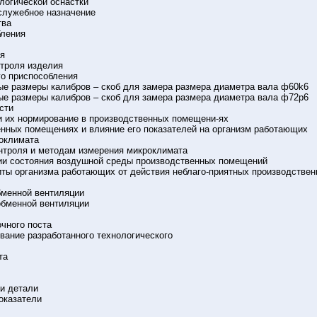
логической оснастки
 служебное назначение
тва
бления
ия
нтроля изделия
го приспособления
ые размеры калибров – скоб для замера размера диаметра вала ф60k6
ые размеры калибров – скоб для замера размера диаметра вала ф72р6
сти
и их нормирование в производственных помещени-ях
енных помещениях и влияние его показателей на организм работающих
роклимата
онтроля и методам измерения микроклимата
ии состояния воздушной среды производственных помещений
иты организма работающих от действия неблаго-приятных производстве
бменной вентиляции
обменной вентиляции
очного поста
вание разработанного технологического
та
ти детали
показатели