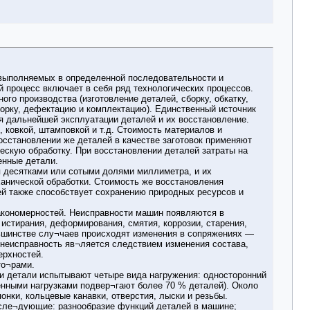
 выполняемых в определенной последовательности и
 процесс включает в себя ряд технологических процессов.
го производства (изготовление деталей, сборку, обкатку,
борку, дефектацию и комплектацию). Единственный источник
я дальнейшей эксплуатации деталей и их восстановление.
 ковкой, штамповкой и т.д. Стоимость материалов и
восстановлении же деталей в качестве заготовок применяют
ческую обработку. При восстановлении деталей затраты на
енные детали.
 десятками или сотыми долями миллиметра, и их
анической обработки. Стоимость же восстановления
й также способствует сохранению природных ресурсов и
акономерностей. Неисправности машин появляются в
истирания, деформирования, смятия, коррозии, старения,
ьшинстве слу¬чаев происходят изменения в сопряжениях —
 неисправность яв¬ляется следствием изменения состава,
ерхностей.
то¬рами.
и детали испытывают четыре вида нагружения: односторонний
енными нагрузками подвер¬гают более 70 % деталей). Около
нки, кольцевые канавки, отверстия, лыски и резьбы.
 сле¬дующие: разнообразие функций деталей в машине;