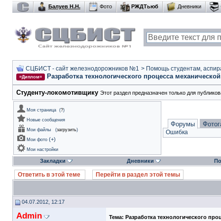
Балуев Н.Н.
Фото
РЖДТьюб
Дневники
СЦБИСТ - сайт железнодорожников №1
>
Помощь студентам, аспир
Разработка технологического процесса механической 
=Диплом=
Студенту-локомотивщику
Этот раздел предназначен только для публико
Моя страница
(
?
)
Новые сообщения
Форумы
Фотог
Мои файлы
(
загрузить
)
Ошибка
(
+
)
Мои фото
Мои настройки
Закладки
Дневники
По
Ответить в этой теме
Перейти в раздел этой темы
04.07.2012, 12:17
Admin
Тема:
Разработка технологического про