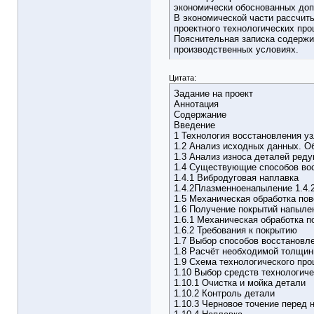
экономически обоснованных доп
В экономической части рассчит
проектного технологических про
Пояснительная записка содержи
производственных условиях.
Цитата:
Задание на проект
Аннотация
Содержание
Введение
1 Технология восстановления уз
1.2 Анализ исходных данных. О
1.3 Анализ износа деталей реду
1.4 Существующие способов во
1.4.1 Вибродуговая наплавка
1.4.2Плазменноенапыление 1.4.
1.5 Механическая обработка по
1.6 Получение покрытий напыле
1.6.1 Механическая обработка п
1.6.2 Требования к покрытию
1.7 Выбор способов восстановл
1.8 Расчёт необходимой толщин
1.9 Схема технологического пр
1.10 Выбор средств технологич
1.10.1 Очистка и мойка детали
1.10.2 Контроль детали
1.10.3 Черновое точение перед 