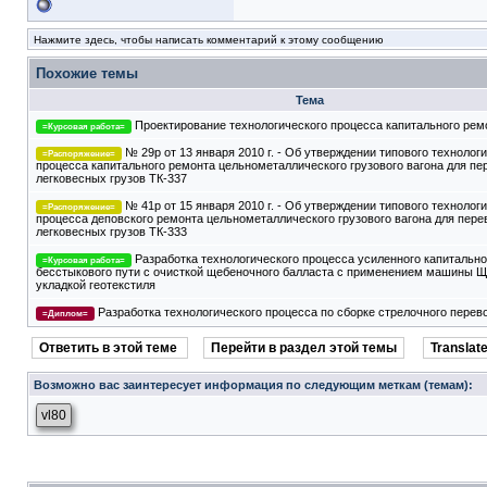
Нажмите здесь, чтобы написать комментарий к этому сообщению
Похожие темы
Тема
Проектирование технологического процесса капитального рем
=Курсовая работа=
№ 29р от 13 января 2010 г. - Об утверждении типового технолог
=Распоряжение=
процесса капитального ремонта цельнометаллического грузового вагона для пе
легковесных грузов ТК-337
№ 41р от 15 января 2010 г. - Об утверждении типового технолог
=Распоряжение=
процесса деповского ремонта цельнометаллического грузового вагона для пере
легковесных грузов ТК-333
Разработка технологического процесса усиленного капитальн
=Курсовая работа=
бесстыкового пути с очисткой щебеночного балласта с применением машины 
укладкой геотекстиля
Разработка технологического процесса по сборке стрелочного перев
=Диплом=
Ответить в этой теме
Перейти в раздел этой темы
Translate
Возможно вас заинтересует информация по следующим меткам (темам):
vl80