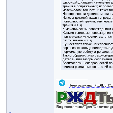
широ¬кий диапазон изменения д
трения в сопряженных; использ
материалов; точность и качеств
Неисправности деталей машин м
Износы деталей машин определя
поверхностей трения, температ
трения и т. д.
К механическим повреждениям д
Химико-тепловые повреждения д
при тяжелых условиях эксплуата
разру¬шение и т. д.
Существуют также неисправност
поршневые кольца вследствие д
нормальную работу агрегатов, 
Таким образом, зная закономер
деталей или зазоры сопряжения
Взаимосвязь неисправностей по
числом различных сочетаний не
__________________
Телеграм-канал ЖЕЛЕЗН