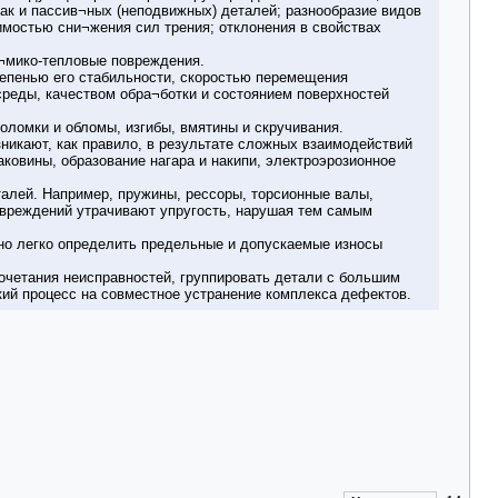
ак и пассив¬ных (неподвижных) деталей; разнообразие видов
имостью сни¬жения сил трения; отклонения в свойствах
и¬мико-тепловые повреждения.
епенью его стабильности, скоростью перемещения
реды, качеством обра¬ботки и состоянием поверхностей
оломки и обломы, изгибы, вмятины и скручивания.
икают, как правило, в результате сложных взаимодействий
ковины, образование нагара и накипи, электроэрозионное
алей. Например, пружины, рессоры, торсионные валы,
овреждений утрачивают упругость, нарушая тем самым
жно легко определить предельные и допускаемые износы
очетания неисправностей, группировать детали с большим
ий процесс на совместное устранение комплекса дефектов.