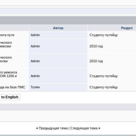
Автор
Раздел
онта пути
Admin
Студенту-путeйцу
ического
ревозки
Admin
2010 год
ического
возки
Admin
2010 год
ого ремонта
ЩОМ-1200 и
Admin
Студенту-путeйцу
ода на базе ПМС
Толян
Студенту-путeйцу
 to English
«
Предыдущая тема
|
Следующая тема
»