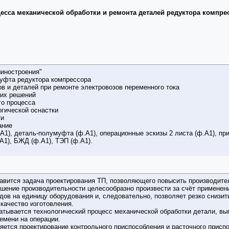
цесса механической обработки и ремонта деталей редуктора компрес
иностроения"
уфта редуктора компрессора
в и деталей при ремонте электровозов переменного тока
их решений
го процесса
огической оснастки
ти
ание
А1), деталь-полумуфта (ф.А1), операционные эскизы 2 листа (ф.А1), при
А1), БЖД (ф.А1), ТЭП (ф.А1).
авится задача проектирования ТП, позволяющего повысить производите
шение производительности целесообразно произвести за счёт применени
дов на единицу оборудования и, следовательно, позволяет резко снизи
качество изготовления.
атывается технологический процесс механической обработки детали, вы
емени на операции.
яется проектирование контрольного приспособления и расточного присп