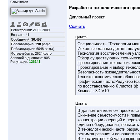
Crow indian
Разработка технологического про
Дипломный проект
Скачать
Регистрация: 21.02.2009
Возраст: 41
Цитата:
Сообщений:
30,457
Специальность "Технология маш
Поблагодарил:
398
раз(а)
Исходные данные:деталь полум
Поблагодарили 6048 раз(а)
Технология восстановления узло
Фотоальбомы:
2624 фото
Обзор существующих техническ
Записей в дневнике:
905
Репутация:
126141
Проектирование технологическо
Проектирование и выбор технол
Безопасность жизнедеятельнос
Технико-экономическое обоснов
Графическая часть:Редуктор (ф.
по восстановлению 6 листов (ф.
Компас - 3D V10
Цитата:
В данном дипломном проекте ст
Снижение себестоимости и повы
концентрации операций и перехо
единиц оборудования, повысить 
В технологической части разраб
режимов резания и основного вр
В конструкторской части выполн