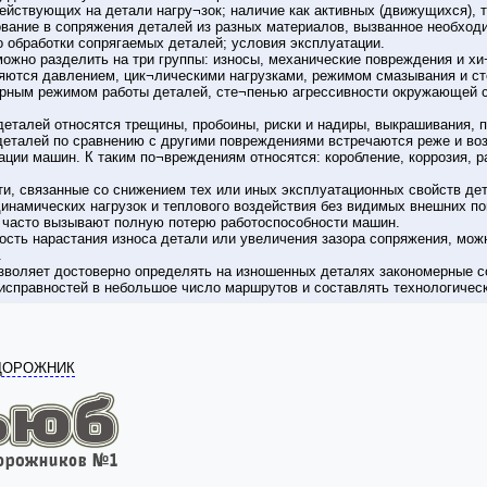
ействующих на детали нагру¬зок; наличие как активных (движущихся), т
ование в сопряжения деталей из разных материалов, вызванное необход
о обработки сопрягаемых деталей; условия эксплуатации.
ожно разделить на три группы: износы, механические повреждения и х
ются давлением, цик¬лическими нагрузками, режимом смазывания и ст
урным режимом работы деталей, сте¬пенью агрессивности окружающей с
еталей относятся трещины, пробоины, риски и надиры, выкрашивания, п
еталей по сравнению с другими повреждениями встречаются реже и возн
ции машин. К таким по¬вреждениям относятся: коробление, коррозия, ра
и, связанные со снижением тех или иных эксплуатационных свойств дет
инамических нагрузок и теплового воздействия без видимых внешних п
и часто вызывают полную потерю работоспособности машин.
ность нарастания износа детали или увеличения зазора сопряжения, мо
.
зволяет достоверно определять на изношенных деталях закономерные с
исправностей в небольшое число маршрутов и составлять технологическ
ОДОРОЖНИК