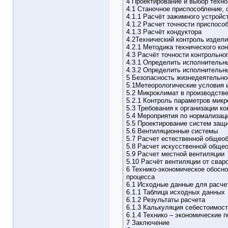
4 Проектирование и выбор техно
4.1 Станочное приспособление,
4.1.1 Расчёт зажимного устройс
4.1.2 Расчет точности приспосо
4.1.3 Расчёт кондуктора
4.2Технический контроль издел
4.2.1 Методика технического ко
4.3 Расчёт точности контрольно
4.3.1 Определить исполнительн
4.3.2 Определить исполнительн
5 Безопасность жизнедеятельно
5.1Метеорологические условия 
5.2 Микроклимат в производств
5.2.1 Контроль параметров мик
5.3 Требования к организации к
5.4 Мероприятия по нормализац
5.5 Проектирование систем защ
5.6 Вентиляционные системы
5.7 Расчет естественной общео
5.8 Расчет искусственной обще
5.9 Расчет местной вентиляции
5.10 Расчёт вентиляции от свар
6 Технико-экономическое обосно
процесса
6.1 Исходные данные для расче
6.1.1 Таблица исходных данных
6.1.2 Результаты расчета
6.1.3 Калькуляция себестоимос
6.1.4 Технико – экономические 
7 Заключение