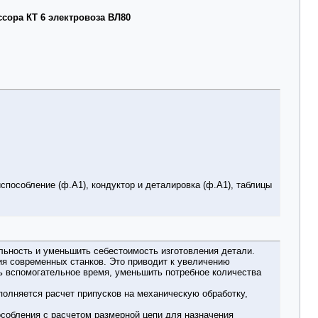
сора КТ 6 электровоза ВЛ80
способление (ф.А1), кондуктор и деталировка (ф.А1), таблицы
льность и уменьшить себестоимость изготовления детали.
я современных станков. Это приводит к увеличению
ть вспомогательное время, уменьшить потребное количества
полняется расчет припусков на механическую обработку,
особления с расчетом размерной цепи для назначения