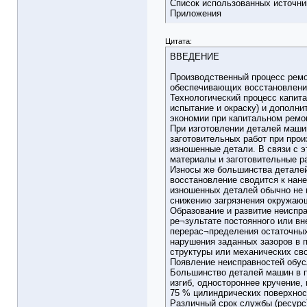
Список использованных источни
Приложения
Цитата:
ВВЕДЕНИЕ
Производственный процесс ремо
обеспечивающих восстановление
Технологический процесс капита
испытание и окраску) и дополни
экономии при капитальном ремо
При изготовлении деталей маши
заготовительных работ при прои
изношенные детали. В связи с э
материалы и заготовительные ра
Износы же большинства деталей
восстановление сводится к нан
изношенных деталей обычно не 
снижению загрязнения окружаю
Образование и развитие неиспр
ре¬зультате постоянного или вн
перерас¬пределения остаточных
нарушения заданных зазоров в 
структуры или механических сво
Появление неисправностей обус
Большинство деталей машин в п
изгиб, одностороннее кручение
75 % цилиндрических поверхност
Различный срок службы (ресурс