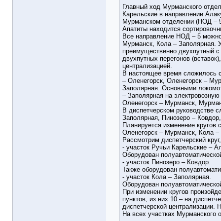
Главный ход Мурманского отдел
Карельские в направлении Алаку
Мурманском отделении (НОД – 5)
Апатиты находится сортировочн
Все направление НОД – 5 можно 
Мурманск, Кола – Заполярная. 
преимущественно двухпутный с 
двухпутных перегонов (вставок)
централизацией.
В настоящее время сложилось 
– Оленегорск, Оленегорск – Му
Заполярная. Основными локомот
– Заполярная на электровозную
Оленегорск – Мурманск, Мурман
В диспетчерском руководстве с
Заполярная, Пинозеро – Ковдор,
Планируется изменение кругов 
Оленегорск – Мурманск, Кола –
Рассмотрим диспетчерский круг
- участок Ручьи Карельские – А
Оборудован полуавтоматической
- участок Пинозеро – Ковдор.
Также оборудован полуавтомати
- участок Кола – Заполярная.
Оборудован полуавтоматической
При изменении кругов произойд
пунктов, из них 10 – на диспет
диспетчерской централизации. Н
На всех участках Мурманского 