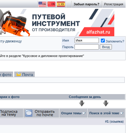
Забыл пароль?
Регистрация
Имя
ту-движeнцу
Запомнить?
Пароль
йте в разделе "Курсовое и дипломное проектирование"
е фото
Почта
арии к фото
Сообщения за день
Опции темы
Поиск в этой теме
#
1
(
ссылка
)