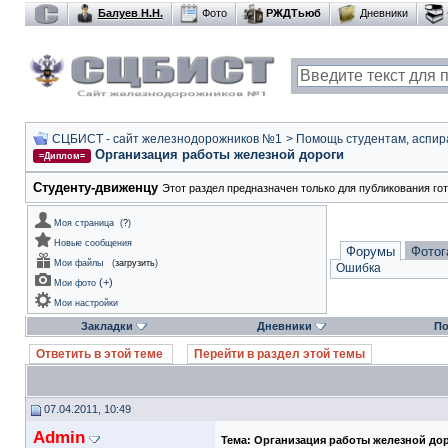
Балуев Н.Н.
Фото
РЖДТьюб
Дневники
СЦБИСТ - сайт железнодорожников №1
>
Помощь студентам, аспир
Организация работы железной дороги
=Диплом=
Студенту-движeнцу
Этот раздел предназначен только для публикования го
Моя страница
(
?
)
Новые сообщения
Форумы
Фотог
Мои файлы
(
загрузить
)
Ошибка
(
+
)
Мои фото
Мои настройки
Закладки
Дневники
По
Ответить в этой теме
Перейти в раздел этой темы
07.04.2011, 10:49
Admin
Тема:
Организация работы железной до