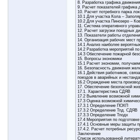
8. Разработка графика движени
9. Расчет показателей графика
10. Расчет потребного парка ло
10.1 Для участка Кола – Запол
10.2 Для участка Пинозеро – Ко
11. Система оперативного упра
12. Расчет загрузки поездных 
13. Показатели работы отделени
14. Организация рабочих мест п
14.1 Анализ наиболее вероятны
14.2 Разработка мероприятий п
14.3 Обеспечение пожарной без
15. Вопросы экономики
15.1 Расчет экономии, получаем
16. Безопасность движения жел
16.1 Действия работников, связ
поездов в аварийных и нестанд
16.2 Ограждение места произво
17. Обеспечение безопасной жи
17.1. Характеристика СДЯВ
17.2 Выявление возможной хими
17.3 Оценка возможной химичес
17.3.1 Определение ПОХП
17.3.2 Определение Тпд. СДЯВ
17.3.3 Определение Тподх
17.4 Мероприятия по подготовк
17.4.1 Основные меры защиты п
17.4.2. Расчет потребных ресур
Заключение
Список использованной литерат