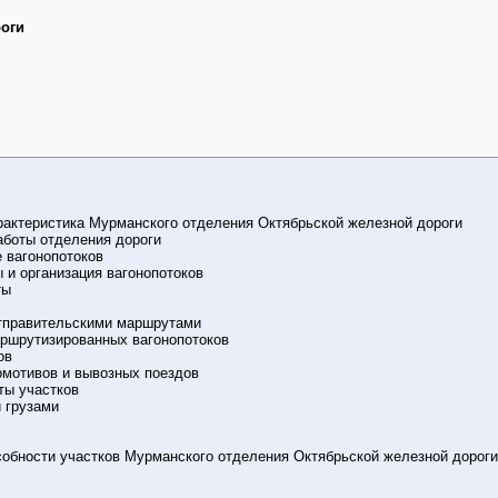
роги
арактеристика Мурманского отделения Октябрьской железной дороги
аботы отделения дороги
 вагонопотоков
 и организация вагонопотоков
ты
 отправительскими маршрутами
аршрутизированных вагонопотоков
ов
омотивов и вывозных поездов
ты участков
 грузами
собности участков Мурманского отделения Октябрьской железной дороги