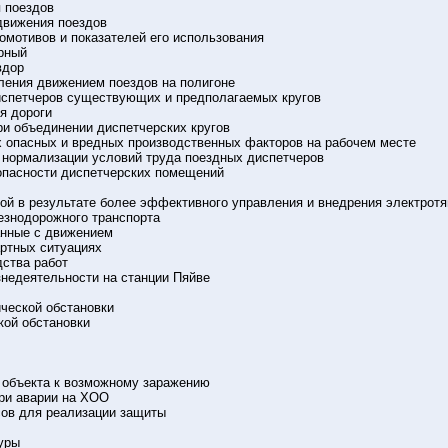
я поездов
 движения поездов
комотивов и показателей его использования
ярный
вдор
вления движением поездов на полигоне
диспетчеров существующих и предполагаемых кругов
я дороги
ри объединении диспетчерских кругов
х опасных и вредных производственных факторов на рабочем месте
о нормализации условий труда поездных диспетчеров
опасности диспетчерских помещений
ой в результате более эффективного управления и внедрения электротя
езнодорожного транспорта
анные с движением
артных ситуациях
дства работ
знедеятельности на станции Пяйве
ческой обстановки
кой обстановки
е объекта к возможному заражению
ри аварии на ХОО
сов для реализации защиты
уры