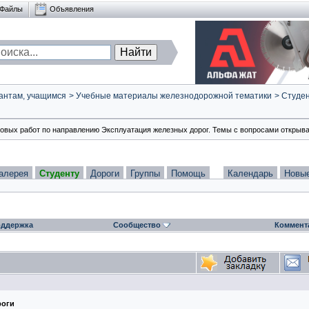
Файлы
Объявления
антам, учащимся
>
Учебные материалы железнодорожной тематики
>
Студен
товых работ по направлению Эксплуатация железных дорог. Темы с вопросами открыва
алерея
Студенту
Дороги
Группы
Помощь
Календарь
Новы
ддержка
Сообщество
Коммент
роги