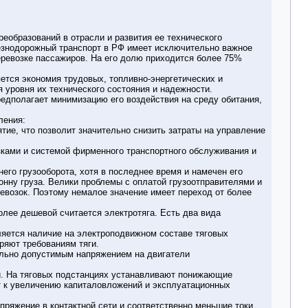
еобразований в отрасли и развития ее технического
лезнодорожный транспорт в РФ имеет исключительно важное
еревозке пассажиров. На его долю приходится более 75%
ется экономия трудовых, топливно-энергетических и
 уровня их технического состояния и надежности.
редполагает минимизацию его воздействия на среду обитания,
ления:
тие, что позволит значительно снизить затраты на управление
зками и системой фирменного транспортного обслуживания и
его грузооборота, хотя в последнее время и намечен его
онну груза. Велики проблемы с оплатой грузоотправителями и
евозок. Поэтому немалое значение имеет переход от более
олее дешевой считается электротяга. Есть два вида
ляется наличие на электроподвижном составе тяговых
ряют требованиям тяги.
мально допустимым напряжением на двигатели
ой. На тяговых подстанциях устанавливают понижающие
т к увеличению капиталовложений и эксплуатационных
ряжение в контактной сети и соответственно меньшие токи