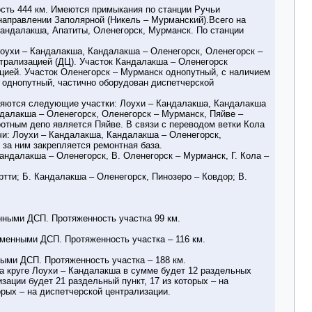
сть 444 км. Имеются примыкания по станции Ручьи
 направлении Заполярной (Никель – Мурманский).Всего на
Кандалакша, Апатиты, Оленегорск, Мурманск. По станции
Лоухи – Кандалакша, Кандалакша – Оленегорск, Оленегорск –
трализацией (ДЦ). Участок Кандалакша – Оленегорск
цией. Участок Оленегорск – Мурманск однопутный, с наличием
я однопутный, частично оборудован диспетчерской
яются следующие участки: Лоухи – Кандалакша, Кандалакша
далакша – Оленегорск, Оленегорск – Мурманск, Пяйве –
отным депо является Пяйве. В связи с переводом ветки Кола
и: Лоухи – Кандалакша, Кандалакша – Оленегорск,
за ним закрепляется ремонтная база.
ндалакша – Оленегорск, В. Оленегорск – Мурманск, Г. Кола –
тти; Б. Кандалакша – Оленегорск, Пинозеро – Ковдор; В.
нными ДСП. Протяженность участка 99 км.
менными ДСП. Протяженность участка – 116 км.
ыми ДСП. Протяженность участка – 188 км.
а круге Лоухи – Кандалакша в сумме будет 12 раздельных
зации будет 21 раздельный пункт, 17 из которых – на
орых – на диспетчерской централизации.