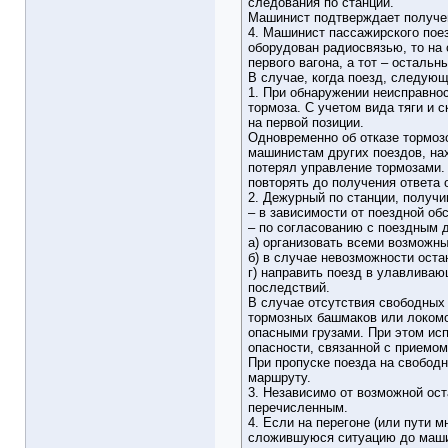
следования по станции.
Машинист подтверждает получ
4. Машинист пассажирского поез
оборудован радиосвязью, то на
первого вагона, а тот – осталь
В случае, когда поезд, следующ
1. При обнаружении неисправно
тормоза. С учетом вида тяги и 
на первой позиции.
Одновременно об отказе тормоз
машинистам других поездов, н
потерял управление тормозами. 
повторять до получения ответа 
2. Дежурный по станции, получ
– в зависимости от поездной об
– по согласованию с поездным 
а) организовать всеми возможны
б) в случае невозможности оста
г) направить поезд в улавливаю
последствий.
В случае отсутствия свободных
тормозных башмаков или локомо
опасными грузами. При этом исп
опасности, связанной с приемом
При пропуске поезда на свобод
маршруту.
3. Независимо от возможной ос
перечисленным.
4. Если на перегоне (или пути 
сложившуюся ситуацию до машин