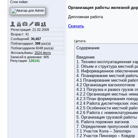
Crow indian
Организация работы железной до
Дипломная работа
Скачать
Регистрация: 21.02.2009
Возраст: 41
Сообщений:
30,457
Цитата:
Поблагодарил:
398
раз(а)
Содержание
Поблагодарили 6048 раз(а)
Фотоальбомы:
2624 фото
Введение
Записей в дневнике:
905
Репутация:
126141
1. Технико-эксплуатационная х
2. Объем и структура местной р
3. Информационное обеспечение
4. Планирование местной работы
4.1 Планирование местной рабо
4.2 Организация вагонопотоков
4.2.1 Погрузка и развоз грузов
4.2.2 Организация местных нем
4.2.3 План формирования поезд
4.2.4 Работа диспетчерских лок
4.2.5 Особенности местной рабо
4.2.6 Работа с номенклатурными
5. Организация грузовой работы
6. Работа порожних вагонов
7. Определение пропускной спо
7.1 Участок Кола – Заполярн
7.2 Участок Пинозеро – Ковдор