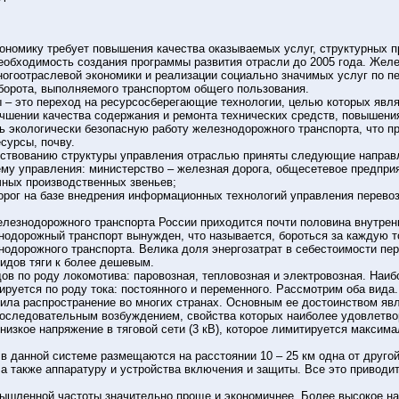
номику требует повышения качества оказываемых услуг, структурных пр
необходимость создания программы развития отрасли до 2005 года. Же
ногоотраслевой экономики и реализации социально значимых услуг по п
борота, выполняемого транспортом общего пользования.
 – это переход на ресурсосберегающие технологии, целью которых явля
чшении качества содержания и ремонта технических средств, повышения
ь экологически безопасную работу железнодорожного транспорта, что п
сурсы, почву.
нствованию структуры управления отраслью приняты следующие направ
му управления: министерство – железная дорога, общесетевое предприя
чных производственных звеньев;
орог на базе внедрения информационных технологий управления перево
лезнодорожного транспорта России приходится почти половина внутренн
нодорожный транспорт вынужден, что называется, бороться за каждую т
нодорожного транспорта. Велика доля энергозатрат в себестоимости пер
видов тяги к более дешевым.
ов по роду локомотива: паровозная, тепловозная и электровозная. Наиб
ируется по роду тока: постоянного и переменного. Рассмотрим оба вида.
чила распространение во многих странах. Основным ее достоинством яв
 последовательным возбуждением, свойства которых наиболее удовлетво
низкое напряжение в тяговой сети (3 кВ), которое лимитируется макси
 в данной системе размещаются на расстоянии 10 – 25 км одна от друг
а также аппаратуру и устройства включения и защиты. Все это приводи
ышленной частоты значительно проще и экономичнее. Более высокое нап