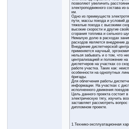
позволяют увеличить расстояни
электроподвижного состава из-
км.
Одно из преимуществ электротяг
пути, массы поезда и условий д
тяжелые поезда с высокими ско
высокие скорости и другие сво
сгорания топлива и сильного 
Немалую долю в расходах заним
расходов является внедрение д
Внедрение диспетчерской центр
применяется научный, эргономи
нельзя забывать и о том, что н
централизацией и положение на 
диспетчеров на участках со ско
работе участка. Таких как: неис
особенности на однопутных лини
бригады.
Для облегчения работы диспетч
информации. На участках с дис
исполненного движения поездов
Цель данного проекта состоит в
электрическую тягу, изучить во
заставляет рассмотреть вопрос
дипломном проекте.
1.Технико-эксплуатационная ха