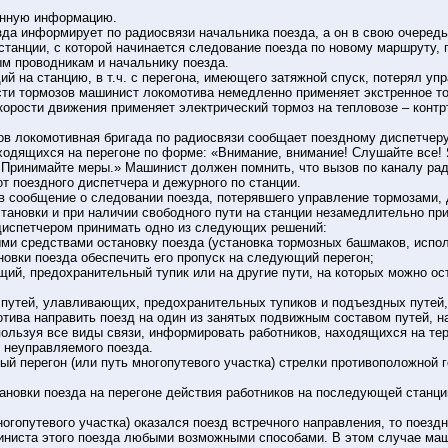
енную информацию.
да информирует по радиосвязи начальника поезда, а он в свою очередь
 станции, с которой начинается следование поезда по новому маршрут
ным проводникам и начальнику поезда.
ий на станцию, в т.ч. с перегона, имеющего затяжной спуск, потерял у
сти тормозов машинист локомотива немедленно применяет экстренное 
скорости движения применяет электрический тормоз на тепловозе – кон
ов локомотивная бригада по радиосвязи сообщает поездному диспетчер
аходящихся на перегоне по форме: «Внимание, внимание! Слушайте вс
Принимайте меры.» Машинист должен помнить, что вызов по каналу ради
от поездного диспетчера и дежурного по станции.
ив сообщение о следовании поезда, потерявшего управление тормозами,
становки и при наличии свободного пути на станции незамедлительно пр
диспетчером принимать одно из следующих решений:
ми средствами остановку поезда (установка тормозных башмаков, испол
новки поезда обеспечить его пропуск на следующий перегон;
щий, предохранительный тупик или на другие пути, на которых можно о
 путей, улавливающих, предохранительных тупиков и подъездных путей
тива направить поезд на один из занятых подвижным составом путей, н
ользуя все виды связи, информировать работников, находящихся на тер
 неуправляемого поезда.
ный перегон (или путь многопутевого участка) стрелки противоположно
тановки поезда на перегоне действия работников на последующей станц
многопутевого участка) оказался поезд встречного направления, то поез
иста этого поезда любыми возможными способами. В этом случае маши