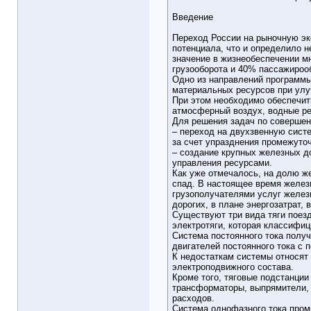
Введение
Переход России на рыночную эко
потенциала, что и определило 
значение в жизнеобеспечении м
грузооборота и 40% пассажироо
Одно из направлений программы
материальных ресурсов при улу
При этом необходимо обеспечит
атмосферный воздух, водные ре
Для решения задач по соверше
– переход на двухзвенную систе
за счет упразднения промежуто
– создание крупных железных д
управления ресурсами.
Как уже отмечалось, на долю же
спад. В настоящее время желез
грузополучателями услуг желез
дорогих, в плане энергозатрат, 
Существуют три вида тяги поезд
электротяги, которая классифиц
Система постоянного тока полу
двигателей постоянного тока с
К недостаткам системы относят 
электроподвижного состава.
Кроме того, тяговые подстанции
трансформаторы, выпрямители, 
расходов.
Система однофазного тока пром