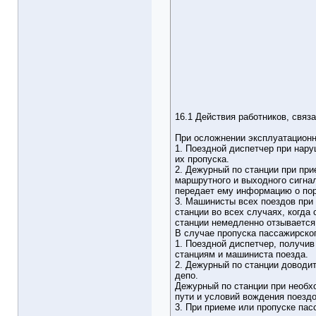
16.1 Действия работников, связ
При осложнении эксплуатационн
1. Поездной диспетчер при нар
их пропуска.
2. Дежурный по станции при при
маршрутного и выходного сигна
передает ему информацию о пор
3. Машинисты всех поездов при
станции во всех случаях, когд
станции немедленно отзывается
В случае пропуска пассажирско
1. Поездной диспетчер, получив
станциям и машиниста поезда.
2. Дежурный по станции доводит
депо.
Дежурный по станции при необх
пути и условий вождения поездо
3. При приеме или пропуске па