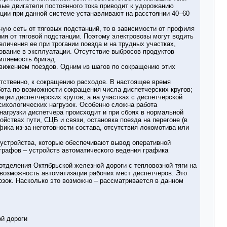
ые двигатели постоянного тока приводит к удорожанию
ции при данной системе устанавливают на расстоянии 40–60
ную сеть от тяговых подстанций, то в зависимости от профиля
ия от тяговой подстанции. Поэтому электровозы могут водить
ичения ее при трогании поезда и на трудных участках,
ование в эксплуатации. Отсутствие выбросов продуктов
мляемость бригад.
вижением поездов. Одним из шагов по сокращению этих
тственно, к сокращению расходов. В настоящее время
ота по возможности сокращения числа диспетчерских кругов;
ации диспетчерских кругов, а на участках с диспетчерской
сихологических нагрузок. Особенно сложна работа
нагрузки диспетчера происходит и при сбоях в нормальной
ойствах пути, СЦБ и связи, остановка поезда на перегоне (в
ика из-за неготовности состава, отсутствия локомотива или
устройства, которые обеспечивают вывод оперативной
графов – устройств автоматического ведения графика
отделения Октябрьской железной дороги с тепловозной тяги на
 возможность автоматизации рабочих мест диспетчеров. Это
озок. Насколько это возможно – рассматривается в данном
ой дороги