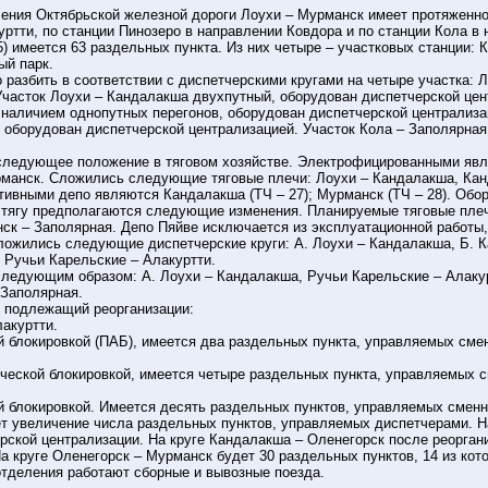
ения Октябрьской железной дороги Лоухи – Мурманск имеет протяженно
ртти, по станции Пинозеро в направлении Ковдора и по станции Кола в
 имеется 63 раздельных пункта. Из них четыре – участковых станции: 
ый парк.
разбить в соответствии с диспетчерскими кругами на четыре участка: 
Участок Лоухи – Кандалакша двухпутный, оборудован диспетчерской цен
наличием однопутных перегонов, оборудован диспетчерской централиза
, оборудован диспетчерской централизацией. Участок Кола – Заполярна
следующее положение в тяговом хозяйстве. Электрофицированными явл
рманск. Сложились следующие тяговые плечи: Лоухи – Кандалакша, Кан
ивными депо являются Кандалакша (ТЧ – 27); Мурманск (ТЧ – 28). Обор
 тягу предполагаются следующие изменения. Планируемые тяговые плеч
ск – Заполярная. Депо Пяйве исключается из эксплуатационной работы, 
ложились следующие диспетчерские круги: А. Лоухи – Кандалакша, Б. Ка
 Ручьи Карельские – Алакуртти.
следующим образом: А. Лоухи – Кандалакша, Ручьи Карельские – Алакур
 Заполярная.
, подлежащий реорганизации:
лакуртти.
 блокировкой (ПАБ), имеется два раздельных пункта, управляемых сме
ческой блокировкой, имеется четыре раздельных пункта, управляемых с
 блокировкой. Имеется десять раздельных пунктов, управляемых сменн
ет увеличение числа раздельных пунктов, управляемых диспетчерами. Н
черской централизации. На круге Кандалакша – Оленегорск после реоргани
а круге Оленегорск – Мурманск будет 30 раздельных пунктов, 14 из кот
отделения работают сборные и вывозные поезда.