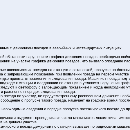
анные с движением поездов в аварийных и нестандартных ситуациях
ой обстановки нарушением графика движения поездов необходимо собл
ушении на участке графика движения поездов, что вызвало опоздание п
еме пассажирских поездов на станцию с остановкой, пропуске по боковы
ла с запрещающим показанием при появлении поезда на первом участке
ядке приема, отправления и следования поезда. Машинист поезда под
 подходе к станции и следовании по станции в условиях нарушения гра
а следуют к светофору с запрещающим показанием и когда необходимо у
 и разъясняет порядок следования поезда.
го поезда по участку, не предусмотренному расписанием движения нео
 сообщение о пропуске такого поезда, намечает на графике время просл
 необходимые сведения о порядке пропуска пассажирского поезда до пр
одимости выделяет проводника из числа машинистов локомотива, имею
в на данном участке.
ссажирского поезда дежурный по станции вызывает по радиосвязи машини