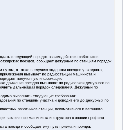
юдать следующий порядок взаимодействия работников:
ассажирских поездов, сообщает дежурным по станциям порядок
м путям, а также в случаях задержки поездов у входного,
 приближения вызывает по радиостанции машиниста и
тверждает полученную информацию.
фика движения поездов вызывают по радиосвязи дежурного по
точнить дальнейший порядок следования. Дежурный по
бходимо выполнять следующие требования:
едования по станциям участка и доводит его до дежурных по
ичастных работников станции, локомотивного и вагонного
щих заключение машиниста-инструктора о знании профиля
ста поезда и сообщает ему путь приема и порядок