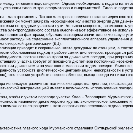
е между тяговыми подстанциями. Однако необходимость подачи на тягов
за установки тяговых трансформаторов и выпрямителей. Тяговые подстан
и – электроемкость. Так как электровоз получает питание через контакт
вижения он может забирать необходимое количество энергии для движен
ростями по трудным участкам пути. Большая мощность, возможность увел
йства электроподвижного состава обеспечивают эффективное ее использ
шума являются факторами, обуславливающими значительно меньшую уто
ают расходы на содержание эксплуатационного аппарата управления д
испетчерской централизации (ДЦ).
ализации приводит к сокращению штата дежурных по станциям, а соотве
чески обоснованный подход к работе самих диспетчеров, проводится раб
еобходимость постоянного контроля за движением поездов, при реорганиз
станциях участка требует от поездного диспетчера постоянных нервно-п
ростным движением и на участках с массовым ходом поездов. Усиление 
правность устройств диспетчерской централизации, неисправности в устр
ях), отключение устройств энергоснабжения, выход поезда из нитки граф
ера используют различные технические средства: дисплеи, печатающие 
петчерской централизацией имеется возможность использования поездо-
.
 том, чтобы с учетом перевода участка Кола – Заполярная Мурманского 
зможность изменения диспетчерских кругов, экономическое положение и
 о возможности сокращения штата оперативного персонала отдела перев
рактеристика главного хода Мурманского отделения Октябрьской железн