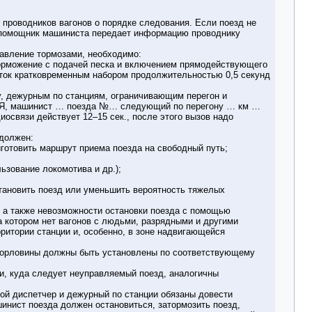
 проводников вагонов о порядке следования. Если поезд не
у, помощник машиниста передает информацию проводнику
правление тормозами, необходимо:
торможение с подачей песка и включением прямодействующего
трток кратковременным набором продолжительностью 0,5 секунд
у, дежурным по станциям, ограничивающим перегон и
е! Я, машинист … поезда №… следующий по перегону … км …
освязи действует 12–15 сек., после этого вызов надо
 должен:
иготовить маршрут приема поезда на свободный путь;
ьзование локомотива и др.);
становить поезд или уменьшить вероятность тяжелых
, а также невозможности остановки поезда с помощью
а котором нет вагонов с людьми, разрядными и другими
ритории станции и, особенно, в зоне надвигающейся
й горловины должны быть установлены по соответствующему
ии, куда следует неуправляемый поезд, аналогичны
дной диспетчер и дежурный по станции обязаны довести
нист поезда должен остановиться, затормозить поезд,