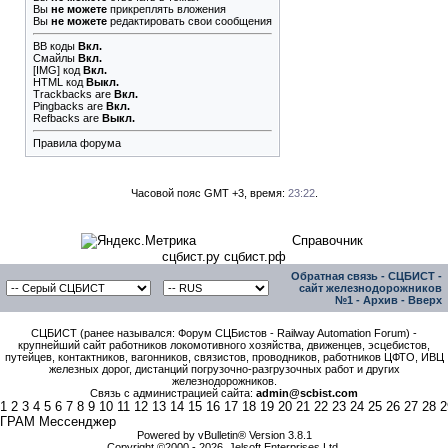
Вы
не можете
прикреплять вложения
Вы
не можете
редактировать свои сообщения
BB коды
Вкл.
Смайлы
Вкл.
[IMG]
код
Вкл.
HTML код
Выкл.
Trackbacks
are
Вкл.
Pingbacks
are
Вкл.
Refbacks
are
Выкл.
Правила форума
Часовой пояс GMT +3, время:
23:22
.
Справочник
сцбист.ру сцбист.рф
Обратная связь
-
СЦБИСТ -
сайт железнодорожников
№1
-
Архив
-
Вверх
СЦБИСТ (ранее назывался: Форум СЦБистов - Railway Automation Forum) -
крупнейший сайт работников локомотивного хозяйства, движенцев, эсцебистов,
путейцев, контактников, вагонников, связистов, проводников, работников ЦФТО, ИВЦ
железных дорог, дистанций погрузочно-разгрузочных работ и других
железнодорожников.
Связь с администрацией сайта:
admin@scbist.com
1
2
3
4
5
6
7
8
9
10
11
12
13
14
15
16
17
18
19
20
21
22
23
24
25
26
27
28
2
ГРАМ Мессенджер
Powered by vBulletin® Version 3.8.1
Copyright ©2000 - 2026, Jelsoft Enterprises Ltd.