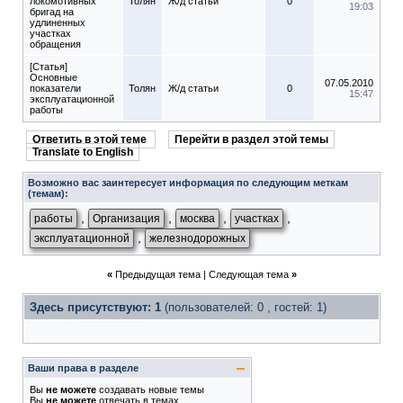
локомотивных
Толян
Ж/д статьи
0
19:03
бригад на
удлиненных
участках
обращения
[Статья]
Основные
07.05.2010
показатели
Толян
Ж/д статьи
0
15:47
эксплуатационной
работы
Ответить в этой теме
Перейти в раздел этой темы
Translate to English
Возможно вас заинтересует информация по следующим меткам
(темам):
,
,
,
,
работы
Организация
москва
участках
,
эксплуатационной
железнодорожных
«
Предыдущая тема
|
Следующая тема
»
Здесь присутствуют: 1
(пользователей: 0 , гостей: 1)
Ваши права в разделе
Вы
не можете
создавать новые темы
Вы
не можете
отвечать в темах