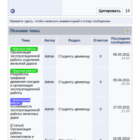
14
Цитировать
Нажмите здесь, чтобы написать комментарий к этому сообщению
Похожие темы
Последнее
Тема
Автор
Раздел
Ответов
сообщение
=Курсовая работа=
Организация
06.04.2011
эксплуатационной
Admin
Студенту-движeнцу
0
14:52
работы отделения
железной дороги
=Курсовая работа=
Разработка
графиков
05.04.2011
движения поездов
Admin
Студенту-движeнцу
0
20:34
и организация
эксплуатационной
работы
=Контрольная
работа=
Особенности
27.03.2011
Admin
Студенту-движeнцу
0
эксплуатационной
21:20
работы железных
дорог
[Статья]
Организация
работы
локомотивов и
10.06.2010