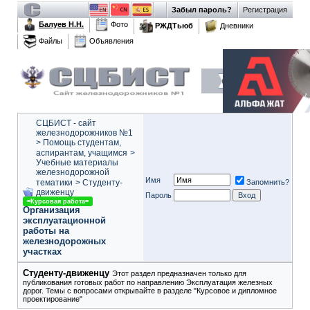
Забыл пароль?
Регистрация
Балуев Н.Н.
Фото
РЖДТьюб
Дневники
Файлы
Объявления
СЦБИСТ - сайт
железнодорожников №1
>
Помощь студентам,
аспирантам, учащимся
>
Учебные материалы
железнодорожной
Имя
тематики
>
Студенту-
Запомнить?
движeнцу
Пароль
=Курсовая работа=
Организация
эксплуатационной
работы на
железнодорожных
участках
Студенту-движeнцу
Этот раздел предназначен только для
публикования готовых работ по направлению Эксплуатация железных
дорог. Темы с вопросами открывайте в разделе "Курсовое и дипломное
проектирование"