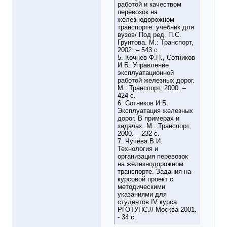
работой и качеством
перевозок на
железнодорожном
транспорте: учебник для
вузов/ Под ред. П.С.
Грунтова. М.: Транспорт,
2002. – 543 с.
5. Кочнев Ф.П., Сотников
И.Б. Управление
эксплуатационной
работой железных дорог.
М.: Транспорт, 2000. –
424 с.
6. Сотников И.Б.
Эксплуатация железных
дорог. В примерах и
задачах. М.: Транспорт,
2000. – 232 с.
7. Чучева В.И.
Технология и
организация перевозок
на железнодорожном
транспорте. Задания на
курсовой проект с
методическими
указаниями для
студентов IV курса.
РГОТУПС.// Москва 2001.
- 34 с.