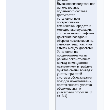
работы.
Высокопроизводственное
использование
подвижного состава
достигается
установлением
прогрессивных
технических средств и
методов эксплуатации;
согласованием графиков
движения поездов и
оборота локомотивов на
смежных участках и на
стыках между дорогами.
Установленная
продолжительность
работы локомотивных
бригад соблюдается
назначением в графике
пунктов смены бригад с
учетом принятой
системы обслуживания
поездов локомотивами,
протяженности участка
обслуживания и
участковой скорости. [1
ст. 3-4]