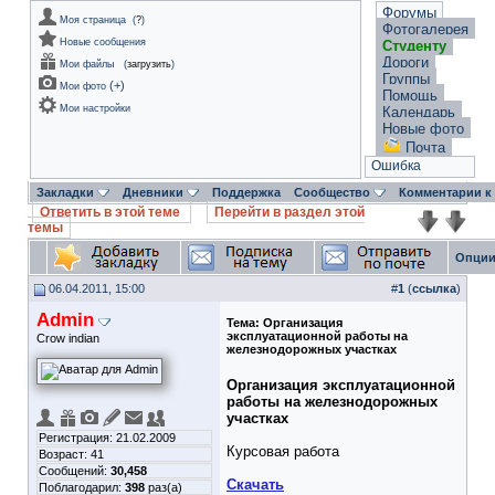
Форумы
Моя страница
(
?
)
Фотогалерея
Новые сообщения
Студенту
Дороги
Мои файлы
(
загрузить
)
Группы
(
+
)
Мои фото
Помощь
Мои настройки
Календарь
Новые фото
Почта
Ошибка
Закладки
Дневники
Поддержка
Сообщество
Комментарии к
Ответить в этой теме
Перейти в раздел этой
темы
Опции
06.04.2011, 15:00
#
1
(
ссылка
)
Admin
Тема:
Организация
эксплуатационной работы на
Crow indian
железнодорожных участках
Организация эксплуатационной
работы на железнодорожных
участках
Регистрация: 21.02.2009
Курсовая работа
Возраст: 41
Сообщений:
30,458
Скачать
Поблагодарил:
398
раз(а)