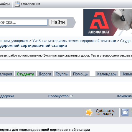
Файлы
Объявления
антам, учащимся
>
Учебные материалы железнодорожной тематики
>
Студен
одорожной сортировочной станции
товых работ по направлению Эксплуатация железных дорог. Темы с вопросами открыва
алерея
Студенту
Дороги
Группы
Помощь
Календарь
Новы
ддержка
Сообщество
Коммент
бюджета для железнодорожной сортировочной станции