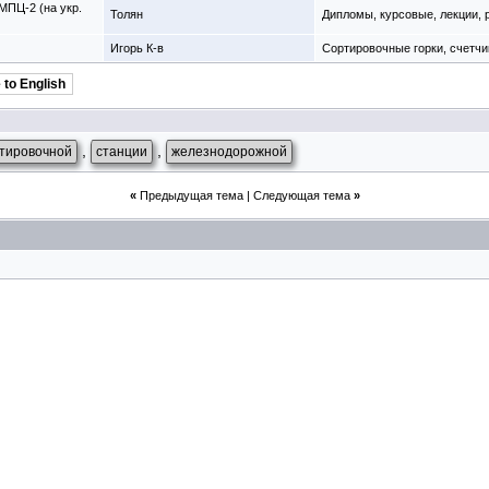
МПЦ-2 (на укр.
Толян
Дипломы, курсовые, лекции,
Игорь К-в
Сортировочные горки, счетчи
 to English
,
,
тировочной
станции
железнодорожной
«
Предыдущая тема
|
Следующая тема
»