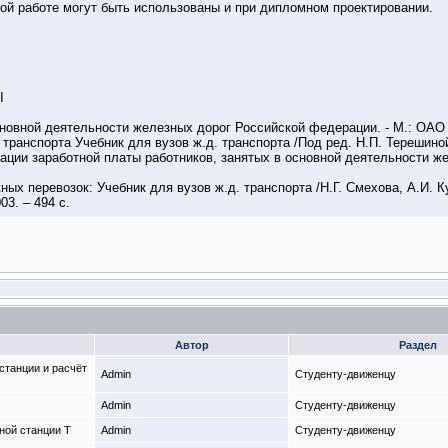
ой работе могут быть использованы и при дипломном проектировании.
Ы
сновной деятельности железных дорог Российской федерации. - М.: ОАО
транспорта Учебник для вузов ж.д. транспорта /Под ред. Н.П. Терешиной 
ации заработной платы работников, занятых в основной деятельности ж
ых перевозок: Учебник для вузов ж.д. транспорта /Н.Г. Смехова, А.И. К
03. – 494 с.
Автор
Раздел
станции и расчёт
Admin
Студенту-движeнцу
Admin
Студенту-движeнцу
ной станции Т
Admin
Студенту-движeнцу