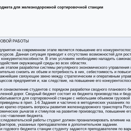
бюджета для железнодорожной сортировочной станции
СОВОЙ РАБОТЫ
дприятия на современном этапе является повышение его конкурентоспос
сурсов. Данная ситуация приводит к отсутствию возможностей для рост
го конкурентоспособности. В этих условиях необходимо наладить самон
оздействия окружающей среды во всех областях.
м этапом разработки системы регулярного экономического управления 
чительно снизить их объем и потребность в них, себестоимость и повыс
ажнейшее связующее звено между стратегическим и оперативным управ
цессов предприятия и, как следствие, на повышение его конкурентосп
я ознакомление студентов с порядком разработки сводного планового б
лезной дорог. Сводный бюджет состоит из бюджета производства и бюдж
абатывается для сортировочной станции с небольшим объемом грузовой 
приведены в прил. 1-6 Задания и частично в методических указаниях по
мо кратко отразить вопросы развития железнодорожного транспорта Ро
омических рычагов и стимулов на развитие производства, повышение ег
 сос¬тавления бюджета.
сследовательской работы студент должен проанализировать влияние на 
 факторов, указанных преподавателем в дополнительном задании.
и годового бюджета станции студенту задаются преподавателем по вари