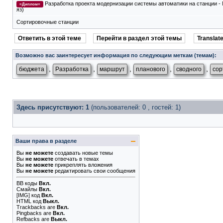
Разработка проекта модернизации системы автоматики на станции - 
=Диплом=
яз)
Сортировочные станции
Ответить в этой теме
Перейти в раздел этой темы
Translate
Возможно вас заинтересует информация по следующим меткам (темам):
,
,
,
,
,
бюджета
Разработка
маршрут
планового
сводного
сор
Здесь присутствуют: 1
(пользователей: 0 , гостей: 1)
Ваши права в разделе
Вы
не можете
создавать новые темы
Вы
не можете
отвечать в темах
Вы
не можете
прикреплять вложения
Вы
не можете
редактировать свои сообщения
BB коды
Вкл.
Смайлы
Вкл.
[IMG]
код
Вкл.
HTML код
Выкл.
Trackbacks
are
Вкл.
Pingbacks
are
Вкл.
Refbacks
are
Выкл.