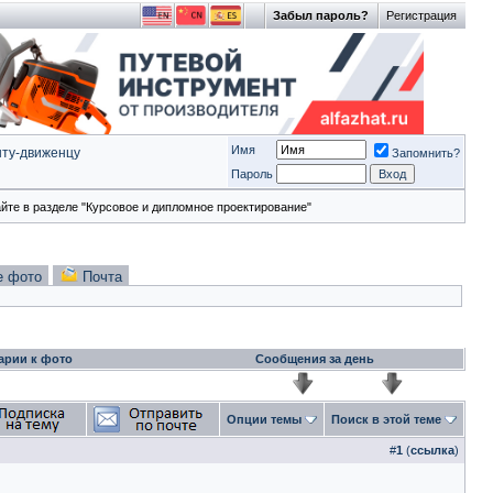
Забыл пароль?
Регистрация
Имя
ту-движeнцу
Запомнить?
Пароль
йте в разделе "Курсовое и дипломное проектирование"
е фото
Почта
арии к фото
Сообщения за день
Опции темы
Поиск в этой теме
#
1
(
ссылка
)