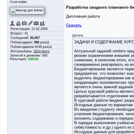
Crow indian
Разработка сводного планового 
Дипломная работа
Скачать
Регистрация: 21.02.2009
Возраст: 41
Цитата:
Сообщений:
30,457
ЗАДАЧИ И СОДЕРЖАНИЕ КУР
Поблагодарил:
398
раз(а)
Поблагодарили 6048 раз(а)
Актуальной задачей любого пре
Фотоальбомы:
2624 фото
резким ограничением внешних ре
Записей в дневнике:
905
Репутация:
126141
снижению, в конечном итоге, е
своевременно реагировать на в
Бюджетирование является первы
предприятия, что позволяет зна
выделить бюджетирование как в
координацию экономических про
является очень важной задачей.
Целью курсовой работы являетс
разрабатывается отделением же
В курсовой работе бюджет разр
Исходные данные по вариантам 
Во введении студенту необходи
усиления бюджетирования, экон
изложить содержание и порядок
В порядке выполнения учебно-и
себестоимость и др.) одного из
Исходные данные для разработк