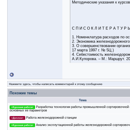
Методические указания к курсов
С П И С О К Л И Т Е Р А Т У Р 
1. Номенклатура расходов по о
2. Экономика железнодорожного 
3. О совершенствовании организ
17 марта 1997 г. № 5Ц.)
4. Себестоимость железнодорожн
А.И.Купорова. – М.: Маршрут. 20
Нажмите здесь, чтобы написать комментарий к этому сообщению
Похожие темы
Тема
Разработка технологии работы промышленной сортировочной 
=Курсовая работа=
основных ее параметров
Работа железнодорожной станции
=Диплом=
Анализ эксплутационной работы железнодорожной сортировоч
=Курсовая работа=