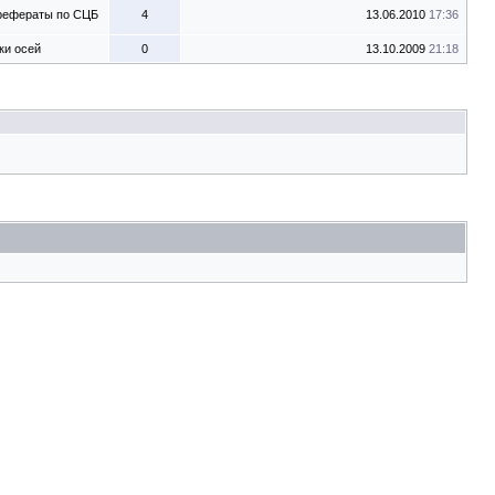
 рефераты по СЦБ
4
13.06.2010
17:36
ки осей
0
13.10.2009
21:18