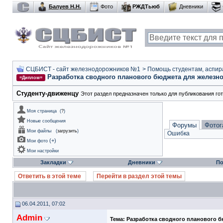
Балуев Н.Н.
Фото
РЖДТьюб
Дневники
СЦБИСТ - сайт железнодорожников №1
>
Помощь студентам, аспир
Разработка сводного планового бюджета для железн
=Диплом=
Студенту-движeнцу
Этот раздел предназначен только для публикования го
Моя страница
(
?
)
Новые сообщения
Форумы
Фотог
Мои файлы
(
загрузить
)
Ошибка
(
+
)
Мои фото
Мои настройки
Закладки
Дневники
По
Ответить в этой теме
Перейти в раздел этой темы
06.04.2011, 07:02
Admin
Тема:
Разработка сводного планового 