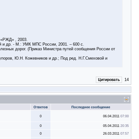
 «РЖД» , 2003.
и др. - М.: УМК МПС России, 2001. – 600 с.
елезных дорог. (Приказ Министра путей сообщения России от
упоров, Ю.Н. Кожевников и др.; Под ред. Н.Г.Смеховой и
14
Цитировать
Ответов
Последнее сообщение
0
06.04.2011
07:00
0
05.04.2011
20:35
0
26.03.2011
07:57