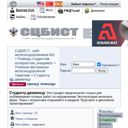
Забыл пароль?
Регистрация
Балуев Н.Н.
Фото
РЖДТьюб
Дневники
Файлы
Объявления
СЦБИСТ - сайт
железнодорожников №1
>
Помощь студентам,
аспирантам, учащимся
>
Имя
Запомнить?
Учебные материалы
Пароль
железнодорожной
тематики
>
Студенту-
движeнцу
прошу помощи
=Диплом=
Студенту-движeнцу
Этот раздел предназначен только для
публикования готовых работ по направлению Эксплуатация железных
дорог. Темы с вопросами открывайте в разделе "Курсовое и дипломное
проектирование"
Форумы
Моя страница
(
?
)
Фотогалерея
Новые сообщения
Студенту
Дороги
Мои файлы
(
загрузить
)