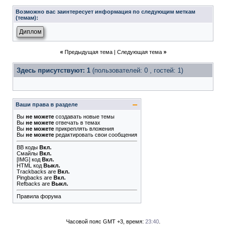
Возможно вас заинтересует информация по следующим меткам
(темам):
Диплом
«
Предыдущая тема
|
Следующая тема
»
Здесь присутствуют: 1
(пользователей: 0 , гостей: 1)
Ваши права в разделе
Вы
не можете
создавать новые темы
Вы
не можете
отвечать в темах
Вы
не можете
прикреплять вложения
Вы
не можете
редактировать свои сообщения
BB коды
Вкл.
Смайлы
Вкл.
[IMG]
код
Вкл.
HTML код
Выкл.
Trackbacks
are
Вкл.
Pingbacks
are
Вкл.
Refbacks
are
Выкл.
Правила форума
Часовой пояс GMT +3, время:
23:40
.