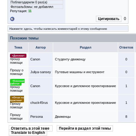
Поблагодарили 0 раз(а)
Фотоальбомы:
не добавлял
Репутация:
11
0
Цитировать
Нажмите здесь, чтобы написать комментарий к этому сообщению
Похожие темы
Тема
Автор
Раздел
Ответов
=Диплом=
прошу
Canon
Студенту-движeнцу
0
помощи
Прошу о
Juliya-sansey
Путевые машины и инструмент
0
помощи
=Курсовая
работа=
Canon
Курсовое и дипломное проектирование
1
прошу
помощи
=Отчет по
практике=
chuck45rus
Курсовое и дипломное проектирование
1
Прошу
помощи
Прошу
Persona
Движенцы
8
помощи
Ответить в этой теме
Перейти в раздел этой темы
Translate to English