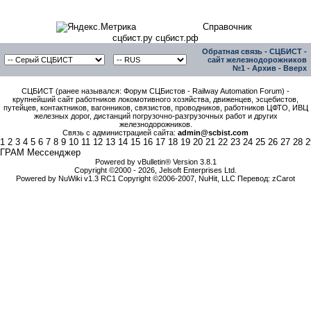
Справочник
сцбист.ру сцбист.рф
Обратная связь
-
СЦБИСТ -
сайт железнодорожников
№1
-
Архив
-
Вверх
СЦБИСТ (ранее назывался: Форум СЦБистов - Railway Automation Forum) -
крупнейший сайт работников локомотивного хозяйства, движенцев, эсцебистов,
путейцев, контактников, вагонников, связистов, проводников, работников ЦФТО, ИВЦ
железных дорог, дистанций погрузочно-разгрузочных работ и других
железнодорожников.
Связь с администрацией сайта:
admin@scbist.com
1
2
3
4
5
6
7
8
9
10
11
12
13
14
15
16
17
18
19
20
21
22
23
24
25
26
27
28
2
ГРАМ Мессенджер
Powered by vBulletin® Version 3.8.1
Copyright ©2000 - 2026, Jelsoft Enterprises Ltd.
Powered by NuWiki v1.3 RC1 Copyright ©2006-2007, NuHit, LLC Перевод: zCarot