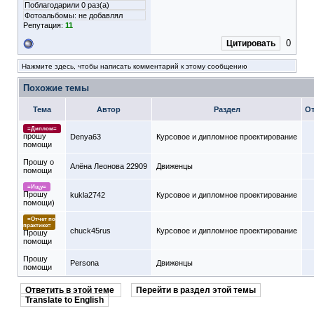
Поблагодарили 0 раз(а)
Фотоальбомы:
не добавлял
Репутация:
11
0
Цитировать
Нажмите здесь, чтобы написать комментарий к этому сообщению
Похожие темы
Тема
Автор
Раздел
О
=Диплом=
прошу
Denya63
Курсовое и дипломное проектирование
помощи
Прошу о
Алёна Леонова 22909
Движенцы
помощи
=Ищу=
Прошу
kukla2742
Курсовое и дипломное проектирование
помощи)
=Отчет по
практике=
chuck45rus
Курсовое и дипломное проектирование
Прошу
помощи
Прошу
Persona
Движенцы
помощи
Ответить в этой теме
Перейти в раздел этой темы
Translate to English