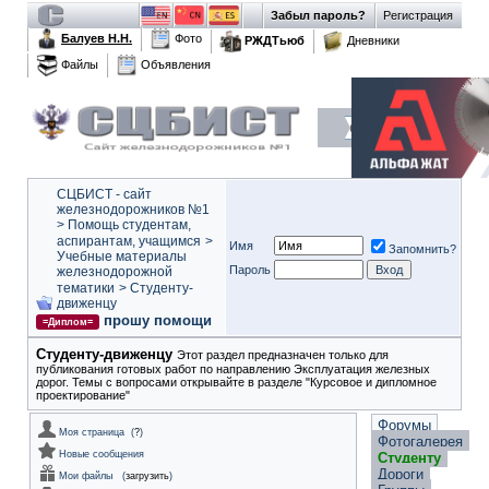
Забыл пароль?
Регистрация
Балуев Н.Н.
Фото
РЖДТьюб
Дневники
Файлы
Объявления
СЦБИСТ - сайт
железнодорожников №1
>
Помощь студентам,
аспирантам, учащимся
>
Имя
Запомнить?
Учебные материалы
Пароль
железнодорожной
тематики
>
Студенту-
движeнцу
прошу помощи
=Диплом=
Студенту-движeнцу
Этот раздел предназначен только для
публикования готовых работ по направлению Эксплуатация железных
дорог. Темы с вопросами открывайте в разделе "Курсовое и дипломное
проектирование"
Форумы
Моя страница
(
?
)
Фотогалерея
Новые сообщения
Студенту
Дороги
Мои файлы
(
загрузить
)