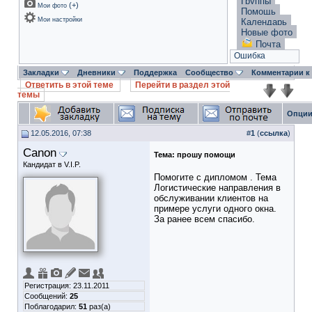
Группы
(
+
)
Мои фото
Помощь
Мои настройки
Календарь
Новые фото
Почта
Ошибка
Закладки
Дневники
Поддержка
Сообщество
Комментарии к
Ответить в этой теме
Перейти в раздел этой
темы
Опции
12.05.2016, 07:38
#
1
(
ссылка
)
Canon
Тема:
прошу помощи
Кандидат в V.I.P.
Помогите с дипломом . Тема
Логистические направления в
обслуживании клиентов на
примере услуги одного окна.
За ранее всем спасибо.
Регистрация: 23.11.2011
Сообщений:
25
Поблагодарил:
51
раз(а)