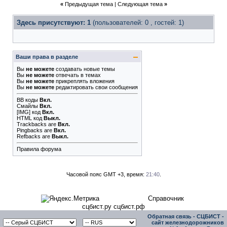
«
Предыдущая тема
|
Следующая тема
»
Здесь присутствуют: 1
(пользователей: 0 , гостей: 1)
Ваши права в разделе
Вы
не можете
создавать новые темы
Вы
не можете
отвечать в темах
Вы
не можете
прикреплять вложения
Вы
не можете
редактировать свои сообщения
BB коды
Вкл.
Смайлы
Вкл.
[IMG]
код
Вкл.
HTML код
Выкл.
Trackbacks
are
Вкл.
Pingbacks
are
Вкл.
Refbacks
are
Выкл.
Правила форума
Часовой пояс GMT +3, время:
21:40
.
Справочник
сцбист.ру сцбист.рф
Обратная связь
-
СЦБИСТ -
сайт железнодорожников