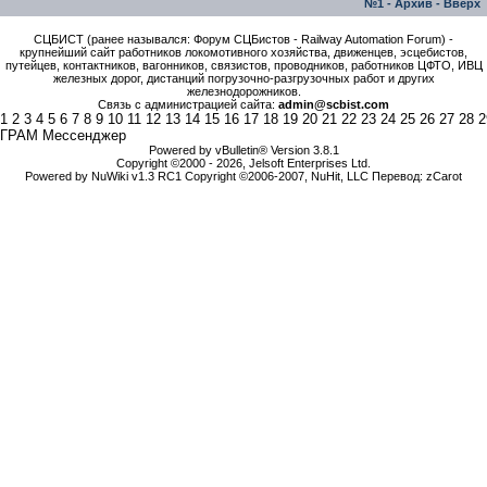
№1
-
Архив
-
Вверх
СЦБИСТ (ранее назывался: Форум СЦБистов - Railway Automation Forum) -
крупнейший сайт работников локомотивного хозяйства, движенцев, эсцебистов,
путейцев, контактников, вагонников, связистов, проводников, работников ЦФТО, ИВЦ
железных дорог, дистанций погрузочно-разгрузочных работ и других
железнодорожников.
Связь с администрацией сайта:
admin@scbist.com
1
2
3
4
5
6
7
8
9
10
11
12
13
14
15
16
17
18
19
20
21
22
23
24
25
26
27
28
2
ГРАМ Мессенджер
Powered by vBulletin® Version 3.8.1
Copyright ©2000 - 2026, Jelsoft Enterprises Ltd.
Powered by NuWiki v1.3 RC1 Copyright ©2006-2007, NuHit, LLC Перевод: zCarot