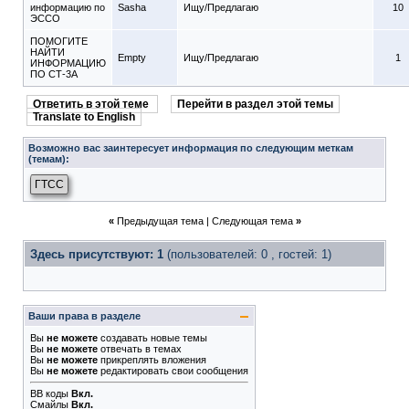
информацию по
Sasha
Ищу/Предлагаю
10
ЭССО
ПОМОГИТЕ
НАЙТИ
Empty
Ищу/Предлагаю
1
ИНФОРМАЦИЮ
ПО СТ-3А
Ответить в этой теме
Перейти в раздел этой темы
Translate to English
Возможно вас заинтересует информация по следующим меткам
(темам):
ГТСС
«
Предыдущая тема
|
Следующая тема
»
Здесь присутствуют: 1
(пользователей: 0 , гостей: 1)
Ваши права в разделе
Вы
не можете
создавать новые темы
Вы
не можете
отвечать в темах
Вы
не можете
прикреплять вложения
Вы
не можете
редактировать свои сообщения
BB коды
Вкл.
Смайлы
Вкл.