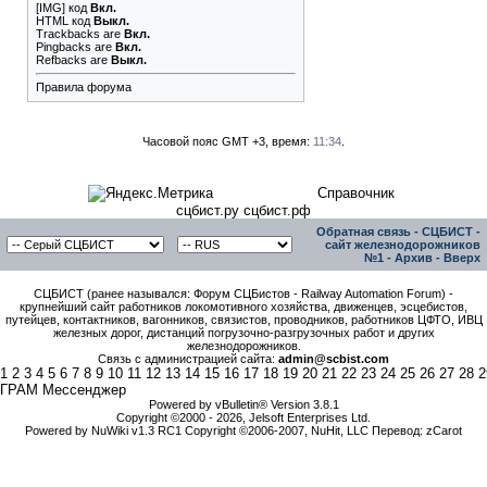
[IMG]
код
Вкл.
HTML код
Выкл.
Trackbacks
are
Вкл.
Pingbacks
are
Вкл.
Refbacks
are
Выкл.
Правила форума
Часовой пояс GMT +3, время:
11:34
.
Справочник
сцбист.ру сцбист.рф
Обратная связь
-
СЦБИСТ -
сайт железнодорожников
№1
-
Архив
-
Вверх
СЦБИСТ (ранее назывался: Форум СЦБистов - Railway Automation Forum) -
крупнейший сайт работников локомотивного хозяйства, движенцев, эсцебистов,
путейцев, контактников, вагонников, связистов, проводников, работников ЦФТО, ИВЦ
железных дорог, дистанций погрузочно-разгрузочных работ и других
железнодорожников.
Связь с администрацией сайта:
admin@scbist.com
1
2
3
4
5
6
7
8
9
10
11
12
13
14
15
16
17
18
19
20
21
22
23
24
25
26
27
28
2
ГРАМ Мессенджер
Powered by vBulletin® Version 3.8.1
Copyright ©2000 - 2026, Jelsoft Enterprises Ltd.
Powered by NuWiki v1.3 RC1 Copyright ©2006-2007, NuHit, LLC Перевод: zCarot