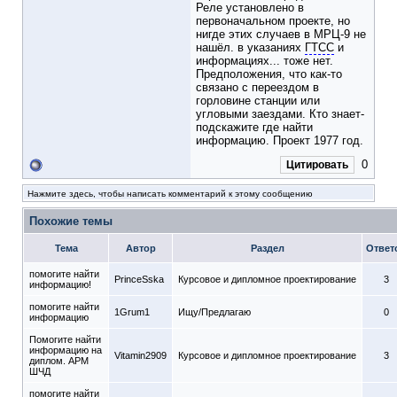
Реле установлено в
первоначальном проекте, но
нигде этих случаев в МРЦ-9 не
нашёл. в указаниях
ГТСС
и
информациях... тоже нет.
Предположения, что как-то
связано с переездом в
горловине станции или
угловыми заездами. Кто знает-
подскажите где найти
информацию. Проект 1977 год.
0
Цитировать
Нажмите здесь, чтобы написать комментарий к этому сообщению
Похожие темы
Тема
Автор
Раздел
Ответ
помогите найти
PrinceSska
Курсовое и дипломное проектирование
3
информацию!
помогите найти
1Grum1
Ищу/Предлагаю
0
информацию
Помогите найти
информацию на
Vitamin2909
Курсовое и дипломное проектирование
3
диплом. АРМ
ШЧД
помогите найти