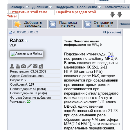
Ошибка
Закладки
Дневники
Поддержка
Сообщество
Комментарии к
Ответить в этой теме
Перейти в раздел этой
темы
Опции
20.03.2013, 01:02
#
1
(
ссылка
)
Rahaz
Тема:
Помогите найти
информацию по МРЦ-9
V.I.P.
Подскажите кто-нибудь.
ЭЦ
построено по альбому МРЦ-9.
В цепь включения поездных и
маневровых КС(2-1, 2-11
НПМ-69 сигнала Н4Б)
Регистрация: 03.09.2009
включено реле Н4К, которое
Адрес: Слобожанщина
включается при срабатывании
Возраст: 56
противоповторных реле и
Сообщений:
167
обестачивается при
Поблагодарил:
42
раз(а)
перекрытии сигнала(поездного
Поблагодарили 37 раз(а)
или маневрового с 4Б пути.
Фотоальбомы:
не добавлял
Репутация:
20
(включено контакт 1-11 блока
ВД-62). единственный
задействованый контакт 21-23
при срабатывании реле
обрывает шину ЧМ светофора
М26(2-14 НМ-1), чем исключает
паралельные передвижения.