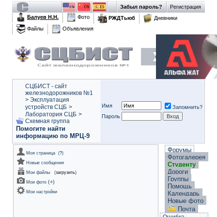
Забыл пароль?
Регистрация
Балуев Н.Н.
Фото
РЖДТьюб
Дневники
Файлы
Объявления
СЦБИСТ - сайт
железнодорожников №1
>
Эксплуатация
Имя
устройств СЦБ
>
Запомнить?
Лаборатория СЦБ
>
Пароль
Схемная группа
Помогите найти
информацию по МРЦ-9
Форумы
Моя страница
(
?
)
Фотогалерея
Новые сообщения
Студенту
Дороги
Мои файлы
(
загрузить
)
Группы
(
+
)
Мои фото
Помощь
Мои настройки
Календарь
Новые фото
Почта