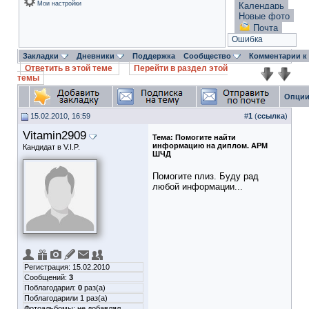
Мои настройки
Календарь
Новые фото
Почта
Ошибка
Закладки
Дневники
Поддержка
Сообщество
Комментарии к
Ответить в этой теме
Перейти в раздел этой
темы
Опции
15.02.2010, 16:59
#
1
(
ссылка
)
Vitamin2909
Тема:
Помогите найти
информацию на диплом. АРМ
Кандидат в V.I.P.
ШЧД
Помогите плиз. Буду рад
любой информации...
Регистрация: 15.02.2010
Сообщений:
3
Поблагодарил:
0
раз(а)
Поблагодарили 1 раз(а)
Фотоальбомы:
не добавлял