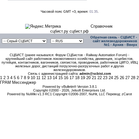
Часовой пояс GMT +3, время:
01:35
.
Справочник
сцбист.ру сцбист.рф
Обратная связь
-
СЦБИСТ -
сайт железнодорожников
№1
-
Архив
-
Вверх
СЦБИСТ (ранее назывался: Форум СЦБистов - Railway Automation Forum) -
крупнейший сайт работников локомотивного хозяйства, движенцев, эсцебистов,
путейцев, контактников, вагонников, связистов, проводников, работников ЦФТО, ИВЦ
железных дорог, дистанций погрузочно-разгрузочных работ и других
железнодорожников.
Связь с администрацией сайта:
admin@scbist.com
1
2
3
4
5
6
7
8
9
10
11
12
13
14
15
16
17
18
19
20
21
22
23
24
25
26
27
28
2
ГРАМ Мессенджер
Powered by vBulletin® Version 3.8.1
Copyright ©2000 - 2026, Jelsoft Enterprises Ltd.
Powered by NuWiki v1.3 RC1 Copyright ©2006-2007, NuHit, LLC Перевод: zCarot