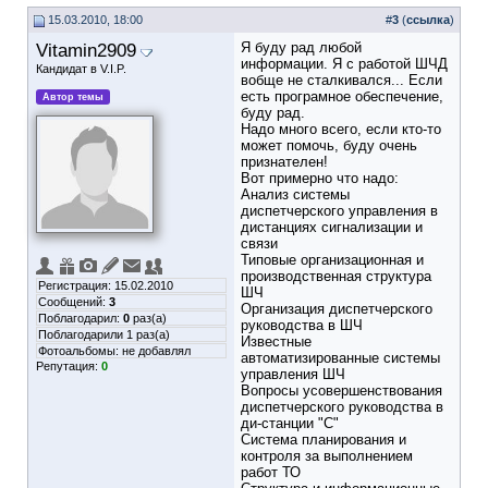
15.03.2010, 18:00
#
3
(
ссылка
)
Vitamin2909
Я буду рад любой
информации. Я с работой ШЧД
Кандидат в V.I.P.
вобще не сталкивался... Если
есть програмное обеспечение,
Автор темы
буду рад.
Надо много всего, если кто-то
может помочь, буду очень
признателен!
Вот примерно что надо:
Анализ системы
диспетчерского управления в
дистанциях сигнализации и
связи
Типовые организационная и
производственная структура
Регистрация: 15.02.2010
ШЧ
Сообщений:
3
Организация диспетчерского
Поблагодарил:
0
раз(а)
руководства в ШЧ
Поблагодарили 1 раз(а)
Известные
Фотоальбомы:
не добавлял
автоматизированные системы
Репутация:
0
управления ШЧ
Вопросы усовершенствования
диспетчерского руководства в
ди-станции "С"
Система планирования и
контроля за выполнением
работ ТО