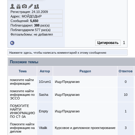
Регистрация: 24.10.2009
Адрес: МОЙДОДЫР
Сообщений:
5,650
Поблагодарил:
388
раз(а)
Поблагодарили 577 раз(а)
Фотоальбомы:
не добавлял
1
Цитировать
Нажмите здесь, чтобы написать комментарий к этому сообщению
Похожие темы
Тема
Автор
Раздел
Ответов
помогите найти
1Grum1
Ищу/Предлагаю
0
информацию
помогите найти
информацию по
Sasha
Ищу/Предлагаю
10
ЭССО
ПОМОГИТЕ
НАЙТИ
Empty
Ищу/Предлагаю
1
ИНФОРМАЦИЮ
ПО СТ-3А
Помогите найти
информацию на
Vitalik
Курсовое и дипломное проектирование
3
диплом