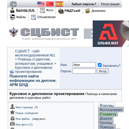
Забыл пароль?
Регистрация
Балуев Н.Н.
Фото
РЖДТьюб
Дневники
Файлы
Объявления
СЦБИСТ - сайт
железнодорожников №1
>
Помощь студентам,
аспирантам, учащимся
>
Имя
Запомнить?
Курсовое и дипломное
Пароль
проектирование
Помогите найти
информацию на диплом.
АРМ ШЧД
Курсовое и дипломное проектирование
Помощь в написании
дипломов и курсовых работ
Форумы
Моя страница
(
?
)
Фотогалерея
Новые сообщения
Студенту
Дороги
Мои файлы
(
загрузить
)
Группы
(
+
)
Мои фото
Помощь