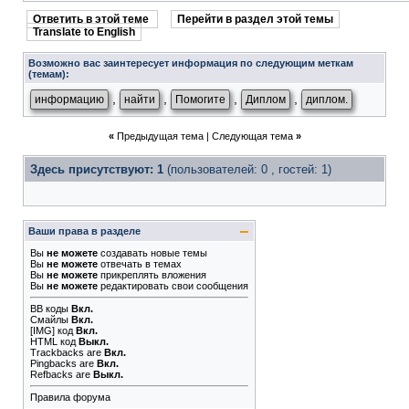
Ответить в этой теме
Перейти в раздел этой темы
Translate to English
Возможно вас заинтересует информация по следующим меткам
(темам):
,
,
,
,
информацию
найти
Помогите
Диплом
диплом.
«
Предыдущая тема
|
Следующая тема
»
Здесь присутствуют: 1
(пользователей: 0 , гостей: 1)
Ваши права в разделе
Вы
не можете
создавать новые темы
Вы
не можете
отвечать в темах
Вы
не можете
прикреплять вложения
Вы
не можете
редактировать свои сообщения
BB коды
Вкл.
Смайлы
Вкл.
[IMG]
код
Вкл.
HTML код
Выкл.
Trackbacks
are
Вкл.
Pingbacks
are
Вкл.
Refbacks
are
Выкл.
Правила форума