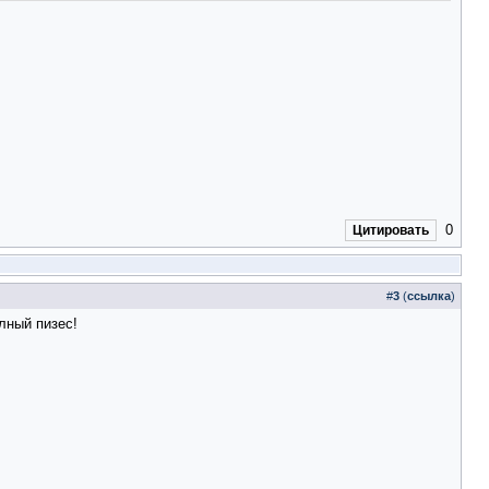
0
Цитировать
#
3
(
ссылка
)
лный пизес!