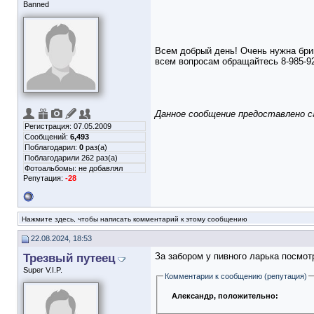
Banned
Всем добрый день! Очень нужна бриг
всем вопросам обращайтесь 8-985-9
Данное сообщение предоставлено 
Регистрация: 07.05.2009
Сообщений:
6,493
Поблагодарил:
0
раз(а)
Поблагодарили 262 раз(а)
Фотоальбомы:
не добавлял
Репутация:
-28
Нажмите здесь, чтобы написать комментарий к этому сообщению
22.08.2024, 18:53
Трезвый путеец
За забором у пивного ларька посмот
Super V.I.P.
Комментарии к сообщению (репутация)
Александр
, положительно: