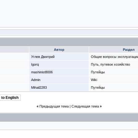
Автор
Раздел
Углев Дмитрий
Общие вопросы эксплуатаци
Igorq
Путь, путевое хозяйство
mashinist8006
Путейцы
Admin
Wiki
Mihail2283
Путейцы
 to English
«
Предыдущая тема
|
Следующая тема
»