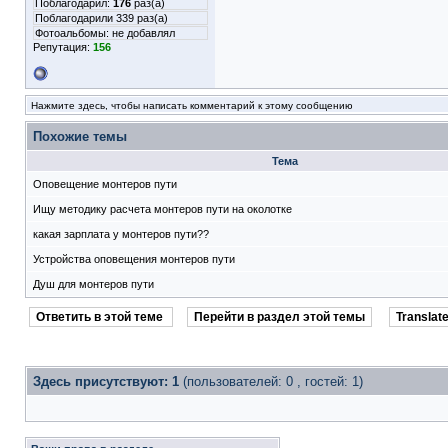
Поблагодарил:
176
раз(а)
Поблагодарили 339 раз(а)
Фотоальбомы:
не добавлял
Репутация:
156
Нажмите здесь, чтобы написать комментарий к этому сообщению
Похожие темы
Тема
Оповещение монтеров пути
Ищу методику расчета монтеров пути на околотке
какая зарплата у монтеров пути??
Устройства оповещения монтеров пути
Душ для монтеров пути
Ответить в этой теме
Перейти в раздел этой темы
Translate
Здесь присутствуют: 1
(пользователей: 0 , гостей: 1)