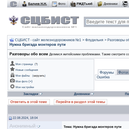
Балуев Н.Н.
Фото
РЖДТьюб
Дневники
СЦБИСТ - сайт железнодорожников №1
>
Флудильня
>
Разговоры о
Нужна бригада монтеров пути
Разговоры обо всем
Делимся житейскими проблемами. Также смотрите с
Моя страница
(
?
)
Новые сообщения
Форумы
Фотог
Мои файлы
(
загрузить
)
Ошибка
(
+
)
Мои фото
Мои настройки
Закладки
Дневники
По
Ответить в этой теме
Перейти в раздел этой темы
22.08.2024, 18:04
Анонимный
Тема:
Нужна бригада монтеров пути