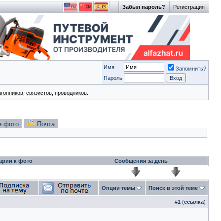
Забыл пароль?
Регистрация
Имя
Запомнить?
Пароль
агонников
,
связистов
,
проводников
.
е фото
Почта
арии к фото
Сообщения за день
Опции темы
Поиск в этой теме
#
1
(
ссылка
)