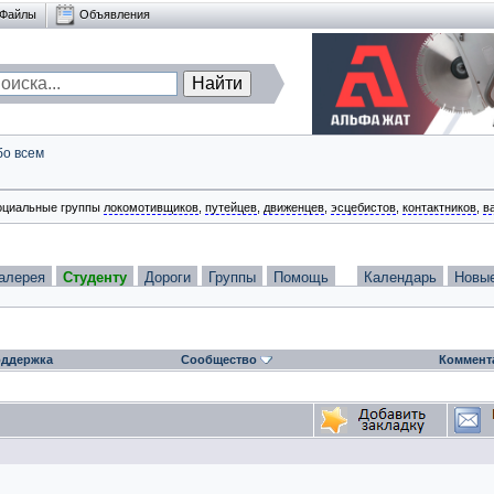
Файлы
Объявления
бо всем
оциальные группы
локомотивщиков
,
путейцев
,
движенцев
,
эсцебистов
,
контактников
,
в
алерея
Студенту
Дороги
Группы
Помощь
Календарь
Новы
ддержка
Сообщество
Коммент