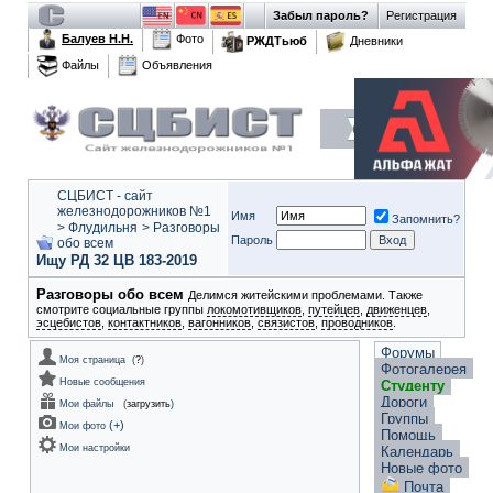
Забыл пароль?
Регистрация
Балуев Н.Н.
Фото
РЖДТьюб
Дневники
Файлы
Объявления
СЦБИСТ - сайт
железнодорожников №1
Имя
Запомнить?
>
Флудильня
>
Разговоры
Пароль
обо всем
Ищу РД 32 ЦВ 183-2019
Разговоры обо всем
Делимся житейскими проблемами. Также
смотрите социальные группы
локомотивщиков
,
путейцев
,
движенцев
,
эсцебистов
,
контактников
,
вагонников
,
связистов
,
проводников
.
Форумы
Моя страница
(
?
)
Фотогалерея
Новые сообщения
Студенту
Дороги
Мои файлы
(
загрузить
)
Группы
(
+
)
Мои фото
Помощь
Мои настройки
Календарь
Новые фото
Почта