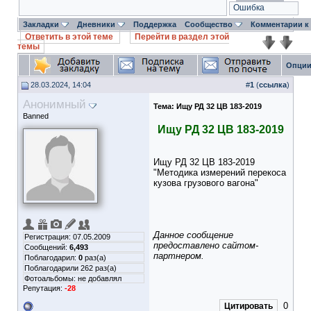
Ошибка
Закладки
Дневники
Поддержка
Сообщество
Комментарии к
Ответить в этой теме
Перейти в раздел этой
темы
Опции
28.03.2024, 14:04
#
1
(
ссылка
)
Анонимный
Тема:
Ищу РД 32 ЦВ 183-2019
Banned
Ищу РД 32 ЦВ 183-2019
Ищу РД 32 ЦВ 183-2019
"Методика измерений перекоса
кузова грузового вагона"
Данное сообщение
Регистрация: 07.05.2009
предоставлено сайтом-
Сообщений:
6,493
партнером.
Поблагодарил:
0
раз(а)
Поблагодарили 262 раз(а)
Фотоальбомы:
не добавлял
Репутация:
-28
0
Цитировать