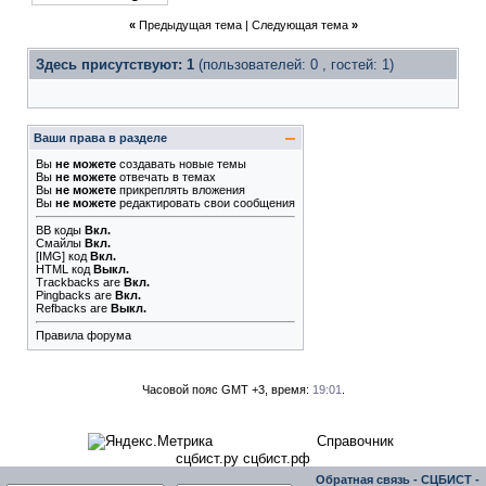
«
Предыдущая тема
|
Следующая тема
»
Здесь присутствуют: 1
(пользователей: 0 , гостей: 1)
Ваши права в разделе
Вы
не можете
создавать новые темы
Вы
не можете
отвечать в темах
Вы
не можете
прикреплять вложения
Вы
не можете
редактировать свои сообщения
BB коды
Вкл.
Смайлы
Вкл.
[IMG]
код
Вкл.
HTML код
Выкл.
Trackbacks
are
Вкл.
Pingbacks
are
Вкл.
Refbacks
are
Выкл.
Правила форума
Часовой пояс GMT +3, время:
19:01
.
Справочник
сцбист.ру сцбист.рф
Обратная связь
-
СЦБИСТ -