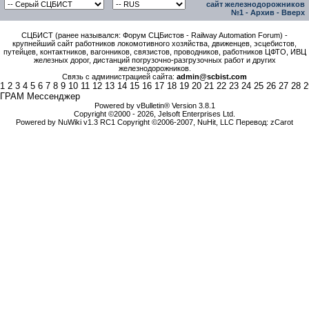
сайт железнодорожников
№1
-
Архив
-
Вверх
СЦБИСТ (ранее назывался: Форум СЦБистов - Railway Automation Forum) -
крупнейший сайт работников локомотивного хозяйства, движенцев, эсцебистов,
путейцев, контактников, вагонников, связистов, проводников, работников ЦФТО, ИВЦ
железных дорог, дистанций погрузочно-разгрузочных работ и других
железнодорожников.
Связь с администрацией сайта:
admin@scbist.com
1
2
3
4
5
6
7
8
9
10
11
12
13
14
15
16
17
18
19
20
21
22
23
24
25
26
27
28
2
ГРАМ Мессенджер
Powered by vBulletin® Version 3.8.1
Copyright ©2000 - 2026, Jelsoft Enterprises Ltd.
Powered by NuWiki v1.3 RC1 Copyright ©2006-2007, NuHit, LLC Перевод: zCarot