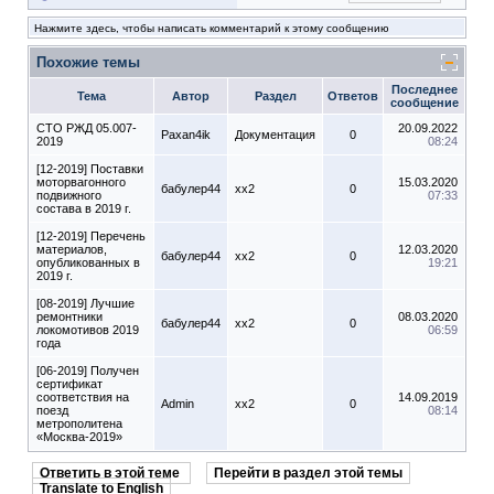
Нажмите здесь, чтобы написать комментарий к этому сообщению
Похожие темы
Последнее
Тема
Автор
Раздел
Ответов
сообщение
СТО РЖД 05.007-
20.09.2022
Paxan4ik
Документация
0
2019
08:24
[12-2019] Поставки
моторвагонного
15.03.2020
бабулер44
xx2
0
подвижного
07:33
состава в 2019 г.
[12-2019] Перечень
материалов,
12.03.2020
бабулер44
xx2
0
опубликованных в
19:21
2019 г.
[08-2019] Лучшие
ремонтники
08.03.2020
бабулер44
xx2
0
локомотивов 2019
06:59
года
[06-2019] Получен
сертификат
соответствия на
14.09.2019
Admin
xx2
0
поезд
08:14
метрополитена
«Москва-2019»
Ответить в этой теме
Перейти в раздел этой темы
Translate to English