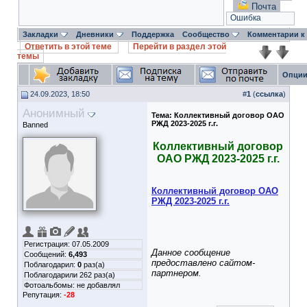
Почта
Ошибка
Закладки
Дневники
Поддержка
Сообщество
Комментарии к
Ответить в этой теме
Перейти в раздел этой
темы
Опции
24.09.2023, 18:50
#
1
(
ссылка
)
Анонимный
Тема:
Коллективный договор ОАО
РЖД 2023-2025 г.г.
Banned
Коллективный договор
ОАО РЖД 2023-2025 г.г.
Коллективный договор ОАО
РЖД 2023-2025 г.г.
Регистрация: 07.05.2009
Данное сообщение
Сообщений:
6,493
предоставлено сайтом-
Поблагодарил:
0
раз(а)
партнером.
Поблагодарили 262 раз(а)
Фотоальбомы:
не добавлял
Репутация:
-28