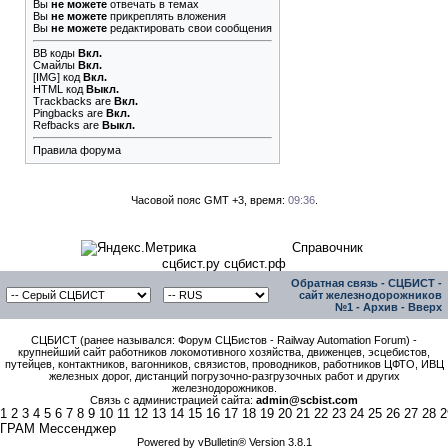
Вы
не можете
отвечать в темах
Вы
не можете
прикреплять вложения
Вы
не можете
редактировать свои сообщения
BB коды
Вкл.
Смайлы
Вкл.
[IMG]
код
Вкл.
HTML код
Выкл.
Trackbacks
are
Вкл.
Pingbacks
are
Вкл.
Refbacks
are
Выкл.
Правила форума
Часовой пояс GMT +3, время:
09:36
.
Справочник
сцбист.ру сцбист.рф
Обратная связь
-
СЦБИСТ -
сайт железнодорожников
№1
-
Архив
-
Вверх
СЦБИСТ (ранее назывался: Форум СЦБистов - Railway Automation Forum) -
крупнейший сайт работников локомотивного хозяйства, движенцев, эсцебистов,
путейцев, контактников, вагонников, связистов, проводников, работников ЦФТО, ИВЦ
железных дорог, дистанций погрузочно-разгрузочных работ и других
железнодорожников.
Связь с администрацией сайта:
admin@scbist.com
1
2
3
4
5
6
7
8
9
10
11
12
13
14
15
16
17
18
19
20
21
22
23
24
25
26
27
28
2
ГРАМ Мессенджер
Powered by vBulletin® Version 3.8.1