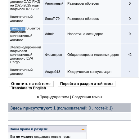
договор ОАО РЖД
Анонимный
Разговоры обо всем
0
на 2023-2025 годы
подписан 07.12.22
Коллективный
ScouT-79
Разговоры обо всем
0
договор
В центре
[РЖД ТВ]
внимания –
Admin
Новости на сети дорог
0
коллективный
договор
Железнодорожники
подписали
коллективный
Филантроп
Общие вопросы железных дорог
42
договор с EVR
Cargo
Коллективный
Андрей13
Юридическая консультация
4
договор.
Ответить в этой теме
Перейти в раздел этой темы
Translate to English
«
Предыдущая тема
|
Следующая тема
»
Здесь присутствуют: 1
(пользователей: 0 , гостей: 1)
Ваши права в разделе
Вы
не можете
создавать новые темы