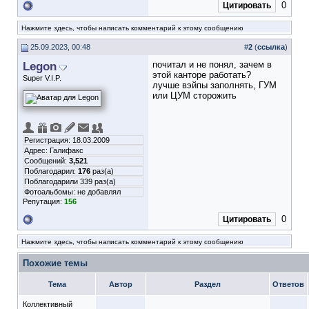
0
Цитировать
Нажмите здесь, чтобы написать комментарий к этому сообщению
25.09.2023, 00:48
#
2
(
ссылка
)
Legon
почитал и не понял, зачем в
этой канторе работать?
Super V.I.P.
лучше вэйпы заполнять, ГУМ
или ЦУМ сторожить
Регистрация: 18.03.2009
Адрес: Галифакс
Сообщений:
3,521
Поблагодарил:
176
раз(а)
Поблагодарили 339 раз(а)
Фотоальбомы:
не добавлял
Репутация:
156
0
Цитировать
Нажмите здесь, чтобы написать комментарий к этому сообщению
Похожие темы
Тема
Автор
Раздел
Ответов
Коллективный