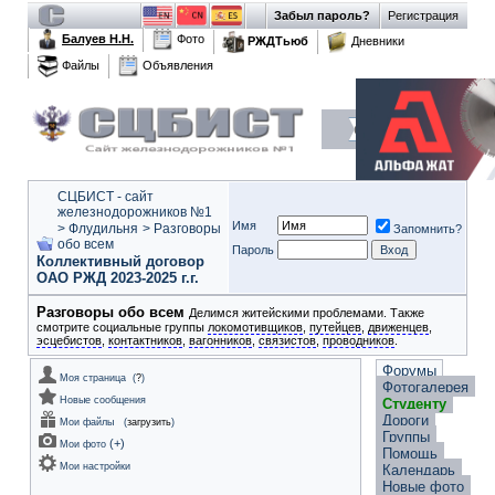
Забыл пароль?
Регистрация
Балуев Н.Н.
Фото
РЖДТьюб
Дневники
Файлы
Объявления
СЦБИСТ - сайт
железнодорожников №1
Имя
>
Флудильня
>
Разговоры
Запомнить?
обо всем
Пароль
Коллективный договор
ОАО РЖД 2023-2025 г.г.
Разговоры обо всем
Делимся житейскими проблемами. Также
смотрите социальные группы
локомотивщиков
,
путейцев
,
движенцев
,
эсцебистов
,
контактников
,
вагонников
,
связистов
,
проводников
.
Форумы
Моя страница
(
?
)
Фотогалерея
Новые сообщения
Студенту
Дороги
Мои файлы
(
загрузить
)
Группы
(
+
)
Мои фото
Помощь
Мои настройки
Календарь
Новые фото