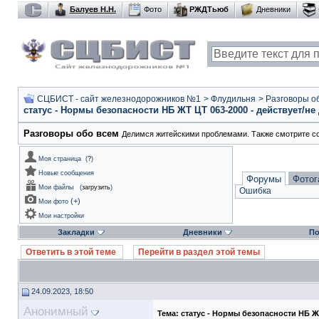
Балуев Н.Н.
Фото
РЖДТьюб
Дневники
СЦБИСТ - сайт железнодорожников №1
>
Флудильня
>
Разговоры о
статус - Нормы безопасности НБ ЖТ ЦТ 063-2000 - действует/не
Разговоры обо всем
Делимся житейскими проблемами. Также смотрите с
Моя страница
(
?
)
Новые сообщения
Форумы
Фотог
Мои файлы
(
загрузить
)
Ошибка
(
+
)
Мои фото
Мои настройки
Закладки
Дневники
По
Ответить в этой теме
Перейти в раздел этой темы
24.09.2023, 18:50
Анонимный
Тема:
статус - Нормы безопасности НБ ЖТ