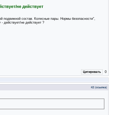
йствует/не действует
й подвижной состав. Колесные пары. Нормы безопасности",
- действует/не действует ?
0
Цитировать
#
2
(
ссылка
)