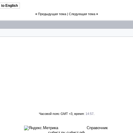
 to English
«
Предыдущая тема
|
Следующая тема
»
Часовой пояс GMT +3, время:
14:57
.
Справочник
сцбист.ру сцбист.рф