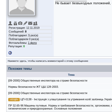
Не бывает безвыходных положений, 
Регистрация: 12.11.2019
Сообщений:
8
Поблагодарил:
1
раз(а)
Поблагодарили 0 раз(а)
Фотоальбомы:
1 фото
Репутация:
0
Нажмите здесь, чтобы написать комментарий к этому сообщению
Похожие темы
Тема
[09-2000] Общественные инспектора на страже безопасности
Нормы безопасности ЖТ ЦШ 128-2003.
[09-2000] Общественные инспектора на страже безопасности
ЦП-0138 - Інструкція з улаштування та утримання колії залізниць Украї
=УЗ ЦП=
ПР 32.65-96 Машины путевые. Нормы и требования безопасности, эргономики, 
гигиенические и природоохранные. Основные положения