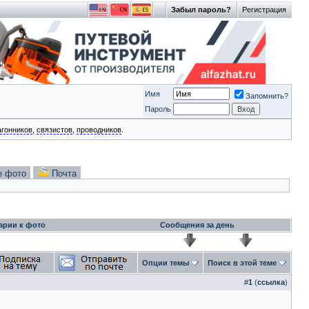
Забыл пароль?
Регистрация
Имя
Запомнить?
Пароль
агонников
,
связистов
,
проводников
.
е фото
Почта
арии к фото
Сообщения за день
Опции темы
Поиск в этой теме
#
1
(
ссылка
)