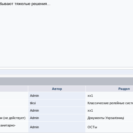
бывают тяжелые решения...
Автор
Раздел
Admin
xx1
tiksi
Классические релейные сист
Admin
xx1
ни (не действует)
Admin
Документы Укрзалізниці
санитарно-
Admin
ОСТы