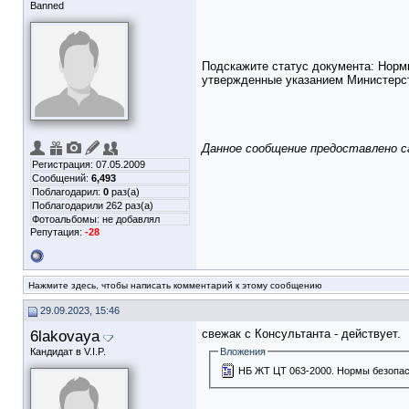
Banned
Подскажите статус документа: Норм
утвержденные указанием Министерств
Данное сообщение предоставлено 
Регистрация: 07.05.2009
Сообщений:
6,493
Поблагодарил:
0
раз(а)
Поблагодарили 262 раз(а)
Фотоальбомы:
не добавлял
Репутация:
-28
Нажмите здесь, чтобы написать комментарий к этому сообщению
29.09.2023, 15:46
6lakovaya
свежак с Консультанта - действует.
Кандидат в V.I.P.
Вложения
НБ ЖТ ЦТ 063-2000. Нормы безопасн
__________________