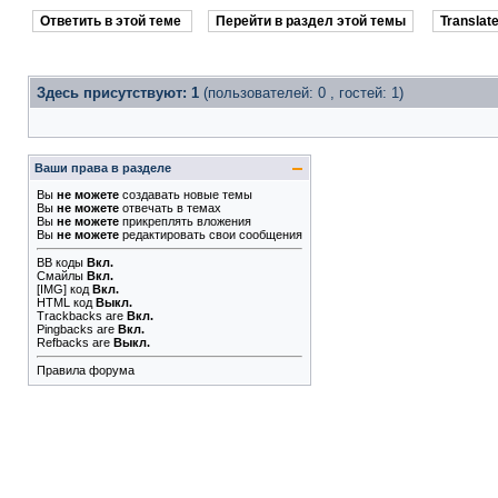
Ответить в этой теме
Перейти в раздел этой темы
Translate
Здесь присутствуют: 1
(пользователей: 0 , гостей: 1)
Ваши права в разделе
Вы
не можете
создавать новые темы
Вы
не можете
отвечать в темах
Вы
не можете
прикреплять вложения
Вы
не можете
редактировать свои сообщения
BB коды
Вкл.
Смайлы
Вкл.
[IMG]
код
Вкл.
HTML код
Выкл.
Trackbacks
are
Вкл.
Pingbacks
are
Вкл.
Refbacks
are
Выкл.
Правила форума