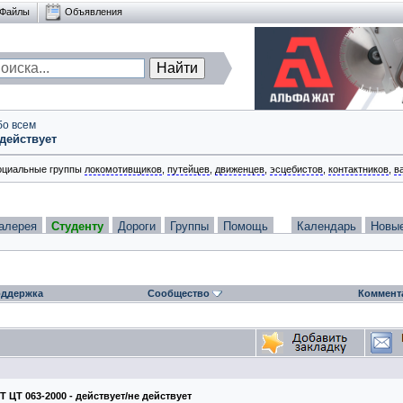
Файлы
Объявления
бо всем
 действует
оциальные группы
локомотивщиков
,
путейцев
,
движенцев
,
эсцебистов
,
контактников
,
в
алерея
Студенту
Дороги
Группы
Помощь
Календарь
Новы
ддержка
Сообщество
Коммент
 ЦТ 063-2000 - действует/не действует