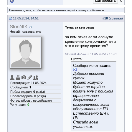
0
Цитировать
Нажмите здесь, чтобы написать комментарий к этому сообщению
11.05.2024, 14:51
#
18
(
ссылка
)
SlonNIK
Тема:
за кем отказ
Новый пользователь
за кем отказ если лопнуло
крепление контрольной тяги
что к остряку крепится?
SlonNIK добавил 11.05.2024 в 15:51
Цитата:
Сообщение от
scuns
Доброго времени
суток.
Может кому-то
Регистрация: 11.05.2024
будет не трудно
Сообщений:
1
помочь мне с поиском
Поблагодарил:
0
раз(а)
официального
Поблагодарили 0 раз(а)
документа о
Фотоальбомы:
не добавлял
разграничении зоны
Репутация:
0
обслуживания с ПЧ.
Естественно ШЧ и
ПЧ.
Спасибо всем
участным.