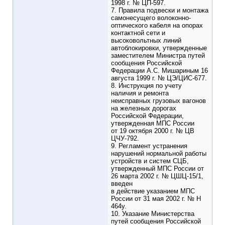
1998 г. № ЦП-597.
7. Правила подвески и монтажа
самонесущего волоконно-
оптического кабеля на опорах
контактной сети и
высоковольтных линий
автоблокировки, утвержденные
заместителем Министра путей
сообщения Российской
Федерации А.С. Мишариным 16
августа 1999 г. № ЦЭ/ЦИС-677.
8. Инструкция по учету
наличия и ремонта
неисправных грузовых вагонов
на железных дорогах
Российской Федерации,
утвержденная МПС России
от 19 октября 2000 г. № ЦВ
ЦЧУ-792.
9. Регламент устранения
нарушений нормальной работы
устройств и систем СЦБ,
утвержденный МПС России от
26 марта 2002 г. № ЦШЦ-15/1,
введен
в действие указанием МПС
России от 31 мая 2002 г. № Н
464у.
10. Указание Министерства
путей сообщения Российской