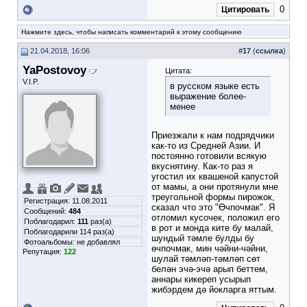
0
Цитировать
Нажмите здесь, чтобы написать комментарий к этому сообщению
21.04.2018, 16:06
#
17
(
ссылка
)
YaPostovoy
Цитата:
V.I.P.
в русском языке есть
выражение более-
менее
Приезжали к нам подрядчики
как-то из Средней Азии. И
постоянно готовили всякую
вкуснятину. Как-то раз я
угостил их квашеной капустой
от мамы, а они протянули мне
треугольной формы пирожок,
Регистрация: 11.08.2011
сказал что это "Өчпочмак". Я
Сообщений:
484
отломил кусочек, положил его
Поблагодарил:
111
раз(а)
в рот и монда ките бу малай,
Поблагодарили 114 раз(а)
шундый тәмле булды бу
Фотоальбомы:
не добавлял
өчпочмак, мин чәйни-чәйни,
Репутация:
122
шулай тәмләп-тәмләп сөт
белән эчә-эчә арып беттем,
аннары кикереп усырып
жибэрдем дә йокларга яттым.