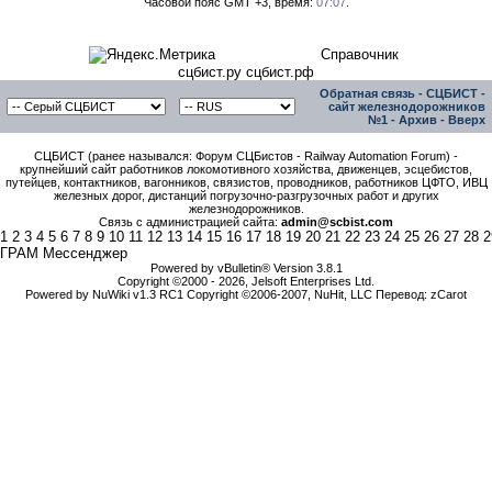
Часовой пояс GMT +3, время:
07:07
.
Справочник
сцбист.ру сцбист.рф
Обратная связь
-
СЦБИСТ -
сайт железнодорожников
№1
-
Архив
-
Вверх
СЦБИСТ (ранее назывался: Форум СЦБистов - Railway Automation Forum) -
крупнейший сайт работников локомотивного хозяйства, движенцев, эсцебистов,
путейцев, контактников, вагонников, связистов, проводников, работников ЦФТО, ИВЦ
железных дорог, дистанций погрузочно-разгрузочных работ и других
железнодорожников.
Связь с администрацией сайта:
admin@scbist.com
1
2
3
4
5
6
7
8
9
10
11
12
13
14
15
16
17
18
19
20
21
22
23
24
25
26
27
28
2
ГРАМ Мессенджер
Powered by vBulletin® Version 3.8.1
Copyright ©2000 - 2026, Jelsoft Enterprises Ltd.
Powered by NuWiki v1.3 RC1 Copyright ©2006-2007, NuHit, LLC Перевод: zCarot