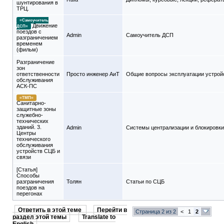
шунтирования в
ТРЦ.
=Самоучитель
Движение
ДСП=
поездов с
Admin
Самоучитель ДСП
разграничением
временем
(фильм)
Разграничение
зон
ответственности
Просто инженер АиТ
Общие вопросы эксплуатации устрой
обслуживания
АСК-ПС
=ТМП=
Санитарно-
защитные зоны
служебно-
технических
зданий. 3.
Admin
Системы централизации и блокировки
Центры
технического
обслуживания
устройств СЦБ и
связи
[Статья]
Способы
разграничения
Толян
Статьи по СЦБ
поездов на
перегонах
Ответить в этой теме
Перейти в
Страница 2 из 2
<
1
2
раздел этой темы
Translate to