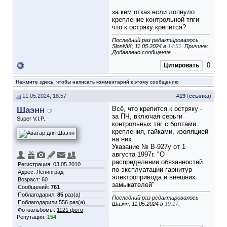
за кем отказ если лопнуло
крепление контрольной тяги
что к остряку крепится?
Последний раз редактировалось
SlonNIK; 11.05.2024 в
14:51
. Причина:
Добавлено сообщение
0
Цитировать
Нажмите здесь, чтобы написать комментарий к этому сообщению
11.05.2024, 18:57
#
19
(
ссылка
)
Шаэнн
Всё, что крепится к остряку -
за ПЧ, включая серьги
Super V.I.P.
контрольных тяг с болтами
крепления, гайками, изоляцией
на них
Указание № В-927у от 1
августа 1997г. "О
распределении обязанностей
Регистрация: 03.05.2010
по эксплуатации гарнитур
Адрес: Ленинград
электропривода и внешних
Возраст: 60
замыкателей"
Сообщений:
761
Поблагодарил:
85
раз(а)
Последний раз редактировалось
Поблагодарили 556 раз(а)
Шаэнн; 11.05.2024 в
19:17
.
Фотоальбомы:
1121 фото
Репутация:
154