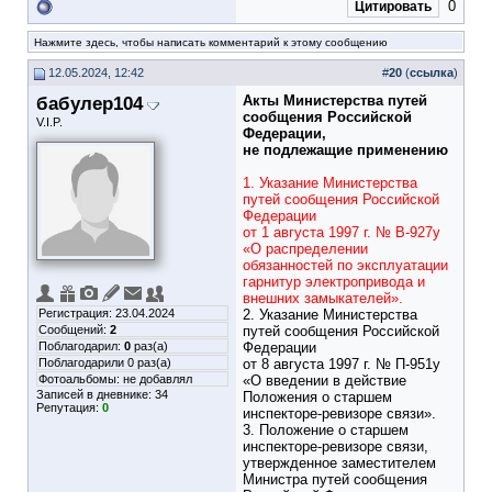
0
Цитировать
Нажмите здесь, чтобы написать комментарий к этому сообщению
12.05.2024, 12:42
#
20
(
ссылка
)
бабулер104
Акты Министерства путей
сообщения Российской
V.I.P.
Федерации,
не подлежащие применению
1. Указание Министерства
путей сообщения Российской
Федерации
от 1 августа 1997 г. № В-927у
«О распределении
обязанностей по эксплуатации
гарнитур электропривода и
внешних замыкателей».
Регистрация: 23.04.2024
2. Указание Министерства
Сообщений:
2
путей сообщения Российской
Поблагодарил:
0
раз(а)
Федерации
Поблагодарили 0 раз(а)
от 8 августа 1997 г. № П-951у
Фотоальбомы:
не добавлял
«О введении в действие
Записей в дневнике:
34
Положения о старшем
Репутация:
0
инспекторе-ревизоре связи».
3. Положение о старшем
инспекторе-ревизоре связи,
утвержденное заместителем
Министра путей сообщения