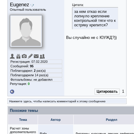
Eugenez
Цитата:
Опытный пользователь
за кем отказ если
лопнуло крепление
контрольной тяги что к
остряку крепится?
Вы случайно не с ЮУЖД?))
Регистрация: 07.02.2020
Сообщений:
95
Поблагодарил:
2
раз(а)
Поблагодарили 14 раз(а)
Фотоальбомы:
не добавлял
Репутация:
0
1
Цитировать
Нажмите здесь, чтобы написать комментарий к этому сообщению
Похожие темы
Тема
Автор
Раздел
Расчет зоны
дополнительного
Rafa
Дипломы, курсовые, лекции, реферат