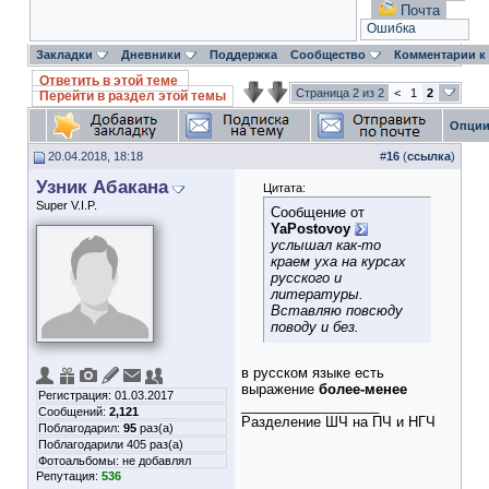
Почта
Ошибка
Закладки
Дневники
Поддержка
Сообщество
Комментарии к
Ответить в этой теме
Страница 2 из 2
<
1
2
Перейти в раздел этой темы
Опции
20.04.2018, 18:18
#
16
(
ссылка
)
Узник Абакана
Цитата:
Super V.I.P.
Сообщение от
YaPostovoy
услышал как-то
краем уха на курсах
русского и
литературы.
Вставляю повсюду
поводу и без.
в русском языке есть
выражение
более-менее
Регистрация: 01.03.2017
__________________
Сообщений:
2,121
Разделение ШЧ на ПЧ и НГЧ
Поблагодарил:
95
раз(а)
Поблагодарили 405 раз(а)
Фотоальбомы:
не добавлял
Репутация:
536