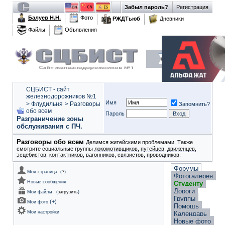
Забыл пароль?
Регистрация
Балуев Н.Н.
Фото
РЖДТьюб
Дневники
Файлы
Объявления
СЦБИСТ - сайт
железнодорожников №1
Имя
>
Флудильня
>
Разговоры
Запомнить?
обо всем
Пароль
Разграничение зоны
обслуживания с ПЧ.
Разговоры обо всем
Делимся житейскими проблемами. Также
смотрите социальные группы
локомотивщиков
,
путейцев
,
движенцев
,
эсцебистов
,
контактников
,
вагонников
,
связистов
,
проводников
.
Форумы
Моя страница
(
?
)
Фотогалерея
Новые сообщения
Студенту
Дороги
Мои файлы
(
загрузить
)
Группы
(
+
)
Мои фото
Помощь
Мои настройки
Календарь
Новые фото