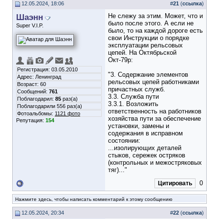
12.05.2024, 18:06
#
21
(
ссылка
)
Шаэнн
Не слежу за этим. Может, что и
было после этого. А если не
Super V.I.P.
было, то на каждой дороге есть
свои Инструкции о порядке
эксплуатации рельсовых
цепей. На Октябрьской
Окт-79р:
Регистрация: 03.05.2010
"3. Содержание элементов
Адрес: Ленинград
рельсовых цепей работниками
Возраст: 60
причастных служб.
Сообщений:
761
3.3. Служба пути
Поблагодарил:
85
раз(а)
3.3.1. Возложить
Поблагодарили 556 раз(а)
ответственность на работников
Фотоальбомы:
1121 фото
хозяйства пути за обеспечение
Репутация:
154
установки, замены и
содержания в исправном
состоянии:
...изолирующих деталей
стыков, сережек остряков
(контрольных и межостряковых
тяг)..."
0
Цитировать
Нажмите здесь, чтобы написать комментарий к этому сообщению
12.05.2024, 20:34
#
22
(
ссылка
)