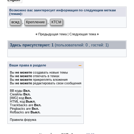
English
Возможно вас заинтересует информация по следующим меткам
(темам):
,
,
всжд
Крепление
КТСМ
«
Предыдущая тема
|
Следующая тема
»
Здесь присутствуют: 1
(пользователей: 0 , гостей: 1)
Ваши права в разделе
Вы
не можете
создавать новые темы
Вы
не можете
отвечать в темах
Вы
не можете
прикреплять вложения
Вы
не можете
редактировать свои сообщения
BB коды
Вкл.
Смайлы
Вкл.
[IMG]
код
Вкл.
HTML код
Выкл.
Trackbacks
are
Вкл.
Pingbacks
are
Вкл.
Refbacks
are
Выкл.
Правила форума