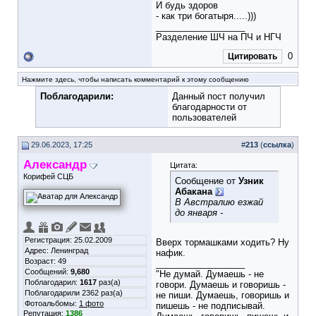
И будь здоров
- как три богатыря.....)))
__________________
Разделение ШЧ на ПЧ и НГЧ
0
Цитировать
Нажмите здесь, чтобы написать комментарий к этому сообщению
Поблагодарили:
Данный пост получил
благодарности от
пользователей
29.06.2023, 17:25
#
213
(
ссылка
)
Александр
Цитата:
Корифей СЦБ
Сообщение от
Узник
Абакана
В Австралию езжай
до января -
Регистрация: 25.02.2009
Вверх тормашками ходить? Ну
Адрес: Ленинград
нафик.
Возраст: 49
__________________
Сообщений:
9,680
"Не думай. Думаешь - не
Поблагодарил:
1617
раз(а)
говори. Думаешь и говоришь -
Поблагодарили 2362 раз(а)
не пиши. Думаешь, говоришь и
Фотоальбомы:
1 фото
пишешь - не подписывай.
Репутация:
1386