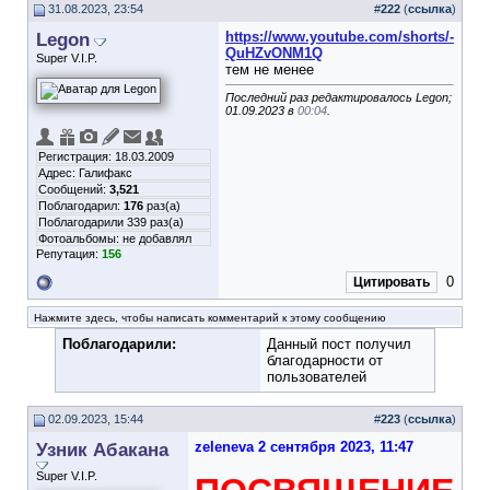
31.08.2023, 23:54
#
222
(
ссылка
)
Legon
https://www.youtube.com/shorts/-
QuHZvONM1Q
Super V.I.P.
тем не менее
Последний раз редактировалось Legon;
01.09.2023 в
00:04
.
Регистрация: 18.03.2009
Адрес: Галифакс
Сообщений:
3,521
Поблагодарил:
176
раз(а)
Поблагодарили 339 раз(а)
Фотоальбомы:
не добавлял
Репутация:
156
0
Цитировать
Нажмите здесь, чтобы написать комментарий к этому сообщению
Поблагодарили:
Данный пост получил
благодарности от
пользователей
02.09.2023, 15:44
#
223
(
ссылка
)
Узник Абакана
zeleneva 2 сентября 2023, 11:47
Super V.I.P.