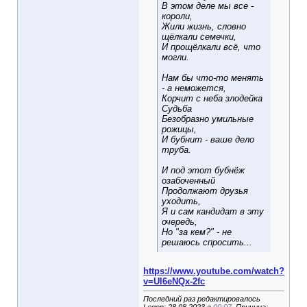
В этом деле мы все -
короли,
Жили жизнь, словно
щёлкали семечки,
И прощёлкали всё, что
могли.
Нам бы что-то менять
- а неможется,
Корчит с неба злодейка
Судьба
Безобразно умильные
рожицы,
И бубнит - ваше дело
труба.
И под этот бубнёж
озабоченный
Продолжают друзья
уходить,
Я и сам кандидат в эту
очередь,
Но "за кем?" - не
решаюсь спросить...
https://www.youtube.com/watch?
v=Ul6eNQx-2fc
Последний раз редактировалось