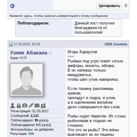
0
Цитировать
Нажмите здесь, чтобы написать комментарий к этому сообщению
Поблагодарили:
Данный пост получил
благодарности от
пользователей
17.10.2023, 20:24
#
224
(
ссылка
)
Узник Абакана
Игорь Караулов
÷÷÷
Super V.I.P.
Рыбаки под утро ловят сетью
амфоры, монеты, облака.
В их напевах только
междометья,
чтобы шёл улов наверняка.
Если тишину разломишь
криком,
пропадут и лодка, и улов,
а в оцепенении великом
дело совершается без слов.
Регистрация: 01.03.2017
Сообщений:
2,121
Рыбы ходят берегом. Их стоны
Поблагодарил:
95
раз(а)
рыболовам в лодках не
Поблагодарили 405 раз(а)
слышны.
Фотоальбомы:
не добавлял
Что это за рыбы? Это жёны
Репутация:
536
выкликают их из тишины.