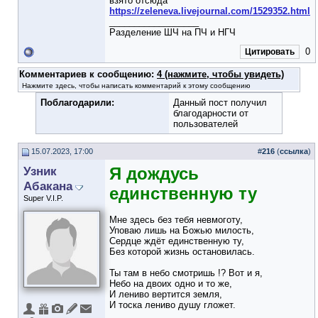
взято отсюда
https://zeleneva.livejournal.com/1529352.html
__________________
Разделение ШЧ на ПЧ и НГЧ
0
Цитировать
Комментариев к сообщению:
4 (нажмите, чтобы увидеть)
Нажмите здесь, чтобы написать комментарий к этому сообщению
Поблагодарили:
Данный пост получил
благодарности от
пользователей
15.07.2023, 17:00
#
216
(
ссылка
)
Узник
Я дождусь
Абакана
единственную ту
Super V.I.P.
Мне здесь без тебя невмоготу,
Уповаю лишь на Божью милость,
Сердце ждёт единственную ту,
Без которой жизнь остановилась.
Ты там в небо смотришь !? Вот и я,
Небо на двоих одно и то же,
И лениво вертится земля,
И тоска лениво душу гложет.