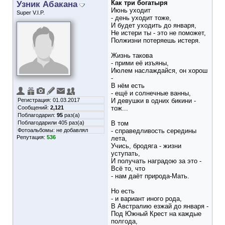
Узник Абакана
Как три богатыря
Июнь уходит
Super V.I.P.
- день уходит тоже,
И будет уходить до января,
Не истери ты - это не поможет,
Полжизни потеряешь истеря.
Жизнь такова
- прими её изъяны,
Июлем наслаждайся, он хорош
-
В нём есть
- ещё и солнечные ванны,
Регистрация: 01.03.2017
И девушки в одних бикини -
Сообщений:
2,121
тож...
Поблагодарил:
95
раз(а)
Поблагодарили 405 раз(а)
В том
Фотоальбомы:
не добавлял
- справедливость середины
Репутация:
536
лета,
Учись, бродяга - жизни
уступать,
И получать наградою за это -
Всё то, что
- нам даёт природа-Мать.
Но есть
- и вариант иного рода,
В Австралию езжай до января -
Под Южный Крест на каждые
полгода,