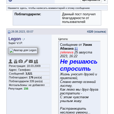
Нажмите здесь, чтобы написать комментарий к этому сообщению
Поблагодарили:
Данный пост получил
благодарности от
пользователей
28.08.2023, 00:07
#
220
(
ссылка
)
Legon
Цитата:
Super V.I.P.
Сообщение от
Узник
Абакана
zeleneva
25 августа
2023, 16:22
Не решаюсь
Регистрация: 18.03.2009
спросить
Адрес: Галифакс
Сообщений:
3,521
Жизнь уносит друзей и
Поблагодарил:
176
раз(а)
приятелей,
Поблагодарили 339 раз(а)
Словно ветер осенний
Фотоальбомы:
не добавлял
листву,
Репутация:
156
Как легко мы друг друга
растратили -
С этим чувством
унылым живу.
Растранжирить
несложно умеючи...