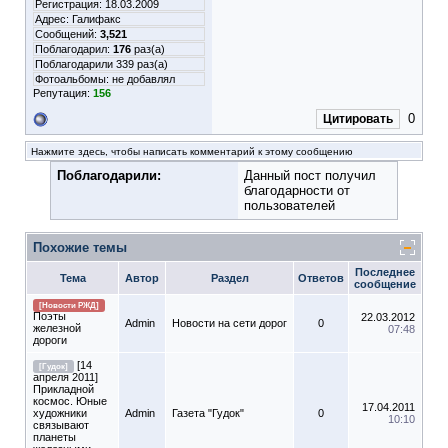
Регистрация: 18.03.2009
Адрес: Галифакс
Сообщений:
3,521
Поблагодарил:
176
раз(а)
Поблагодарили 339 раз(а)
Фотоальбомы:
не добавлял
Репутация:
156
0
Цитировать
Нажмите здесь, чтобы написать комментарий к этому сообщению
Поблагодарили:
Данный пост получил
благодарности от
пользователей
Похожие темы
Последнее
Тема
Автор
Раздел
Ответов
сообщение
[Новости РЖД]
Поэты
22.03.2012
Admin
Новости на сети дорог
0
железной
07:48
дороги
[14
[Гудок]
апреля 2011]
Прикладной
космос. Юные
17.04.2011
художники
Admin
Газета "Гудок"
0
10:10
связывают
планеты