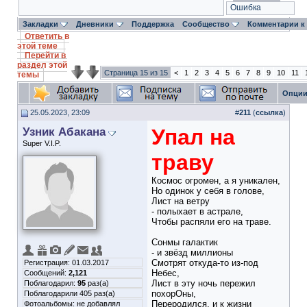
Ошибка
Закладки
Дневники
Поддержка
Сообщество
Комментарии к
Ответить в
этой теме
Перейти в
раздел этой
Страница 15 из 15
<
1
2
3
4
5
6
7
8
9
10
11
темы
Опции
25.05.2023, 23:09
#
211
(
ссылка
)
Узник Абакана
Упал на
Super V.I.P.
траву
Космос огромен, а я уникален,
Но одинок у себя в голове,
Лист на ветру
- полыхает в астрале,
Чтобы распяли его на траве.
Сонмы галактик
- и звёзд миллионы
Смотрят откуда-то из-под
Регистрация: 01.03.2017
Небес,
Сообщений:
2,121
Лист в эту ночь пережил
Поблагодарил:
95
раз(а)
похорОны,
Поблагодарили 405 раз(а)
Переродился, и к жизни
Фотоальбомы:
не добавлял