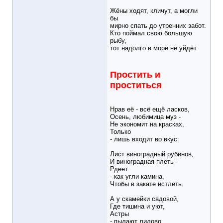
Жёны ходят, кличут, а могли
бы
мирно спать до утренних забот.
Кто поймал свою большую
рыбу,
тот надолго в море не уйдёт.
Простить и
проститься
Нрав её - всё ещё ласков,
Осень, любимица муз -
Не экономит на красках,
Только
- лишь входит во вкус.
Лист виноградный рубинов,
И виноградная плеть -
Рдеет
- как угли камина,
Чтобы в закате истлеть.
А у скамейки садовой,
Где тишина и уют,
Астры
- пылают лилово,