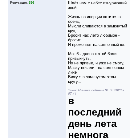
Репутация:
536
Шлёт нам с небес изнуряющий
зной.
Жизнь по инерции катится в
осень,
Мысли сливаются в замкнутый
круг,
Бросит нас лето любимое -
бросит,
И променяет на солнечный юг.
Мог бы давно к этой боли
привыкнуть,
Но не привык, и уже не смогу,
Маску печали - на солнечном
лике
Вижу я в замкнутом этом
кругу...
Узник Абакана добавил 31.08.2023 в
07:44
в
последний
день лета
немнога