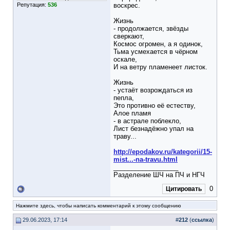
Репутация:
536
воскрес.
Жизнь
- продолжается, звёзды
сверкают,
Космос огромен, а я одинок,
Тьма усмехается в чёрном
оскале,
И на ветру пламенеет листок.
Жизнь
- устаёт возрождаться из
пепла,
Это противно её естеству,
Алое пламя
- в астрале поблекло,
Лист безнадёжно упал на
траву...
http://epodakov.ru/kategorii/15-
mist...-na-travu.html
__________________
Разделение ШЧ на ПЧ и НГЧ
0
Цитировать
Нажмите здесь, чтобы написать комментарий к этому сообщению
29.06.2023, 17:14
#
212
(
ссылка
)