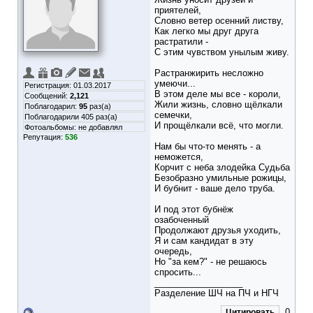
приятелей,
Словно ветер осенний листву,
Как легко мы друг друга
растратили -
С этим чувством унылым живу.
Растранжирить несложно
умеючи...
Регистрация: 01.03.2017
В этом деле мы все - короли,
Сообщений:
2,121
Жили жизнь, словно щёлкали
Поблагодарил:
95
раз(а)
семечки,
Поблагодарили 405 раз(а)
И прощёлкали всё, что могли.
Фотоальбомы:
не добавлял
Репутация:
536
Нам бы что-то менять - а
неможется,
Корчит с неба злодейка Судьба
Безобразно умильные рожицы,
И бубнит - ваше дело труба.
И под этот бубнёж
озабоченный
Продолжают друзья уходить,
Я и сам кандидат в эту
очередь,
Но "за кем?" - не решаюсь
спросить...
__________________
Разделение ШЧ на ПЧ и НГЧ
0
Цитировать