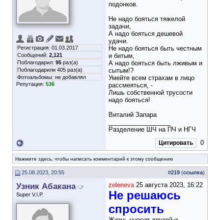
подонков.
Не надо бояться тяжелой
задачи,
А надо бояться дешевой
удачи.
Регистрация: 01.03.2017
Не надо бояться быть честным
Сообщений:
2,121
и битым,
Поблагодарил:
95
раз(а)
А надо бояться быть лживым и
Поблагодарили 405 раз(а)
сытым!?
Фотоальбомы:
не добавлял
Умейте всем страхам в лицо
Репутация:
536
рассмеяться, -
Лишь собственной трусости
надо бояться!
Виталий Запара
__________________
Разделение ШЧ на ПЧ и НГЧ
0
Цитировать
Нажмите здесь, чтобы написать комментарий к этому сообщению
25.08.2023, 20:55
#
219
(
ссылка
)
Узник Абакана
zeleneva
25 августа 2023, 16:22
Не решаюсь
Super V.I.P.
спросить
Жизнь уносит друзей и