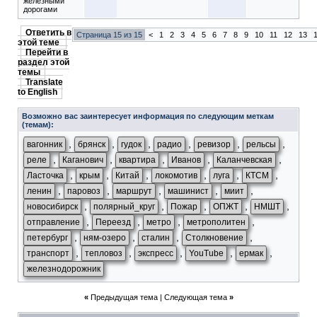
железными
дорогами
Ответить в
Страница 15 из 15
<
1
2
3
4
5
6
7
8
9
10
11
12
13
этой теме
Перейти в
раздел этой
темы
Translate
to English
Возможно вас заинтересует информация по следующим меткам
(темам):
,
,
,
,
,
,
вагонник
брянск
гудок
радио
ревизор
рельсы
,
,
,
,
,
реле
Каганович
квартира
Иванов
Каланчевская
,
,
,
,
,
,
Ласточка
крым
Китай
локомотив
луга
КТСМ
,
,
,
,
,
ленин
паровоз
маршрут
машинист
миит
,
,
,
,
,
новосибирск
полярный_круг
Пожар
ОПЖТ
НМШТ
,
,
,
,
отправление
Переезд
метро
метрополитен
,
,
,
,
петербург
ням-озеро
сталин
Столкновение
,
,
,
,
,
транспорт
тепловоз
экспресс
YouTube
ермак
железнодорожник
«
Предыдущая тема
|
Следующая тема
»