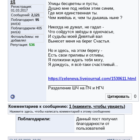
Улицы бесцветны и пусты,
Регистрация:
Душно мне под небом этим синим,
01.03.2017
Где моя единственная ты.
Сообщений:
2,121
Чем живёшь и, чем ты дышишь ныне ?
Поблагодарил:
95
раз(а)
Никогда не думал, не гадал -
Поблагодарили 405
Что сойдутся звёзды в одночасье,
раз(а)
И судьбы моей Девятый вал
Фотоальбомы:
не
добавлял
Вынесет меня на берег Счастья.
Репутация:
536
Но и здесь, на этом берегу -
Есть свои приливы и отливы,
Я полжизни ждать тебя могу,
Я дождусь, я всё-таки счастливый...
https://zeleneva.livejournal.com/1530611.html
__________________
Разделение ШЧ на ПЧ и НГЧ
0
Цитировать
Комментариев к сообщению:
1 (нажмите, чтобы увидеть)
Нажмите здесь, чтобы написать комментарий к этому сообщению
Поблагодарили:
Данный пост получил
благодарности от
пользователей