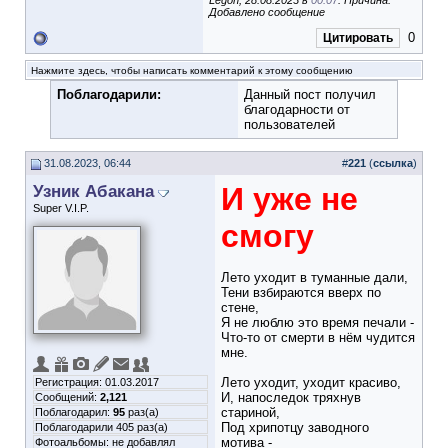
Legon; 28.08.2023 в
00:07
. Причина:
Добавлено сообщение
0
Цитировать
Нажмите здесь, чтобы написать комментарий к этому сообщению
Поблагодарили:
Данный пост получил
благодарности от
пользователей
31.08.2023, 06:44
#
221
(
ссылка
)
Узник Абакана
И уже не
Super V.I.P.
смогу
Лето уходит в туманные дали,
Тени взбираются вверх по
стене,
Я не люблю это время печали -
Что-то от смерти в нём чудится
мне.
Лето уходит, уходит красиво,
Регистрация: 01.03.2017
И, напоследок тряхнув
Сообщений:
2,121
стариной,
Поблагодарил:
95
раз(а)
Под хрипотцу заводного
Поблагодарили 405 раз(а)
мотива -
Фотоальбомы:
не добавлял