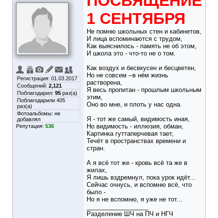
ПОСВЯЩЕНИЕ
1 СЕНТЯБРЯ
Не помню школьных стен и кабинетов,
И лица вспоминаются с трудом,
Как выяснилось - память не об этом,
И школа это - что-то не о том.
Как воздух и бесвкусен и бесцветен,
Но не совсем --в нём жизнь
Регистрация: 01.03.2017
растворена,
Сообщений:
2,121
Я весь пропитан - прошлым школьным
Поблагодарил:
95
раз(а)
этим,
Поблагодарили 405
Оно во мне, и плоть у нас одна.
раз(а)
Фотоальбомы:
не
Я - тот же самый, видимость иная,
добавлял
Но видимость - иллюзия, обман,
Репутация:
536
Картинка гуттаперчевая тает,
Течёт в пространствах времени и
стран.
А я всё тот же - кровь всё та же в
жилах,
Я лишь вздремнул, пока урок идёт...
Сейчас очнусь, и вспомню всё, что
было -
Но я не вспомню, я уже не тот...
__________________
Разделение ШЧ на ПЧ и НГЧ