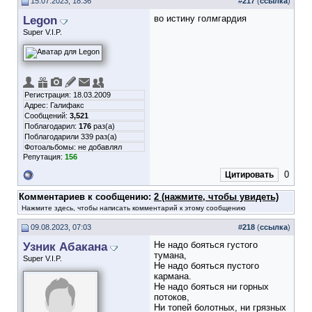
15.07.2023, 18:36
#
217
(
ссылка
)
Legon
во истину голмгардия
Super V.I.P.
Регистрация: 18.03.2009
Адрес: Галифакс
Сообщений:
3,521
Поблагодарил:
176
раз(а)
Поблагодарили 339 раз(а)
Фотоальбомы:
не добавлял
Репутация:
156
0
Цитировать
Комментариев к сообщению:
2 (нажмите, чтобы увидеть)
Нажмите здесь, чтобы написать комментарий к этому сообщению
09.08.2023, 07:03
#
218
(
ссылка
)
Узник Абакана
Не надо бояться густого
тумана,
Super V.I.P.
Не надо бояться пустого
кармана.
Не надо бояться ни горных
потоков,
Ни топей болотных, ни грязных