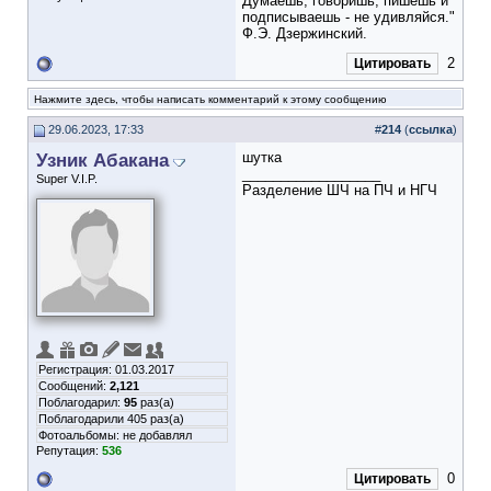
Думаешь, говоришь, пишешь и
подписываешь - не удивляйся."
Ф.Э. Дзержинский.
2
Цитировать
Нажмите здесь, чтобы написать комментарий к этому сообщению
29.06.2023, 17:33
#
214
(
ссылка
)
Узник Абакана
шутка
__________________
Super V.I.P.
Разделение ШЧ на ПЧ и НГЧ
Регистрация: 01.03.2017
Сообщений:
2,121
Поблагодарил:
95
раз(а)
Поблагодарили 405 раз(а)
Фотоальбомы:
не добавлял
Репутация:
536
0
Цитировать