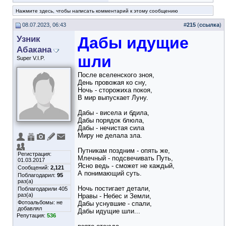
Нажмите здесь, чтобы написать комментарий к этому сообщению
08.07.2023, 06:43
#
215
(
ссылка
)
Узник
Дабы идущие
Абакана
шли
Super V.I.P.
После вселенского зноя,
День провожая ко сну,
Ночь - сторожиха покоя,
В мир выпускает Луну.
Дабы - висела и бдила,
Дабы порядок блюла,
Дабы - нечистая сила
Миру не делала зла.
Путникам поздним - опять же,
Регистрация:
Млечный - подсвечивать Путь,
01.03.2017
Ясно ведь - сможет не каждый,
Сообщений:
2,121
А понимающий суть.
Поблагодарил:
95
раз(а)
Ночь постигает детали,
Поблагодарили 405
раз(а)
Нравы - Небес и Земли,
Фотоальбомы:
не
Дабы уснувшие - спали,
добавлял
Дабы идущие шли...
Репутация:
536