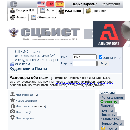
Забыл пароль?
Регистрация
Балуев Н.Н.
Фото
РЖДТьюб
Дневники
Файлы
Объявления
СЦБИСТ - сайт
железнодорожников №1
Имя
Запомнить?
>
Флудильня
>
Разговоры
Пароль
обо всем
Разговоры обо всем
Делимся житейскими проблемами. Также
смотрите социальные группы
локомотивщиков
,
путейцев
,
движенцев
,
эсцебистов
,
контактников
,
вагонников
,
связистов
,
проводников
.
Форумы
Моя страница
(
?
)
Фотогалерея
Новые сообщения
Студенту
Дороги
Мои файлы
(
загрузить
)
Группы
(
+
)
Мои фото
Помощь
Мои настройки
Календарь
Новые фото
Почта