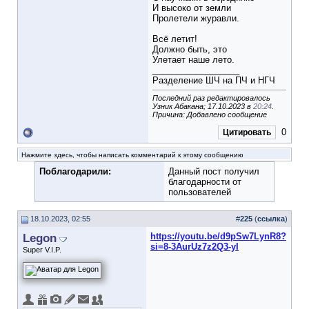
И высоко от земли
Пролетели журавли.
Всё летит!
Должно быть, это
Улетает наше лето.
__________________
Разделение ШЧ на ПЧ и НГЧ
Последний раз редактировалось
Узник Абакана; 17.10.2023 в
20:24
.
Причина: Добавлено сообщение
0
Цитировать
Нажмите здесь, чтобы написать комментарий к этому сообщению
Поблагодарили:
Данный пост получил
благодарности от
пользователей
18.10.2023, 02:55
#
225
(
ссылка
)
Legon
https://youtu.be/d9pSw7LynR8?
si=8-3AurUz7z2Q3-yI
Super V.I.P.