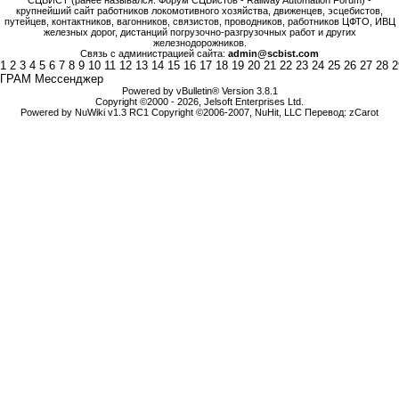
СЦБИСТ (ранее назывался: Форум СЦБистов - Railway Automation Forum) -
крупнейший сайт работников локомотивного хозяйства, движенцев, эсцебистов,
путейцев, контактников, вагонников, связистов, проводников, работников ЦФТО, ИВЦ
железных дорог, дистанций погрузочно-разгрузочных работ и других
железнодорожников.
Связь с администрацией сайта:
admin@scbist.com
1
2
3
4
5
6
7
8
9
10
11
12
13
14
15
16
17
18
19
20
21
22
23
24
25
26
27
28
2
ГРАМ Мессенджер
Powered by vBulletin® Version 3.8.1
Copyright ©2000 - 2026, Jelsoft Enterprises Ltd.
Powered by NuWiki v1.3 RC1 Copyright ©2006-2007, NuHit, LLC Перевод: zCarot