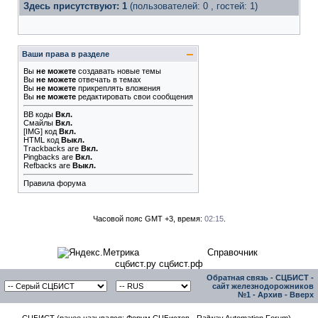
Здесь присутствуют: 1
(пользователей: 0 , гостей: 1)
Ваши права в разделе
Вы
не можете
создавать новые темы
Вы
не можете
отвечать в темах
Вы
не можете
прикреплять вложения
Вы
не можете
редактировать свои сообщения
BB коды
Вкл.
Смайлы
Вкл.
[IMG]
код
Вкл.
HTML код
Выкл.
Trackbacks
are
Вкл.
Pingbacks
are
Вкл.
Refbacks
are
Выкл.
Правила форума
Часовой пояс GMT +3, время:
02:15
.
Справочник
сцбист.ру сцбист.рф
Обратная связь
-
СЦБИСТ -
сайт железнодорожников
№1
-
Архив
-
Вверх