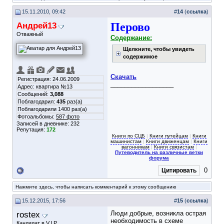
15.11.2010, 09:42
#
14
(
ссылка
)
Андрей13
Перово
Отважный
Содержание:
Щелкните, чтобы увидеть
содержимое
Скачать
Регистрация: 24.06.2009
__________________
Адрес: квартира №13
Сообщений:
3,088
Поблагодарил:
435
раз(а)
Поблагодарили 1400 раз(а)
Фотоальбомы:
587 фото
Записей в дневнике:
232
Репутация:
172
Книги по СЦБ
|
Книги путейцам
|
Книги
машинистам
|
Книги движенцам
|
Книги
вагонникам
|
Книги связистам
|
Путеводитель на различные ветки
форума
0
Цитировать
Нажмите здесь, чтобы написать комментарий к этому сообщению
15.12.2015, 17:56
#
15
(
ссылка
)
rostex
Люди добрые, возникла острая
необходимость в схеме
Кандидат в V.I.P.