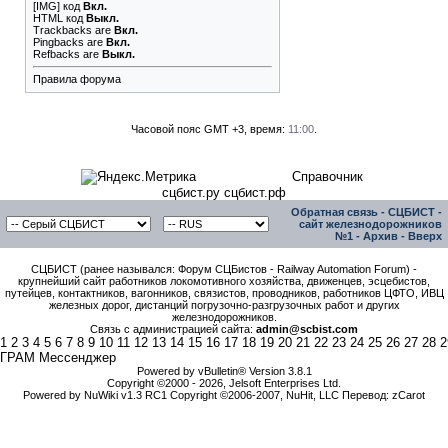
[IMG]
код
Вкл.
HTML код
Выкл.
Trackbacks
are
Вкл.
Pingbacks
are
Вкл.
Refbacks
are
Выкл.
Правила форума
Часовой пояс GMT +3, время:
11:00
.
Справочник
сцбист.ру сцбист.рф
Обратная связь
-
СЦБИСТ -
сайт железнодорожников
№1
-
Архив
-
Вверх
СЦБИСТ (ранее назывался: Форум СЦБистов - Railway Automation Forum) -
крупнейший сайт работников локомотивного хозяйства, движенцев, эсцебистов,
путейцев, контактников, вагонников, связистов, проводников, работников ЦФТО, ИВЦ
железных дорог, дистанций погрузочно-разгрузочных работ и других
железнодорожников.
Связь с администрацией сайта:
admin@scbist.com
1
2
3
4
5
6
7
8
9
10
11
12
13
14
15
16
17
18
19
20
21
22
23
24
25
26
27
28
2
ГРАМ Мессенджер
Powered by vBulletin® Version 3.8.1
Copyright ©2000 - 2026, Jelsoft Enterprises Ltd.
Powered by NuWiki v1.3 RC1 Copyright ©2006-2007, NuHit, LLC Перевод: zCarot