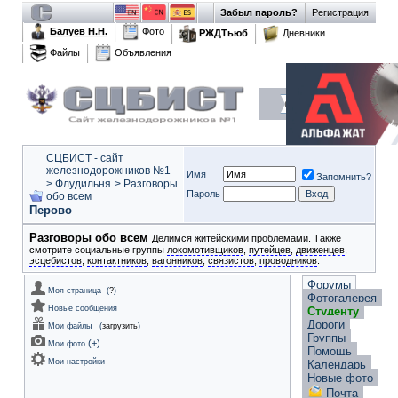
Забыл пароль?
Регистрация
Балуев Н.Н.
Фото
РЖДТьюб
Дневники
Файлы
Объявления
СЦБИСТ - сайт
железнодорожников №1
Имя
Запомнить?
>
Флудильня
>
Разговоры
Пароль
обо всем
Перово
Разговоры обо всем
Делимся житейскими проблемами. Также
смотрите социальные группы
локомотивщиков
,
путейцев
,
движенцев
,
эсцебистов
,
контактников
,
вагонников
,
связистов
,
проводников
.
Форумы
Моя страница
(
?
)
Фотогалерея
Новые сообщения
Студенту
Дороги
Мои файлы
(
загрузить
)
Группы
(
+
)
Мои фото
Помощь
Мои настройки
Календарь
Новые фото
Почта