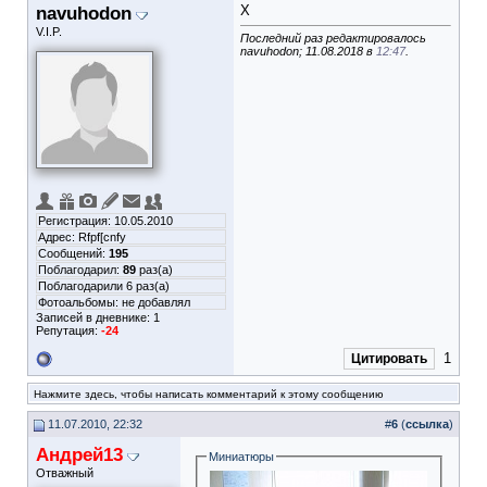
navuhodon
Х
V.I.P.
Последний раз редактировалось
navuhodon; 11.08.2018 в
12:47
.
Регистрация: 10.05.2010
Адрес: Rfpf[cnfy
Сообщений:
195
Поблагодарил:
89
раз(а)
Поблагодарили 6 раз(а)
Фотоальбомы:
не добавлял
Записей в дневнике:
1
Репутация:
-24
1
Цитировать
Нажмите здесь, чтобы написать комментарий к этому сообщению
11.07.2010, 22:32
#
6
(
ссылка
)
Андрей13
Миниатюры
Отважный