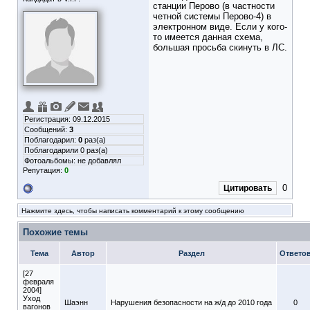
станции Перово (в частности
четной системы Перово-4) в
электронном виде. Если у кого-
то имеется данная схема,
большая просьба скинуть в ЛС.
Регистрация: 09.12.2015
Сообщений:
3
Поблагодарил:
0
раз(а)
Поблагодарили 0 раз(а)
Фотоальбомы:
не добавлял
Репутация:
0
0
Цитировать
Нажмите здесь, чтобы написать комментарий к этому сообщению
Похожие темы
Тема
Автор
Раздел
Ответо
[27
февраля
2004]
Уход
Шаэнн
Нарушения безопасности на ж/д до 2010 года
0
вагонов