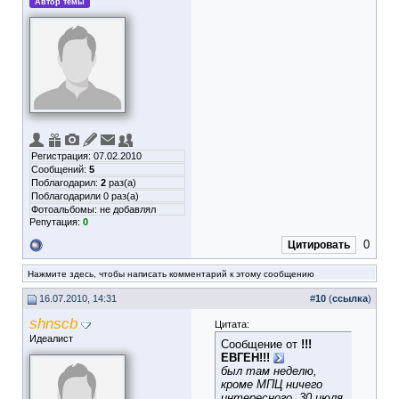
Автор темы
Регистрация: 07.02.2010
Сообщений:
5
Поблагодарил:
2
раз(а)
Поблагодарили 0 раз(а)
Фотоальбомы:
не добавлял
Репутация:
0
0
Цитировать
Нажмите здесь, чтобы написать комментарий к этому сообщению
16.07.2010, 14:31
#
10
(
ссылка
)
shnscb
Цитата:
Идеалист
Сообщение от
!!!
ЕВГЕН!!!
был там неделю,
кроме МПЦ ничего
интересного, 30 июля