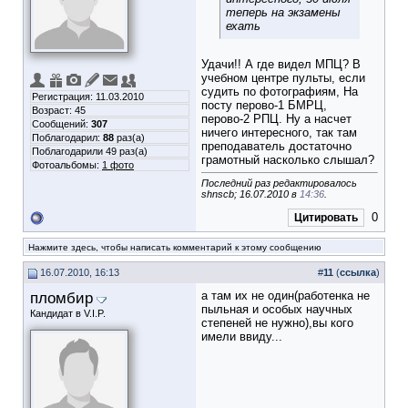
теперь на экзамены
ехать
Удачи!! А где видел МПЦ? В
учебном центре пульты, если
судить по фотографиям, На
Регистрация: 11.03.2010
посту перово-1 БМРЦ,
Возраст: 45
перово-2 РПЦ
. Ну а насчет
Сообщений:
307
ничего интересного, так там
Поблагодарил:
88
раз(а)
преподаватель достаточно
Поблагодарили 49 раз(а)
грамотный насколько слышал?
Фотоальбомы:
1 фото
Последний раз редактировалось
shnscb; 16.07.2010 в
14:36
.
0
Цитировать
Нажмите здесь, чтобы написать комментарий к этому сообщению
16.07.2010, 16:13
#
11
(
ссылка
)
пломбир
а там их не один(работенка не
пыльная и особых научных
Кандидат в V.I.P.
степеней не нужно),вы кого
имели ввиду...