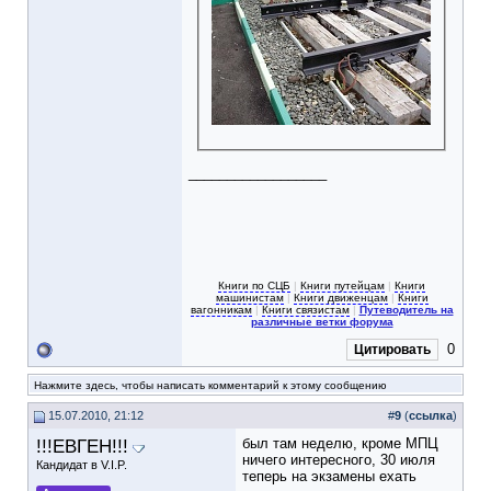
__________________
Книги по СЦБ
|
Книги путейцам
|
Книги
машинистам
|
Книги движенцам
|
Книги
вагонникам
|
Книги связистам
|
Путеводитель на
различные ветки форума
0
Цитировать
Нажмите здесь, чтобы написать комментарий к этому сообщению
15.07.2010, 21:12
#
9
(
ссылка
)
!!!ЕВГЕН!!!
был там неделю, кроме МПЦ
ничего интересного, 30 июля
Кандидат в V.I.P.
теперь на экзамены ехать