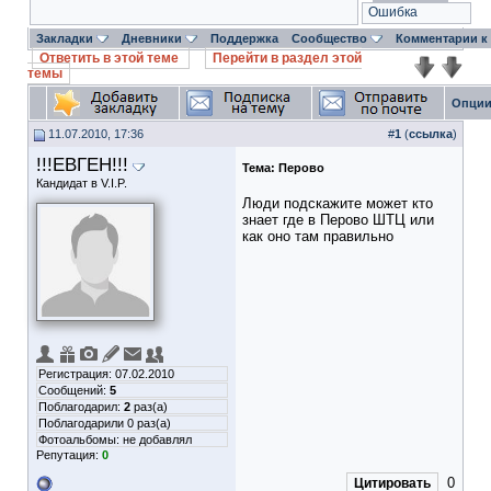
Ошибка
Закладки
Дневники
Поддержка
Сообщество
Комментарии к
Ответить в этой теме
Перейти в раздел этой
темы
Опции
11.07.2010, 17:36
#
1
(
ссылка
)
!!!ЕВГЕН!!!
Тема:
Перово
Кандидат в V.I.P.
Люди подскажите может кто
знает где в Перово ШТЦ или
как оно там правильно
Регистрация: 07.02.2010
Сообщений:
5
Поблагодарил:
2
раз(а)
Поблагодарили 0 раз(а)
Фотоальбомы:
не добавлял
Репутация:
0
0
Цитировать