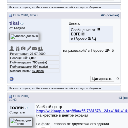
Нажмите здесь, чтобы написать комментарий к этому сообщению
11.07.2010, 18:43
#
2
(
ссылка
)
tiksi
Цитата:
ст. Баджал
Сообщение от
!!!
ЕВГЕН!!!
в Перово ШТЦ
на ржевской? в Перово ШЧ 6
Регистрация: 21.07.2009
Сообщений:
7,818
Поблагодарил:
790
раз(а)
Поблагодарили 994 раз(а)
Фотоальбомы:
47 фото
0
Цитировать
Нажмите здесь, чтобы написать комментарий к этому сообщению
11.07.2010,
#
3
(
сс
19:42
Толян
Учебный центр -
http://wikimapia.org/#lat=55.7381378...2&z=18&l=1
Создатель
(на крестике в центре экрана)
на фото - справа от двухэтажного здания