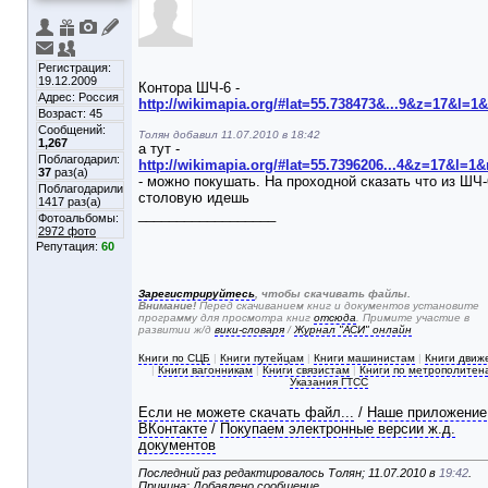
Регистрация:
19.12.2009
Контора ШЧ-6 -
Адрес: Россия
http://wikimapia.org/#lat=55.738473&...9&z=17&l=
Возраст: 45
Сообщений:
Толян добавил 11.07.2010 в 18:42
1,267
а тут -
Поблагодарил:
http://wikimapia.org/#lat=55.7396206...4&z=17&l=1
37
раз(а)
- можно покушать. На проходной сказать что из ШЧ-
Поблагодарили
столовую идешь
1417 раз(а)
__________________
Фотоальбомы:
2972 фото
Репутация:
60
Зарегистрируйтесь
, чтобы скачивать файлы.
Внимание!
Перед скачиванием книг и документов установите
программу для просмотра книг
отсюда
. Примите участие в
развитии ж/д
вики-словаря
/
Журнал "АСИ" онлайн
Книги по СЦБ
|
Книги путейцам
|
Книги машинистам
|
Книги движ
|
Книги вагонникам
|
Книги связистам
|
Книги по метрополитен
Указания ГТСС
Если не можете скачать файл...
/
Наше приложение
ВКонтакте
/
Покупаем электронные версии ж.д.
документов
Последний раз редактировалось Толян; 11.07.2010 в
19:42
.
Причина: Добавлено сообщение