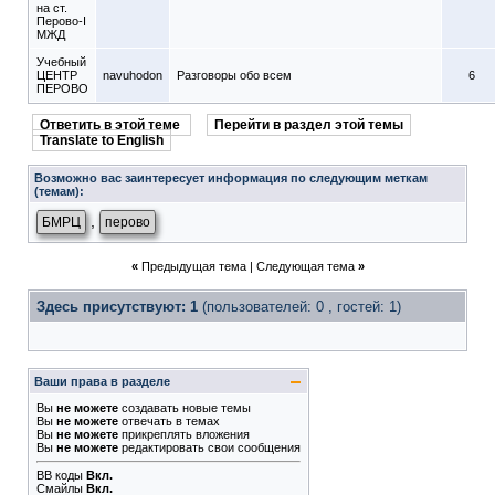
на ст.
Перово-I
МЖД
Учебный
ЦЕНТР
navuhodon
Разговоры обо всем
6
ПЕРОВО
Ответить в этой теме
Перейти в раздел этой темы
Translate to English
Возможно вас заинтересует информация по следующим меткам
(темам):
,
БМРЦ
перово
«
Предыдущая тема
|
Следующая тема
»
Здесь присутствуют: 1
(пользователей: 0 , гостей: 1)
Ваши права в разделе
Вы
не можете
создавать новые темы
Вы
не можете
отвечать в темах
Вы
не можете
прикреплять вложения
Вы
не можете
редактировать свои сообщения
BB коды
Вкл.
Смайлы
Вкл.