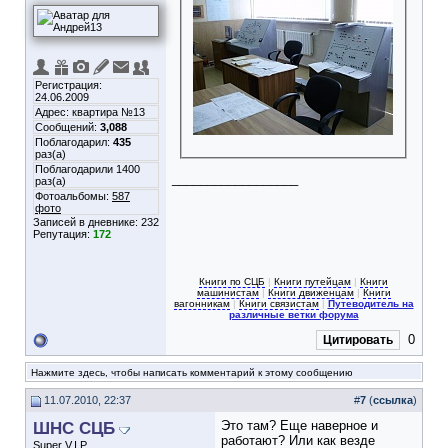
Регистрация:
24.06.2009
Адрес: квартира №13
Сообщений:
3,088
Поблагодарил:
435
раз(а)
Поблагодарили 1400
__________________
раз(а)
Фотоальбомы:
587
фото
Записей в дневнике:
232
Репутация:
172
Книги по СЦБ
|
Книги путейцам
|
Книги
машинистам
|
Книги движенцам
|
Книги
вагонникам
|
Книги связистам
|
Путеводитель на
различные ветки форума
0
Цитировать
Нажмите здесь, чтобы написать комментарий к этому сообщению
11.07.2010, 22:37
#
7
(
ссылка
)
ШНС СЦБ
Это там? Еще наверное и
работают? Или как везде
Super V.I.P.