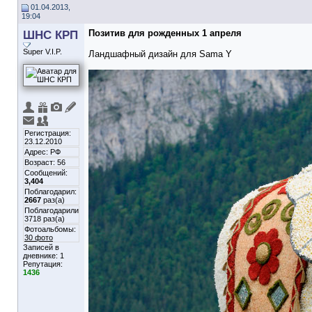
01.04.2013,
19:04
ШНС КРП
Позитив для рожденных 1 апреля
Super V.I.P.
Ландшафный дизайн для Sama Y
Регистрация:
23.12.2010
Адрес: РФ
Возраст: 56
Сообщений:
3,404
Поблагодарил:
2667
раз(а)
Поблагодарили
3718 раз(а)
Фотоальбомы:
30 фото
Записей в
дневнике:
1
Репутация:
1436