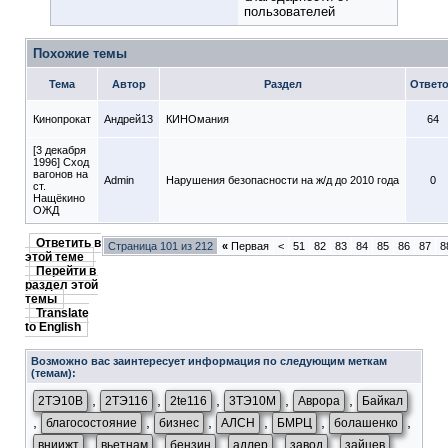
пользователей
Похожие темы
Тема
Автор
Раздел
Ответ
Кинопрокат
Андрей13
КИНОмания
64
[3 декабря
1996] Сход
вагонов на
Admin
Нарушения безопасности на ж/д до 2010 года
0
ст.
Нащёкино
ОЖД
Ответить в
Страница 101 из 212
«
Первая
<
51
82
83
84
85
86
87
8
этой теме
Перейти в
раздел этой
темы
Translate
to English
Возможно вас заинтересует информация по следующим меткам
(темам):
,
,
,
,
,
2ТЭ10В
2ТЭ116
2te116
3ТЭ10М
Аврора
Байкал
,
,
,
,
,
,
благосостояние
бизнес
АЛСН
БМРЦ
болашенко
,
,
,
,
,
,
вниижт
вьетнам
бензин
адлер
завод
зайцев