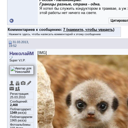
Границы разные, страна - одна.
Я хотел бы служить кондуктором в трамвае, а уж
этой работы нет ничего на свете.
Цитирова
Комментариев к сообщению:
7 (нажмите, чтобы увидеть)
Нажмите здесь, чтобы написать комментарий к этому сообщению
31.03.2013,
19:52
НиколайМ
[IMG]
Super V.I.P.
Регистрация:
25.03.2010
Сообщений:
2,468
Поблагодарил:
1349
раз(а)
Поблагодарили
1965 раз(а)
Фотоальбомы: