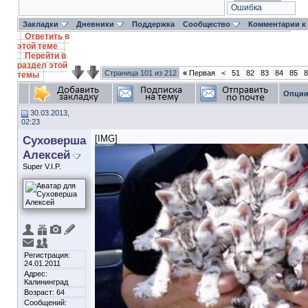
Ошибка
Закладки
Дневники
Поддержка
Сообщество
Комментарии к
Ответить в
этой теме
Перейти в
раздел этой
Страница 101 из 212
«
Первая
<
51
82
83
84
85
8
темы
Опции
30.03.2013,
02:23
Суховерша
[IMG]
Алексей
Super V.I.P.
Регистрация:
24.01.2011
Адрес:
Калининград
Возраст: 64
Сообщений: