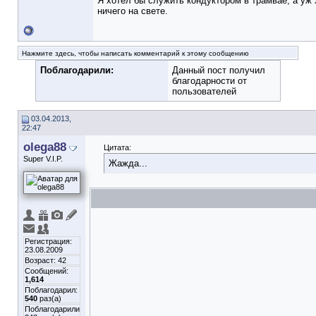
Я хотел бы служить кондуктором в трамвае, а уж 
ничего на свете.
Нажмите здесь, чтобы написать комментарий к этому сообщению
Поблагодарили:
Данный пост получил
благодарности от
пользователей
03.04.2013,
22:47
olega88
Цитата:
Super V.I.P.
Жажда...
Регистрация:
23.08.2009
Возраст: 42
Сообщений:
1,614
Поблагодарил:
540
раз(а)
Поблагодарили