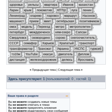
,
,
,
,
,
здоровье
рельсы
квартира
Иванов
казахстан
,
,
,
,
,
,
Ларин
крым
локомотив
КПТШ
луга
ленин
,
,
,
,
,
Ленинград
огарево
паровоз
маршрут
Насонов
,
,
,
,
,
машинист
прием
миит
октябрьская
позитивчиком
,
,
,
,
,
омск
модель
Переезд
метро
метрополитен
,
,
,
,
петербург
междуреченск
ням-озеро
Сапсан
,
,
,
,
Свердловск
сковородино
сороко
снегоочиститель
,
,
,
,
,
СССР
семафор
Харьков
Храпатый
транспорт
,
,
,
,
трансформатор
Трансжат
Украина
УКСПС
турксиб
,
,
,
,
,
,
тэ10м
YouTube
екасуи
двигатель
Диплом
,
,
,
дистанция
железнодорожник
делюсь
Ярославль
«
Предыдущая тема
|
Следующая тема
»
Здесь присутствуют: 1
(пользователей: 0 , гостей: 1)
Ваши права в разделе
Вы
не можете
создавать новые темы
Вы
не можете
отвечать в темах
Вы
не можете
прикреплять вложения
Вы
не можете
редактировать свои сообщения