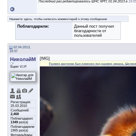
Последний раз редактировалось ШНС КРП; 01.04.2013 в
19:0
Нажмите здесь, чтобы написать комментарий к этому сообщению
Поблагодарили:
Данный пост получил
благодарности от
пользователей
02.04.2013,
19:37
НиколайМ
[IMG]
Размер картинки был изменен под размер экрана. Щелкни
Super V.I.P.
Регистрация:
25.03.2010
Сообщений:
2,468
Поблагодарил:
1349
раз(а)
Поблагодарили
1965 раз(а)
Фотоальбомы: