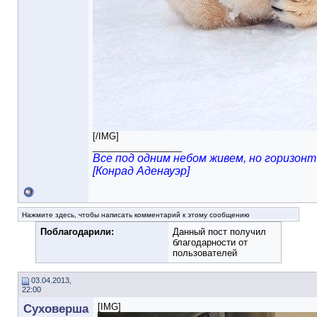
[/IMG]
__________________
Все под одним небом живем, но горизонт 
[Конрад Аденауэр]
Нажмите здесь, чтобы написать комментарий к этому сообщению
Поблагодарили:
Данный пост получил
благодарности от
пользователей
03.04.2013,
22:00
Суховерша
[IMG]