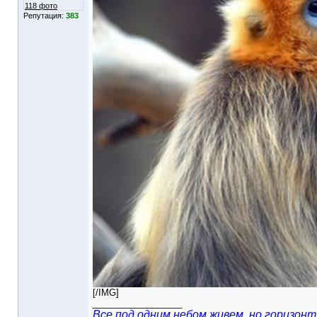
118 фото
Репутация:
383
[/IMG]
__________________
Все под одним небом живем, но горизонт 