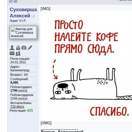
07:48
Суховерша
[IMG]
Алексей
Super V.I.P.
Регистрация:
24.01.2011
Адрес:
Калининград
Возраст: 64
Сообщений:
9,085
Поблагодарил:
1796
раз(а)
Поблагодарили
2156 раз(а)
Фотоальбомы:
710 фото
Репутация:
673
[/IMG]
__________________
Россия - Калининград.