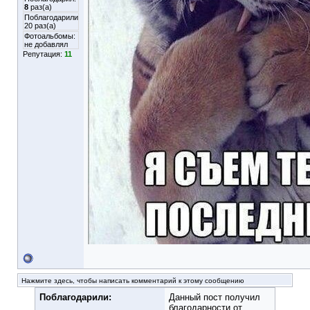
8
раз(а)
Поблагодарили
20 раз(а)
Фотоальбомы:
не добавлял
Репутация:
11
Нажмите здесь, чтобы написать комментарий к этому сообщению
Поблагодарили:
Данный пост получил
благодарности от