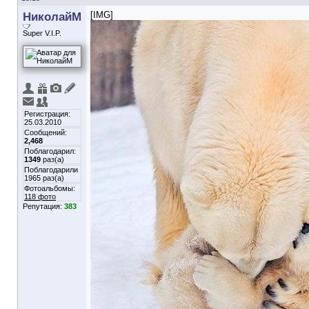
НиколайМ
[IMG]
Super V.I.P.
Регистрация:
25.03.2010
Сообщений:
2,468
Поблагодарил:
1349
раз(а)
Поблагодарили
1965 раз(а)
Фотоальбомы:
118 фото
Репутация:
383