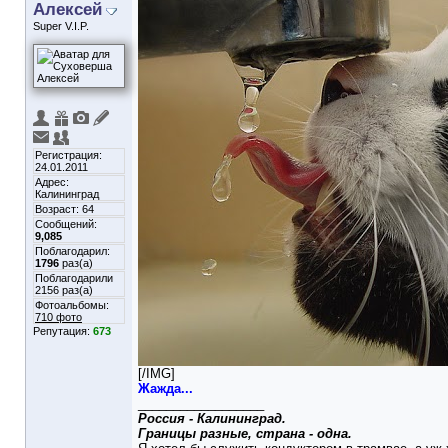
Алексей
Super V.I.P.
Регистрация:
24.01.2011
Адрес:
Калининград
Возраст: 64
Сообщений:
9,085
Поблагодарил:
1796
раз(а)
Поблагодарили
2156 раз(а)
Фотоальбомы:
710 фото
Репутация:
673
[/IMG]
Жажда...
__________________
Россия - Калининград.
Границы разные, страна - одна.