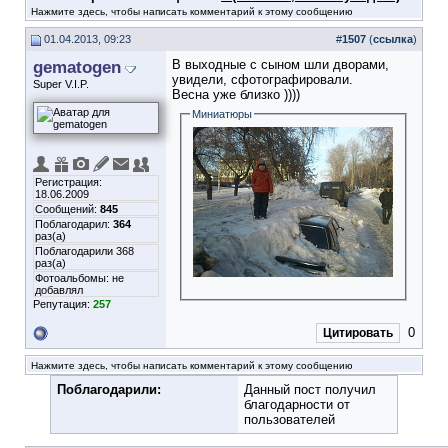
Нажмите здесь, чтобы написать комментарий к этому сообщению
01.04.2013, 09:23
#
1507
(
ссылка
)
gematogen
В выходные с сыном шли дворами,
увидели, сфотографировали.
Super V.I.P.
Весна уже близко ))))
Миниатюры
Регистрация:
18.06.2009
Сообщений:
845
Поблагодарил:
364
раз(а)
Поблагодарили 368
раз(а)
Фотоальбомы:
не
добавлял
Репутация:
257
0
Цитировать
Нажмите здесь, чтобы написать комментарий к этому сообщению
Поблагодарили:
Данный пост получил
благодарности от
пользователей