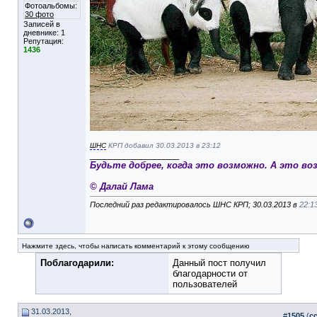
Фотоальбомы:
30 фото
Записей в
дневнике:
1
Репутация:
1436
ШНС
КРП добавил 30.03.2013 в 23:12
__________________
Будьте добрее, когда это возможно. А это во
© Далай Лама
Последний раз редактировалось ШНС КРП; 30.03.2013 в
22:1
Нажмите здесь, чтобы написать комментарий к этому сообщению
Поблагодарили:
Данный пост получил
благодарности от
пользователей
31.03.2013,
#
1505
(
с