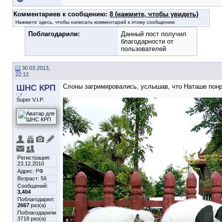
Комментариев к сообщению:
8 (нажмите, чтобы увидеть)
Нажмите здесь, чтобы написать комментарий к этому сообщению
Поблагодарили:
Данный пост получил
благодарности от
пользователей
30.03.2013,
22:12
ШНС КРП
Слоны загримировались, услышав, что Наташе пон
Super V.I.P.
Регистрация:
23.12.2010
Адрес: РФ
Возраст: 56
Сообщений:
3,404
Поблагодарил:
2667
раз(а)
Поблагодарили
3718 раз(а)