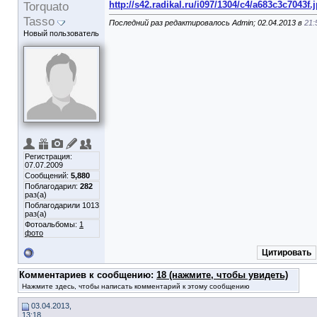
Torquato
http://s42.radikal.ru/i097/1304/c4/a683c3c7043f.
Tasso
Последний раз редактировалось Admin; 02.04.2013 в
21:
Новый пользователь
Регистрация:
07.07.2009
Сообщений:
5,880
Поблагодарил:
282
раз(а)
Поблагодарили 1013
раз(а)
Фотоальбомы:
1
фото
Цитировать
Комментариев к сообщению:
18 (нажмите, чтобы увидеть)
Нажмите здесь, чтобы написать комментарий к этому сообщению
03.04.2013,
13:18