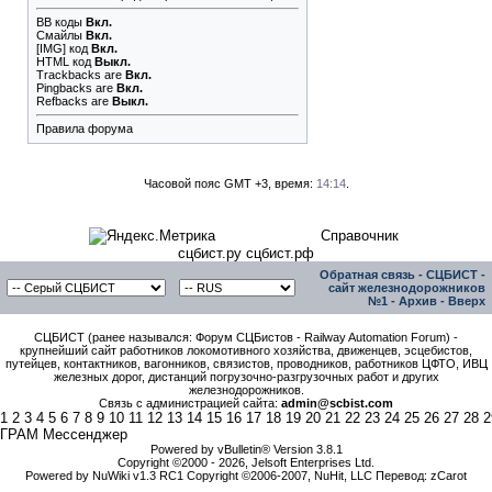
BB коды
Вкл.
Смайлы
Вкл.
[IMG]
код
Вкл.
HTML код
Выкл.
Trackbacks
are
Вкл.
Pingbacks
are
Вкл.
Refbacks
are
Выкл.
Правила форума
Часовой пояс GMT +3, время:
14:14
.
Справочник
сцбист.ру сцбист.рф
Обратная связь
-
СЦБИСТ -
сайт железнодорожников
№1
-
Архив
-
Вверх
СЦБИСТ (ранее назывался: Форум СЦБистов - Railway Automation Forum) -
крупнейший сайт работников локомотивного хозяйства, движенцев, эсцебистов,
путейцев, контактников, вагонников, связистов, проводников, работников ЦФТО, ИВЦ
железных дорог, дистанций погрузочно-разгрузочных работ и других
железнодорожников.
Связь с администрацией сайта:
admin@scbist.com
1
2
3
4
5
6
7
8
9
10
11
12
13
14
15
16
17
18
19
20
21
22
23
24
25
26
27
28
2
ГРАМ Мессенджер
Powered by vBulletin® Version 3.8.1
Copyright ©2000 - 2026, Jelsoft Enterprises Ltd.
Powered by NuWiki v1.3 RC1 Copyright ©2006-2007, NuHit, LLC Перевод: zCarot