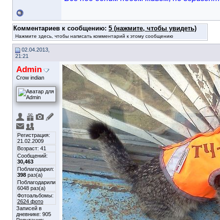
Комментариев к сообщению:
5 (нажмите, чтобы увидеть)
Нажмите здесь, чтобы написать комментарий к этому сообщению
02.04.2013,
21:21
Admin
Crow indian
Регистрация:
21.02.2009
Возраст: 41
Сообщений:
30,463
Поблагодарил:
398
раз(а)
Поблагодарили
6048 раз(а)
Фотоальбомы:
2624 фото
Записей в
дневнике:
905