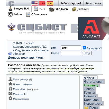
Забыл пароль?
Регистрация
Балуев Н.Н.
Фото
РЖДТьюб
Дневники
Файлы
Объявления
СЦБИСТ - сайт
железнодорожников №1
Имя
Запомнить?
>
Флудильня
>
Разговоры
Пароль
обо всем
Делюсь позитивчиком
Разговоры обо всем
Делимся житейскими проблемами. Также
смотрите социальные группы
локомотивщиков
,
путейцев
,
движенцев
,
эсцебистов
,
контактников
,
вагонников
,
связистов
,
проводников
.
Форумы
Моя страница
(
?
)
Фотогалерея
Новые сообщения
Студенту
Дороги
Мои файлы
(
загрузить
)
Группы
(
+
)
Мои фото
Помощь
Мои настройки
Календарь
Новые фото
Почта