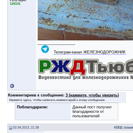
Репутация:
126141
__________________
Телеграм-канал ЖЕЛЕЗНОДОРОЖНИК
Комментариев к сообщению:
3 (нажмите, чтобы увидеть)
Нажмите здесь, чтобы написать комментарий к этому сообщению
Поблагодарили:
Данный пост получил
благодарности от
пользователей
02.04.2013, 21:38
#
1511
(
ссыл