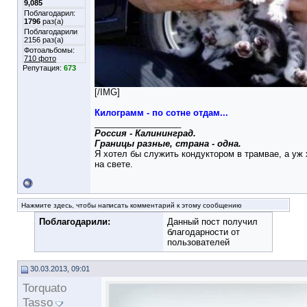
9,085
Поблагодарил:
1796
раз(а)
Поблагодарили
2156 раз(а)
Фотоальбомы:
710 фото
Репутация:
673
[/IMG]
Килограмм - по сотне отдам...
__________________
Россия - Калининград.
Границы разные, страна - одна.
Я хотел бы служить кондуктором в трамвае, а уж 
на свете.
Нажмите здесь, чтобы написать комментарий к этому сообщению
Поблагодарили:
Данный пост получил
благодарности от
пользователей
30.03.2013, 09:01
Torquato
Tasso