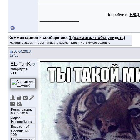
Попробуйте
РЖД
__________________
Комментариев к сообщению:
1 (нажмите, чтобы увидеть)
Нажмите здесь, чтобы написать комментарий к этому сообщению
05.04.2013,
19:31
EL-FunK
Кандидат в
V.I.P.
Регистрация:
08.02.2010
Адрес:
Новосибирск
Возраст: 34
Сообщений:
109
Поблагодарил: